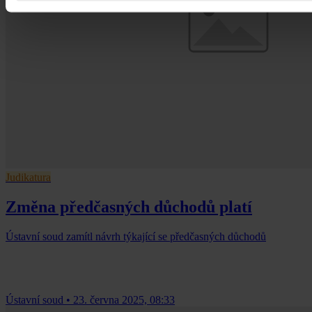
Judikatura
Změna předčasných důchodů platí
Ústavní soud zamítl návrh týkající se předčasných důchodů
Ústavní soud
•
23. června 2025, 08:33