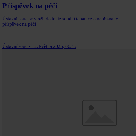
Příspěvek na péči
Ústavní soud se vložil do letité soudní tahanice o nepřiznaný
příspěvek na péči
Ústavní soud
•
12. května 2025, 06:45