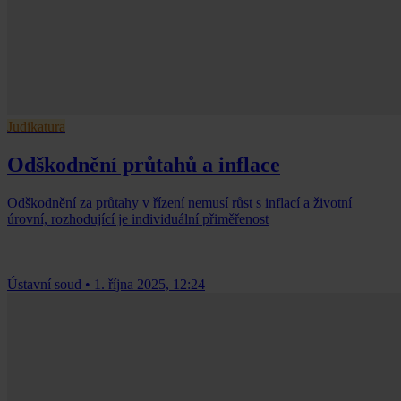
Judikatura
Odškodnění průtahů a inflace
Odškodnění za průtahy v řízení nemusí růst s inflací a životní
úrovní, rozhodující je individuální přiměřenost
Ústavní soud
•
1. října 2025, 12:24