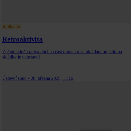
Judikatura
Retroaktivita
Zpětné odnětí práva obcí na část poplatku za ukládání odpadu na
skládky je neústavní
Ústavní soud
•
20. března 2025, 11:16