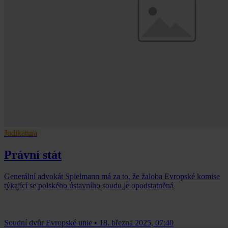
Judikatura
Právní stát
Generální advokát Spielmann má za to, že žaloba Evropské komise
týkající se polského ústavního soudu je opodstatněná
Soudní dvůr Evropské unie
•
18. března 2025, 07:40