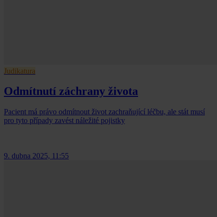
Judikatura
Odmítnutí záchrany života
Pacient má právo odmítnout život zachraňující léčbu, ale stát musí
pro tyto případy zavést náležité pojistky
9. dubna 2025, 11:55