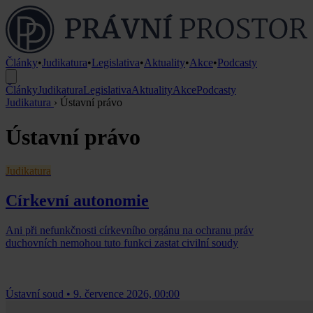
Články
•
Judikatura
•
Legislativa
•
Aktuality
•
Akce
•
Podcasty
Články
Judikatura
Legislativa
Aktuality
Akce
Podcasty
Judikatura
›
Ústavní právo
Ústavní právo
Judikatura
Církevní autonomie
Ani při nefunkčnosti církevního orgánu na ochranu práv
duchovních nemohou tuto funkci zastat civilní soudy
Ústavní soud
•
9. července 2026, 00:00