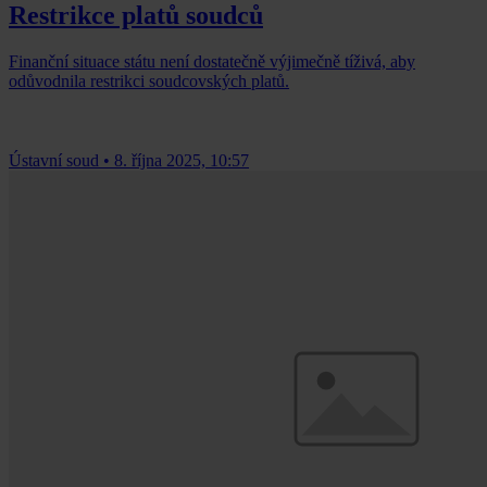
Restrikce platů soudců
Finanční situace státu není dostatečně výjimečně tíživá, aby
odůvodnila restrikci soudcovských platů.
Ústavní soud
•
8. října 2025, 10:57