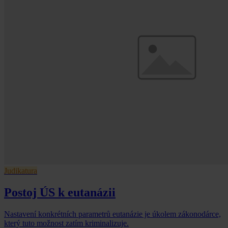
Judikatura
Postoj ÚS k eutanázii
Nastavení konkrétních parametrů eutanázie je úkolem zákonodárce,
který tuto možnost zatím kriminalizuje.