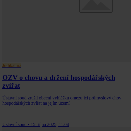
Judikatura
OZV o chovu a držení hospodářských
zvířat
Ústavní soud zrušil obecní vyhlášku omezující průmyslový chov
hospodářských zvířat na jejím území
Ústavní soud
•
15. října 2025, 11:04