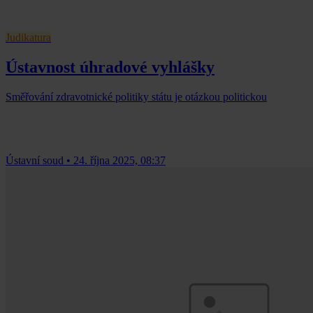
Judikatura
Ústavnost úhradové vyhlášky
Směřování zdravotnické politiky státu je otázkou politickou
Ústavní soud
•
24. října 2025, 08:37