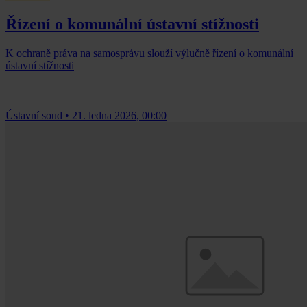
Řízení o komunální ústavní stížnosti
K ochraně práva na samosprávu slouží výlučně řízení o komunální
ústavní stížnosti
Ústavní soud
•
21. ledna 2026, 00:00