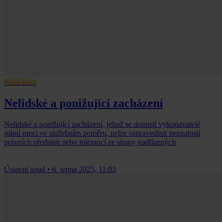
Judikatura
Nelidské a ponižující zacházení
Nelidské a ponižující zacházení, jehož se dopustí vykonavatelé
státní moci ve služebním poměru, nelze ospravedlnit neznalostí
právních předpisů nebo tolerancí ze strany nadřízených
Ústavní soud
•
6. srpna 2025, 11:03