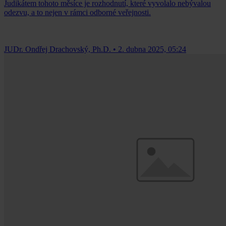
Judikátem tohoto měsíce je rozhodnutí, které vyvolalo nebývalou
odezvu, a to nejen v rámci odborné veřejnosti.
JUDr. Ondřej Drachovský, Ph.D.
•
2. dubna 2025, 05:24