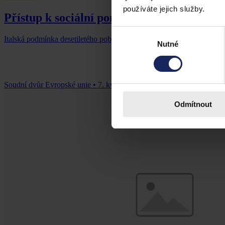
používáte jejich služby.
Přístup k sociální pomoci osob požívající
Výběr
Italská podmínka desetiletého pobytu pro nárok na "občanský příjem"
Nutné
souhlasu
Soudní dvůr Evropské unie
•
7. května 2026, 00:00
Odmítnout