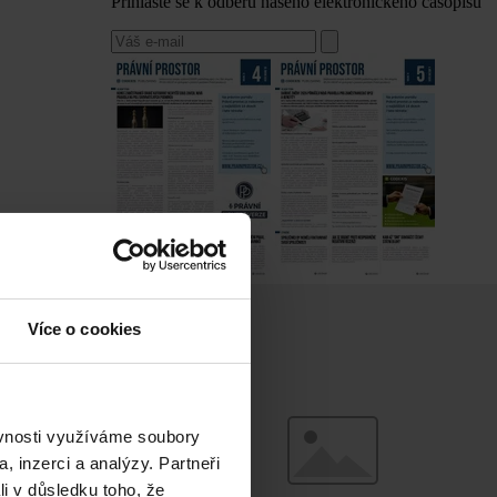
Přihlaste se k odběru našeho elektronického časopisu
Více o cookies
ěvnosti využíváme soubory
, inzerci a analýzy. Partneři
li v důsledku toho, že