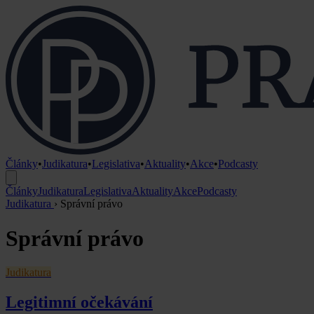
Články
•
Judikatura
•
Legislativa
•
Aktuality
•
Akce
•
Podcasty
Články
Judikatura
Legislativa
Aktuality
Akce
Podcasty
Judikatura
›
Správní právo
Správní právo
Judikatura
Legitimní očekávání