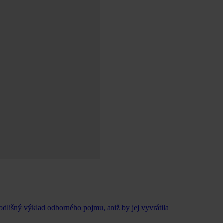
 odlišný výklad odborného pojmu, aniž by jej vyvrátila