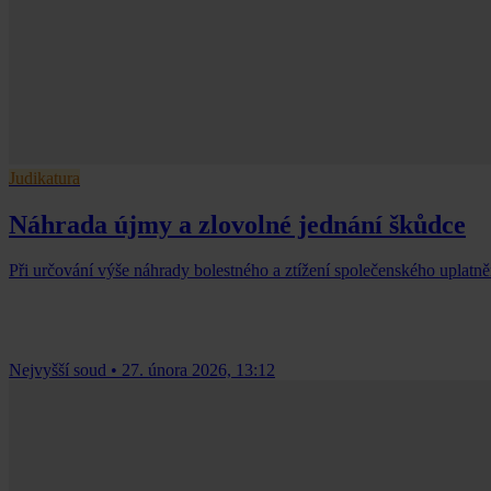
Judikatura
Náhrada újmy a zlovolné jednání škůdce
Při určování výše náhrady bolestného a ztížení společenského uplatně
Nejvyšší soud
•
27. února 2026, 13:12