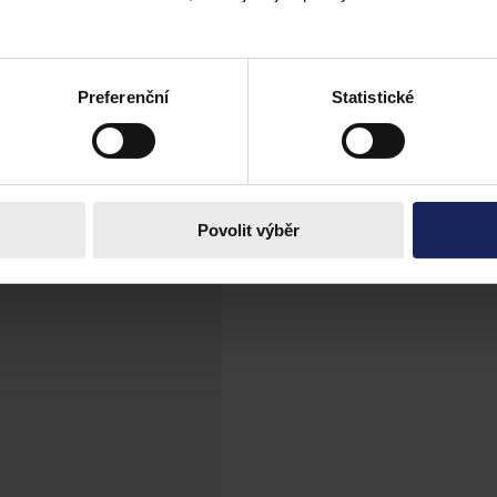
ch mezinárodní ochrany
 představuje nepřímou diskriminaci cizinců
Preferenční
Statistické
Povolit výběr