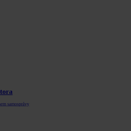
stora
onem samosprávy