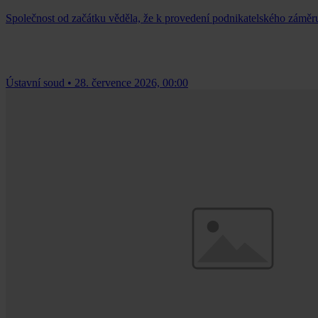
Společnost od začátku věděla, že k provedení podnikatelského záměr
Ústavní soud
•
28. července 2026, 00:00