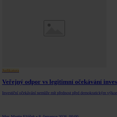
Judikatura
Veřejný odpor vs legitimní očekávání inve
Investiční očekávání nemůže mít přednost před demokratickým výk
Mgr. Martin Eliášek
•
8. července 2026, 00:00