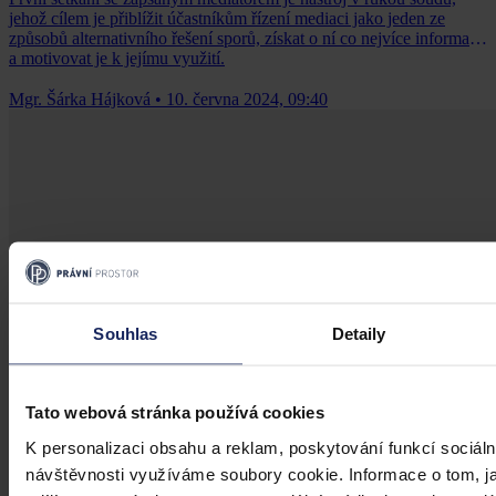
jehož cílem je přiblížit účastníkům řízení mediaci jako jeden ze
způsobů alternativního řešení sporů, získat o ní co nejvíce informací
a motivovat je k jejímu využití.
Mgr. Šárka Hájková
•
10. června 2024, 09:40
Souhlas
Detaily
Tato webová stránka používá cookies
K personalizaci obsahu a reklam, poskytování funkcí sociáln
návštěvnosti využíváme soubory cookie. Informace o tom, j