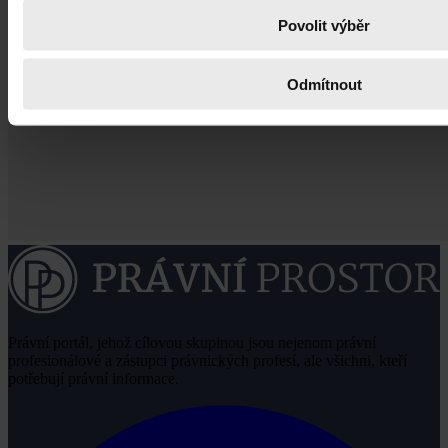
Povolit výběr
Odmítnout
Právní portál, jehož cílovou skupinou jsou nejenom právní
profesionálové a zástupci právnických profesí, ale všichni, kteří
potřebují právní informace.