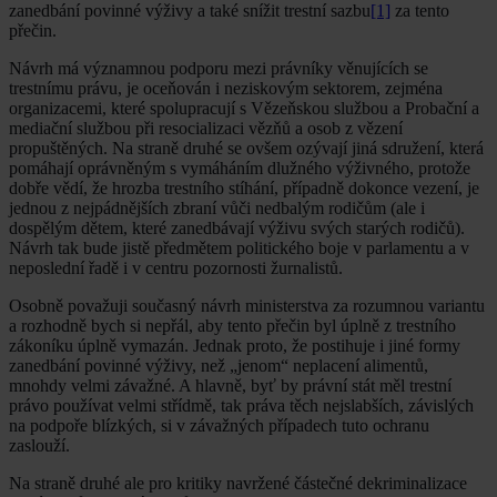
zanedbání povinné výživy a také snížit trestní sazbu
[1]
za tento
přečin.
Návrh má významnou podporu mezi právníky věnujících se
trestnímu právu, je oceňován i neziskovým sektorem, zejména
organizacemi, které spolupracují s Vězeňskou službou a Probační a
mediační službou při resocializaci vězňů a osob z vězení
propuštěných. Na straně druhé se ovšem ozývají jiná sdružení, která
pomáhají oprávněným s vymáháním dlužného výživného, protože
dobře vědí, že hrozba trestního stíhání, případně dokonce vezení, je
jednou z nejpádnějších zbraní vůči nedbalým rodičům (ale i
dospělým dětem, které zanedbávají výživu svých starých rodičů).
Návrh tak bude jistě předmětem politického boje v parlamentu a v
neposlední řadě i v centru pozornosti žurnalistů.
Osobně považuji současný návrh ministerstva za rozumnou variantu
a rozhodně bych si nepřál, aby tento přečin byl úplně z trestního
zákoníku úplně vymazán. Jednak proto, že postihuje i jiné formy
zanedbání povinné výživy, než „jenom“ neplacení alimentů,
mnohdy velmi závažné. A hlavně, byť by právní stát měl trestní
právo používat velmi střídmě, tak práva těch nejslabších, závislých
na podpoře blízkých, si v závažných případech tuto ochranu
zaslouží.
Na straně druhé ale pro kritiky navržené částečné dekriminalizace