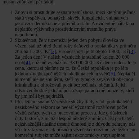
musím zdůraznit pár faktů.
Znovu si prostudujte seznam zemí shora, mezi kterými je řada
států vyspělých, bohatých, skvěle fungujících, vnímaných
jako vzor demokracie a právního státu. A evidentně nátlak na
neplatiče výživného prostřednictvím trestního práva
nepotřebují.
Skutečnost, že v tuzemsku jeden den pobytu člověka ve
vězení stál už před třemi roky daňového poplatníka v průměru
zhruba 1 200,- Kč
[2]
, v současnosti je to okolo 1 900,- Kč
[3]
.
Za jeden den! V našich věznicích je stabilně kolem 20 000
osob
[4]
, což mě vychází na 38 000 000,- Kč den co den. Je to
cena, kterou si platíme za to, že Česká republika je po léta
jednou z nejbezpečnějších lokalit na celém světě
[5]
. Neplatiči
alimentů ale nejsou těmi, kteří by typicky zvyšovali obecnou
kriminalitu a ohrožovali pocit bezpečí nás, občanů. Jejich
odsouzeníhodné jednání poškozuje paradoxně pouze ty, kteří
by jim měli být nejdražší.
Přes letitou snahu Vězeňské služby, řady vlád, podnikatelů i
neziskového sektoru se nedaří významně rozšiřovat počet
vězňů zařazených do pracovního procesu. Jde o důsledek
řady faktorů, z nichž alespoň některé zmíním. Část pachatelů
nejzávažnější násilné trestné činnosti je z důvodu ochrany nás
všech zařazena v tak přísném vězeňském režimu, že těžko tam
komerční subjekt může zajistit ekonomicky smysluplnou