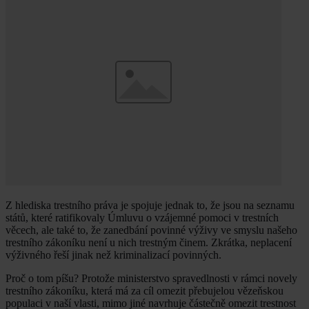
Z hlediska trestního práva je spojuje jednak to, že jsou na seznamu
států, které ratifikovaly Úmluvu o vzájemné pomoci v trestních
věcech, ale také to, že zanedbání povinné výživy ve smyslu našeho
trestního zákoníku není u nich trestným činem. Zkrátka, neplacení
výživného řeší jinak než kriminalizací povinných.
Proč o tom píšu? Protože ministerstvo spravedlnosti v rámci novely
trestního zákoníku, která má za cíl omezit přebujelou vězeňskou
populaci v naší vlasti, mimo jiné navrhuje částečně omezit trestnost