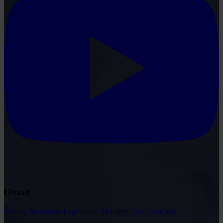
Obsah
Články
Judikatura
Legislativa
Aktuality
Akce
Podcasty