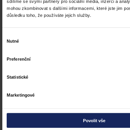
sdílíme se svými partnery pro sociální média, inzerci a analý
mohou zkombinovat s dalšími informacemi, které jste jim posk
důsledku toho, že používáte jejich služby.
Názory
Výběr
Což takhle méně formalismu
Nutné
souhlasu
To, že je česká justice konzervativní, není žádná novinka ani žádné
tajemství. V mnohém má konzervativní a rigidní přístup své
Preferenční
opodstatnění a je v pořádku.
Mgr. Jana Benešová
•
18. března 2024, 12:17
Statistické
Marketingové
Povolit vše