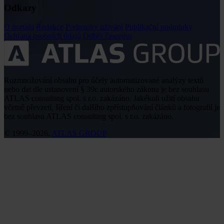
Odkazy
O portálu
Redakce
Podmínky užívání
Publikační podmínky
Ochrana osobních údajů
Odběr časopisu
Rozmnožování obsahu pro účely automatizované analýzy textů
nebo dat dle ustanovení § 39c autorského zákona je bez souhlasu
ATLAS consulting spol. s r.o. zakázáno. Jakékoli užití obsahu
včetně převzetí, šíření či dalšího zpřístupňování článků a fotografií je
bez souhlasu ATLAS consulting spol. s r.o. zakázáno.
© 1999–2026,
ATLAS GROUP