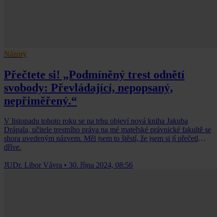
Názory
Přečtete si! „Podmíněný trest odnětí
svobody: Převládající, nepopsaný,
nepřiměřený.“
V listopadu tohoto roku se na trhu objeví nová kniha Jakuba
Drápala, učitele trestního práva na mé mateřské právnické fakultě se
shora uvedeným názvem. Měl jsem to štěstí, že jsem si jí přečetl
dříve.
JUDr. Libor Vávra
•
30. října 2024, 08:56