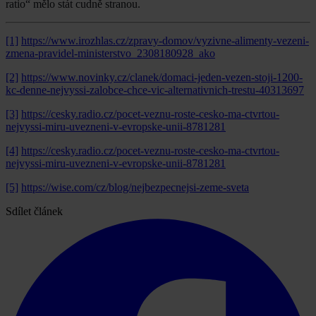
ratio“ mělo stát cudně stranou.
[1]
https://www.irozhlas.cz/zpravy-domov/vyzivne-alimenty-vezeni-
zmena-pravidel-ministerstvo_2308180928_ako
[2]
https://www.novinky.cz/clanek/domaci-jeden-vezen-stoji-1200-
kc-denne-nejvyssi-zalobce-chce-vic-alternativnich-trestu-40313697
[3]
https://cesky.radio.cz/pocet-veznu-roste-cesko-ma-ctvrtou-
nejvyssi-miru-uvezneni-v-evropske-unii-8781281
[4]
https://cesky.radio.cz/pocet-veznu-roste-cesko-ma-ctvrtou-
nejvyssi-miru-uvezneni-v-evropske-unii-8781281
[5]
https://wise.com/cz/blog/nejbezpecnejsi-zeme-sveta
Sdílet článek