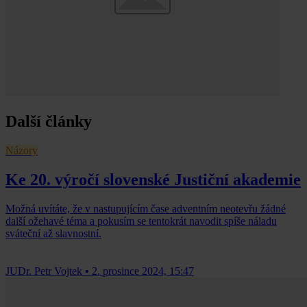
Další články
Názory
Ke 20. výročí slovenské Justiční akademie
Možná uvítáte, že v nastupujícím čase adventním neotevřu žádné
další ožehavé téma a pokusím se tentokrát navodit spíše náladu
sváteční až slavnostní.
JUDr. Petr Vojtek
•
2. prosince 2024, 15:47