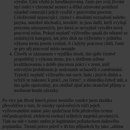
výrobu. Část vězňů je hendikepována, často pro svůj životní
styl ústící v chronické nemoci a těžká zdravotní postižení
zásadně omezující jejich využití v pracovním procesu.
Celoživotně nepracující, cizinci s absolutní neznalostí našeho
jazyka, starobní důchodci, invalidé, to jsou další, kteří zvyšují
procenta odsouzených, pro která se nevyplatí vytvářet nová
pracovní místa. Pokud neplatič výživného spadá do některé ze
zmíněných kategorií, tak jeho dluh na výživném v průběhu
výkonu trestu jenom vzrůstá. A i kdyby pracovat chtěl, často
se pro něj pracovní místo nenajde.
Člověk se záznamem v rejstříku trestů, tím spíše čerstvě
propuštěný z výkonu trestu, jen s obtížemi sežene
kvalifikovanou a dobře placenou práci i v zemi, jejíž
setrvalým problémem je nedostatek uchazečů o zaměstnání.
Typický neplatič výživného má navíc řadu i jiných dluhů a
uchýlí se nakonec k práci „na černo“, v důsledku čehož stát, a
tím spíše oprávněný, jen obtížně zjistí jeho skutečné příjmy a
možnosti hradit závazky.
Po více jak třiceti letech praxe trestního soudce jsem zkrátka
přesvědčen o tom, že nároky oprávněných vůči jejich
vyživovatelům máme jako společnost řešit především cestou
občanskoprávní, efektivní exekucí reálných majetků povinných.
Tlak na stát v tomto směru je legitimním požadavkem daňového
poplatníka. Trestní právo právě v těchto případech by jako „ultima