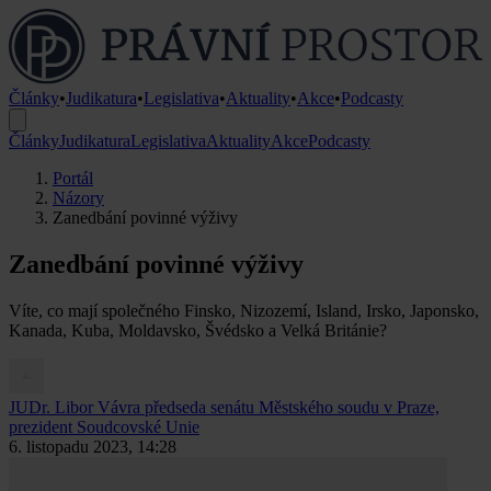
Články
•
Judikatura
•
Legislativa
•
Aktuality
•
Akce
•
Podcasty
Články
Judikatura
Legislativa
Aktuality
Akce
Podcasty
Portál
Názory
Zanedbání povinné výživy
Zanedbání povinné výživy
Víte, co mají společného Finsko, Nizozemí, Island, Irsko, Japonsko,
Kanada, Kuba, Moldavsko, Švédsko a Velká Británie?
JUDr. Libor Vávra
předseda senátu Městského soudu v Praze,
prezident Soudcovské Unie
6. listopadu 2023, 14:28