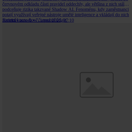
červnovém odkladu části pravidel oddechly, ale většina z nich stále
podceňuje rizika takzvané Shadow AI. Fenoménu, kdy zaměstnanci
potají využívají veřejné nástroje umělé inteligence a vkládají do nich
firemní know-how či osobní údaje.
Kolektiv autorů
•
7. srpna 2026, 07:10