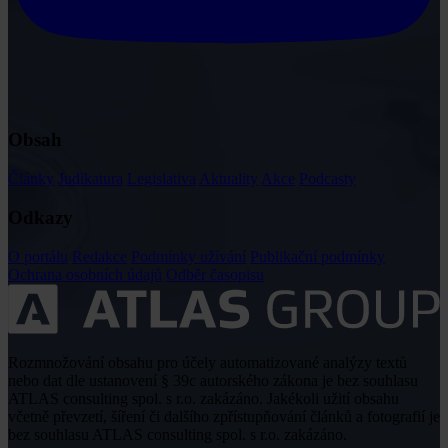
Obsah
Články
Judikatura
Legislativa
Aktuality
Akce
Podcasty
Odkazy
O portálu
Redakce
Podmínky užívání
Publikační podmínky
Ochrana osobních údajů
Odběr časopisu
Rozmnožování obsahu pro účely automatizované analýzy textů
nebo dat dle ustanovení § 39c autorského zákona je bez souhlasu
ATLAS consulting spol. s r.o. zakázáno. Jakékoli užití obsahu
včetně převzetí, šíření či dalšího zpřístupňování článků a fotografií je
bez souhlasu ATLAS consulting spol. s r.o. zakázáno.