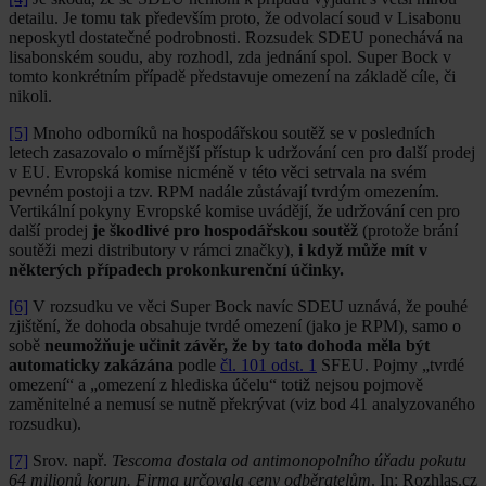
detailu. Je tomu tak především proto, že odvolací soud v Lisabonu
neposkytl dostatečné podrobnosti. Rozsudek SDEU ponechává na
lisabonském soudu, aby rozhodl, zda jednání spol. Super Bock v
tomto konkrétním případě představuje omezení na základě cíle, či
nikoli.
[5]
Mnoho odborníků na hospodářskou soutěž se v posledních
letech zasazovalo o mírnější přístup k udržování cen pro další prodej
v EU. Evropská komise nicméně v této věci setrvala na svém
pevném postoji a tzv. RPM nadále zůstávají tvrdým omezením.
Vertikální pokyny Evropské komise uvádějí, že udržování cen pro
další prodej
je škodlivé pro hospodářskou soutěž
(protože brání
soutěži mezi distributory v rámci značky),
i když může mít v
některých případech prokonkurenční účinky.
[6]
V rozsudku ve věci Super Bock navíc SDEU uznává, že pouhé
zjištění, že dohoda obsahuje tvrdé omezení (jako je RPM), samo o
sobě
neumožňuje učinit závěr, že by tato dohoda měla být
automaticky zakázána
podle
čl. 101 odst. 1
SFEU. Pojmy „tvrdé
omezení“ a „omezení z hlediska účelu“ totiž nejsou pojmově
zaměnitelné a nemusí se nutně překrývat (viz bod 41 analyzovaného
rozsudku).
[7]
Srov. např.
Tescoma dostala od antimonopolního úřadu pokutu
64 milionů korun. Firma určovala ceny odběratelům
. In: Rozhlas.cz