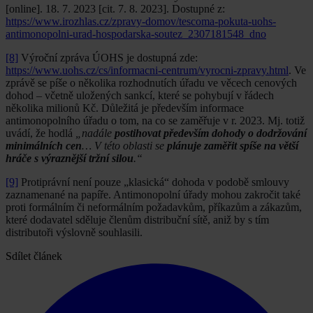
[online]. 18. 7. 2023 [cit. 7. 8. 2023]. Dostupné z:
https://www.irozhlas.cz/zpravy-domov/tescoma-pokuta-uohs-
antimonopolni-urad-hospodarska-soutez_2307181548_dno
[8]
Výroční zpráva ÚOHS je dostupná zde:
https://www.uohs.cz/cs/informacni-centrum/vyrocni-zpravy.html
. Ve
zprávě se píše o několika rozhodnutích úřadu ve věcech cenových
dohod – včetně uložených sankcí, které se pohybují v řádech
několika milionů Kč. Důležitá je především informace
antimonopolního úřadu o tom, na co se zaměřuje v r. 2023. Mj. totiž
uvádí, že hodlá
„nadále
postihovat především dohody o dodržování
minimálních cen
… V této oblasti se
plánuje zaměřit spíše na větší
hráče s výraznější tržní silou
.“
[9]
Protiprávní není pouze „klasická“ dohoda v podobě smlouvy
zaznamenané na papíře. Antimonopolní úřady mohou zakročit také
proti formálním či neformálním požadavkům, příkazům a zákazům,
které dodavatel sděluje členům distribuční sítě, aniž by s tím
distributoři výslovně souhlasili.
Sdílet článek