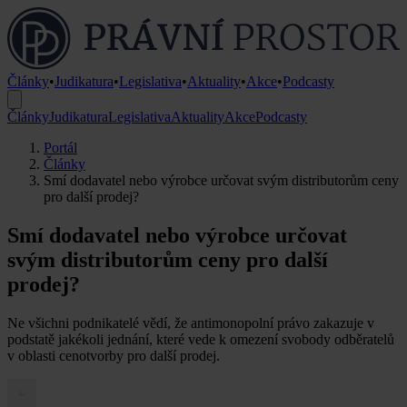
Články
•
Judikatura
•
Legislativa
•
Aktuality
•
Akce
•
Podcasty
Články
Judikatura
Legislativa
Aktuality
Akce
Podcasty
Portál
Články
Smí dodavatel nebo výrobce určovat svým distributorům ceny
pro další prodej?
Smí dodavatel nebo výrobce určovat
svým distributorům ceny pro další
prodej?
Ne všichni podnikatelé vědí, že antimonopolní právo zakazuje v
podstatě jakékoli jednání, které vede k omezení svobody odběratelů
v oblasti cenotvorby pro další prodej.