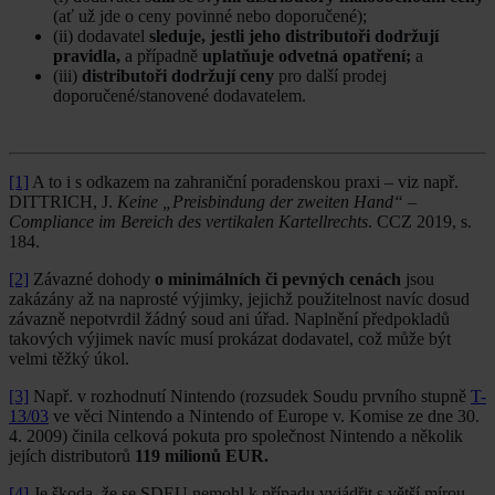
(ať už jde o ceny povinné nebo doporučené);
(ii) dodavatel
sleduje, jestli jeho distributoři dodržují
pravidla,
a případně
uplatňuje odvetná opatření;
a
(iii)
distributoři dodržují ceny
pro další prodej
doporučené/stanovené dodavatelem.
[1]
A to i s odkazem na zahraniční poradenskou praxi – viz např.
DITTRICH, J.
Keine „Preisbindung der zweiten Hand“ –
Compliance im Bereich des vertikalen Kartellrechts
. CCZ 2019, s.
184.
[2]
Závazné dohody
o minimálních či pevných cenách
jsou
zakázány až na naprosté výjimky, jejichž použitelnost navíc dosud
závazně nepotvrdil žádný soud ani úřad. Naplnění předpokladů
takových výjimek navíc musí prokázat dodavatel, což může být
velmi těžký úkol.
[3]
Např. v rozhodnutí Nintendo (rozsudek Soudu prvního stupně
T-
13/03
ve věci Nintendo a Nintendo of Europe v. Komise ze dne 30.
4. 2009) činila celková pokuta pro společnost Nintendo a několik
jejích distributorů
119 milionů EUR.
[4]
Je škoda, že se SDEU nemohl k případu vyjádřit s větší mírou