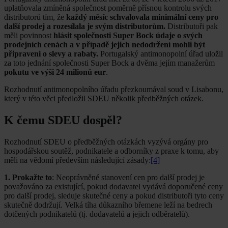
uplatňovala zmíněná společnost poměrně přísnou kontrolu svých
distributorů tím, že
každý měsíc schvalovala minimální ceny pro
další prodej a rozesílala je svým distributorům.
Distributoři pak
měli povinnost
hlásit společnosti Super Bock údaje o svých
prodejních cenách a v případě jejich nedodržení mohli být
připraveni o slevy a rabaty.
Portugalský antimonopolní úřad uložil
za toto jednání společnosti Super Bock a dvěma jejím manažerům
pokutu ve výši 24 milionů eur
.
Rozhodnutí antimonopolního úřadu přezkoumával soud v Lisabonu,
který v této věci předložil SDEU několik předběžných otázek.
K čemu SDEU dospěl?
Rozhodnutí SDEU o předběžných otázkách vyzývá orgány pro
hospodářskou soutěž, podnikatele a odborníky z praxe k tomu, aby
měli na vědomí především následující zásady:
[4]
1. Prokažte to
: Neoprávněné stanovení cen pro další prodej je
považováno za existující, pokud dodavatel vydává doporučené ceny
pro další prodej, sleduje skutečné ceny a pokud distributoři tyto ceny
skutečně dodržují. Velká tíha důkazního břemene leží na bedrech
dotčených podnikatelů (tj. dodavatelů a jejich odběratelů).