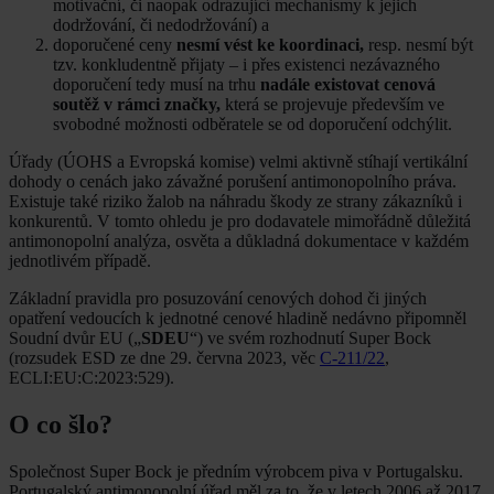
motivační, či naopak odrazující mechanismy k jejich
dodržování, či nedodržování) a
doporučené ceny
nesmí vést ke koordinaci,
resp. nesmí být
tzv. konkludentně přijaty – i přes existenci nezávazného
doporučení tedy musí na trhu
nadále existovat cenová
soutěž v rámci značky,
která se projevuje především ve
svobodné možnosti odběratele se od doporučení odchýlit.
Úřady (ÚOHS a Evropská komise) velmi aktivně stíhají vertikální
dohody o cenách jako závažné porušení antimonopolního práva.
Existuje také riziko žalob na náhradu škody ze strany zákazníků i
konkurentů. V tomto ohledu je pro dodavatele mimořádně důležitá
antimonopolní analýza, osvěta a důkladná dokumentace v každém
jednotlivém případě.
Základní pravidla pro posuzování cenových dohod či jiných
opatření vedoucích k jednotné cenové hladině nedávno připomněl
Soudní dvůr EU („
SDEU
“) ve svém rozhodnutí Super Bock
(rozsudek ESD ze dne 29. června 2023, věc
C-211/22
,
ECLI:EU:C:2023:529).
O co šlo?
Společnost Super Bock je předním výrobcem piva v Portugalsku.
Portugalský antimonopolní úřad měl za to, že v letech 2006 až 2017