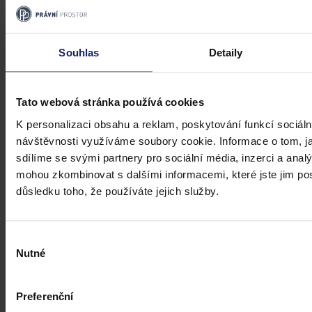
Články
Transparentní odměňování v Česku má
Souhlas
Detaily
zpoždění, firmám bez jasného systému
přesto hrozí pokuty i doplacení mezd
Tato webová stránka používá cookies
Česko má podle Eurostatu jeden z nejvyšších rozdílů v odměňování
K personalizaci obsahu a reklam, poskytování funkcí sociáln
žen a mužů v EU – gender pay gap dosahuje okolo 18 %. Evropská
návštěvnosti využíváme soubory cookie. Informace o tom, j
pravidla pro transparentní odměňování, jejichž cílem je narovnat
sdílíme se svými partnery pro sociální média, inzerci a analý
informační asymetrii na pracovním trhu a dlouhodobě tak přispět i
ke zmenšení rozdílu ve mzdách mužů a žen, však nabrala v České
mohou zkombinovat s dalšími informacemi, které jste jim posk
republice zpoždění.
Ivona Tajšlová
•
4. srpna 2026, 07:18
důsledku toho, že používáte jejich služby.
Výběr
Nutné
souhlasu
Preferenční