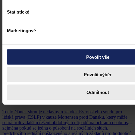
Statistické
Marketingové
Povolit vše
Povolit výběr
Články
Kdy je možné sáhnout po jinak
Odmítnout
urážlivých označeních?
Tento článek shrnuje nedávný rozsudek Evropského soudu pro
lidská práva (ESLP) v kauze Mortensen proti Dánsku, který může
sehrát roli v dalším řešení obdobných případů na ochranu osobnosti,
zejména pokud se jedná o působení na sociálních sítích,
předchozího jednání poškozeného a reálných základů pro hodnotící