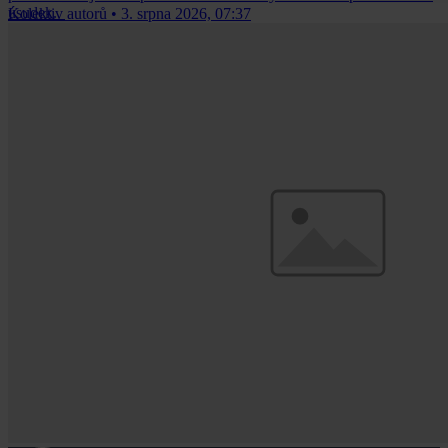
úsudek.
Kolektiv autorů
•
3. srpna 2026, 07:37