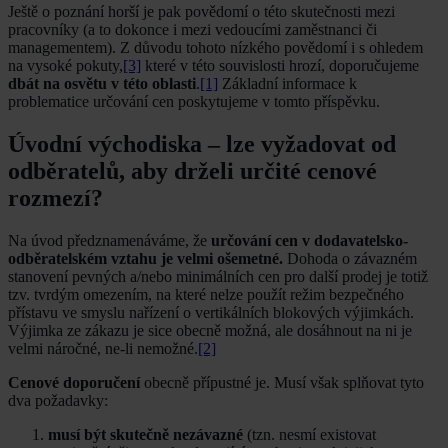
Ještě o poznání horší je pak povědomí o této skutečnosti mezi
pracovníky (a to dokonce i mezi vedoucími zaměstnanci či
managementem). Z důvodu tohoto nízkého povědomí i s ohledem
na vysoké pokuty,
[3]
které v této souvislosti hrozí, doporučujeme
dbát na osvětu v této oblasti
.
[1]
Základní informace k
problematice určování cen poskytujeme v tomto příspěvku.
Úvodní východiska – lze vyžadovat od
odběratelů, aby drželi určité cenové
rozmezí?
Na úvod předznamenáváme, že
určování cen v dodavatelsko-
odběratelském vztahu je velmi ošemetné.
Dohoda o závazném
stanovení pevných a/nebo minimálních cen pro další prodej je totiž
tzv. tvrdým omezením, na které nelze použít režim bezpečného
přístavu ve smyslu nařízení o vertikálních blokových výjimkách.
Výjimka ze zákazu je sice obecně možná, ale dosáhnout na ni je
velmi náročné, ne-li nemožné.
[2]
Cenové doporučení
obecně přípustné je. Musí však splňovat tyto
dva požadavky:
musí být skutečně nezávazné
(tzn. nesmí existovat