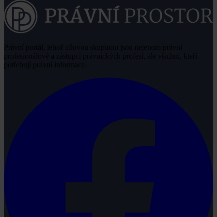
Právní portál, jehož cílovou skupinou jsou nejenom právní
profesionálové a zástupci právnických profesí, ale všichni, kteří
potřebují právní informace.