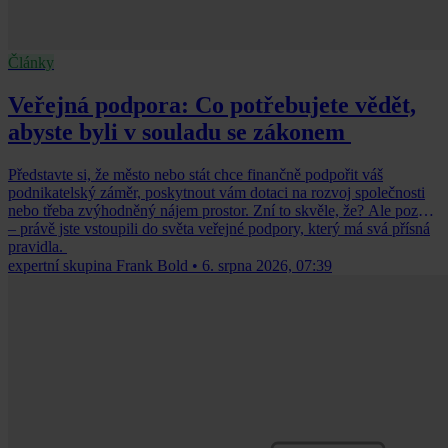
Články
Veřejná podpora: Co potřebujete vědět,
abyste byli v souladu se zákonem
Představte si, že město nebo stát chce finančně podpořit váš
podnikatelský záměr, poskytnout vám dotaci na rozvoj společnosti
nebo třeba zvýhodněný nájem prostor. Zní to skvěle, že? Ale pozor
– právě jste vstoupili do světa veřejné podpory, který má svá přísná
pravidla.
expertní skupina Frank Bold
•
6. srpna 2026, 07:39