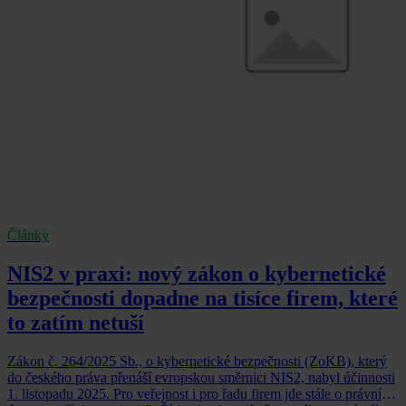
Články
NIS2 v praxi: nový zákon o kybernetické
bezpečnosti dopadne na tisíce firem, které
to zatím netuší
Zákon č. 264/2025 Sb., o kybernetické bezpečnosti (ZoKB), který
do českého práva přenáší evropskou směrnici NIS2, nabyl účinnosti
1. listopadu 2025. Pro veřejnost i pro řadu firem jde stále o právní