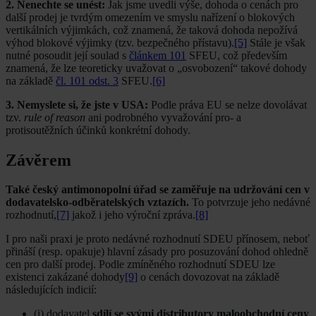
2. Nenechte se unést:
Jak jsme uvedli výše, dohoda o cenách pro
další prodej je tvrdým omezením ve smyslu nařízení o blokových
vertikálních výjimkách, což znamená, že taková dohoda nepožívá
výhod blokové výjimky (tzv. bezpečného přístavu).
[5]
Stále je však
nutné posoudit její soulad s
článkem 101
SFEU, což především
znamená, že lze teoreticky uvažovat o „osvobození“ takové dohody
na základě
čl. 101 odst. 3
SFEU.
[6]
3. Nemyslete si, že jste v USA:
Podle práva EU se nelze dovolávat
tzv.
rule of reason
ani podrobného vyvažování pro- a
protisoutěžních účinků konkrétní dohody.
Závěrem
Také český antimonopolní úřad se zaměřuje na udržování cen v
dodavatelsko-odběratelských vztazích.
To potvrzuje jeho nedávné
rozhodnutí,
[7]
jakož i jeho výroční zpráva.
[8]
I pro naši praxi je proto nedávné rozhodnutí SDEU přínosem, neboť
přináší (resp. opakuje) hlavní zásady pro posuzování dohod ohledně
cen pro další prodej. Podle zmíněného rozhodnutí SDEU lze
existenci zakázané dohody
[9]
o cenách dovozovat na základě
následujících indicií:
(i) dodavatel
sdílí se svými distributory maloobchodní ceny