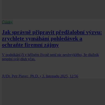
Články
Jak správně připravit předžalobní výzvu:
zrychlete vymáhání pohledávek a
ochraňte firemní zájmy
V podnikání či v běžném životě není nic neobvyklého, že dlužník
nesplní svůj dluh včas.
JUDr. Petr Plavec, Ph.D.
•
3. listopadu 2025, 12:56