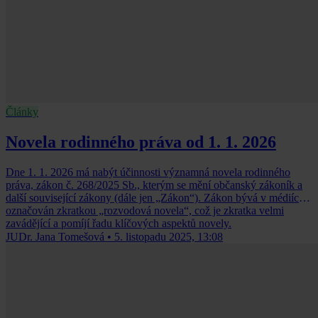
Články
Novela rodinného práva od 1. 1. 2026
Dne 1. 1. 2026 má nabýt účinnosti významná novela rodinného
práva, zákon č. 268/2025 Sb., kterým se mění občanský zákoník a
další související zákony (dále jen „Zákon“). Zákon bývá v médiích
označován zkratkou „rozvodová novela“, což je zkratka velmi
zavádějící a pomíjí řadu klíčových aspektů novely.
JUDr. Jana Tomešová
•
5. listopadu 2025, 13:08