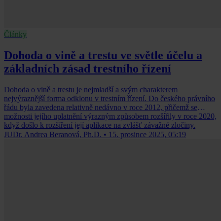
Články
Dohoda o vině a trestu ve světle účelu a
základních zásad trestního řízení
Dohoda o vině a trestu je nejmladší a svým charakterem
nejvýraznější forma odklonu v trestním řízení. Do českého právního
řádu byla zavedena relativně nedávno v roce 2012, přičemž se
možnosti jejího uplatnění výrazným způsobem rozšířily v roce 2020,
když došlo k rozšíření její aplikace na zvlášť závažné zločiny.
JUDr. Andrea Beranová, Ph.D.
•
15. prosince 2025, 05:19