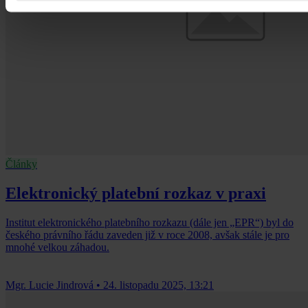
Články
Elektronický platební rozkaz v praxi
Institut elektronického platebního rozkazu (dále jen „EPR“) byl do
českého právního řádu zaveden již v roce 2008, avšak stále je pro
mnohé velkou záhadou.
Mgr. Lucie Jindrová
•
24. listopadu 2025, 13:21