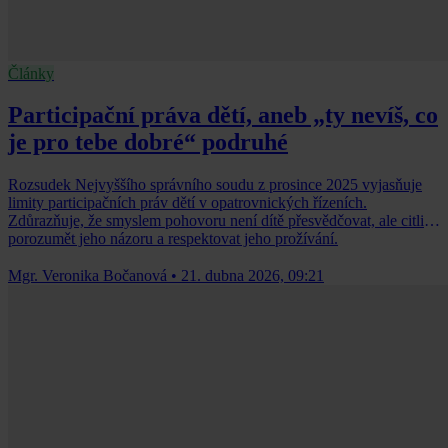
Články
Participační práva dětí, aneb „ty nevíš, co
je pro tebe dobré“ podruhé
Rozsudek Nejvyššího správního soudu z prosince 2025 vyjasňuje
limity participačních práv dětí v opatrovnických řízeních.
Zdůrazňuje, že smyslem pohovoru není dítě přesvědčovat, ale citlivě
porozumět jeho názoru a respektovat jeho prožívání.
Mgr. Veronika Bočanová
•
21. dubna 2026, 09:21