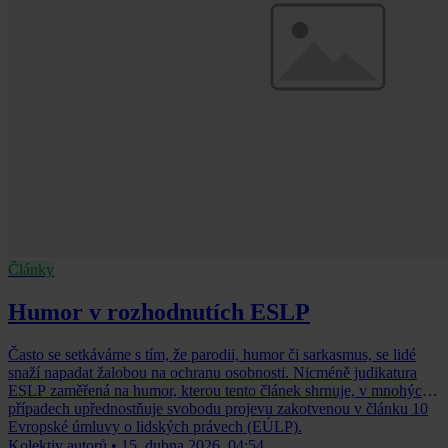
Články
Humor v rozhodnutích ESLP
Často se setkáváme s tím, že parodii, humor či sarkasmus, se lidé
snaží napadat žalobou na ochranu osobnosti. Nicméně judikatura
ESLP zaměřená na humor, kterou tento článek shrnuje, v mnohých
případech upřednostňuje svobodu projevu zakotvenou v článku 10
Evropské úmluvy o lidských právech (EÚLP).
Kolektiv autorů
•
15. dubna 2026, 04:54