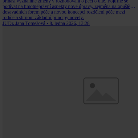
přináší významné změny v rozhodování o péči o dítě. Pojďme se
podívat na hmotněprávní aspekty nové úpravy, zejména na opuštění
dosavadních forem péče a novou koncepci rozdělení péče mezi
rodiče a shrnout základní principy novely.
JUDr. Jana Tomešová
•
8. ledna 2026, 13:28