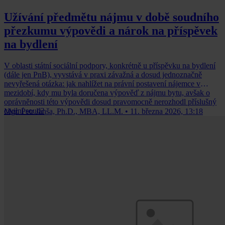
Užívání předmětu nájmu v době soudního
přezkumu výpovědi a nárok na příspěvek
na bydlení
V oblasti státní sociální podpory, konkrétně u příspěvku na bydlení
(dále jen PnB), vyvstává v praxi závažná a dosud jednoznačně
nevyřešená otázka: jak nahlížet na právní postavení nájemce v
mezidobí, kdy mu byla doručena výpověď z nájmu bytu, avšak o
oprávněnosti této výpovědi dosud pravomocně nerozhodl příslušný
civilní soud?
Mgr. Petr Janša, Ph.D., MBA, LL.M.
•
11. března 2026, 13:18