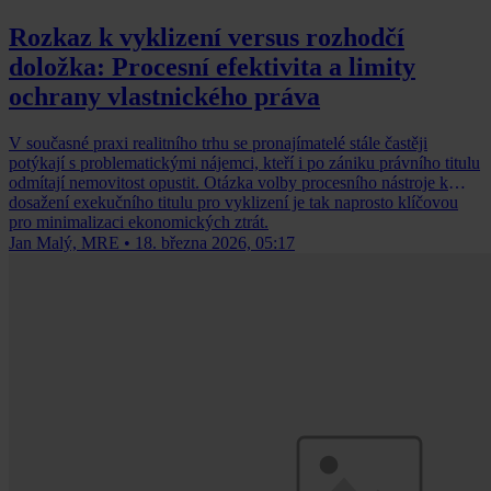
Rozkaz k vyklizení versus rozhodčí
doložka: Procesní efektivita a limity
ochrany vlastnického práva
V současné praxi realitního trhu se pronajímatelé stále častěji
potýkají s problematickými nájemci, kteří i po zániku právního titulu
odmítají nemovitost opustit. Otázka volby procesního nástroje k
dosažení exekučního titulu pro vyklizení je tak naprosto klíčovou
pro minimalizaci ekonomických ztrát.
Jan Malý, MRE
•
18. března 2026, 05:17