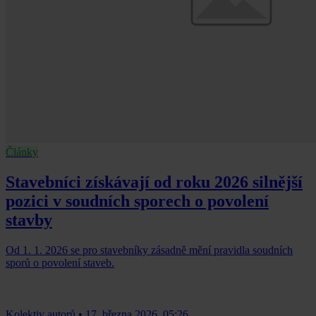
Články
Stavebníci získávají od roku 2026 silnější
pozici v soudních sporech o povolení
stavby
Od 1. 1. 2026 se pro stavebníky zásadně mění pravidla soudních
sporů o povolení staveb.
Kolektiv autorů
•
17. března 2026, 05:26