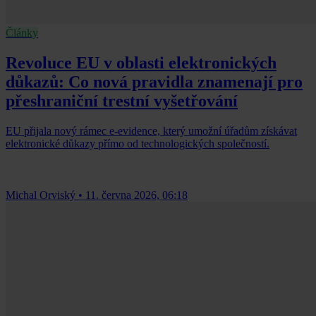
Články
Revoluce EU v oblasti elektronických
důkazů: Co nová pravidla znamenají pro
přeshraniční trestní vyšetřování
EU přijala nový rámec e-evidence, který umožní úřadům získávat
elektronické důkazy přímo od technologických společností.
Michal Orviský
•
11. června 2026, 06:18