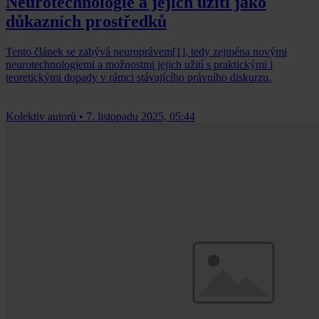
Neurotechnologie a jejich užití jako
důkazních prostředků
Tento článek se zabývá neuroprávem[1], tedy zejména novými
neurotechnologiemi a možnostmi jejich užití s praktickými i
teoretickými dopady v rámci stávajícího právního diskurzu.
Kolektiv autorů
•
7. listopadu 2025, 05:44