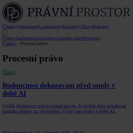
Články
•
Judikatura
•
Legislativa
•
Aktuality
•
Akce
•
Podcasty
Články
Judikatura
Legislativa
Aktuality
Akce
Podcasty
Články
›
Procesní právo
Procesní právo
Články
Budoucnost dokazování před soudy v
době AI
Umělá inteligence změní soudní proces. Je možné dnes považovat
digitální důkazy za věrohodné? Výzvy pro justici v době AI.
Hana Marešová
•
31. července 2026, 07:36