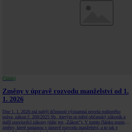
Články
Změny v úpravě rozvodu manželství od 1.
1. 2026
Dne 1. 1. 2026 má nabýt účinnosti významná novela rodinného
práva, zákon č. 268/2025 Sb., kterým se mění občanský zákoník a
další související zákony (dále jen „Zákon“). V tomto článku popisuji
změny, které nastanou v úpravě rozvodu manželství, a to jak v