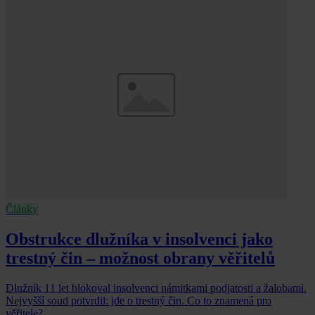
Články
Obstrukce dlužníka v insolvenci jako
trestný čin – možnost obrany věřitelů
Dlužník 11 let blokoval insolvenci námitkami podjatosti a žalobami.
Nejvyšší soud potvrdil: jde o trestný čin. Co to znamená pro
věřitele?