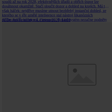
soudů až na rok 2028, efektivnějších úřadů a obřích úspor lze
dosáhnout okamžitě. Stačí sloučit dozor a dohled na krajích. Má to
však háček: nejdříve musíme utnout bezbřehý instanční dohled, ze
kterého se v éře umělé inteligence stal nástroj šikanózních
stěžovatelů a anonymů z internetu. Pokud systém nezačne podněty
JUDr. Jan Řeháček
•
4. června 2026, 14:08
přísně filtrovat, zkolabuje a poškodí ty, kteří pomoc státu skutečně
potřebují.