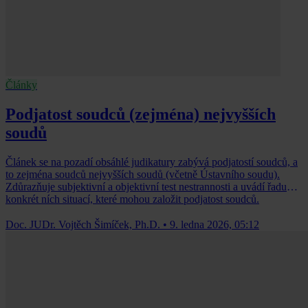
Články
Podjatost soudců (zejména) nejvyšších
soudů
Článek se na pozadí obsáhlé judikatury zabývá podjatostí soudců, a
to zejména soudců nejvyšších soudů (včetně Ústavního soudu).
Zdůrazňuje subjektivní a objektivní test nestrannosti a uvádí řadu
konkrét­ ních situací, které mohou založit podjatost soudců.
Doc. JUDr. Vojtěch Šimíček, Ph.D.
•
9. ledna 2026, 05:12