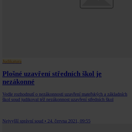
Judikatura
Plošné uzavření středních škol je
nezákonné
Vedle rozhodnutí o nezákonnosti uzavření mateřských a základních
škol soud judikoval též nezákonnost uzavření středních škol
Nejvyšší správní soud
•
24. června 2021, 09:55