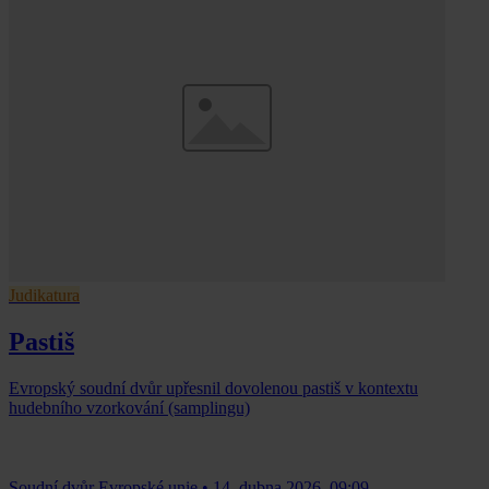
Judikatura
Pastiš
Evropský soudní dvůr upřesnil dovolenou pastiš v kontextu
hudebního vzorkování (samplingu)
Soudní dvůr Evropské unie
•
14. dubna 2026, 09:09