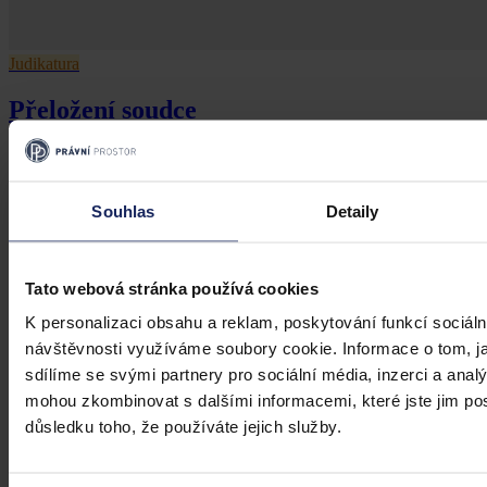
Judikatura
Přeložení soudce
Předseda soudu může přeložit soudce na jinou agendu i bez jeho
souhlasu
Souhlas
Detaily
Nejvyšší správní soud
•
27. května 2022, 08:13
Tato webová stránka používá cookies
K personalizaci obsahu a reklam, poskytování funkcí sociáln
návštěvnosti využíváme soubory cookie. Informace o tom, j
sdílíme se svými partnery pro sociální média, inzerci a analý
mohou zkombinovat s dalšími informacemi, které jste jim posk
důsledku toho, že používáte jejich služby.