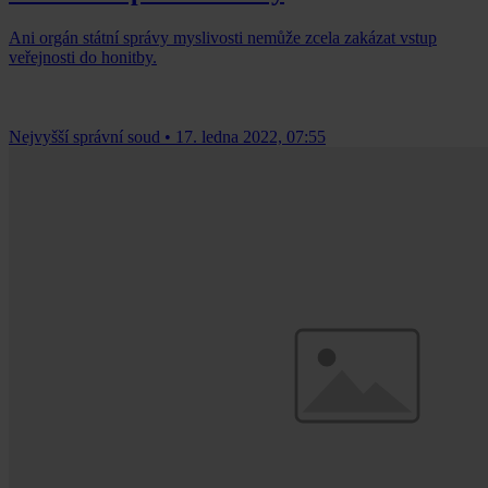
Ani orgán státní správy myslivosti nemůže zcela zakázat vstup
veřejnosti do honitby.
Nejvyšší správní soud
•
17. ledna 2022, 07:55