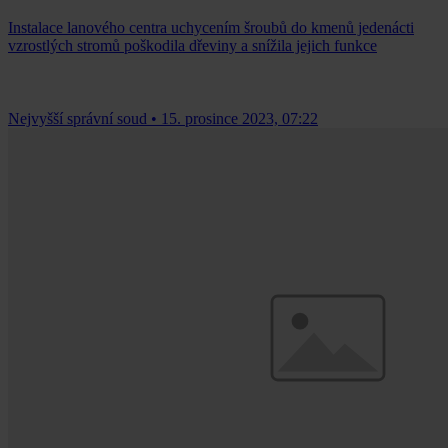
Instalace lanového centra uchycením šroubů do kmenů jedenácti
vzrostlých stromů poškodila dřeviny a snížila jejich funkce
Nejvyšší správní soud
•
15. prosince 2023, 07:22