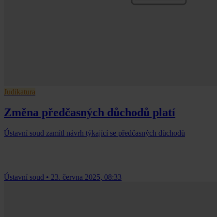
Judikatura
Změna předčasných důchodů platí
Ústavní soud zamítl návrh týkající se předčasných důchodů
Ústavní soud
•
23. června 2025, 08:33