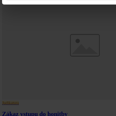
Judikatura
Zákaz vstupu do honitby