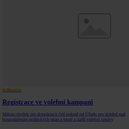
Judikatura
Registrace ve volební kampani
Milion chvilek pro demokracii čelí pokutě od Úřadu pro dohled nad
hospodařením politických stran a hnutí a další volební zprávy