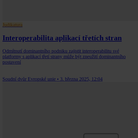
Judikatura
Interoperabilita aplikací třetích stran
Odmítnutí dominantního podniku zajistit interoperabilitu své
platformy s aplikací třetí strany může být zneužití dominantního
postavení
Soudní dvůr Evropské unie
•
3. března 2025, 12:04