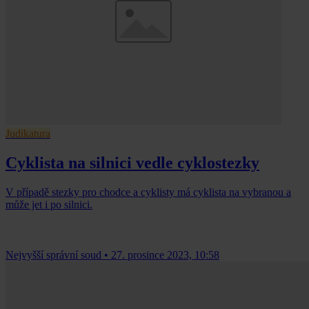
Judikatura
Cyklista na silnici vedle cyklostezky
V případě stezky pro chodce a cyklisty má cyklista na vybranou a
může jet i po silnici.
Nejvyšší správní soud
•
27. prosince 2023, 10:58