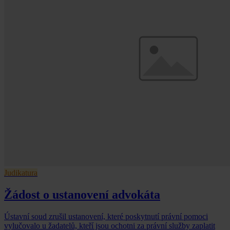
Judikatura
Žádost o ustanovení advokáta
Ústavní soud zrušil ustanovení, které poskytnutí právní pomoci
vylučovalo u žadatelů, kteří jsou ochotni za právní služby zaplatit