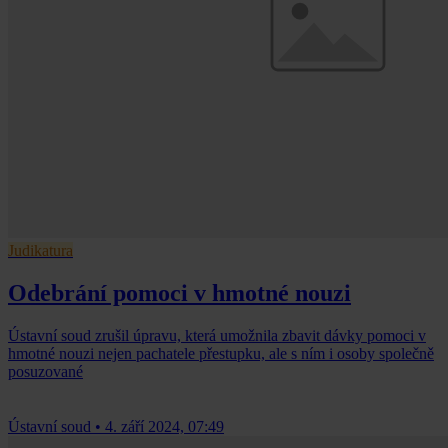
Judikatura
Odebrání pomoci v hmotné nouzi
Ústavní soud zrušil úpravu, která umožnila zbavit dávky pomoci v
hmotné nouzi nejen pachatele přestupku, ale s ním i osoby společně
posuzované
Ústavní soud
•
4. září 2024, 07:49