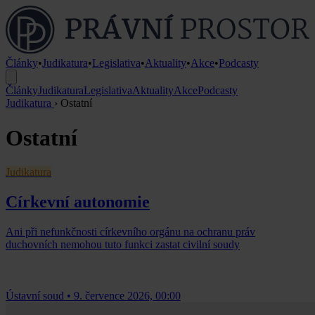
Články
•
Judikatura
•
Legislativa
•
Aktuality
•
Akce
•
Podcasty
Články
Judikatura
Legislativa
Aktuality
Akce
Podcasty
Judikatura
›
Ostatní
Ostatní
Judikatura
Církevní autonomie
Ani při nefunkčnosti církevního orgánu na ochranu práv
duchovních nemohou tuto funkci zastat civilní soudy
Ústavní soud
•
9. července 2026, 00:00