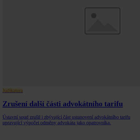
Judikatura
Zrušení další části advokátního tarifu
Ústavní soud zrušil i zbývající část ustanovení advokátního tarifu
upravující výpočet odměny advokáta jako opatrovníka.