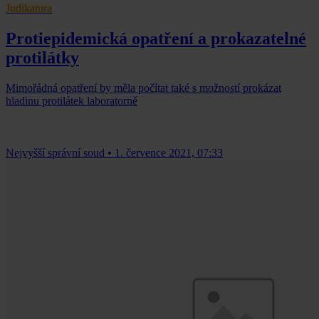
Judikatura
Protiepidemická opatření a prokazatelné
protilátky
Mimořádná opatření by měla počítat také s možností prokázat
hladinu protilátek laboratorně
Nejvyšší správní soud
•
1. července 2021, 07:33