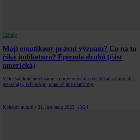
Články
Mají emotikony právní význam? Co na to
říká judikatura? Epizoda druhá (část
americká)
V dnešní době používáme k dorozumívání zcela běžně zprávy přes
messenger, WhatsApp, email či jiné platformy.
Kolektiv autorů
•
21. listopadu 2023, 13:24