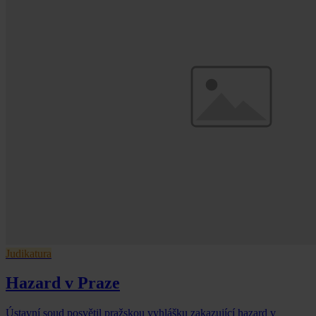
Judikatura
Hazard v Praze
Ústavní soud posvětil pražskou vyhlášku zakazující hazard v