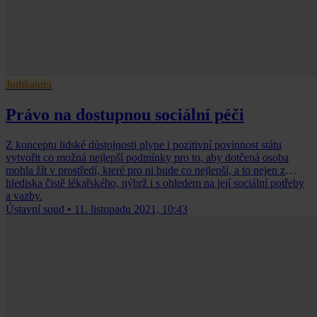
Judikatura
Právo na dostupnou sociální péči
Z konceptu lidské důstojnosti plyne i pozitivní povinnost státu
vytvořit co možná nejlepší podmínky pro to, aby dotčená osoba
mohla žít v prostředí, které pro ni bude co nejlepší, a to nejen z
hlediska čistě lékařského, nýbrž i s ohledem na její sociální potřeby
a vazby.
Ústavní soud
•
11. listopadu 2021, 10:43