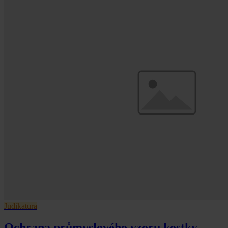
Judikatura
Ochrana průmyslového vzoru kostky