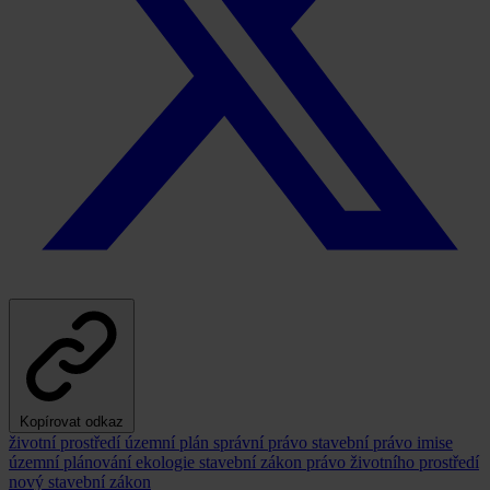
Kopírovat odkaz
životní prostředí
územní plán
správní právo
stavební právo
imise
územní plánování
ekologie
stavební zákon
právo životního prostředí
nový stavební zákon