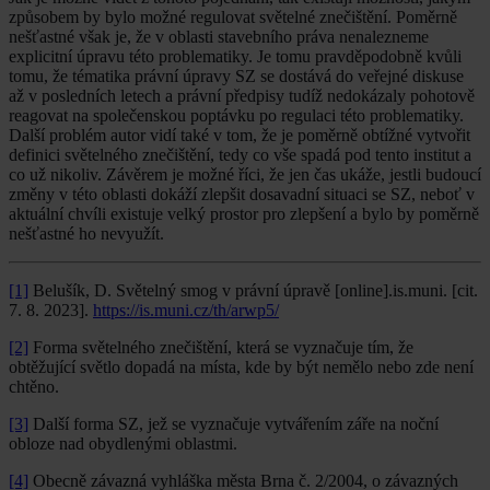
způsobem by bylo možné regulovat světelné znečištění. Poměrně
nešťastné však je, že v oblasti stavebního práva nenalezneme
explicitní úpravu této problematiky. Je tomu pravděpodobně kvůli
tomu, že tématika právní úpravy SZ se dostává do veřejné diskuse
až v posledních letech a právní předpisy tudíž nedokázaly pohotově
reagovat na společenskou poptávku po regulaci této problematiky.
Další problém autor vidí také v tom, že je poměrně obtížné vytvořit
definici světelného znečištění, tedy co vše spadá pod tento institut a
co už nikoliv. Závěrem je možné říci, že jen čas ukáže, jestli budoucí
změny v této oblasti dokáží zlepšit dosavadní situaci se SZ, neboť v
aktuální chvíli existuje velký prostor pro zlepšení a bylo by poměrně
nešťastné ho nevyužít.
[1]
Belušík, D. Světelný smog v právní úpravě [online].is.muni. [cit.
7. 8. 2023].
https://is.muni.cz/th/arwp5/
[2]
Forma světelného znečištění, která se vyznačuje tím, že
obtěžující světlo dopadá na místa, kde by být nemělo nebo zde není
chtěno.
[3]
Další forma SZ, jež se vyznačuje vytvářením záře na noční
obloze nad obydlenými oblastmi.
[4]
Obecně závazná vyhláška města Brna č. 2/2004, o závazných