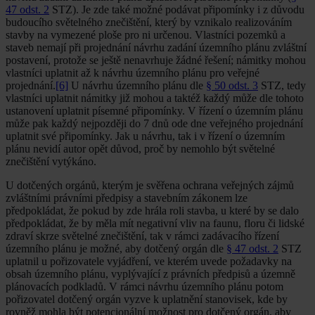
47 odst. 2
STZ). Je zde také možné podávat připomínky i z důvodu
budoucího světelného znečištění, který by vznikalo realizováním
stavby na vymezené ploše pro ni určenou. Vlastníci pozemků a
staveb nemají při projednání návrhu zadání územního plánu zvláštní
postavení, protože se ještě nenavrhuje žádné řešení; námitky mohou
vlastníci uplatnit až k návrhu územního plánu pro veřejné
projednání.
[6]
U návrhu územního plánu dle
§ 50 odst. 3
STZ, tedy
vlastníci uplatnit námitky již mohou a taktéž každý může dle tohoto
ustanovení uplatnit písemné připomínky. V řízení o územním plánu
může pak každý nejpozději do 7 dnů ode dne veřejného projednání
uplatnit své připomínky. Jak u návrhu, tak i v řízení o územním
plánu nevidí autor opět důvod, proč by nemohlo být světelné
znečištění vytýkáno.
U dotčených orgánů, kterým je svěřena ochrana veřejných zájmů
zvláštními právními předpisy a stavebním zákonem lze
předpokládat, že pokud by zde hrála roli stavba, u které by se dalo
předpokládat, že by měla mít negativní vliv na faunu, floru či lidské
zdraví skrze světelné znečištění, tak v rámci zadávacího řízení
územního plánu je možné, aby dotčený orgán dle
§ 47 odst. 2
STZ
uplatnil u pořizovatele vyjádření, ve kterém uvede požadavky na
obsah územního plánu, vyplývající z právních předpisů a územně
plánovacích podkladů. V rámci návrhu územního plánu potom
pořizovatel dotčený orgán vyzve k uplatnění stanovisek, kde by
rovněž mohla být potencionální možnost pro dotčený orgán, aby