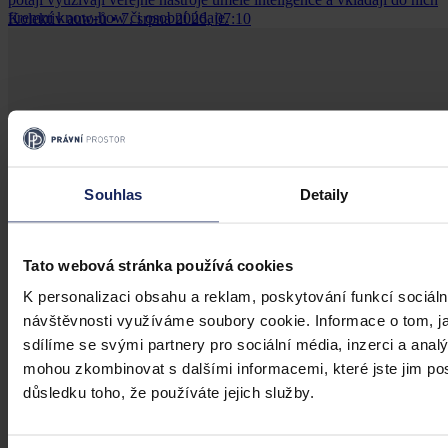
firemní know-how či osobní údaje.
Kolektiv autorů
•
7. srpna 2026, 07:10
Souhlas
Detaily
Tato webová stránka používá cookies
K personalizaci obsahu a reklam, poskytování funkcí sociáln
návštěvnosti využíváme soubory cookie. Informace o tom, j
sdílíme se svými partnery pro sociální média, inzerci a analý
mohou zkombinovat s dalšími informacemi, které jste jim posk
důsledku toho, že používáte jejich služby.