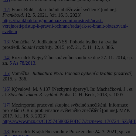
[12]
Frank Bold. Jak se bránit obtěžování světlem? [online].
Frankbold
. 12. 5. 2021. [cit. 16. 3. 2023].
https://frankbold.org/poradna/zivotni-prostredi/ucast-
verejnosti/pristup-k-pravni-ochrane/rada/jak-se-branit-obtezovani-
svetlem
[13]
Vomáčka, V. Judikatura NSS: Pohoda bydlení a kvalita
prostředí.
Soudní rozhledy
. 2015, roč. 21, č. 11–12, s. 386.
[14]
Rozsudek Nejvyššího správního soudu ze dne 27. 11. 2014, sp.
zn.
5 As 78/2013
.
[15]
Vomáčka.
Judikatura NSS: Pohoda bydlení a kvalita prostředí,
2015, s. 386.
[16]
Kývalová, M. § 137 [Nezbytné úpravy]. In: Machačková, J., et
al.
Stavební zákon. 3. vydání
. Praha: C. H. Beck, 2018, s. 1005.
[17]
Meziresortní pracovní skupina světelné znečištění. Informace
pro Vládu ČR o problematice světelného znečištění [online]. MZP.
2017. [cit. 16. 3. 2023].
https://www.mzp.cz/C1257458002F0DC7//cz/news_170724_SZ/$F
[18]
Rozsudek Krajského soudu v Praze ze dne 24. 3. 2021, sp. zn.