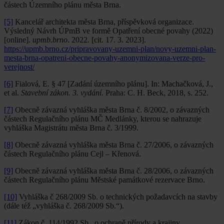
částech Územního plánu města Brna.
[5]
Kancelář architekta města Brna, příspěvková organizace.
Výsledný Návrh ÚPmB ve formě Opatření obecné povahy (2022)
[online].
upmb.brno
. 2022. [cit. 17. 3. 2023].
https://upmb.brno.cz/pripravovany-uzemni-plan/novy-uzemni-plan-
mesta-brna-opatreni-obecne-povahy-anonymizovana-verze-pro-
verejnost/
[6]
Fialová, E. § 47 [Zadání územního plánu]. In: Machačková, J.,
et al.
Stavební zákon. 3. vydání.
Praha: C. H. Beck, 2018, s. 252.
[7]
Obecně závazná vyhláška města Brna č. 8/2002, o závazných
částech Regulačního plánu MČ Medlánky, kterou se nahrazuje
vyhláška Magistrátu města Brna č. 3/1999.
[8]
Obecně závazná vyhláška města Brna č. 27/2006, o závazných
částech Regulačního plánu Cejl – Křenová.
[9]
Obecně závazná vyhláška města Brna č. 28/2006, o závazných
částech Regulačního plánu Městské památkové rezervace Brno.
[10]
Vyhláška č 268/2009 Sb. o technických požadavcích na stavby
(dále též „vyhláška č. 268/2009 Sb.“).
[11]
Zákon č. 114/1992 Sb., o ochraně přírody a krajiny.