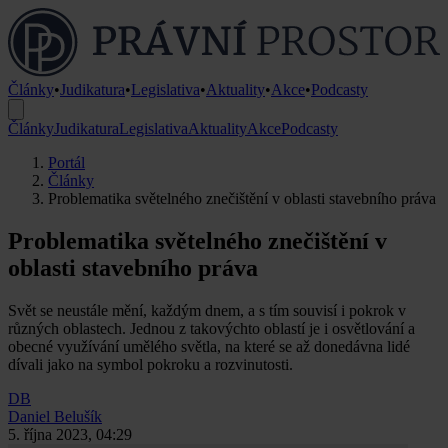
Články
•
Judikatura
•
Legislativa
•
Aktuality
•
Akce
•
Podcasty
Články
Judikatura
Legislativa
Aktuality
Akce
Podcasty
Portál
Články
Problematika světelného znečištění v oblasti stavebního práva
Problematika světelného znečištění v
oblasti stavebního práva
Svět se neustále mění, každým dnem, a s tím souvisí i pokrok v
různých oblastech. Jednou z takovýchto oblastí je i osvětlování a
obecné využívání umělého světla, na které se až donedávna lidé
dívali jako na symbol pokroku a rozvinutosti.
DB
Daniel Belušík
5. října 2023, 04:29