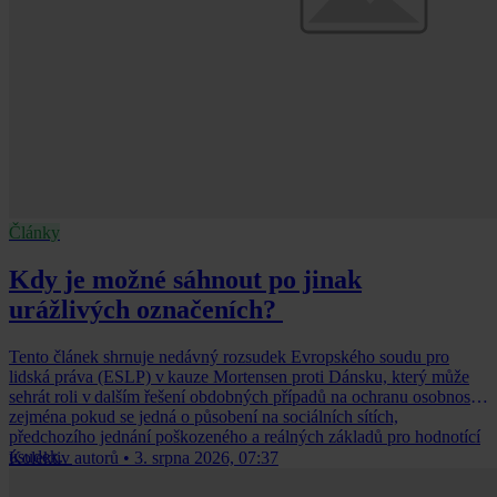
Články
Kdy je možné sáhnout po jinak
urážlivých označeních?
Tento článek shrnuje nedávný rozsudek Evropského soudu pro
lidská práva (ESLP) v kauze Mortensen proti Dánsku, který může
sehrát roli v dalším řešení obdobných případů na ochranu osobnosti,
zejména pokud se jedná o působení na sociálních sítích,
předchozího jednání poškozeného a reálných základů pro hodnotící
úsudek.
Kolektiv autorů
•
3. srpna 2026, 07:37