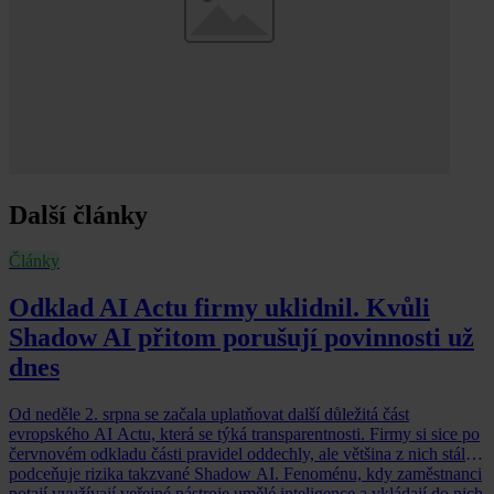
Další články
Články
Odklad AI Actu firmy uklidnil. Kvůli
Shadow AI přitom porušují povinnosti už
dnes
Od neděle 2. srpna se začala uplatňovat další důležitá část
evropského AI Actu, která se týká transparentnosti. Firmy si sice po
červnovém odkladu části pravidel oddechly, ale většina z nich stále
podceňuje rizika takzvané Shadow AI. Fenoménu, kdy zaměstnanci
potají využívají veřejné nástroje umělé inteligence a vkládají do nich