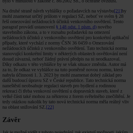
bylo v minulosti v zákoně č. 86/2002 Sb., o ochraně ovzduší.
Na druhé straně návrh vyhlášky o požadavcích na výstavbu
[21]
by
mohl znamenat určitý průlom v regulaci SZ, neboť ve svém § 28
řeší omezování nežádoucích účinků venkovního osvětlení. Tento
paragraf provádí ustanovení
§ 148 odst. 1 písm. d)
nového
stavebního zákona, a to v rozsahu požadavků na omezení
nežádoucích účinků z venkovního osvětlení pro konkrétní aplikační
případy, které vychází z normy ČSN 36 0459 o Omezování
nežádoucích účinků z venkovního osvětlení. Tato technická norma
stanovující konkrétní limity v některých oblastech osvětlování není
dosud závazná, neboť žádný právní předpis na ni neodkazoval.
Díky odkazu v této vyhlášce by se však situace změnila. Autor má
za to, že odkaz ve vyhlášce na tuto poměrně novou normu, která
nabyla účinnosti 1. 3. 2023 by mohl znamenat dobrý základ pro
další budoucí úpravu SZ v České republice. Tato technická norma
naneštěstí neobsahuje regulaci staveb pro bydlení a rodinnou
rekreaci či třeba venkovní osvětlení u dopravních staveb, které z
velké části také mohou za některou z forem světelného znečištění. Je
tedy otázkou nakolik by tato nová technická norma měla reálný vliv
na oblast snižování SZ.
[22]
Závěr
Jak je možné vidět z tohoto pojednání, tak existují možnosti, jakým