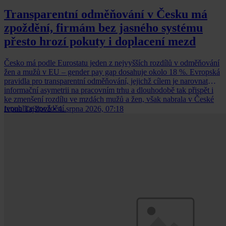
Transparentní odměňování v Česku má
zpoždění, firmám bez jasného systému
přesto hrozí pokuty i doplacení mezd
Česko má podle Eurostatu jeden z nejvyšších rozdílů v odměňování
žen a mužů v EU – gender pay gap dosahuje okolo 18 %. Evropská
pravidla pro transparentní odměňování, jejichž cílem je narovnat
informační asymetrii na pracovním trhu a dlouhodobě tak přispět i
ke zmenšení rozdílu ve mzdách mužů a žen, však nabrala v České
republice zpoždění.
Ivona Tajšlová
•
4. srpna 2026, 07:18