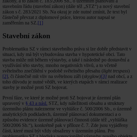
zákony, a to zákon č. 183/2006 Sb., o územním plánování a
stavebním řádu (stavební zákon) (dále též „STZ“) a nový stavební
zákon s č. 283/2021 Sb. Na okraj je zde nutné zmínit, že text byl
částečně převzat z diplomové práce, kterou autor napsal se
zaměřením na SZ.
[1]
Stavební zákon
Problematiku SZ v rámci stavebního práva si lze dobře představit v
situaci, kdy má být vybudována stavba v hypotetické obci. Tato
stavba může mít během výstavby, a také i následně po dostavění a
využívání této stavby, mnoho negativních vlivů, a to včetně
světelného znečištění v podobě světelného přesahu (
light trespass
)
[2]
, či částečně mít vliv na světelnou záři (
skyglow)
[3]
nad obcí, a z
toho důvodu je nutné vědět, ve kterých etapách v rámci realizace
stavby je možné proti SZ bojovat.
První fáze, ve které je možné proti SZ bojovat je územní plán
upravený v
§ 43 a násl.
STZ, kdy náležitosti obsahu a struktury
územního plánu nalezneme ve vyhlášce č. 500/2006 Sb., o územně
analytických podkladech, územně plánovací dokumentaci a o
způsobu evidence územně plánovací činnosti (dále též „vyhláška
500/2006 Sb.“), konkrétně pak v příloze č. 7. Zde jsou vyjádřeny
části, které musí být vždy obsaženy v územním plánu. Pro
problematiku SZ z hlediska potencionální výstavby nového objektu