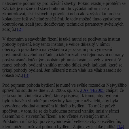
nalezneme podmínky pro užívání stavby. Pokud existuje problém se
SZ, tak je možné od stavebního úřadu vyžádat informace a
zkontrolovat, jestli stavební povolení nebo akt z výsledku procesu
kolaudace řeší světelné znečištění. Je tedy možné tímto způsobem
kontrolovat, zdali jsou dodržovány technické parametry světelných
zdrojů.
[12]
V územním a stavebním řízení je také nutné se podívat na institut
pohody bydlení, kdy tento institut je velice důležitý v rámci
obecných požadavků na výstavbu a je zásadní pro vymezení
povinností stavebního úřadu, a také rozsahu veřejnoprávní ochrany
poskytované dotčeným osobám při umísťování staveb v území. V
rámci pohody bydlení vzniklo mnoho důležitých judikátů, které se
týkají pohody bydlení. Jen některé z nich však lze však zasadit do
oblasti SZ.
[13]
Pod pojmem pohoda bydlení je nutné ve světle rozsudku Nejvyššího
správního soudu ze dne 2. 2. 2006, sp. zn.
2 As 44/2005
chápat, že
je to souhrn činitelů a vlivů, které přispívají k tomu, aby bydlení
bylo zdravé a vhodné pro všechny kategorie uživatelů, aby byla
vytvořena vhodná atmosféra klidného bydlení. To může právě
spočívat i v tom, že se do budoucna zamezí vzniku imisí v rámci
územního či stavebního řízení, a to včetně světelných imisí.
Příkladem může být právě vybudování velké stavby s osvětlením,
které může narušovat pohodu bydlení. Zajímavý je také judikát
[14]