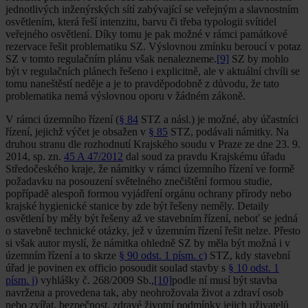
jednotlivých inženýrských sítí zabývající se veřejným a slavnostním
osvětlením, která řeší intenzitu, barvu či třeba typologii svítidel
veřejného osvětlení. Díky tomu je pak možné v rámci památkové
rezervace řešit problematiku SZ. Výslovnou zmínku beroucí v potaz
SZ v tomto regulačním plánu však nenalezneme.
[9]
SZ by mohlo
být v regulačních plánech řešeno i explicitně, ale v aktuální chvíli se
tomu naneštěstí neděje a je to pravděpodobně z důvodu, že tato
problematika nemá výslovnou oporu v žádném zákoně.
V rámci územního řízení (
§ 84
STZ a násl.) je možné, aby účastníci
řízení, jejichž výčet je obsažen v
§ 85
STZ, podávali námitky. Na
druhou stranu dle rozhodnutí Krajského soudu v Praze ze dne 23. 9.
2014, sp. zn.
45 A 47/2012
dal soud za pravdu Krajskému úřadu
Středočeského kraje, že námitky v rámci územního řízení ve formě
požadavku na posouzení světelného znečištění formou studie,
popřípadě alespoň formou vyjádření orgánu ochrany přírody nebo
krajské hygienické stanice by zde být řešeny neměly. Detaily
osvětlení by měly být řešeny až ve stavebním řízení, neboť se jedná
o stavebně technické otázky, jež v územním řízení řešit nelze. Přesto
si však autor myslí, že námitka ohledně SZ by měla být možná i v
územním řízení a to skrze
§ 90 odst. 1 písm. c)
STZ, kdy stavební
úřad je povinen ex officio posoudit soulad stavby s
§ 10 odst. 1
písm. j)
vyhlášky č. 268/2009 Sb.,
[10]
podle ní musí být stavba
navržena a provedena tak, aby neohrožovala život a zdraví osob
nebo zvířat, bezpečnost, zdravé životní podmínky jejich uživatelů