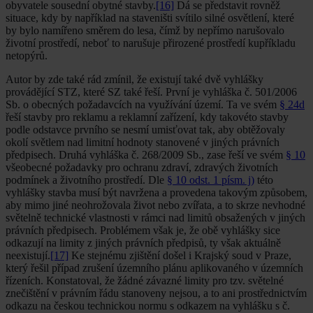
obyvatele sousední obytné stavby.
[16]
Dá se představit rovněž
situace, kdy by například na staveništi svítilo silné osvětlení, které
by bylo namířeno směrem do lesa, čímž by nepřímo narušovalo
životní prostředí, neboť to narušuje přirozené prostředí kupříkladu
netopýrů.
Autor by zde také rád zmínil, že existují také dvě vyhlášky
provádějící STZ, které SZ také řeší. První je vyhláška č. 501/2006
Sb. o obecných požadavcích na využívání území. Ta ve svém
§ 24d
řeší stavby pro reklamu a reklamní zařízení, kdy takovéto stavby
podle odstavce prvního se nesmí umisťovat tak, aby obtěžovaly
okolí světlem nad limitní hodnoty stanovené v jiných právních
předpisech. Druhá vyhláška č. 268/2009 Sb., zase řeší ve svém
§ 10
všeobecné požadavky pro ochranu zdraví, zdravých životních
podmínek a životního prostředí. Dle
§ 10 odst. 1 písm. j)
této
vyhlášky stavba musí být navržena a provedena takovým způsobem,
aby mimo jiné neohrožovala život nebo zvířata, a to skrze nevhodné
světelně technické vlastnosti v rámci nad limitů obsažených v jiných
právních předpisech. Problémem však je, že obě vyhlášky sice
odkazují na limity z jiných právních předpisů, ty však aktuálně
neexistují.
[17]
Ke stejnému zjištění došel i Krajský soud v Praze,
který řešil případ zrušení územního plánu aplikovaného v územních
řízeních. Konstatoval, že žádné závazné limity pro tzv. světelné
znečištění v právním řádu stanoveny nejsou, a to ani prostřednictvím
odkazu na českou technickou normu s odkazem na vyhlášku s č.