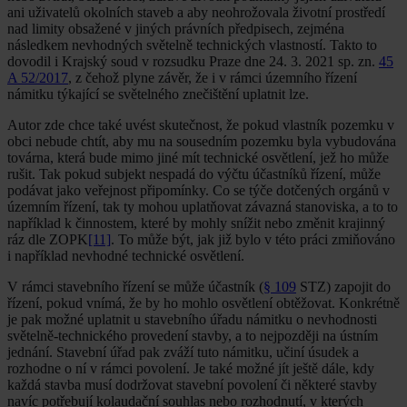
ani uživatelů okolních staveb a aby neohrožovala životní prostředí
nad limity obsažené v jiných právních předpisech, zejména
následkem nevhodných světelně technických vlastností. Takto to
dovodil i Krajský soud v rozsudku Praze dne 24. 3. 2021 sp. zn.
45
A 52/2017
, z čehož plyne závěr, že i v rámci územního řízení
námitku týkající se světelného znečištění uplatnit lze.
Autor zde chce také uvést skutečnost, že pokud vlastník pozemku v
obci nebude chtít, aby mu na sousedním pozemku byla vybudována
továrna, která bude mimo jiné mít technické osvětlení, jež ho může
rušit. Tak pokud subjekt nespadá do výčtu účastníků řízení, může
podávat jako veřejnost připomínky. Co se týče dotčených orgánů v
územním řízení, tak ty mohou uplatňovat závazná stanoviska, a to to
například k činnostem, které by mohly snížit nebo změnit krajinný
ráz dle ZOPK
[11]
. To může být, jak již bylo v této práci zmiňováno
i například nevhodné technické osvětlení.
V rámci stavebního řízení se může účastník (
§ 109
STZ) zapojit do
řízení, pokud vnímá, že by ho mohlo osvětlení obtěžovat. Konkrétně
je pak možné uplatnit u stavebního úřadu námitku o nevhodnosti
světelně-technického provedení stavby, a to nejpozději na ústním
jednání. Stavební úřad pak zváží tuto námitku, učiní úsudek a
rozhodne o ní v rámci povolení. Je také možné jít ještě dále, kdy
každá stavba musí dodržovat stavební povolení či některé stavby
navíc potřebují kolaudační souhlas nebo rozhodnutí, v kterých