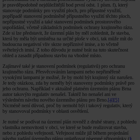
je pravděpodobně nejdůležitější bod první odst. 1 písm. f), který
stanovuje podmínky pro využití ploch, pro přípustné využití,
popřípadě stanovení podmíněně přípustného využití těchto ploch,
nepřípustné využití a také stanovení podmínek prostorového
uspořádání, včetně základních podmínek ochrany krajinného rázu.
Zde si lze představit, že územní plán by měl zohlednit, že stavba,
která by měla být umístěna na určité ploše v obci, tak může mít do
budoucna negativní vliv skrze nepříznivé imise, a to včetně
světelných imisí. Z toho důvodu je nutné brát na tuto skutečnost
ohled a zasadit případnou stavbu na vhodné místo.
Zajímavé také je stanovení podmínek (regulativů) pro ochranu
krajinného rázu. Přesvěcováním lampami nebo nepřiměřeně
vysokými lampami je možné, že by mohl být krajinný ráz narušen.
Je tedy otázkou, zda by neměly být stanoveny podmínky právě pro
jeho ochranu. Například v aktuálně platném územním plánu Brna
autor takovýto regulativ nenašel. Taktéž ho nenašel ani ve
výsledném návrhu nového územního plánu pro Brno.
[4]
[5]
Nicméně není důvod, proč by nemohl být i takový regulativ, který
by stanovoval podmínky v oblasti osvětlení.
Je nutné se podívat na územní plán rovněž z druhé strany, z pohledu
vlastníka nemovitosti v obci, ve které se bude realizovat stavba,
nebo z pohledu veřejnosti. Veřejnost může již během projednání
návrhu zadání územního plánu uplatňovat písemné připomínky (
§