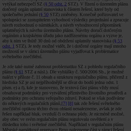
vytýkal nebezpečí SZ (
§ 50 odst. 2
STZ). V řízení o územním plánu
dotčený orgán uplatní stanoviska k částem řešení, které byly od
společného jednání (
§ 50
STZ) změněny. Konečně pořizovatel ve
spolupráci se zastupitelem vyhodnotí výsledky projednání a zpracuje
návrh rozhodnutí o námitkách, a návrh vyhodnocení připomínek
uplatněných k návrhu územního plánu. Návrhy doručí dotčeným
orgánům a krajskému úřadu jako nadřízenému orgánu a vyzve je,
aby k nim ve lhůtě 30 dnů od obdržení uplatnily stanoviska (
§ 53
odst. 1
STZ). Je tedy možné vidět, že i dotčené orgány mají mnoho
možností se v rámci územního plánu vyjadřovat k problematice
světelného znečištění.
Je zde také nutné zahrnout problematiku SZ z pohledu regulačního
plánu (
§ 61
STZ a násl.). Dle vyhlášky č. 500/2006 Sb., je možné
nalézt v příloze č. 11 obsah a strukturu regulačního plánu, přičemž z
hlediska SZ je asi nejpříhodnější se dívat do bodů jedna odst. 1
písm. e) a f), kde je stanoveno, že textová část plánu vždy musí
obsahovat podmínky pro vytváření příznivého životního prostředí a
podmínky pro ochranu veřejného zdraví. Pokud se však podíváme
do některých regulačních plánů,
[7]
[8]
tak zde řešení světelného
znečištění optikou těchto dvou oblastí nenalezneme, avšak je zde
řešen například hluk, ovzduší či ochrana půdy. Je nicméně možné,
aby obec ve svém regulačním plánu regulovala osvětlení a v
důsledku toho i světelné znečištění. Například v regulačním plánu
Městské památkové rezervace Brno nalezneme část v rámci řešení