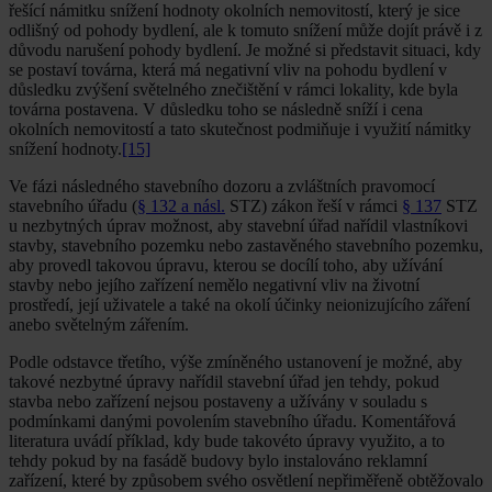
řešící námitku snížení hodnoty okolních nemovitostí, který je sice
odlišný od pohody bydlení, ale k tomuto snížení může dojít právě i z
důvodu narušení pohody bydlení. Je možné si představit situaci, kdy
se postaví továrna, která má negativní vliv na pohodu bydlení v
důsledku zvýšení světelného znečištění v rámci lokality, kde byla
továrna postavena. V důsledku toho se následně sníží i cena
okolních nemovitostí a tato skutečnost podmiňuje i využití námitky
snížení hodnoty.
[15]
Ve fázi následného stavebního dozoru a zvláštních pravomocí
stavebního úřadu (
§ 132 a násl.
STZ) zákon řeší v rámci
§ 137
STZ
u nezbytných úprav možnost, aby stavební úřad nařídil vlastníkovi
stavby, stavebního pozemku nebo zastavěného stavebního pozemku,
aby provedl takovou úpravu, kterou se docílí toho, aby užívání
stavby nebo jejího zařízení nemělo negativní vliv na životní
prostředí, její uživatele a také na okolí účinky neionizujícího záření
anebo světelným zářením.
Podle odstavce třetího, výše zmíněného ustanovení je možné, aby
takové nezbytné úpravy nařídil stavební úřad jen tehdy, pokud
stavba nebo zařízení nejsou postaveny a užívány v souladu s
podmínkami danými povolením stavebního úřadu. Komentářová
literatura uvádí příklad, kdy bude takovéto úpravy využito, a to
tehdy pokud by na fasádě budovy bylo instalováno reklamní
zařízení, které by způsobem svého osvětlení nepřiměřeně obtěžovalo