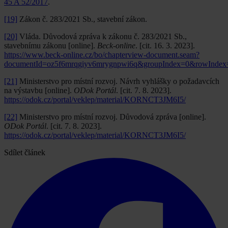
45 A 52/2017
.
[19]
Zákon č. 283/2021 Sb., stavební zákon.
[20]
Vláda. Důvodová zpráva k zákonu č. 283/2021 Sb.,
stavebnímu zákonu [online].
Beck-online
. [cit. 16. 3. 2023].
https://www.beck-online.cz/bo/chapterview-document.seam?
documentId=oz5f6mrqgiyv6mrygnpwi6q&groupIndex=0&rowIndex
[21]
Ministerstvo pro místní rozvoj. Návrh vyhlášky o požadavcích
na výstavbu [online].
ODok Portál
. [cit. 7. 8. 2023].
https://odok.cz/portal/veklep/material/KORNCT3JM6I5/
[22]
Ministerstvo pro místní rozvoj. Důvodová zpráva [online].
ODok Portál
. [cit. 7. 8. 2023].
https://odok.cz/portal/veklep/material/KORNCT3JM6I5/
Sdílet článek