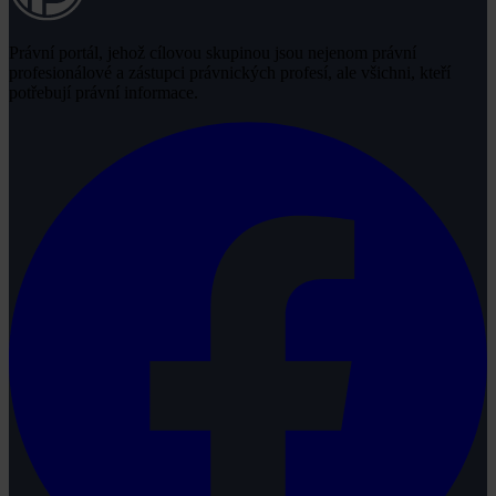
Právní portál, jehož cílovou skupinou jsou nejenom právní
profesionálové a zástupci právnických profesí, ale všichni, kteří
potřebují právní informace.