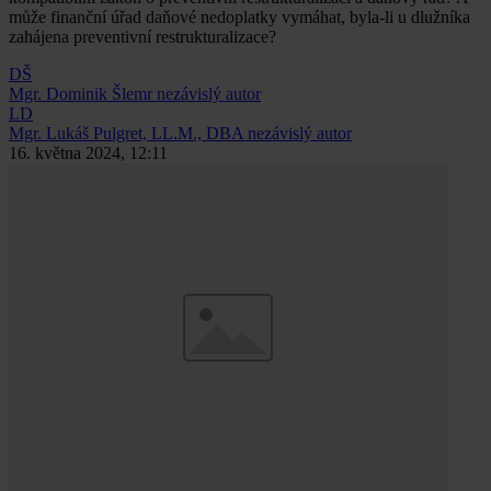
může finanční úřad daňové nedoplatky vymáhat, byla-li u dlužníka
zahájena preventivní restrukturalizace?
DŠ
Mgr. Dominik Šlemr
nezávislý autor
LD
Mgr. Lukáš Pulgret, LL.M., DBA
nezávislý autor
16. května 2024, 12:11