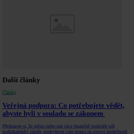
Další články
Články
Veřejná podpora: Co potřebujete vědět,
abyste byli v souladu se zákonem
Představte si, že město nebo stát chce finančně podpořit váš
podnikatelský záměr, poskytnout vám dotaci na rozvoj společnosti