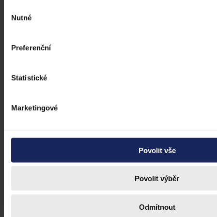
Výběr
Nutné
souhlasu
Preferenční
Statistické
Marketingové
Články
Budoucnost dokazování před soudy v
Povolit vše
době AI
Umělá inteligence změní soudní proces. Je možné dnes považovat
Povolit výběr
digitální důkazy za věrohodné? Výzvy pro justici v době AI.
Odmítnout