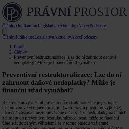
Články
•
Judikatura
•
Legislativa
•
Aktuality
•
Akce
•
Podcasty
Články
Judikatura
Legislativa
Aktuality
Akce
Podcasty
Portál
Články
Preventivní restrukturalizace: Lze do ní zahrnout daňové
nedoplatky? Může je finanční úřad vymáhat?
Preventivní restrukturalizace: Lze do ní
zahrnout daňové nedoplatky? Může je
finanční úřad vymáhat?
Relativně nový institut preventivní restrukturalizace je již hojně
diskutován ve veřejném prostoru (web Právní prostor nevyjímaje),
nicméně zůstávají nezodpovězené otázky: Lze nedoplatky na daních
zahrnout do preventivní restrukturalizace, resp. může se finanční
úřad stát dotčeným věřitelem? Je v tomto ohledu vzájemně
kompatibilní zákon o preventivní restrukturalizaci a daňový řád? A