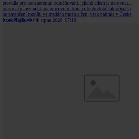
pravidla pro transparentní odměňování, jejichž cílem je narovnat
informační asymetrii na pracovním trhu a dlouhodobě tak přispět i
ke zmenšení rozdílu ve mzdách mužů a žen, však nabrala v České
republice zpoždění.
Ivona Tajšlová
•
4. srpna 2026, 07:18