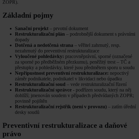
ZOPR).
Základní pojmy
Sanační projekt
– prvotní dokument
Restrukturalizační plán
– podrobnější dokument s právními
dopady
Dotčená a nedotčená strana
– věřitel zahrnutý, resp.
nezahrnutý do preventivní restrukturalizace
Vyloučené pohledávky:
pracovněprávní, sporné (označené
za sporné po předběžném přezkumu), peněžitý trest – TČ a
přestupky a pohledávky, které jsou předmětem sporu u soudu
Nepřípustnost preventivní restrukturalizace:
nepoctivý
záměr podnikatele, podnikatel v likvidaci nebo úpadku
Restrukturalizační soud
– vede restrukturalizační řízení
Restrukturalizační správce
- podřízen soudu, který na něj
dohlíží; jmenován soudem v případech předvídaných ZOPR;
povinně pojištěn
Restrukturalizační rejstřík (není v provozu)
– zatím úřední
desky soudů
Preventivní restrukturalizace a daňové
právo