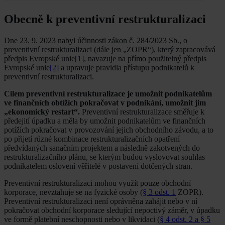
Obecně k preventivní restrukturalizaci
Dne 23. 9. 2023 nabyl účinnosti zákon č. 284/2023 Sb., o
preventivní restrukturalizaci (dále jen „ZOPR“), který zapracovává
předpis Evropské unie
[1]
, navazuje na přímo použitelný předpis
Evropské unie
[2]
a upravuje pravidla přístupu podnikatelů k
preventivní restrukturalizaci.
Cílem preventivní restrukturalizace je umožnit podnikatelům
ve finančních obtížích pokračovat v podnikání, umožnit jim
„ekonomický restart“.
Preventivní restrukturalizace směřuje k
předejití úpadku a měla by umožnit podnikatelům ve finančních
potížích pokračovat v provozování jejich obchodního závodu, a to
po přijetí různé kombinace restrukturalizačních opatření
předvídaných sanačním projektem a následně zakotvených do
restrukturalizačního plánu, se kterým budou vyslovovat souhlas
podnikatelem oslovení věřitelé v postavení dotčených stran.
Preventivní restrukturalizaci mohou využít pouze obchodní
korporace, nevztahuje se na fyzické osoby (
§ 3 odst. 1
ZOPR).
Preventivní restrukturalizaci není oprávněna zahájit nebo v ní
pokračovat obchodní korporace sledující nepoctivý záměr, v úpadku
ve formě platební neschopnosti nebo v likvidaci (
§ 4 odst. 2 a § 5