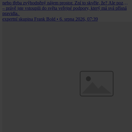
nebo třeba zvýhodněný nájem prostor. Zní to skvěle, že? Ale pozor
– právě jste vstoupili do světa veřejné podpory, který má svá přísná
pravidla.
expertní skupina Frank Bold
•
6. srpna 2026, 07:39