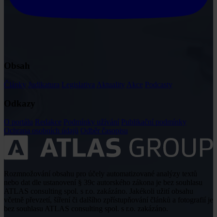
Obsah
Články
Judikatura
Legislativa
Aktuality
Akce
Podcasty
Odkazy
O portálu
Redakce
Podmínky užívání
Publikační podmínky
Ochrana osobních údajů
Odběr časopisu
Rozmnožování obsahu pro účely automatizované analýzy textů
nebo dat dle ustanovení § 39c autorského zákona je bez souhlasu
ATLAS consulting spol. s r.o. zakázáno. Jakékoli užití obsahu
včetně převzetí, šíření či dalšího zpřístupňování článků a fotografií je
bez souhlasu ATLAS consulting spol. s r.o. zakázáno.