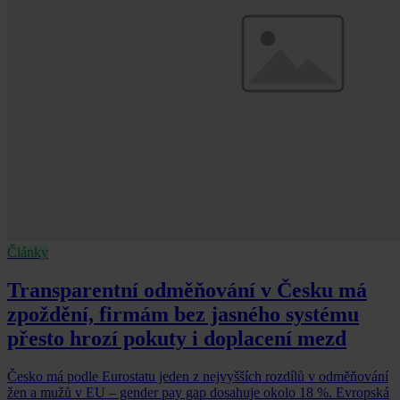
Články
Transparentní odměňování v Česku má
zpoždění, firmám bez jasného systému
přesto hrozí pokuty i doplacení mezd
Česko má podle Eurostatu jeden z nejvyšších rozdílů v odměňování
žen a mužů v EU – gender pay gap dosahuje okolo 18 %. Evropská