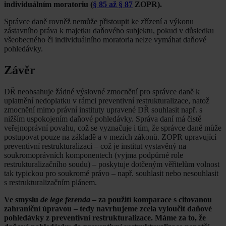
individuálním moratoriu (
§ 85 až § 87
ZOPR).
Správce daně rovněž nemůže přistoupit ke zřízení a výkonu
zástavního práva k majetku daňového subjektu, pokud v důsledku
všeobecného či individuálního moratoria nelze vymáhat daňové
pohledávky.
Závěr
DŘ neobsahuje žádné výslovné zmocnění pro správce daně k
uplatnění nedoplatku v rámci preventivní restrukturalizace, natož
zmocnění mimo právní instituty upravené DŘ souhlasit např. s
nižším uspokojením daňové pohledávky. Správa daní má čistě
veřejnoprávní povahu, což se vyznačuje i tím, že správce daně může
postupovat pouze na základě a v mezích zákonů. ZOPR upravující
preventivní restrukturalizaci – což je institut vystavěný na
soukromoprávních komponentech (vyjma podpůrné role
restrukturalizačního soudu) – poskytuje dotčeným věřitelům volnost
tak typickou pro soukromé právo – např. souhlasit nebo nesouhlasit
s restrukturalizačním plánem.
Ve smyslu
de lege ferenda
– za použití komparace s citovanou
zahraniční úpravou – tedy navrhujeme zcela vyloučit daňové
pohledávky z preventivní restrukturalizace. Máme za to, že