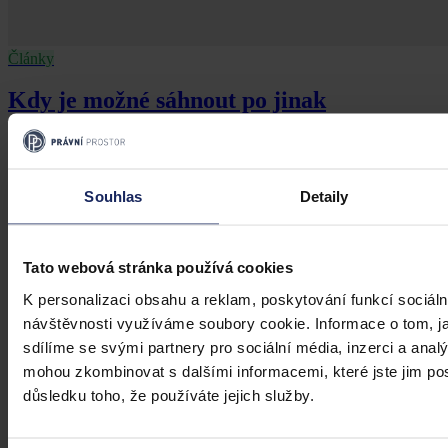
Články
Kdy je možné sáhnout po jinak
urážlivých označeních?
Tento článek shrnuje nedávný rozsudek Evropského soudu pro
lidská práva (ESLP) v kauze Mortensen proti Dánsku, který může
Souhlas
Detaily
sehrát roli v dalším řešení obdobných případů na ochranu osobnosti,
zejména pokud se jedná o působení na sociálních sítích,
předchozího jednání poškozeného a reálných základů pro hodnotící
úsudek.
Kolektiv autorů
•
3. srpna 2026, 07:37
Tato webová stránka používá cookies
K personalizaci obsahu a reklam, poskytování funkcí sociáln
návštěvnosti využíváme soubory cookie. Informace o tom, j
sdílíme se svými partnery pro sociální média, inzerci a analý
mohou zkombinovat s dalšími informacemi, které jste jim posk
důsledku toho, že používáte jejich služby.