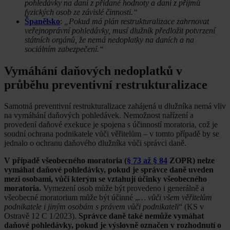
pohledávky na dani z přidané hodnoty a dani z příjmů
fyzických osob ze závislé činnosti.“
Španělsko
:
„Pokud má plán restrukturalizace zahrnovat
veřejnoprávní pohledávky, musí dlužník předložit potvrzení
státních orgánů, že nemá nedoplatky na daních a na
sociálním zabezpečení.“
Vymáhání daňových nedoplatků v
průběhu preventivní restrukturalizace
Samotná preventivní restrukturalizace zahájená u dlužníka nemá vliv
na vymáhání daňových pohledávek. Nemožnost nařízení a
provedení daňové exekuce je spojena s účinností moratoria, což je
soudní ochrana podnikatele vůči věřitelům – v tomto případě by se
jednalo o ochranu daňového dlužníka vůči správci daně.
V případě všeobecného moratoria (
§ 73 až § 84
ZOPR) nelze
vymáhat daňové pohledávky, pokud je správce daně uveden
mezi osobami, vůči kterým se vztahují účinky všeobecného
moratoria.
Vymezení osob může být provedeno i generálně a
všeobecné moratorium může být účinné „
… vůči všem věřitelům
podnikatele i jiným osobám s právem vůči podnikateli
“ (KS v
Ostravě 12 C 1/2023).
Správce daně také nemůže vymáhat
daňové pohledávky, pokud je výslovně označen v rozhodnutí o