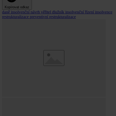
Kopírovat odkaz
daně
insolvenční návrh
věřitel
dlužník
insolvenční řízení
insolvence
restrukturalizace
preventivní restrukturalizace