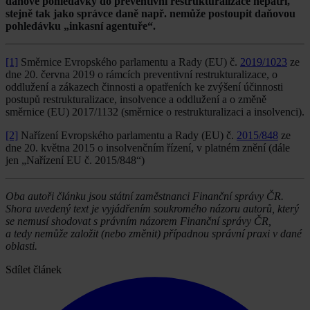
daňové pohledávky do preventivní restrukturalizace nepatří,
stejně tak jako správce daně např. nemůže postoupit daňovou
pohledávku „inkasní agentuře“.
[1]
Směrnice Evropského parlamentu a Rady (EU) č.
2019/1023
ze
dne 20. června 2019 o rámcích preventivní restrukturalizace, o
oddlužení a zákazech činnosti a opatřeních ke zvýšení účinnosti
postupů restrukturalizace, insolvence a oddlužení a o změně
směrnice (EU) 2017/1132 (směrnice o restrukturalizaci a insolvenci).
[2]
Nařízení Evropského parlamentu a Rady (EU) č.
2015/848
ze
dne 20. května 2015 o insolvenčním řízení, v platném znění (dále
jen „Nařízení EU č. 2015/848“)
Oba autoři článku jsou státní zaměstnanci Finanční správy ČR.
Shora uvedený text je vyjádřením soukromého názoru autorů, který
se nemusí shodovat s právním názorem Finanční správy ČR,
a tedy nemůže založit (nebo změnit) případnou správní praxi v dané
oblasti.
Sdílet článek