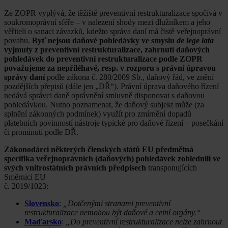
Ze ZOPR vyplývá, že těžiště preventivní restrukturalizace spočívá v
soukromoprávní sféře – v nalezení shody mezi dlužníkem a jeho
věřiteli o sanaci závazků, kdežto správa daní má čistě veřejnoprávní
povahu.
Byť nejsou daňové pohledávky ve smyslu
de lege lata
vyjmuty z preventivní restrukturalizace, zahrnutí daňových
pohledávek do preventivní restrukturalizace podle ZOPR
považujeme za nepřiléhavé, resp. v rozporu s právní úpravou
správy daní
podle zákona č. 280/2009 Sb., daňový řád, ve znění
pozdějších přepisů (dále jen „DŘ“). Právní úprava daňového řízení
nedává správci daně oprávnění smluvně disponovat s daňovou
pohledávkou. Nutno poznamenat, že daňový subjekt může (za
splnění zákonných podmínek) využít pro zmírnění dopadů
platebních povinností nástroje typické pro daňové řízení – posečkání
či prominutí podle DŘ.
Zákonodárci některých členských států EU předmětná
specifika veřejnoprávních (daňových) pohledávek zohlednili ve
svých vnitrostátních právních předpisech
transponujících
Směrnici EU
č. 2019/1023:
Slovensko
:
„Dotčenými stranami preventivní
restrukturalizace nemohou být daňové a celní orgány.“
Maďarsko
:
„Do preventivní restrukturalizace nelze zahrnout