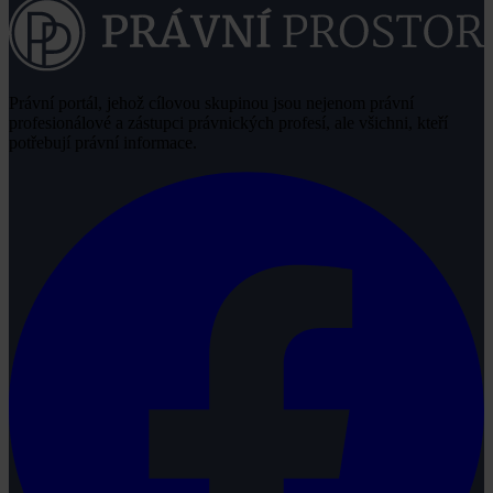
Právní portál, jehož cílovou skupinou jsou nejenom právní
profesionálové a zástupci právnických profesí, ale všichni, kteří
potřebují právní informace.