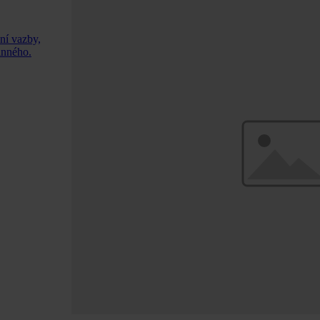
ení vazby,
inného.