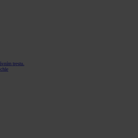
ávním trestu.
ychle