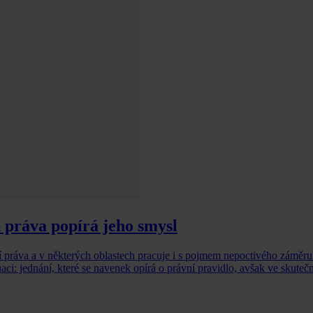
 práva popírá jeho smysl
í práva a v některých oblastech pracuje i s pojmem nepoctivého záměru
aci: jednání, které se navenek opírá o právní pravidlo, avšak ve skutečno