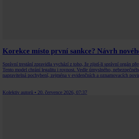
Korekce místo první sankce? Návrh nového 
Správní trestání zpravidla vychází z toho, že zjistí-li správní orgán 
Tento model chrání legalitu i rovnost. Vedle úmyslného, nebezpečnéh
napravitelná pochybení, zejména v evidenčních a oznamovacích povi
Kolektiv autorů
•
20. července 2026, 07:37