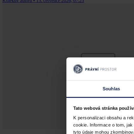
Kolektiv autorů
•
15. července 2026, 07:23
Souhlas
Tato webová stránka použív
K personalizaci obsahu a re
cookie. Informace o tom, jak
tyto údaje mohou zkombinovat