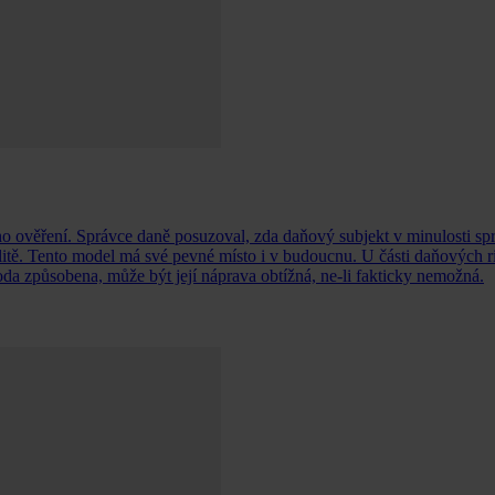
o ověření. Správce daně posuzoval, zda daňový subjekt v minulosti spr
alitě. Tento model má své pevné místo i v budoucnu. U části daňových r
koda způsobena, může být její náprava obtížná, ne-li fakticky nemožná.