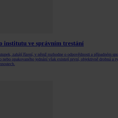
institutu ve správním trestání
přestupek, zahájí řízení, v němž rozhodne o odpovědnosti a případném spr
o nebo opakovaného jednání však existují první, objektivně drobná a r
nnostech.