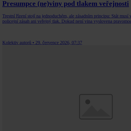
Presumpce (ne)viny pod tlakem veřejnosti
Trestní řízení stojí na jednoduchém, ale zásadním principu: Stát musí
policejní zásah ani veřejný tlak. Dokud není vina vyslovena pravomo
Kolektiv autorů
•
29. července 2026, 07:37