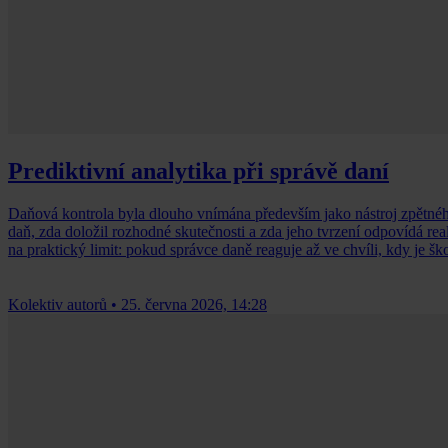
Prediktivní analytika při správě daní
Daňová kontrola byla dlouho vnímána především jako nástroj zpětnéh
daň, zda doložil rozhodné skutečnosti a zda jeho tvrzení odpovídá re
na praktický limit: pokud správce daně reaguje až ve chvíli, kdy je š
Kolektiv autorů
•
25. června 2026, 14:28