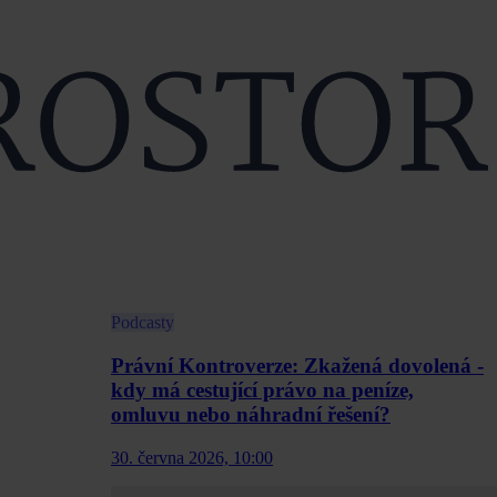
Podcasty
Právní Kontroverze: Zkažená dovolená -
kdy má cestující právo na peníze,
omluvu nebo náhradní řešení?
30. června 2026, 10:00