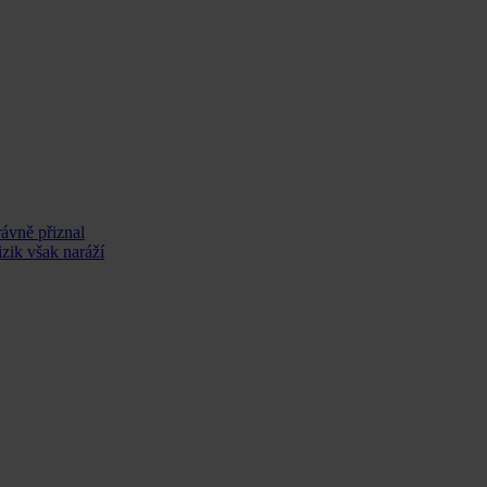
ávně přiznal
izik však naráží