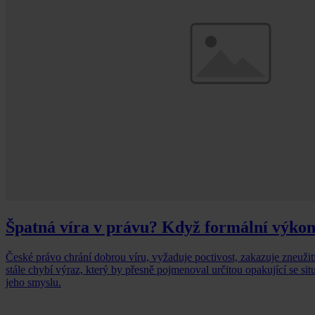
Špatná víra v právu? Když formální výkon
České právo chrání dobrou víru, vyžaduje poctivost, zakazuje zneužit
stále chybí výraz, který by přesně pojmenoval určitou opakující se situ
jeho smyslu.