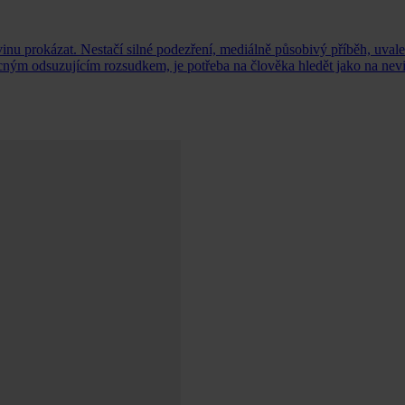
 vinu prokázat. Nestačí silné podezření, mediálně působivý příběh, uval
cným odsuzujícím rozsudkem, je potřeba na člověka hledět jako na nev