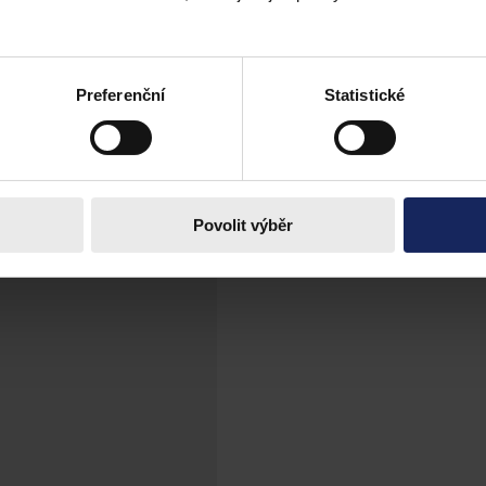
imity simulace identity po smrti
tovací aplikace. Není to starý e-mail ani automatická vzpomínka ze sociá
Preferenční
Statistické
Povolit výběr