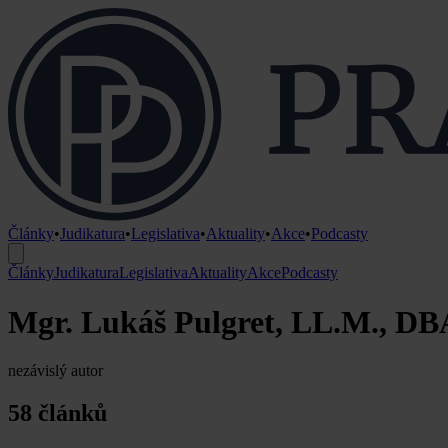
Články
•
Judikatura
•
Legislativa
•
Aktuality
•
Akce
•
Podcasty
Články
Judikatura
Legislativa
Aktuality
Akce
Podcasty
Mgr. Lukáš Pulgret, LL.M., DB
nezávislý autor
58 článků