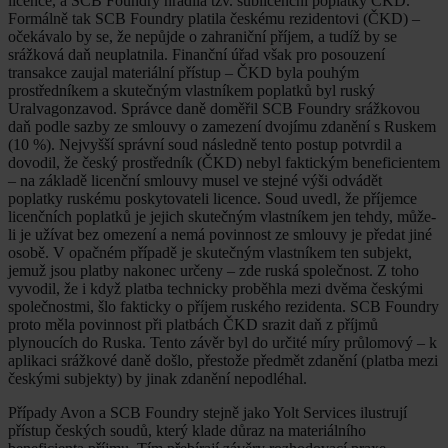
licence, a SCB Foundry hradila tzv. sublicenční poplatky ČKD.
Formálně tak SCB Foundry platila českému rezidentovi (ČKD) –
očekávalo by se, že nepůjde o zahraniční příjem, a tudíž by se
srážková daň neuplatnila. Finanční úřad však pro posouzení
transakce zaujal materiální přístup – ČKD byla pouhým
prostředníkem a skutečným vlastníkem poplatků byl ruský
Uralvagonzavod. Správce daně doměřil SCB Foundry srážkovou
daň podle sazby ze smlouvy o zamezení dvojímu zdanění s Ruskem
(10 %). Nejvyšší správní soud následně tento postup potvrdil a
dovodil, že český prostředník (ČKD) nebyl faktickým beneficientem
– na základě licenční smlouvy musel ve stejné výši odvádět
poplatky ruskému poskytovateli licence. Soud uvedl, že příjemce
licenčních poplatků je jejich skutečným vlastníkem jen tehdy, může-
li je užívat bez omezení a nemá povinnost ze smlouvy je předat jiné
osobě. V opačném případě je skutečným vlastníkem ten subjekt,
jemuž jsou platby nakonec určeny – zde ruská společnost. Z toho
vyvodil, že i když platba technicky proběhla mezi dvěma českými
společnostmi, šlo fakticky o příjem ruského rezidenta. SCB Foundry
proto měla povinnost při platbách ČKD srazit daň z příjmů
plynoucích do Ruska. Tento závěr byl do určité míry průlomový – k
aplikaci srážkové daně došlo, přestože předmět zdanění (platba mezi
českými subjekty) by jinak zdanění nepodléhal.
Případy Avon a SCB Foundry stejně jako Yolt Services ilustrují
přístup českých soudů, který klade důraz na materiálního