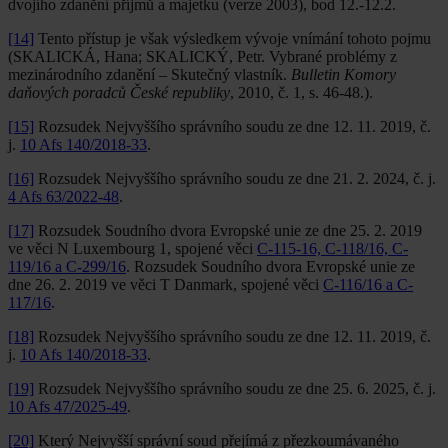
dvojího zdanění příjmů a majetku (verze 2003), bod 12.-12.2.
[14]
Tento přístup je však výsledkem vývoje vnímání tohoto pojmu
(SKALICKÁ, Hana; SKALICKÝ, Petr. Vybrané problémy z
mezinárodního zdanění – Skutečný vlastník.
Bulletin Komory
daňových poradců České republiky
, 2010, č. 1, s. 46-48.).
[15]
Rozsudek Nejvyššího správního soudu ze dne 12. 11. 2019, č.
j.
10 Afs 140/2018‑33
.
[16]
Rozsudek Nejvyššího správního soudu ze dne 21. 2. 2024, č. j.
4 Afs 63/2022-48
.
[17]
Rozsudek Soudního dvora Evropské unie ze dne 25. 2. 2019
ve věci N Luxembourg 1, spojené věci
C-115-16, C-118/16, C-
119/16 a C-299/16
. Rozsudek Soudního dvora Evropské unie ze
dne 26. 2. 2019 ve věci T Danmark, spojené věci
C-116/16 a C-
117/16
.
[18]
Rozsudek Nejvyššího správního soudu ze dne 12. 11. 2019, č.
j.
10 Afs 140/2018‑33
.
[19]
Rozsudek Nejvyššího správního soudu ze dne 25. 6. 2025, č. j.
10 Afs 47/2025-49
.
[20]
Který Nejvyšší správní soud přejímá z přezkoumávaného