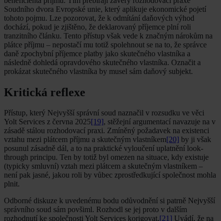
beneficienta příjmu. Tím přebírají závěry rozhodovací praxe
Soudního dvora Evropské unie, který aplikuje ekonomické pojetí
tohoto pojmu. Lze pozorovat, že k odmítání daňových výhod
dochází, pokud je zjištěno, že deklarovaný příjemce plní roli
tranzitního článku. Tento přístup však vede k značným nárokům na
plátce příjmu – nepostačí mu totiž spolehnout se na to, že správce
daně zpochybní příjemce platby jako skutečného vlastníka a
následně dohledá opravdového skutečného vlastníka. Označit a
prokázat skutečného vlastníka by musel sám daňový subjekt.
Kritická reflexe
Přístup, který Nejvyšší správní soud naznačil v rozsudku ve věci
Yolt Services z června 2025
[19]
, stěžejní argumentací navazuje na v
zásadě stálou rozhodovací praxi. Zmíněný požadavek na existenci
vztahu mezi plátcem příjmu a skutečným vlastníkem
[20]
by ji však
posunul zásadně dál, a to na praktické vyloučení uplatnění look-
through principu. Ten by totiž byl omezen na situace, kdy existuje
(typicky smluvní) vztah mezi plátcem a skutečným vlastníkem –
není pak jasné, jakou roli by vůbec zprostředkující společnost mohla
plnit.
Odborné diskuze k uvedenému bodu odůvodnění si patrně Nejvyšší
správního soud sám povšiml. Rozhodl se jej proto v dalším
rozhodnutí ke společnosti Yolt Services korigovat.
[21]
Uvádí, že na