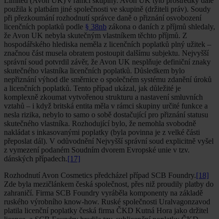
Limited (Avon UK) v rámci skupiny. Avon UK tyto prostředky dále
použila k platbám jiné společnosti ve skupině (držiteli práv). Soudy
při přezkoumání rozhodnutí správce daně o přiznání osvobození
licenčních poplatků podle
§ 38nb
zákona o daních z příjmů shledaly,
že Avon UK nebyla skutečným vlastníkem těchto příjmů. Z
hospodářského hlediska neměla z licenčních poplatků plný užitek –
značnou část musela obratem postoupit dalšímu subjektu. Nejvyšší
správní soud potvrdil závěr, že Avon UK nesplňuje definiční znaky
skutečného vlastníka licenčních poplatků. Důsledkem bylo
nepřiznání výhod dle směrnice o společném systému zdanění úroků
a licenčních poplatků. Tento případ ukázal, jak důležité je
komplexně zkoumat vytvořenou strukturu a nastavení smluvních
vztahů – i když britská entita měla v rámci skupiny určité funkce a
nesla rizika, nebylo to samo o sobě dostačující pro přiznání statusu
skutečného vlastníka. Rozhodující bylo, že nemohla svobodně
nakládat s inkasovanými poplatky (byla povinna je z velké části
přeposlat dál). V odůvodnění Nejvyšší správní soud explicitně vyšel
z vymezení podaném Soudním dvorem Evropské unie v tzv.
dánských případech.
[17]
Rozhodnutí Avon Cosmetics předcházel případ SCB Foundry.
[18]
Zde byla mezičlánkem česká společnost, přes niž proudily platby do
zahraničí. Firma SCB Foundry vyráběla komponenty na základě
ruského výrobního know-how. Ruské společnosti Uralvagonzavod
platila licenční poplatky česká firma ČKD Kutná Hora jako držitel