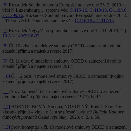
[6]
Rozsudek Soudního dvora Evropské unie ze dne 25. 2. 2019 ve
věci N Luxembourg 1, spojené věci
C-115-16, C-118/16, C-119/16
a C-299/16
. Rozsudek Soudního dvora Evropské unie ze dne 26. 2.
2019 ve věci T Danmark, spojené věci
C-116/16 a C-117/16
.
[7]
Rozsudek Nejvyššího správního soudu ze dne 12. 11. 2019, č. j.
10 Afs 140/2018‑33
.
[8]
Čl. 10 odst. 2 modelové smlouvy OECD o zamezení dvojího
zdanění příjmů a majetku (verze 2017).
[9]
Čl. 11 odst. 6 modelové smlouvy OECD o zamezení dvojího
zdanění příjmů a majetku (verze 2017).
[10]
Čl. 12 odst. 4 modelové smlouvy OECD o zamezení dvojího
zdanění příjmů a majetku (verze 2017).
[11]
Srov. komentář čl. 1 modelové smlouvy OECD o zamezení
dvojího zdanění příjmů a majetku (verze 1977), bod 7.
[12]
HORNOCHOVÁ, Simona; NOVOTNÝ, Radek. Skutečný
vlastník příjmů – víme, o čem se přesně bavíme?
Bulletin Komory
daňových poradců České republiky
, 2020, č. 2, s. 59.
[13]
Srov. komentář k čl. 10 modelové smlouvy OECD o zamezení