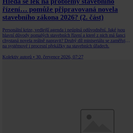
Hledá se lék na problémy stavebního
řízení… pomůže připravovaná novela
stavebního zákona 2026? (2. část)
Personální krize, vedlejší agenda i neúplná odůvodnění. Jaké jsou
hlavní důvody pomalých stavebních řízení a které z nich má šanci
chystaná novela reálně napravit? Druhý díl miniseriálu se zaměřuje
na systémové i procesní překážky na stavebních úřadech.
Kolektiv autorů
•
30. července 2026, 07:27