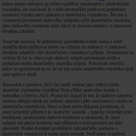
jednu stranu setrvává na svém vyjádření obsaženém v předchozím
rozsudku, ale současně že s ním nezamýšlel judikovat podmínku
existence vztahu mezi plátcem a skutečným vlastníkem. Šlo mu o
vymezení povinnosti daňového subjektu určit skutečného vlastníka
jako daňového rezidenta státu, který je stranou smlouvy o zamezení
dvojímu zdanění.
Soud tak uznává, že přítomnost zprostředkovatele sama o sobě
nemůže diskvalifikovat nárok na výhody ze smlouvy o zamezení
dvojímu zdanění vůči skutečnému vlastníkovi příjmu. Neznamená to
ovšem, že by to zbavovalo daňový subjekt povinnosti tvrdit a
prokázat osobu skutečného vlastníka příjmu. Pokud tak neučiní,
nelze se spolehnout na to, že za něj osobu skutečného vlastníka zjistí
sám správce daně.
Rozsudek z prosince 2025 lze tudíž vnímat jako reflexi výtek
skutečně chybnému vyjádření Nejvyššího správního soudu v
rozsudku z června 2025. Praktický dopad je ten, že daňové subjekty
mohou obhájit nárok na snížené zdanění i přes neexistenci vztahu se
skutečným vlastníkem. Musí ovšem unést důkazní povinnost, že
onen konečný příjemce je skutečný vlastník – typicky tvrzením jeho
totožnosti, prokázáním daňové rezidence a okolností, že daný
subjekt má plnou kontrolu nad příjmem a není povinen jej dále
převádět. Pouhé formální prohlášení zahraničního partnera o
skutečném vlastnictví k tomu stačit nebude. Nešťastné vyjádření