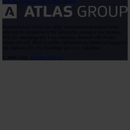
Ochrana osobních údajů
Odběr časopisu
Rozmnožování obsahu pro účely automatizované analýzy textů
nebo dat dle ustanovení § 39c autorského zákona je bez souhlasu
ATLAS consulting spol. s r.o. zakázáno. Jakékoli užití obsahu
včetně převzetí, šíření či dalšího zpřístupňování článků a fotografií je
bez souhlasu ATLAS consulting spol. s r.o. zakázáno.
© 1999–2026,
ATLAS GROUP