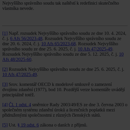
Nejvyššího správního soudu tak naštěstí k redefinici skutečného
vlastníka nevede.
[1]
Např. rozsudek Nejvyššího správního soudu ze dne 10. 4. 2024,
č. j.
6 Afs 56/2023-48
. Rozsudek Nejvyššího správního soudu ze
dne 20. 6. 2024, č. j.
10 Afs 65/2023-68
. Rozsudek Nejvyššího
správního soudu ze dne 25. 6. 2025, č. j.
10 Afs 47/2025-49
.
Rozsudek Nejvyššího správního soudu ze dne 5. 12. 2025, č. j.
10
Afs 48/2025-60
.
[2]
Rozsudek Nejvyššího správního soudu ze dne 25. 6. 2025, č. j.
10 Afs 47/2025-49
.
[3]
Srov. komentář OECD k modelové smlouvě o zamezení
dvojímu zdanění (1977), bod 10. Pozdější verze komentáře uvádějí
principiálně totéž.
[4]
Čl. 1 odst. 4
směrnice Rady 2003/49/ES ze dne 3. června 2003 o
společném systému zdanění úroků a licenčních poplatků mezi
přidruženými společnostmi z různých členských států.
[5]
Ust.
§ 19 odst. 6
zákona o daních z příjmů.