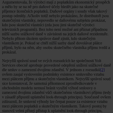
Argumentovala, že výrobci mají z poplatkům ekonomický prospěch
a mělo by se na ně pro daňové účely hledět jako na skutečné
příjemce licenčních poplatků. Daňové orgány i soudy však takový
postup odmítly. Ačkoliv totiž nebylo prokázáno, že distributoři jsou
skutečnými vlastníky, nepovedlo se daňovému subjektu prokázat,
kdo jsou skuteční vlastníci (zda jsou jimi skutečně výrobci
televizních programů). Bez toho není možné ani přiznat případnou
nižší sazbu srážkové daně v závislosti na jejich daňové rezidentuře.
Nebylo přitom úkolem správce daně zjistit, kdo skutečným
vlastníkem je. Pokud se chtěl nižší sazby daně dovolávat plátce
příjmů, bylo na něm, aby osobu skutečného vlastníka příjmu tvrdil a
prokázal.
Nejvyšší správní soud ve svých rozsudcích ke společnosti Yolt
Services obecně aprobuje provedené odepření snížení srážkové daně
dle smluv o zamezení dvojímu zdanění. V jednom z rozsudků
[2]
ovšem zaujal vyslovením podmínky existence smluvního vztahu
mezi plátcem příjmu a skutečným vlastníkem. Nejvyšší správní soud
sice konstatoval, že samotná přítomnost zprostředkovatele v
obchodním modelu nemusí bránit využití výhod smlouvy o
zamezení dvojímu zdanění vůči skutečnému vlastníkovi příjmu (tedy
v zásadě připustil uplatnění look-through principu). Současně ovšem
zdůraznil, že smluvní výhody lze čerpat pouze za existence vztahu
mezi plátcem poplatků a skutečným vlastníkem. Takový postoj by
stanovil velmi přísný přístup k uplatnění look-through principu,