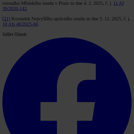
rozsudku Městského soudu v Praze ze dne 4. 2. 2025, č. j.
11 Af
39/2020-142
.
[21]
Rozsudek Nejvyššího správního soudu ze dne 5. 12. 2025, č. j.
10 Afs 48/2025-60
.
Sdílet článek