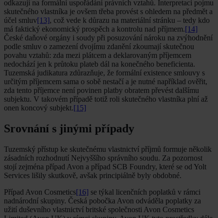
odkazují na formální uspořádání právních vztahů. Interpretaci pojmu
skutečného vlastníka je ovšem třeba provést s ohledem na předmět a
účel smluv
[13]
, což vede k důrazu na materiální stránku – tedy kdo
má faktický ekonomický prospěch a kontrolu nad příjmem.
[14]
České daňové orgány i soudy při posuzování nároku na zvýhodnění
podle smluv o zamezení dvojímu zdanění zkoumají skutečnou
povahu vztahů: zda mezi plátcem a deklarovaným příjemcem
nedochází jen k průtoku plateb dál na konečného beneficienta.
Tuzemská judikatura zdůrazňuje, že formální existence smlouvy s
určitým příjemcem sama o sobě nestačí a je nutné například ověřit,
zda tento příjemce není povinen platby obratem převést dalšímu
subjektu. V takovém případě totiž roli skutečného vlastníka plní až
onen koncový subjekt.
[15]
Srovnání s jinými případy
Tuzemský přístup ke skutečnému vlastnictví příjmů formuje několik
zásadních rozhodnutí Nejvyššího správního soudu. Za pozornost
stojí zejména případ Avon a případ SCB Foundry, které se od Yolt
Services lišily skutkově, avšak principiálně byly obdobné.
Případ Avon Cosmetics
[16]
se týkal licenčních poplatků v rámci
nadnárodní skupiny. Česká pobočka Avon odváděla poplatky za
užití duševního vlastnictví britské společnosti Avon Cosmetics