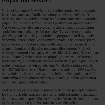
Případ Yolt Services
V rámci judikatury Nejvyššího správního soudu lze v posledních
letech zaznamenat několik rozhodnutí ve věci společnosti Yolt
Services, která se dotýkají vymezení pojmu skutečného vlastníka
příjmů.
[1]
Společnost Yolt Services poskytovala spotřebitelům v
České republice televizní programy. Zahraničním distribučním
společnostem platila licenční poplatky. Ty však tyto poplatky
předávaly dále skutečným výrobcům programů, kteří byli opět
daňovými nerezidenty. Yolt Services uplatnila na odchozí platby
sníženou sazbu srážkové daně podle smluv o zamezení dvojího
zdanění, konkrétně dle státu rezidence distributorů. V rámci
daňových kontrol však správce daně shledal, že tito příjemci plateb
nejsou faktickými beneficienty příjmů (pouze tzv. „průtokové
společnosti“), a odmítl přiznat nižší sazbu daně podle příslušných
smluv o zamezení dvojímu zdanění. V několika případech tak
doměřil Yolt Services srážkovou daň ve standardní 15% sazbě s
odůvodněním, že smluvní sazbu by bylo možné použít jen vůči
skutečným vlastníkům licenčních poplatků (tj. oněm výrobcům),
nikoli vůči zprostředkovatelům.
Yolt Services při své obraně prosazovala mimo jiné uplatnění tzv.
look-through přístupu, tedy aby se při aplikaci smluv o zamezení
dvojímu zdanění „pohlédlo skrz“ distribuční mezičlánek přímo na
výrobce programů jakožto skutečné vlastníky příjmů.