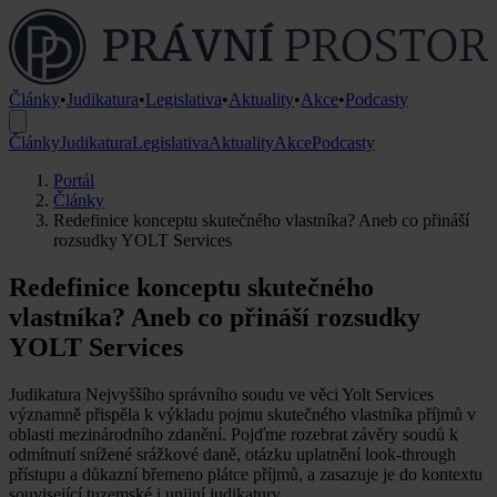
Články
•
Judikatura
•
Legislativa
•
Aktuality
•
Akce
•
Podcasty
Články
Judikatura
Legislativa
Aktuality
Akce
Podcasty
Portál
Články
Redefinice konceptu skutečného vlastníka? Aneb co přináší
rozsudky YOLT Services
Redefinice konceptu skutečného
vlastníka? Aneb co přináší rozsudky
YOLT Services
Judikatura Nejvyššího správního soudu ve věci Yolt Services
významně přispěla k výkladu pojmu skutečného vlastníka příjmů v
oblasti mezinárodního zdanění. Pojďme rozebrat závěry soudů k
odmítnutí snížené srážkové daně, otázku uplatnění look-through
přístupu a důkazní břemeno plátce příjmů, a zasazuje je do kontextu
související tuzemské i unijní judikatury.