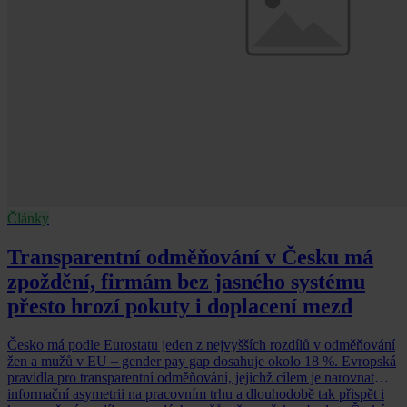
Články
Transparentní odměňování v Česku má
zpoždění, firmám bez jasného systému
přesto hrozí pokuty i doplacení mezd
Česko má podle Eurostatu jeden z nejvyšších rozdílů v odměňování
žen a mužů v EU – gender pay gap dosahuje okolo 18 %. Evropská
pravidla pro transparentní odměňování, jejichž cílem je narovnat
informační asymetrii na pracovním trhu a dlouhodobě tak přispět i