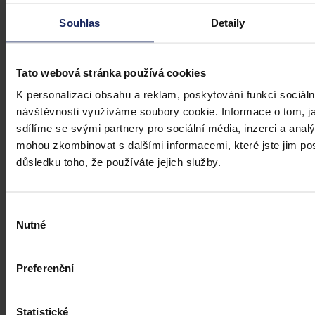
Články
Souhlas
Detaily
Kdy je možné sáhnout po jinak
urážlivých označeních?
Tato webová stránka používá cookies
Tento článek shrnuje nedávný rozsudek Evropského soudu pro
K personalizaci obsahu a reklam, poskytování funkcí sociáln
lidská práva (ESLP) v kauze Mortensen proti Dánsku, který může
návštěvnosti využíváme soubory cookie. Informace o tom, j
sehrát roli v dalším řešení obdobných případů na ochranu osobnosti,
sdílíme se svými partnery pro sociální média, inzerci a analý
zejména pokud se jedná o působení na sociálních sítích,
předchozího jednání poškozeného a reálných základů pro hodnotící
mohou zkombinovat s dalšími informacemi, které jste jim posk
úsudek.
Kolektiv autorů
•
3. srpna 2026, 07:37
důsledku toho, že používáte jejich služby.
Výběr
Nutné
souhlasu
Preferenční
Statistické