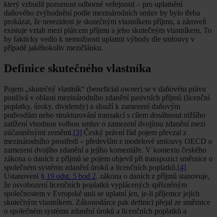
který vzbudil pozornost odborné veřejnosti – pro uplatnění
daňového zvýhodnění podle mezinárodních smluv by bylo třeba
prokázat, že nerezident je skutečným vlastníkem příjmu, a zároveň
existuje vztah mezi plátcem příjmu a jeho skutečným vlastníkem. To
by fakticky vedlo k nemožnosti uplatnit výhody dle smlouvy v
případě jakéhokoliv mezičlánku.
Definice skutečného vlastníka
Pojem „skutečný vlastník“ (beneficial owner) se v daňovém právu
používá v oblasti mezinárodního zdanění pasivních příjmů (licenční
poplatky, úroky, dividendy) a slouží k zamezení daňovým
podvodům nebo strukturování transakcí s cílem dosáhnout nižšího
zatížení vhodnou volbou smluv o zamezení dvojímu zdanění mezi
zúčastněnými zeměmi.
[3]
Český právní řád pojem převzal z
mezinárodního prostředí – především z modelové smlouvy OECD o
zamezení dvojího zdanění a jejího komentáře. V kontextu českého
zákona o daních z příjmů se pojem objevil při transpozici směrnice o
společném systému zdanění úroků a licenčních poplatků.
[4]
Ustanovení
§ 19 odst. 5 bod 2
. zákona o daních z příjmů stanovuje,
že osvobození licenčních poplatků vyplácených spřízněným
společnostem v Evropské unii se uplatní jen, je-li příjemce jejich
skutečným vlastníkem. Zákonodárce pak definici přejal ze směrnice
o společném systému zdanění úroků a licenčních poplatků a