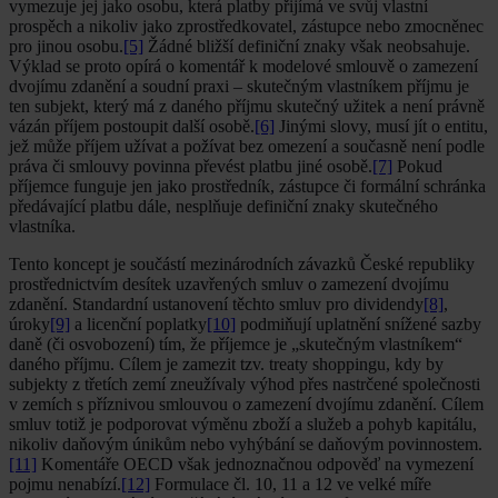
vymezuje jej jako osobu, která platby přijímá ve svůj vlastní
prospěch a nikoliv jako zprostředkovatel, zástupce nebo zmocněnec
pro jinou osobu.
[5]
Žádné bližší definiční znaky však neobsahuje.
Výklad se proto opírá o komentář k modelové smlouvě o zamezení
dvojímu zdanění a soudní praxi – skutečným vlastníkem příjmu je
ten subjekt, který má z daného příjmu skutečný užitek a není právně
vázán příjem postoupit další osobě.
[6]
Jinými slovy, musí jít o entitu,
jež může příjem užívat a požívat bez omezení a současně není podle
práva či smlouvy povinna převést platbu jiné osobě.
[7]
Pokud
příjemce funguje jen jako prostředník, zástupce či formální schránka
předávající platbu dále, nesplňuje definiční znaky skutečného
vlastníka.
Tento koncept je součástí mezinárodních závazků České republiky
prostřednictvím desítek uzavřených smluv o zamezení dvojímu
zdanění. Standardní ustanovení těchto smluv pro dividendy
[8]
,
úroky
[9]
a licenční poplatky
[10]
podmiňují uplatnění snížené sazby
daně (či osvobození) tím, že příjemce je „skutečným vlastníkem“
daného příjmu. Cílem je zamezit tzv. treaty shoppingu, kdy by
subjekty z třetích zemí zneužívaly výhod přes nastrčené společnosti
v zemích s příznivou smlouvou o zamezení dvojímu zdanění. Cílem
smluv totiž je podporovat výměnu zboží a služeb a pohyb kapitálu,
nikoliv daňovým únikům nebo vyhýbání se daňovým povinnostem.
[11]
Komentáře OECD však jednoznačnou odpověď na vymezení
pojmu nenabízí.
[12]
Formulace čl. 10, 11 a 12 ve velké míře