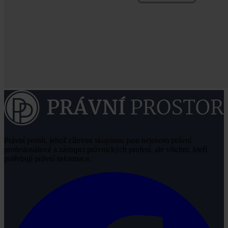
Právní portál, jehož cílovou skupinou jsou nejenom právní
profesionálové a zástupci právnických profesí, ale všichni, kteří
potřebují právní informace.