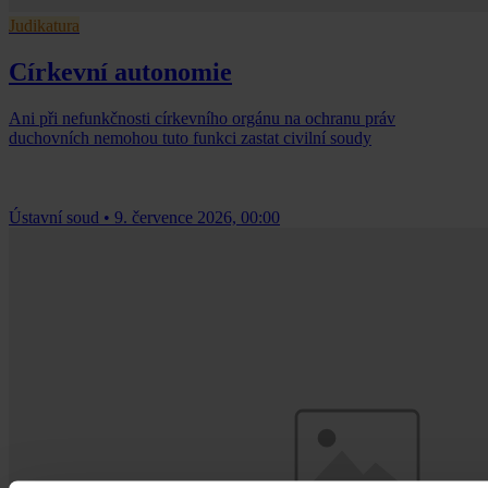
Judikatura
Církevní autonomie
Ani při nefunkčnosti církevního orgánu na ochranu práv
duchovních nemohou tuto funkci zastat civilní soudy
Ústavní soud
•
9. července 2026, 00:00