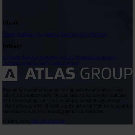
Obsah
Články
Judikatura
Legislativa
Aktuality
Akce
Podcasty
Odkazy
O portálu
Redakce
Podmínky užívání
Publikační podmínky
Ochrana osobních údajů
Odběr časopisu
Rozmnožování obsahu pro účely automatizované analýzy textů
nebo dat dle ustanovení § 39c autorského zákona je bez souhlasu
ATLAS consulting spol. s r.o. zakázáno. Jakékoli užití obsahu
včetně převzetí, šíření či dalšího zpřístupňování článků a fotografií je
bez souhlasu ATLAS consulting spol. s r.o. zakázáno.
© 1999–2026,
ATLAS GROUP