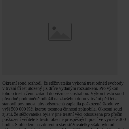
Okresní soud rozhodl, že stěžovatelka vykoná trest odnětí svobody
v trvání tří let uložený již dříve vydaným rozsudkem. Pro výkon
tohoto trestu ženu zařadil do věznice s ostrahou. Výkon trestu soud
původně podmíněně odložil na zkušební dobu v trvání pěti let a
stanovil povinnost, aby odsouzená zaplatila poškozené škodu ve
výši 500 000 Kč, kterou trestnou činností způsobila. Okresní soud
zjistil, že stěžovatelka byla v jiné trestní věci odsouzena pro přečin
poškození věřitele k trestu obecně prospěšných prací ve výměře 300
hodin. S ohledem na zdravotní stav stěžovatelky však bylo od