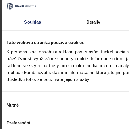
Souhlas
Detaily
Tato webová stránka používá cookies
K personalizaci obsahu a reklam, poskytování funkcí sociáln
Judikatura
návštěvnosti využíváme soubory cookie. Informace o tom, j
sdílíme se svými partnery pro sociální média, inzerci a analý
Veřejný odpor vs legitimní očekávání
mohou zkombinovat s dalšími informacemi, které jste jim posk
investora
důsledku toho, že používáte jejich služby.
Investiční očekávání nemůže mít přednost před demokratickým
výkonem samosprávy
Výběr
Nutné
souhlasu
Mgr. Martin Eliášek
•
8. července 2026, 00:00
Preferenční