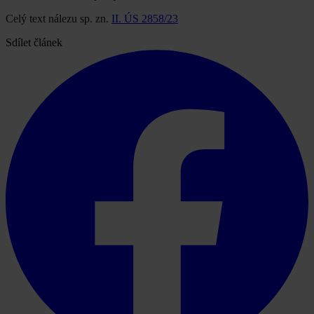
Celý text nálezu sp. zn.
II. ÚS 2858/23
Sdílet článek