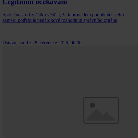
Legitimní očekávání
Společnost od začátku věděla, že k provedení podnikatelského
záměru potřebuje nenárokové rozhodnutí správního orgánu
Ústavní soud
•
28. července 2026, 00:00