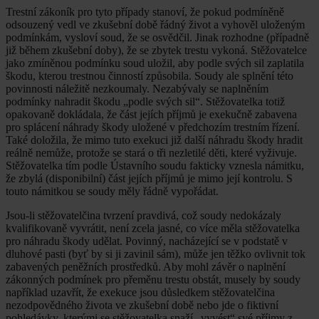
Trestní zákoník pro tyto případy stanoví, že pokud podmíněně
odsouzený vedl ve zkušební době řádný život a vyhověl uloženým
podmínkám, vysloví soud, že se osvědčil. Jinak rozhodne (případně
již během zkušební doby), že se zbytek trestu vykoná. Stěžovatelce
jako zmíněnou podmínku soud uložil, aby podle svých sil zaplatila
škodu, kterou trestnou činností způsobila. Soudy ale splnění této
povinnosti náležitě nezkoumaly. Nezabývaly se naplněním
podmínky nahradit škodu „podle svých sil“. Stěžovatelka totiž
opakovaně dokládala, že část jejích příjmů je exekučně zabavena
pro splácení náhrady škody uložené v předchozím trestním řízení.
Také doložila, že mimo tuto exekuci již další náhradu škody hradit
reálně nemůže, protože se stará o tři nezletilé děti, které vyživuje.
Stěžovatelka tím podle Ústavního soudu fakticky vznesla námitku,
že zbylá (disponibilní) část jejích příjmů je mimo její kontrolu. S
touto námitkou se soudy měly řádně vypořádat.
Jsou-li stěžovatelčina tvrzení pravdivá, což soudy nedokázaly
kvalifikovaně vyvrátit, není zcela jasné, co více měla stěžovatelka
pro náhradu škody udělat. Povinný, nacházející se v podstatě v
dluhové pasti (byť by si ji zavinil sám), může jen těžko ovlivnit tok
zabavených peněžních prostředků. Aby mohl závěr o naplnění
zákonných podmínek pro přeměnu trestu obstát, musely by soudy
například uzavřít, že exekuce jsou důsledkem stěžovatelčina
nezodpovědného života ve zkušební době nebo jde o fiktivní
pohledávky, kterými se stěžovatelka snaží „vyvést“ své příjmy z