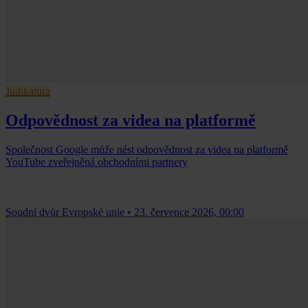
Judikatura
Odpovědnost za videa na platformě
Společnost Google může nést odpovědnost za videa na platformě
YouTube zveřejněná obchodními partnery
Soudní dvůr Evropské unie
•
23. července 2026, 00:00