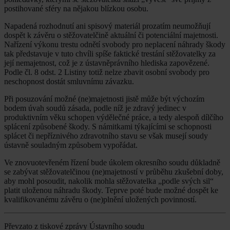
postihované sféry na nějakou blízkou osobu.
Napadená rozhodnutí ani spisový materiál prozatím neumožňují
dospět k závěru o stěžovatelčině aktuální či potenciální majetnosti.
Nařízení výkonu trestu odnětí svobody pro neplacení náhrady škody
tak představuje v tuto chvíli spíše faktické trestání stěžovatelky za
její nemajetnost, což je z ústavněprávního hlediska zapovězené.
Podle čl. 8 odst. 2 Listiny totiž nelze zbavit osobní svobody pro
neschopnost dostát smluvnímu závazku.
Při posuzování možné (ne)majetnosti jistě může být výchozím
bodem úvah soudů zásada, podle níž je zdravý jedinec v
produktivním věku schopen výdělečné práce, a tedy alespoň dílčího
splácení způsobené škody. S námitkami týkajícími se schopnosti
splácet či nepříznivého zdravotního stavu se však musejí soudy
ústavně souladným způsobem vypořádat.
Ve znovuotevřeném řízení bude úkolem okresního soudu důkladně
se zabývat stěžovatelčinou (ne)majetností v průběhu zkušební doby,
aby mohl posoudit, nakolik mohla stěžovatelka „podle svých sil“
platit uloženou náhradu škody. Teprve poté bude možné dospět ke
kvalifikovanému závěru o (ne)plnění uložených povinností.
Převzato z tiskové zprávy Ústavního soudu