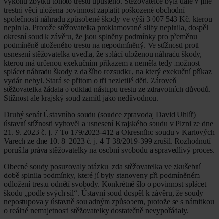
výkonu zbytku tohoto trestu upuštěno. Stěžovatelce byla dále v jiné
trestní věci uložena povinnost zaplatit poškozené obchodní
společnosti náhradu způsobené škody ve výši 3 007 543 Kč, kterou
neplnila. Protože stěžovatelka proklamované sliby neplnila, dospěl
okresní soud k závěru, že jsou splněny podmínky pro přeměnu
podmíněně uloženého trestu na nepodmíněný. Ve stížnosti proti
usnesení stěžovatelka uvedla, že splácí uloženou náhradu škody,
kterou má určenou exekučním příkazem a neměla tedy možnost
splácet náhradu škody z dalšího rozsudku, na který exekuční příkaz
vydán nebyl. Stará se přitom o tři nezletilé děti. Zároveň
stěžovatelka žádala o odklad nástupu trestu ze zdravotních důvodů.
Stížnost ale krajský soud zamítl jako nedůvodnou.
Druhý senát Ústavního soudu (soudce zpravodaj David Uhlíř)
ústavní stížnosti vyhověl a usnesení Krajského soudu v Plzni ze dne
21. 9. 2023 č. j. 7 To 179/2023-412 a Okresního soudu v Karlových
Varech ze dne 10. 8. 2023 č. j. 4 T 38/2019-399 zrušil. Rozhodnutí
porušila práva stěžovatelky na osobní svobodu a spravedlivý proces.
Obecné soudy posuzovaly otázku, zda stěžovatelka ve zkušební
době splnila podmínky, které jí byly stanoveny při podmíněném
odložení trestu odnětí svobody. Konkrétně šlo o povinnost splácet
škodu „podle svých sil“. Ústavní soud dospěl k závěru, že soudy
nepostupovaly ústavně souladným způsobem, protože se s námitkou
o reálné nemajetnosti stěžovatelky dostatečně nevypořádaly.