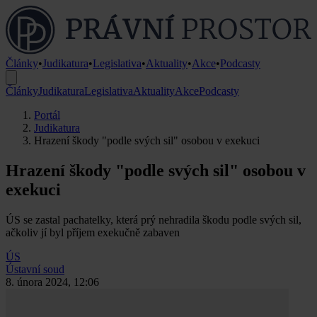
Články
•
Judikatura
•
Legislativa
•
Aktuality
•
Akce
•
Podcasty
Články
Judikatura
Legislativa
Aktuality
Akce
Podcasty
Portál
Judikatura
Hrazení škody "podle svých sil" osobou v exekuci
Hrazení škody "podle svých sil" osobou v
exekuci
ÚS se zastal pachatelky, která prý nehradila škodu podle svých sil,
ačkoliv jí byl příjem exekučně zabaven
ÚS
Ústavní soud
8. února 2024, 12:06