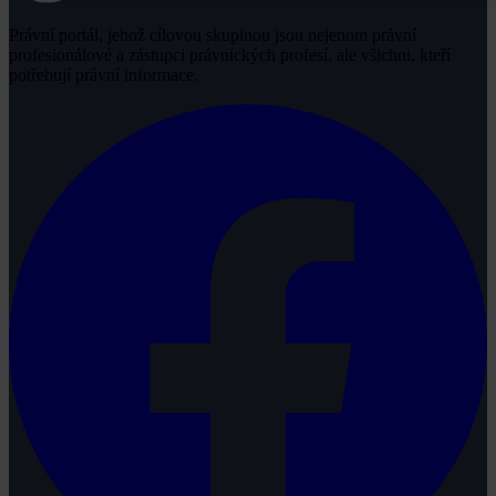
Právní portál, jehož cílovou skupinou jsou nejenom právní
profesionálové a zástupci právnických profesí, ale všichni, kteří
potřebují právní informace.