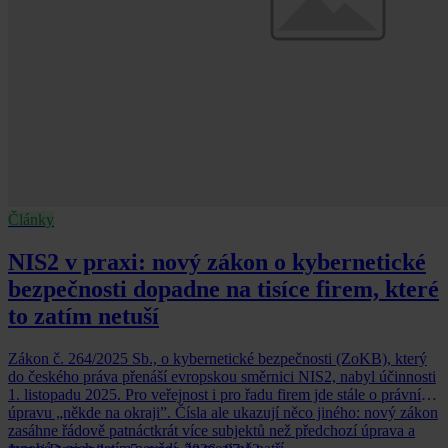
Články
NIS2 v praxi: nový zákon o kybernetické
bezpečnosti dopadne na tisíce firem, které
to zatím netuší
Zákon č. 264/2025 Sb., o kybernetické bezpečnosti (ZoKB), který
do českého práva přenáší evropskou směrnici NIS2, nabyl účinnosti
1. listopadu 2025. Pro veřejnost i pro řadu firem jde stále o právní
úpravu „někde na okraji”. Čísla ale ukazují něco jiného: nový zákon
zasáhne řádově patnáctkrát více subjektů než předchozí úprava a