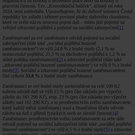
brigádnících na dohody o provedení práce nebo na dohody o
pracovní činnosti. Tzv. „Konsolidační balíček“, účinný od roku
2024, není zohledněn. Upozorňujeme, že do daňové soustavy České
republiky lze zařadit i některé povinné platby daňového charakteru,
které ve svém názvu nenesou pojem daň – mimo jiné pojistné na
veřejné zdravotní pojištění a pojistné na sociální zabezpečení
[1]
.
Zaměstnavatel za své zaměstnance odvádí pojistné na sociální
zabezpečení (dále také „sociální pojištění hrazené
zaměstnavatelem“) ve výši 24,8 % z hrubé mzdy (2,1 % na
nemocenské pojištění, 21,5 % na důchodové pojištění a 1,2 % na
státní politiku zaměstnanosti)
[2]
a zdravotní pojištění (dále také
„zdravotní pojištění hrazené zaměstnavatelem“) ve výši 9 % z hrubé
mzdy
[3]
. Sociální a zdravotní pojištění hrazené zaměstnavatelem
činí celkem
33,8 %
z hrubé mzdy zaměstnance.
Zaměstnanci ze své hrubé mzdy zaokrouhlené na celé 100 Kč
nahoru odvádí daň ve výši 15 % (pro část základu pro výpočet
zálohy do 161 296 Kč), resp. 23 % (pro část základu pro výpočet
zálohy nad 161 296 Kč), a to prostřednictvím svého zaměstnavatele,
který každý měsíc zaměstnanci srazí a finančnímu úřadu odvede
zálohu na daň z příjmů fyzických osob ze závislé činnosti.
[4]
Zaměstnanec prostřednictvím svého zaměstnavatele za sebe dále
odvádí pojistné na sociální zabezpečení (dále také „sociální pojištění
hrazené zaměstnancem“) ve výši 6,5 % z hrubé mzdy
[5]
a zdravotní
pojištění (dále také „zdravotní pojištění hrazené zaměstnancem“) ve