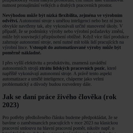
nutnost pronajímání velkých a drahých pracovních prostor.
Nevýhodou může být nízká flexibilita, zejména ve výrobním
odvětví.
Autonomní stroje s umělou inteligenci nebo bez ní jsou
obvykle navrženy tak, aby vykonávali určité stanovené úkoly. V
případě, že se podmínky výroby nebo výrobní požadavky změní,
může být související přizpůsobení obtížné. Když více fází produkce
zahrnuje autonomní stroje, není nutné mít tolik lidí pracujících na
výrobní lince.
Vstoupit do automatizované výroby může být
poměrně nákladné.
I přes vyšší efektivitu a produktivitu, znamená zavádění
autonomních strojů
ztrátu lidských pracovních pozic
, které
napříště vykonávají autonomní stroje. A právě tento aspekt
automatizace a umělé inteligence, chápeme jako velmi
problematický a důvody budou rozvedeny dále.
Jak se daní práce živého člověka (rok
2023)
Pro potřeby předloženého článku budeme předpokládat, že se
bavíme o zaměstnancích pracujících v roce 2023 na klasickou
pracovní smlouvu na hlavní pracovní poměr, nikoliv např. o