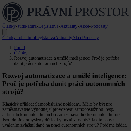
Články
•
Judikatura
•
Legislativa
•
Aktuality
•
Akce
•
Podcasty
Články
Judikatura
Legislativa
Aktuality
Akce
Podcasty
Portál
Články
Rozvoj automatizace a umělé inteligence: Proč je potřeba
danit práci autonomních strojů?
Rozvoj automatizace a umělé inteligence:
Proč je potřeba danit práci autonomních
strojů?
Klasický příklad: Samoobslužné pokladny. Mělo by být pro
zaměstnavatele výhodnější provozovat samoobslužnou, resp.
automatickou pokladnu nebo zaměstnávat lidského pokladního?
Jsou dobře domyšleny důsledky první varianty? Jak to souvisí s
uvalením zvláštní daně na práci autonomních strojů? Pojďme bádat.