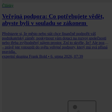
Články
Veřejná podpora: Co potřebujete vědět,
abyste byli v souladu se zákonem
Představte si, že město nebo stát chce finančně podpořit váš
podnikatelský záměr, poskytnout vám dotaci na rozvoj společnosti
nebo třeba zvýhodněný nájem prostor. Zní to skvěle, že? Ale pozor
– právě jste vstoupili do světa veřejné podpory, který má svá přísná
pravidla.
expertní skupina Frank Bold
•
6. srpna 2026, 07:39