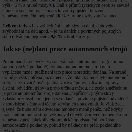
výši 4,5 % z hrubé mzdy
[6]
. Daň z příjmů fyzických osob ze závislé
činnosti, sociální pojištění a zdravotní pojištění hrazené
zaměstnancem činí nejméně
26 %
z hrubé mzdy zaměstnance.
Celkem tedy
– bez zohlednění např. slev na dani, daňového
zvýhodnění na děti apod. – je na daních a povinných pojistných
státu odváděno nejméně
59,8 %
z hrubé mzdy.
Jak se (ne)daní práce autonomních strojů
Pokud namísto člověka vykonává práci autonomní stroj (např. na
samoobslužné pokladně), tomuto autonomnímu stroji není
vyplácena mzda, tudíž není tato práce teoreticky daněna. Na straně
druhé je však potřeba poznamenat, že fakticky musí tyto autonomní
stroje servisovat člověk (aktualizace a úpravy software, opravy,
čistění, odvádění tržby) a proto určitou měrou, ne zcela změřitelnou,
je práce autonomního stroje daněna „nepřímo“, jinými slovy
zvláštním způsobem – jedná se o daně a povinné pojistné odváděné
v souvislosti s činností těchto servisních pracovníků. Je však zcela
zjevné, že bude státu odvedeno mnohem méně peněz, než kdyby
práci autonomního stroje vykonával člověk. Zároveň by nemělo pro
zaměstnavatele jakékoliv ekonomické opodstatnění používat
samoobslužné pokladny, pokud by náklady na práci pokladního
byly nižší.