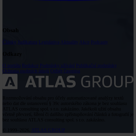
Obsah
Články
Judikatura
Legislativa
Aktuality
Akce
Podcasty
Odkazy
O portálu
Redakce
Podmínky užívání
Publikační podmínky
Ochrana osobních údajů
Odběr časopisu
Rozmnožování obsahu pro účely automatizované analýzy textů
nebo dat dle ustanovení § 39c autorského zákona je bez souhlasu
ATLAS consulting spol. s r.o. zakázáno. Jakékoli užití obsahu
včetně převzetí, šíření či dalšího zpřístupňování článků a fotografií je
bez souhlasu ATLAS consulting spol. s r.o. zakázáno.
© 1999–2026,
ATLAS GROUP