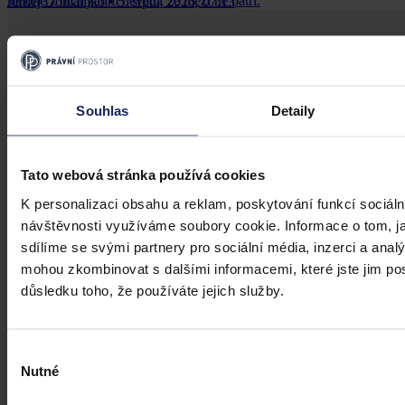
mnohé z nich zatím nevědí, že mezi ně patří.
Jernej Domanjko
•
5. srpna 2026, 07:13
Souhlas
Detaily
Tato webová stránka používá cookies
K personalizaci obsahu a reklam, poskytování funkcí sociáln
návštěvnosti využíváme soubory cookie. Informace o tom, j
sdílíme se svými partnery pro sociální média, inzerci a analý
mohou zkombinovat s dalšími informacemi, které jste jim posk
důsledku toho, že používáte jejich služby.
Výběr
Nutné
souhlasu
Články