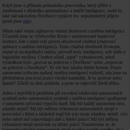
Když jsme u příkladu pokladního pracovníka, který přišel o
zaměstnaní v důsledku automatizace a umělé inteligence, mohl by
také stát takovému člověkovi vyplácet tzv. nepodmíněný příjem
(psali jsme
zde
).
Máme také velmi zajímavou vlastní zkušenost s umělou inteligencí.
Účastnili jsme se výběrového řízení v nejmenované bankovní
instituci, kde s námi celý proces absolvoval chatbot (chatovací
aplikace s umělou inteligencí). Tento chatbot zhodnotil životopis,
zeptal se na doplňující otázky, provedl testy inteligence, soft skills a
logického myšlení. Chatbot učinil „tajné“ vyhodnocení, jehož
výsledkem bylo „pozvat na pohovor s člověkem“ nebo „nepozvat
na pohovor s člověkem“. To vše bez zásahu lidské bytosti. Pouze
autonomní software nadaný umělou inteligencí rozhodl, zda jsme na
předmětnou pracovní pozici vhodní kandidáti. Je to správné nebo
špatné? Záleží na úhlu pohledu, a proto se odpověď hledá těžko.
Jeden z největších problému při zavedení zdaňování autonomních
systémů nebo autonomních systémů s umělou inteligenci spatřujeme
v samotném určování výpočtu daně. Má být každý autonomní stroj
zdaněn stejně? Má být měřena výkonnost autonomních strojů v
porovnání s lidmi a následně mají být tyto stroje zdaněny stejně, více
nebo méně než odpovídající daň z lidské práce? Má být měřena
výkonnost strojů nezávisle na lidské práci? Domníváme se, že
konstrukt zdanění autonomních strojů je něco natolik nového, že v