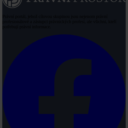
Právní portál, jehož cílovou skupinou jsou nejenom právní
profesionálové a zástupci právnických profesí, ale všichni, kteří
potřebují právní informace.