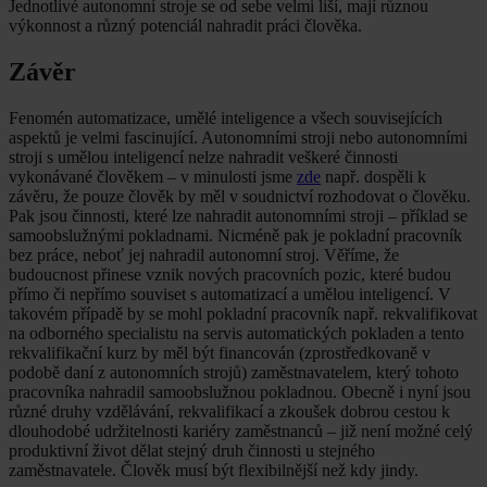
Jednotlivé autonomní stroje se od sebe velmi liší, mají různou
výkonnost a různý potenciál nahradit práci člověka.
Závěr
Fenomén automatizace, umělé inteligence a všech souvisejících
aspektů je velmi fascinující. Autonomními stroji nebo autonomními
stroji s umělou inteligencí nelze nahradit veškeré činnosti
vykonávané člověkem – v minulosti jsme
zde
např. dospěli k
závěru, že pouze člověk by měl v soudnictví rozhodovat o člověku.
Pak jsou činnosti, které lze nahradit autonomními stroji – příklad se
samoobslužnými pokladnami. Nicméně pak je pokladní pracovník
bez práce, neboť jej nahradil autonomní stroj. Věříme, že
budoucnost přinese vznik nových pracovních pozic, které budou
přímo či nepřímo souviset s automatizací a umělou inteligencí. V
takovém případě by se mohl pokladní pracovník např. rekvalifikovat
na odborného specialistu na servis automatických pokladen a tento
rekvalifikační kurz by měl být financován (zprostředkovaně v
podobě daní z autonomních strojů) zaměstnavatelem, který tohoto
pracovníka nahradil samoobslužnou pokladnou. Obecně i nyní jsou
různé druhy vzdělávání, rekvalifikací a zkoušek dobrou cestou k
dlouhodobé udržitelnosti kariéry zaměstnanců – již není možné celý
produktivní život dělat stejný druh činnosti u stejného
zaměstnavatele. Člověk musí být flexibilnější než kdy jindy.