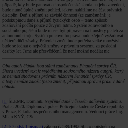
případě, kdy bude panovat celospolečenská shoda na jeho zavedení,
bude nutné úplně změnit pohled, jakým nahlížíme na část právních
disciplín. Daň z příjmů ze závislé činnosti (ze zaměstnání) je
podskupinou daně z příjmů fyzických osob – tento způsob
zdaňování počítá pouze z živými lidmi. Systém zdravotního a
sociálního pojištění bude muset být připraven na transfery plateb za
autonomní stroje. Systém pracovního práva bude zřejmě vyžadovat
některé dílčí zásahy. Právních změn bude potřeba velké množství a
bude se jednat o největší změny v právním systému za poslední
desítky let. Jsme ale přesvědčení, že není možné nedělat nic.
Oba autoři článku jsou státní zaměstnanci Finanční správy ČR.
Shora uvedený text je vyjádřením soukromého názoru autorů, který
se nemusí shodovat s právním názorem Finanční správy ČR,
a tedy nemůže založit (nebo změnit) případnou správní praxi v dané
oblasti.
[1]
ŠLEMR, Dominik.
Nepřímé daně v českém daňovém systému.
Praha, 2020. Diplomová práce. Policejní akademie České republiky
v Praze, Fakulta bezpečnostního managementu. Vedoucí práce Ing.
Milan KNÝ, CSc.
[2]
§ 7 odst. 1 písm. a)
zákona č. 589/1992 Sb., o pojistném na