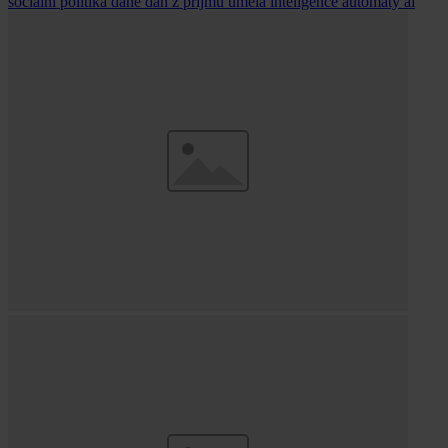
sociální politika
daně
daň z příjmů
umělá inteligence
automaty
ai