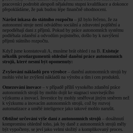
pracovníci podrobit alespoň nějakému stupni kvalifikace a dokonce
přepokládáme, že pak budou lépe finančně ohodnoceni.
Nárůst inkasa do státního rozpočtu
– již bylo řečeno, že za
autonomní stroje není odváděno sociální a zdravotní pojištění a
nepodléhají dani z příjmů. Pokud by práce autonomních systému
podléhala zdanění a odvodům pojistného, došlo by k navýšení
příjmů státního rozpočtu.
Když jsme konstatovali A, musíme brát ohled i na B.
Existuje
několik protiargumentů ohledně danění práce autonomních
strojů, které nesmí být opomenuty:
Zvyšování nákladů pro výrobce
– danění autonomních strojů by
mohlo vést ke zvýšení nákladů na výrobu a tím i cen produktů.
Omezování inovace
– v případě příliš vysokého zdanění práce
autonomních strojů by mohlo dojít ke stagnaci souvisejícího
výzkumu a inovací. Investice by mohly směřovat jiným směrem než
k výzkumu a inovacím autonomních strojů, což by rozvoj
automatizace a umělé inteligence jako takové mohlo narušit.
Obtížné určování výše daní z autonomních strojů
– dosáhnutí
kompromisu ohledně toho, jak by daně z autonomních strojů měly
být vypočteny, se jeví jako velmi složitý a komplikovaný proces.