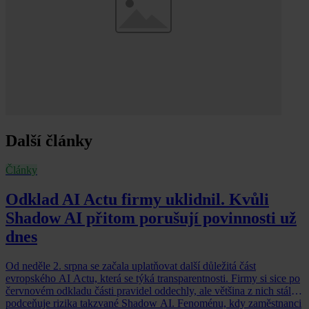
Další články
Články
Odklad AI Actu firmy uklidnil. Kvůli
Shadow AI přitom porušují povinnosti už
dnes
Od neděle 2. srpna se začala uplatňovat další důležitá část
evropského AI Actu, která se týká transparentnosti. Firmy si sice po
červnovém odkladu části pravidel oddechly, ale většina z nich stále
podceňuje rizika takzvané Shadow AI. Fenoménu, kdy zaměstnanci