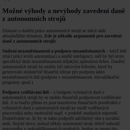
Možné výhody a nevýhody zavedení daně
z autonomních strojů
Diskuse o danění práce autonomních strojů se stává stále
aktuálnějším tématem.
Zde je několik argumentů pro zavedení
daně z autonomních strojů:
Snížení nezaměstnanosti a podpora nezaměstnaných
– když lidé
ztrácí práci kvůli automatizaci a umělé inteligenci, měl by být tento
specifický druh nezaměstnanosti nějakým způsobem řešen. Danění
autonomních strojů by mohlo být takovým řešením, které by
generovalo dodatečné finanční zdroje pro podporu takto
nezaměstnaných lidí (podpora v nezaměstnanosti, rekvalifikační
programy apod.).
Podpora vzdělávání lidí
– z budgetu vybraných daní z
autonomních strojů by se mohlo finančně podporovat vzdělávání
lidí. A to buďto přímo ex post transferem finančních prostředků z
vybraných daní z autonomních strojů ke mzdě vzdělaných
pracovníků nebo motivačně např. v podobě studijních stipendií.
Domníváme se, že by se takto podpořil udržitelný růst a sociální
smír. Jinými slovy, pokud někdy autonomní stroje drtivě nahradí
pracovníky v nekvalifikovaných profesích, budou se muset tito