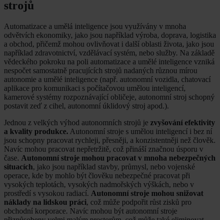
strojů
Automatizace a umělá inteligence jsou využívány v mnoha
odvětvích ekonomiky, jako jsou například výroba, doprava, logistika
a obchod, přičemž mohou ovlivňovat i další oblasti života, jako jsou
například zdravotnictví, vzdělávací systém, nebo služby. Na základě
vědeckého pokroku na poli automatizace a umělé inteligence vzniká
nespočet samostatně pracujících strojů nadaných různou mírou
autonomie a umělé inteligence (např. autonomní vozidla, chatovací
aplikace pro komunikaci s počítačovou umělou inteligencí,
kamerové systémy rozpoznávající obličeje, autonomní stroj schopný
postavit zeď z cihel, autonomní úklidový stroj apod.).
Jednou z velkých výhod autonomních strojů je
zvyšování efektivity
a kvality produkce.
Autonomní stroje s umělou inteligencí i bez ní
jsou schopny pracovat rychleji, přesněji, a konzistentněji než člověk.
Navíc mohou pracovat nepřetržitě, což přináší značnou úsporu v
čase.
Autonomní stroje mohou pracovat v mnoha nebezpečných
situacích
, jako jsou například stavby, průmysl, nebo vojenské
operace, kde by mohlo být člověku nebezpečné pracovat při
vysokých teplotách, vysokých nadmořských výškách, nebo v
prostředí s vysokou radiací.
Autonomní stroje mohou snižovat
náklady na lidskou práci
, což může podpořit růst zisků pro
obchodní korporace. Navíc mohou být autonomní stroje
přizpůsobeny velmi malým prostorům, což může také eliminovat