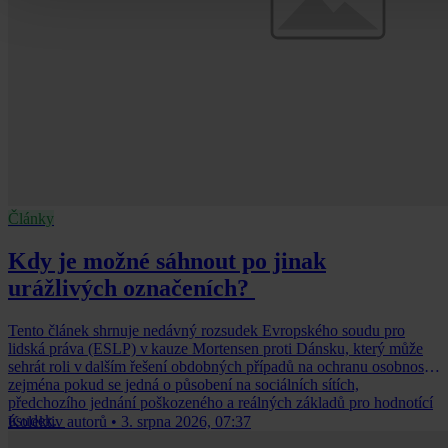
Články
Kdy je možné sáhnout po jinak
urážlivých označeních?
Tento článek shrnuje nedávný rozsudek Evropského soudu pro
lidská práva (ESLP) v kauze Mortensen proti Dánsku, který může
sehrát roli v dalším řešení obdobných případů na ochranu osobnosti,
zejména pokud se jedná o působení na sociálních sítích,
předchozího jednání poškozeného a reálných základů pro hodnotící
úsudek.
Kolektiv autorů
•
3. srpna 2026, 07:37