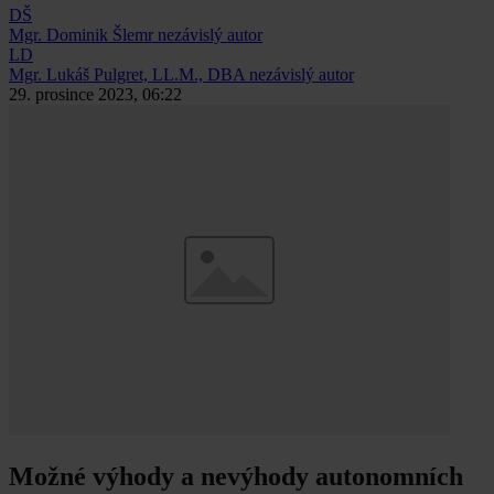
DŠ
Mgr. Dominik Šlemr
nezávislý autor
LD
Mgr. Lukáš Pulgret, LL.M., DBA
nezávislý autor
29. prosince 2023, 06:22
Možné výhody a nevýhody autonomních