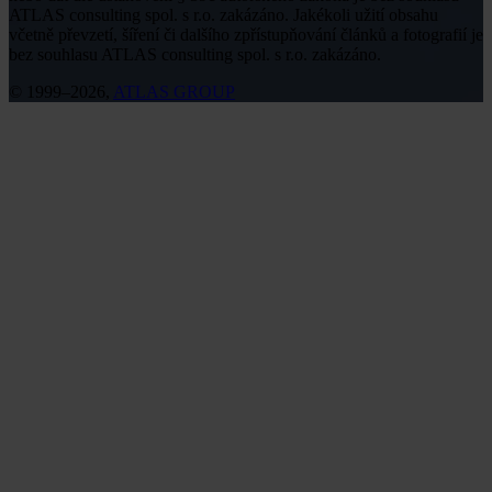
ATLAS consulting spol. s r.o. zakázáno. Jakékoli užití obsahu
včetně převzetí, šíření či dalšího zpřístupňování článků a fotografií je
bez souhlasu ATLAS consulting spol. s r.o. zakázáno.
© 1999–2026,
ATLAS GROUP