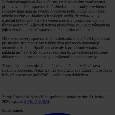
Požadoval například úkolové listy, které ne všichni zaměstnanci
připravovali. Dále správce daně shledával nedostatky v evidenci
spotřeby materiálu na výrobu prototypu kotlů. Podle jeho názoru
nebylo možné ze skladových výdejek ověřit, že vykazovaný
materiál byl skutečně a v tvrzeném množství použit pro výrobu
těchto prototypů. Zároveň nebyla předložena kalkulace nákladů na
jejich výrobu, na které správce daně po celou dobu trval.
NSS se se závěry správce daně neztotožnil. Podle NSS by důkazní
prostředky sice mohly být v některých případech dokonalejší,
nicméně v daném případě postačovaly k prokázání vynaložení
nákladů na VaV. NSS kvitoval zejména to, že veškeré předložené
důkazy spolu korespondovaly a vzájemně si neodporovaly.
Tento případ potvrzuje, že obhájení odpočtu na VaV zůstává
složitým procesem. Nelze tak než doporučit, aby důkazní prostředky
byly připravovány průběžně a s odborným dohledem.
Zdroj: Rozsudek Nejvyššího správního soudu ze dne 29. ledna
2025, sp. zn.
4 Afs 215/2024
.
Sdílet článek