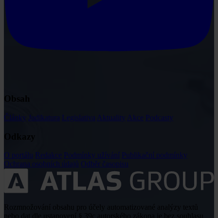
Obsah
Články
Judikatura
Legislativa
Aktuality
Akce
Podcasty
Odkazy
O portálu
Redakce
Podmínky užívání
Publikační podmínky
Ochrana osobních údajů
Odběr časopisu
Rozmnožování obsahu pro účely automatizované analýzy textů
nebo dat dle ustanovení § 39c autorského zákona je bez souhlasu