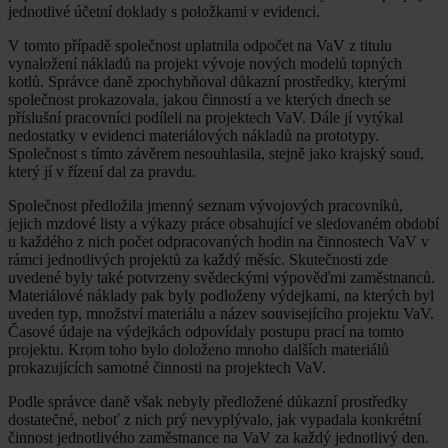
jednotlivé účetní doklady s položkami v evidenci.
V tomto případě společnost uplatnila odpočet na VaV z titulu
vynaložení nákladů na projekt vývoje nových modelů topných
kotlů. Správce daně zpochybňoval důkazní prostředky, kterými
společnost prokazovala, jakou činností a ve kterých dnech se
příslušní pracovníci podíleli na projektech VaV. Dále jí vytýkal
nedostatky v evidenci materiálových nákladů na prototypy.
Společnost s tímto závěrem nesouhlasila, stejně jako krajský soud,
který jí v řízení dal za pravdu.
Společnost předložila jmenný seznam vývojových pracovníků,
jejich mzdové listy a výkazy práce obsahující ve sledovaném období
u každého z nich počet odpracovaných hodin na činnostech VaV v
rámci jednotlivých projektů za každý měsíc. Skutečnosti zde
uvedené byly také potvrzeny svědeckými výpověďmi zaměstnanců.
Materiálové náklady pak byly podloženy výdejkami, na kterých byl
uveden typ, množství materiálu a název souvisejícího projektu VaV.
Časové údaje na výdejkách odpovídaly postupu prací na tomto
projektu. Krom toho bylo doloženo mnoho dalších materiálů
prokazujících samotné činnosti na projektech VaV.
Podle správce daně však nebyly předložené důkazní prostředky
dostatečné, neboť z nich prý nevyplývalo, jak vypadala konkrétní
činnost jednotlivého zaměstnance na VaV za každý jednotlivý den.