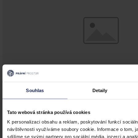
Souhlas
Detaily
Články
Kdy je možné sáhnout po jinak
Tato webová stránka používá cookies
urážlivých označeních?
K personalizaci obsahu a reklam, poskytování funkcí sociáln
návštěvnosti využíváme soubory cookie. Informace o tom, j
Tento článek shrnuje nedávný rozsudek Evropského soudu pro
sdílíme se svými partnery pro sociální média, inzerci a analý