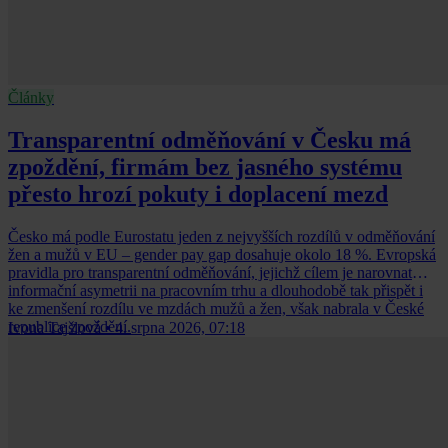
Články
Transparentní odměňování v Česku má
zpoždění, firmám bez jasného systému
přesto hrozí pokuty i doplacení mezd
Česko má podle Eurostatu jeden z nejvyšších rozdílů v odměňování
žen a mužů v EU – gender pay gap dosahuje okolo 18 %. Evropská
pravidla pro transparentní odměňování, jejichž cílem je narovnat
informační asymetrii na pracovním trhu a dlouhodobě tak přispět i
ke zmenšení rozdílu ve mzdách mužů a žen, však nabrala v České
republice zpoždění.
Ivona Tajšlová
•
4. srpna 2026, 07:18