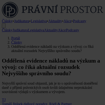
Články
•
Judikatura
•
Legislativa
•
Aktuality
•
Akce
•
Podcasty
Články
Judikatura
Legislativa
Aktuality
Akce
Podcasty
Portál
Články
Oddělená evidence nákladů na výzkum a vývoj: co říká
aktuální rozsudek Nejvyššího správního soudu?
Oddělená evidence nákladů na výzkum a
vývoj: co říká aktuální rozsudek
Nejvyššího správního soudu?
Nejvyšší správní soud objasnil, jak je to s oprávněností doměření
daně z příjmů právnických osob kvůli údajnému neprokázání
souvislosti výdajů s výzkumem a vývojem.
TJ
Tomáš Jirásek
daňový poradce, Rödl & Partner