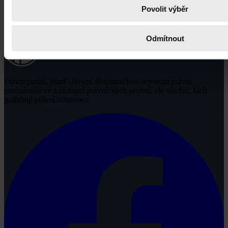
Povolit výběr
Odmítnout
Právní portál, jehož cílovou skupinou jsou nejenom právní
profesionálové a zástupci právnických profesí, ale všichni, kteří
potřebují právní informace.