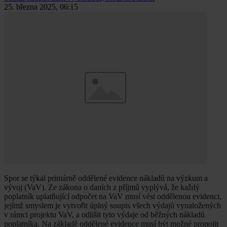
25. března 2025, 06:15
Spor se týkal primárně oddělené evidence nákladů na výzkum a
vývoj (VaV). Ze zákona o daních z příjmů vyplývá, že každý
poplatník uplatňující odpočet na VaV musí vést oddělenou evidenci,
jejímž smyslem je vytvořit úplný soupis všech výdajů vynaložených
v rámci projektu VaV, a odlišit tyto výdaje od běžných nákladů
poplatníka. Na základě oddělené evidence musí být možné propojit