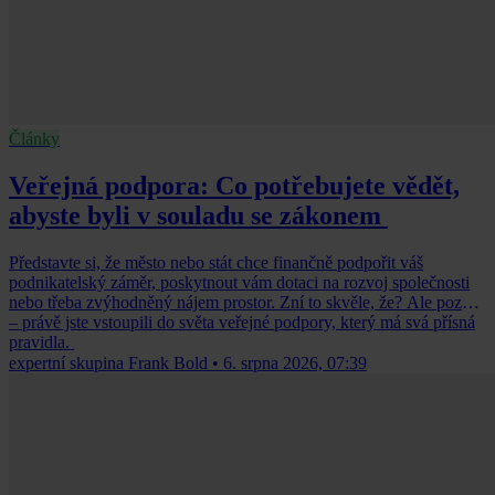
Články
Veřejná podpora: Co potřebujete vědět,
abyste byli v souladu se zákonem
Představte si, že město nebo stát chce finančně podpořit váš
podnikatelský záměr, poskytnout vám dotaci na rozvoj společnosti
nebo třeba zvýhodněný nájem prostor. Zní to skvěle, že? Ale pozor
– právě jste vstoupili do světa veřejné podpory, který má svá přísná
pravidla.
expertní skupina Frank Bold
•
6. srpna 2026, 07:39