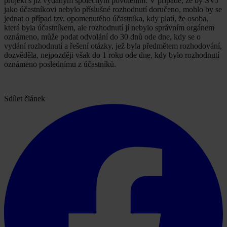
projekt s již vydaným společným povolením. V případě, že by SVJ
jako účastníkovi nebylo příslušné rozhodnutí doručeno, mohlo by se
jednat o případ tzv. opomenutého účastníka, kdy platí, že osoba,
která byla účastníkem, ale rozhodnutí jí nebylo správním orgánem
oznámeno, může podat odvolání do 30 dnů ode dne, kdy se o
vydání rozhodnutí a řešení otázky, jež byla předmětem rozhodování,
dozvěděla, nejpozději však do 1 roku ode dne, kdy bylo rozhodnutí
oznámeno poslednímu z účastníků.
Sdílet článek