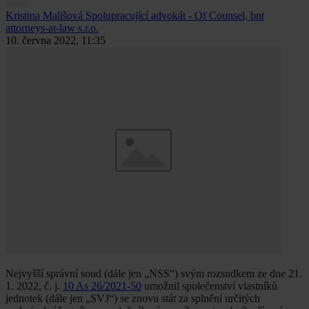
Kristina Mališová
Spolupracující advokát - Of Counsel, bnt
attorneys-at-law s.r.o.
10. června 2022, 11:35
Nejvyšší správní soud (dále jen „NSS“) svým rozsudkem ze dne 21.
1. 2022, č. j.
10 As 26/2021-50
umožnil společenství vlastníků
jednotek (dále jen „SVJ“) se znovu stát za splnění určitých