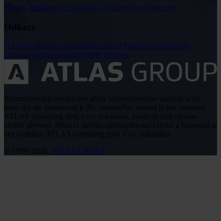
Články
Judikatura
Legislativa
Aktuality
Akce
Podcasty
Odkazy
O portálu
Redakce
Podmínky užívání
Publikační podmínky
Ochrana osobních údajů
Odběr časopisu
Rozmnožování obsahu pro účely automatizované analýzy textů
nebo dat dle ustanovení § 39c autorského zákona je bez souhlasu
ATLAS consulting spol. s r.o. zakázáno. Jakékoli užití obsahu
včetně převzetí, šíření či dalšího zpřístupňování článků a fotografií je
bez souhlasu ATLAS consulting spol. s r.o. zakázáno.
© 1999–2026,
ATLAS GROUP