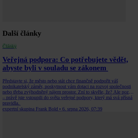
Další články
Články
Veřejná podpora: Co potřebujete vědět,
abyste byli v souladu se zákonem
Představte si, že město nebo stát chce finančně podpořit váš
podnikatelský záměr, poskytnout vám dotaci na rozvoj společnosti
nebo třeba zvýhodněný nájem prostor. Zní to skvěle, že? Ale pozor
– právě jste vstoupili do světa veřejné podpory, který má svá přísná
pravidla.
expertní skupina Frank Bold
•
6. srpna 2026, 07:39