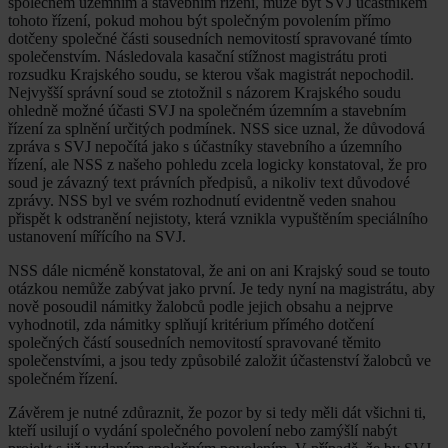
společném územním a stavebním řízení, může být SVJ účastníkem
tohoto řízení, pokud mohou být společným povolením přímo
dotčeny společné části sousedních nemovitostí spravované tímto
společenstvím. Následovala kasační stížnost magistrátu proti
rozsudku Krajského soudu, se kterou však magistrát nepochodil.
Nejvyšší správní soud se ztotožnil s názorem Krajského soudu
ohledně možné účasti SVJ na společném územním a stavebním
řízení za splnění určitých podmínek. NSS sice uznal, že důvodová
zpráva s SVJ nepočítá jako s účastníky stavebního a územního
řízení, ale NSS z našeho pohledu zcela logicky konstatoval, že pro
soud je závazný text právních předpisů, a nikoliv text důvodové
zprávy. NSS byl ve svém rozhodnutí evidentně veden snahou
přispět k odstranění nejistoty, která vznikla vypuštěním speciálního
ustanovení mířícího na SVJ.
NSS dále nicméně konstatoval, že ani on ani Krajský soud se touto
otázkou nemůže zabývat jako první. Je tedy nyní na magistrátu, aby
nově posoudil námitky žalobců podle jejich obsahu a nejprve
vyhodnotil, zda námitky splňují kritérium přímého dotčení
společných částí sousedních nemovitostí spravované těmito
společenstvími, a jsou tedy způsobilé založit účastenství žalobců ve
společném řízení.
Závěrem je nutné zdůraznit, že pozor by si tedy měli dát všichni ti,
kteří usilují o vydání společného povolení nebo zamýšlí nabýt