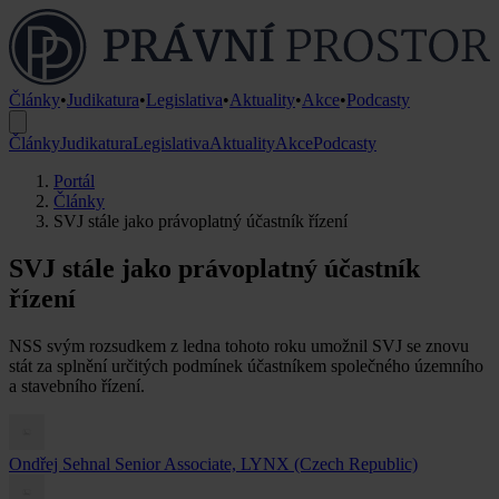
Články
•
Judikatura
•
Legislativa
•
Aktuality
•
Akce
•
Podcasty
Články
Judikatura
Legislativa
Aktuality
Akce
Podcasty
Portál
Články
SVJ stále jako právoplatný účastník řízení
SVJ stále jako právoplatný účastník
řízení
NSS svým rozsudkem z ledna tohoto roku umožnil SVJ se znovu
stát za splnění určitých podmínek účastníkem společného územního
a stavebního řízení.
Ondřej Sehnal
Senior Associate, LYNX (Czech Republic)