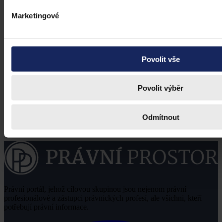
Marketingové
Povolit vše
Povolit výběr
Odmítnout
Právní portál, jehož cílovou skupinou jsou nejenom právní
profesionálové a zástupci právnických profesí, ale všichni, kteří
potřebují právní informace.