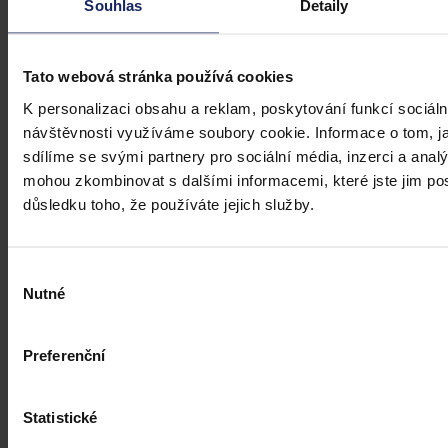
Souhlas
Detaily
Tato webová stránka používá cookies
Články
K personalizaci obsahu a reklam, poskytování funkcí sociáln
návštěvnosti využíváme soubory cookie. Informace o tom, j
Budoucnost dokazování před soudy v
sdílíme se svými partnery pro sociální média, inzerci a analý
době AI
mohou zkombinovat s dalšími informacemi, které jste jim posk
důsledku toho, že používáte jejich služby.
Umělá inteligence změní soudní proces. Je možné dnes považovat
digitální důkazy za věrohodné? Výzvy pro justici v době AI.
Výběr
Nutné
souhlasu
Hana Marešová
•
31. července 2026, 07:36
Preferenční
Statistické