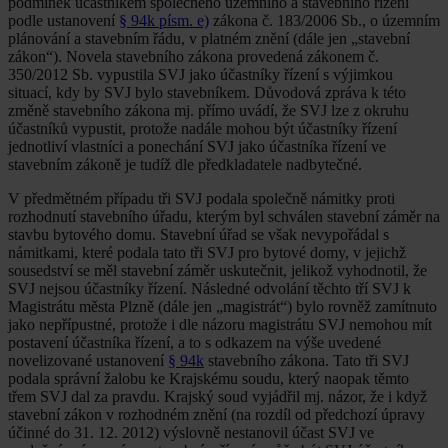
podmínek účastníkem společného územního a stavebního řízení
podle ustanovení
§ 94k písm. e)
zákona č. 183/2006 Sb., o územním
plánování a stavebním řádu, v platném znění (dále jen „stavební
zákon“). Novela stavebního zákona provedená zákonem č.
350/2012 Sb. vypustila SVJ jako účastníky řízení s výjimkou
situací, kdy by SVJ bylo stavebníkem. Důvodová zpráva k této
změně stavebního zákona mj. přímo uvádí, že SVJ lze z okruhu
účastníků vypustit, protože nadále mohou být účastníky řízení
jednotliví vlastníci a ponechání SVJ jako účastníka řízení ve
stavebním zákoně je tudíž dle předkladatele nadbytečné.
V předmětném případu tři SVJ podala společně námitky proti
rozhodnutí stavebního úřadu, kterým byl schválen stavební záměr na
stavbu bytového domu. Stavební úřad se však nevypořádal s
námitkami, které podala tato tři SVJ pro bytové domy, v jejichž
sousedství se měl stavební záměr uskutečnit, jelikož vyhodnotil, že
SVJ nejsou účastníky řízení. Následné odvolání těchto tří SVJ k
Magistrátu města Plzně (dále jen „magistrát“) bylo rovněž zamítnuto
jako nepřípustné, protože i dle názoru magistrátu SVJ nemohou mít
postavení účastníka řízení, a to s odkazem na výše uvedené
novelizované ustanovení
§ 94k
stavebního zákona. Tato tři SVJ
podala správní žalobu ke Krajskému soudu, který naopak těmto
třem SVJ dal za pravdu. Krajský soud vyjádřil mj. názor, že i když
stavební zákon v rozhodném znění (na rozdíl od předchozí úpravy
účinné do 31. 12. 2012) výslovně nestanovil účast SVJ ve