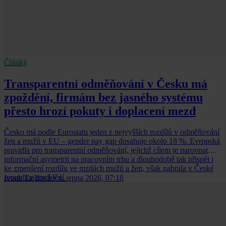
Články
Transparentní odměňování v Česku má
zpoždění, firmám bez jasného systému
přesto hrozí pokuty i doplacení mezd
Česko má podle Eurostatu jeden z nejvyšších rozdílů v odměňování
žen a mužů v EU – gender pay gap dosahuje okolo 18 %. Evropská
pravidla pro transparentní odměňování, jejichž cílem je narovnat
informační asymetrii na pracovním trhu a dlouhodobě tak přispět i
ke zmenšení rozdílu ve mzdách mužů a žen, však nabrala v České
republice zpoždění.
Ivona Tajšlová
•
4. srpna 2026, 07:18