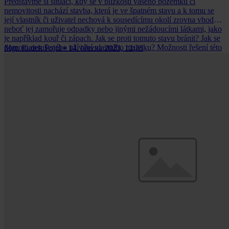
Představme si situaci, kdy se v blízkosti vašeho pozemku či
nemovitosti nachází stavba, která je ve špatném stavu a k tomu se
její vlastník či uživatel nechová k sousedícímu okolí zrovna vhodně,
neboť jej zamořuje odpadky nebo jinými nežádoucími látkami, jako
je například kouř či zápach. Jak se proti tomuto stavu bránit? Jak se
domoci nerušeného užívání vlastního majetku? Možnosti řešení této
Mgr. Radek Fojtů
•
14. března 2023, 12:28
nežádoucí situace nastíním v příspěvku níže.