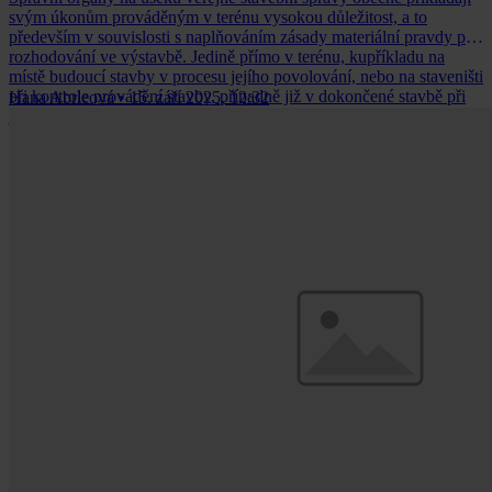
svým úkonům prováděným v terénu vysokou důležitost, a to
především v souvislosti s naplňováním zásady materiální pravdy při
rozhodování ve výstavbě. Jedině přímo v terénu, kupříkladu na
místě budoucí stavby v procesu jejího povolování, nebo na staveništi
při kontrole provádění stavby, případně již v dokončené stavbě při
Hana Abrleová
•
15. září 2025, 12:32
její kolaudaci nebo změně užívání, může stavební úřad spolehlivě
ověřit tvrzení uvedená ve stavebníkově žádosti a jejích přílohách (v
projektové dokumentaci aj.), nebo v jiném podnětu[1], kterým se
stavební úřad zabývá.