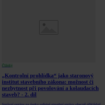
Články
„Kontrolní prohlídka“ jako staronový
institut stavebního zákona: možnost či
nezbytnost při povolování a kolaudacích
staveb? - 2. díl
Správní orgány na úseku veřejné stavební správy obecně přikládají