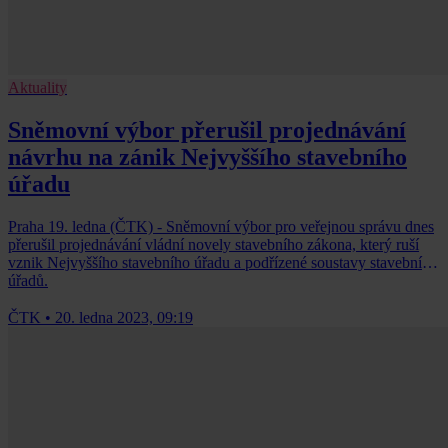
Aktuality
Sněmovní výbor přerušil projednávání
návrhu na zánik Nejvyššího stavebního
úřadu
Praha 19. ledna (ČTK) - Sněmovní výbor pro veřejnou správu dnes
přerušil projednávání vládní novely stavebního zákona, který ruší
vznik Nejvyššího stavebního úřadu a podřízené soustavy stavebních
úřadů.
ČTK
•
20. ledna 2023, 09:19