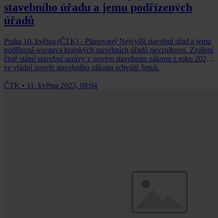
stavebního úřadu a jemu podřízených
úřadů
Praha 10. května (ČTK) - Plánovaný Nejvyšší stavební úřad a jemu
podřízená soustava krajských stavebních úřadů nevzniknou. Zrušení
čistě státní stavební správy v novém stavebním zákonu z roku 2021
ve vládní novele stavebního zákona schválil Senát.
ČTK
•
11. května 2023, 08:04