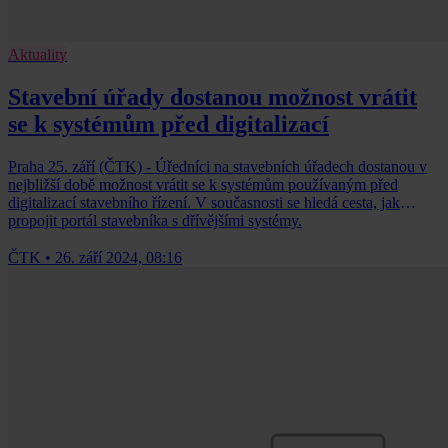
Aktuality
Stavební úřady dostanou možnost vrátit
se k systémům před digitalizací
Praha 25. září (ČTK) - Úředníci na stavebních úřadech dostanou v
nejbližší době možnost vrátit se k systémům používaným před
digitalizací stavebního řízení. V současnosti se hledá cesta, jak
propojit portál stavebníka s dřívějšími systémy.
ČTK
•
26. září 2024, 08:16