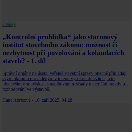
Články
„Kontrolní prohlídka“ jako staronový
institut stavebního zákona: možnost či
nezbytnost při povolování a kolaudacích
staveb? - 1. díl
Správní orgány na úseku veřejné stavební správy obecně přikládají
svým úkonům prováděným v terénu vysokou důležitost, a to
především v souvislosti s naplňováním zásady materiální pravdy při
rozhodování ve výstavbě.
Hana Abrleová
•
10. září 2025, 04:28