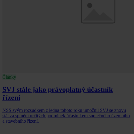
Články
SVJ stále jako právoplatný účastník
řízení
NSS svým rozsudkem z ledna tohoto roku umožnil SVJ se znovu
stát za splnění určitých podmínek účastníkem společného územního
a stavebního řízení.