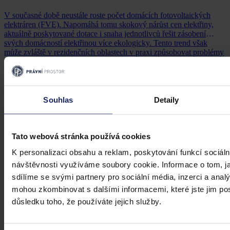
V současné době neustále roste počet domácích fotovoltaických
elektráren (FVE). Napomáhá tomu skokový nárůst cen elektřiny,
aktuálně poskytované dotace i snaha jednotlivců řešit zásobení
svých domácností elektřinou více ekologicky. Tento trend však
může zvláště v rezidenčních oblastech v praxi způsobovat problémy
z hlediska sousedských sporů, zejména pokud se jeden vlastník
Alžběta Rosinová
•
12. dubna 2023, 04:15
rozhodne postavit určitou stavbu či případně nadstavit stávající
objekt, čímž zastíní FVE na domě sousedního vlastníka.
Souhlas
Detaily
Tato webová stránka používá cookies
K personalizaci obsahu a reklam, poskytování funkcí sociáln
návštěvnosti využíváme soubory cookie. Informace o tom, j
sdílíme se svými partnery pro sociální média, inzerci a analý
mohou zkombinovat s dalšími informacemi, které jste jim posk
důsledku toho, že používáte jejich služby.