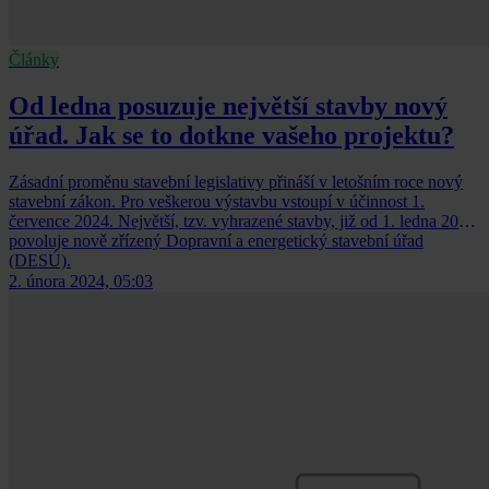
Články
Od ledna posuzuje největší stavby nový
úřad. Jak se to dotkne vašeho projektu?
Zásadní proměnu stavební legislativy přináší v letošním roce nový
stavební zákon. Pro veškerou výstavbu vstoupí v účinnost 1.
července 2024. Největší, tzv. vyhrazené stavby, již od 1. ledna 2024
povoluje nově zřízený Dopravní a energetický stavební úřad
(DESÚ).
2. února 2024, 05:03