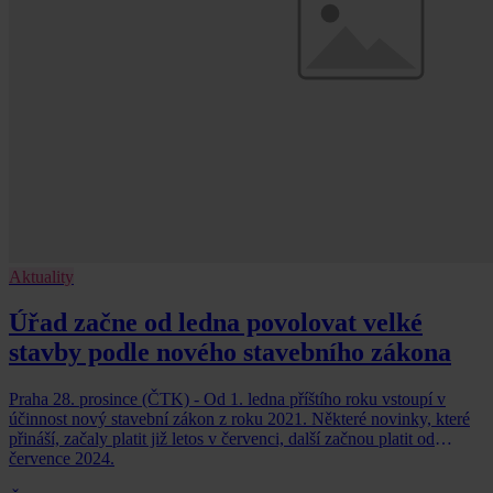
Aktuality
Úřad začne od ledna povolovat velké
stavby podle nového stavebního zákona
Praha 28. prosince (ČTK) - Od 1. ledna příštího roku vstoupí v
účinnost nový stavební zákon z roku 2021. Některé novinky, které
přináší, začaly platit již letos v červenci, další začnou platit od
července 2024.