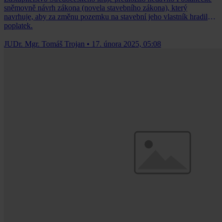
sněmovně návrh zákona (novela stavebního zákona), který
navrhuje, aby za změnu pozemku na stavební jeho vlastník hradil
poplatek.
JUDr. Mgr. Tomáš Trojan
•
17. února 2025, 05:08