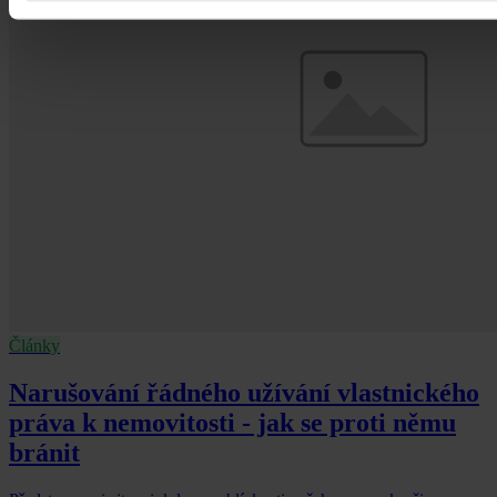
Články
Narušování řádného užívání vlastnického
práva k nemovitosti - jak se proti němu
bránit