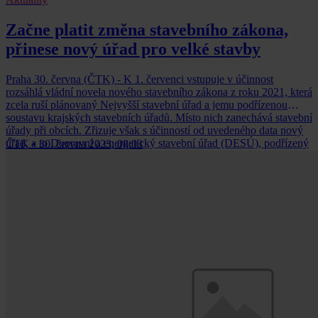
Začne platit změna stavebního zákona,
přinese nový úřad pro velké stavby
Praha 30. června (ČTK) - K 1. červenci vstupuje v účinnost
rozsáhlá vládní novela nového stavebního zákona z roku 2021, která
zcela ruší plánovaný Nejvyšší stavební úřad a jemu podřízenou
soustavu krajských stavebních úřadů. Místo nich zanechává stavební
úřady při obcích. Zřizuje však s účinností od uvedeného data nový
úřad, a to Dopravní a energetický stavební úřad (DESÚ), podřízený
ČTK
•
30. června 2023, 08:03
ministerstvu dopravy.