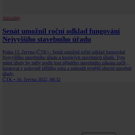
Aktuality
Senát umožnil roční odklad fungování
Nejvyššího stavebního úřadu
Praha 15. června (ČTK) - Senát umožnil roční odklad fungování
Nejvyššího stavebního úřadu a krajských stavebních úřadů. Tyto
státní úřady by měly podle loni přijatého stavebního zákona začít
fungovat v polovině příštího roku a nahradit nynější obecní stavební
úřady.
ČTK
•
16. června 2022, 08:32