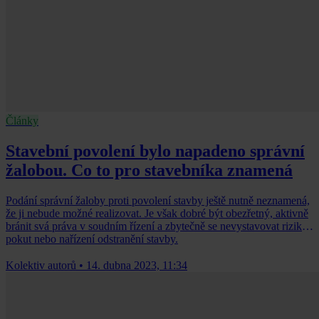
Články
Stavební povolení bylo napadeno správní
žalobou. Co to pro stavebníka znamená
Podání správní žaloby proti povolení stavby ještě nutně neznamená,
že ji nebude možné realizovat. Je však dobré být obezřetný, aktivně
bránit svá práva v soudním řízení a zbytečně se nevystavovat riziku
pokut nebo nařízení odstranění stavby.
Kolektiv autorů
•
14. dubna 2023, 11:34