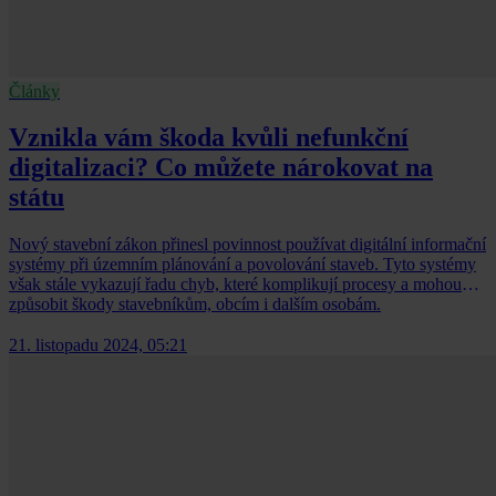
Články
Vznikla vám škoda kvůli nefunkční
digitalizaci? Co můžete nárokovat na
státu
Nový stavební zákon přinesl povinnost používat digitální informační
systémy při územním plánování a povolování staveb. Tyto systémy
však stále vykazují řadu chyb, které komplikují procesy a mohou
způsobit škody stavebníkům, obcím i dalším osobám.
21. listopadu 2024, 05:21