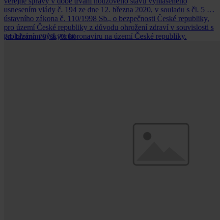
veřejné správy v době trvání nouzového stavu vyhlášeného
usnesením vlády č. 194 ze dne 12. března 2020, v souladu s čl. 5 a 6
ústavního zákona č. 110/1998 Sb., o bezpečnosti České republiky,
pro území České republiky z důvodu ohrožení zdraví v souvislosti s
prokázáním výskytu koronaviru na území České republiky.
24. března 2020, 23:00