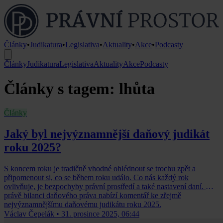
Články
•
Judikatura
•
Legislativa
•
Aktuality
•
Akce
•
Podcasty
Články
Judikatura
Legislativa
Aktuality
Akce
Podcasty
Články s tagem: lhůta
Články
Jaký byl nejvýznamnější daňový judikát
roku 2025?
S koncem roku je tradičně vhodné ohlédnout se trochu zpět a
připomenout si, co se během roku událo. Co nás každý rok
ovlivňuje, je bezpochyby právní prostředí a také nastavení daní. A
právě bilanci daňového práva nabízí komentář ke zřejmě
nejvýznamnějšímu daňovému judikátu roku 2025.
Václav Čepelák
•
31. prosince 2025, 06:44