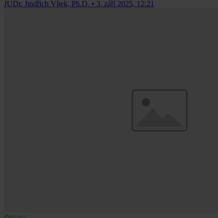
JUDr. Jindřich Vítek, Ph.D.
•
3. září 2025, 12:21