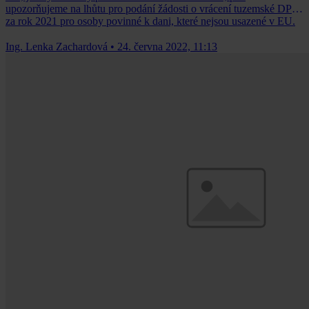
upozorňujeme na lhůtu pro podání žádosti o vrácení tuzemské DPH
za rok 2021 pro osoby povinné k dani, které nejsou usazené v EU.
Ing. Lenka Zachardová
•
24. června 2022, 11:13