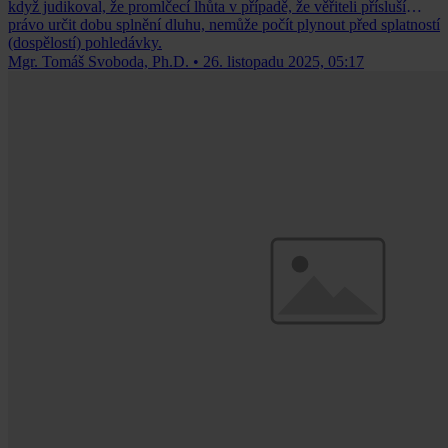
když judikoval, že promlčecí lhůta v případě, že věřiteli přísluší
právo určit dobu splnění dluhu, nemůže počít plynout před splatností
(dospělostí) pohledávky.
Mgr. Tomáš Svoboda, Ph.D.
•
26. listopadu 2025, 05:17