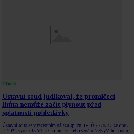
Články
Ústavní soud judikoval, že promlčecí
lhůta nemůže začít plynout před
splatností pohledávky
Ústavní soud se v recentním nálezu sp. zn. IV. ÚS 778/25, ze dne 3.
9. 2025 vymezil vůči rozhodnutí velkého senátu Nejvyššího soudu,