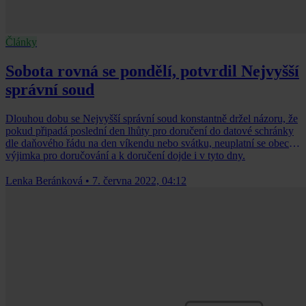
Články
Sobota rovná se pondělí, potvrdil Nejvyšší
správní soud
Dlouhou dobu se Nejvyšší správní soud konstantně držel názoru, že
pokud připadá poslední den lhůty pro doručení do datové schránky
dle daňového řádu na den víkendu nebo svátku, neuplatní se obecná
výjimka pro doručování a k doručení dojde i v tyto dny.
Lenka Beránková
•
7. června 2022, 04:12