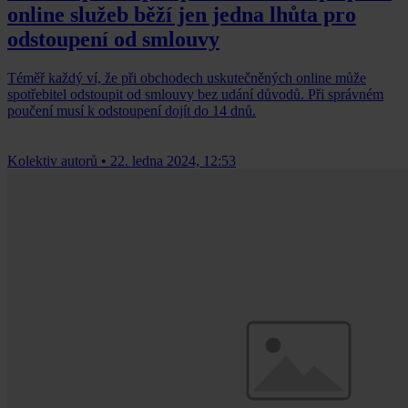
online služeb běží jen jedna lhůta pro
odstoupení od smlouvy
Téměř každý ví, že při obchodech uskutečněných online může
spotřebitel odstoupit od smlouvy bez udání důvodů. Při správném
poučení musí k odstoupení dojít do 14 dnů.
Kolektiv autorů
•
22. ledna 2024, 12:53