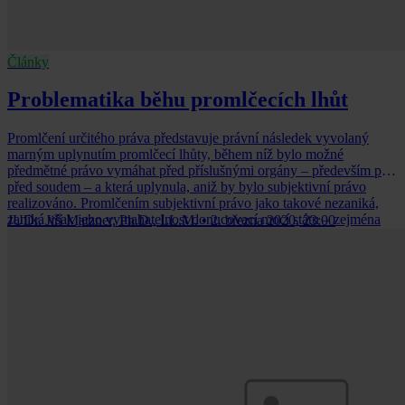
Články
Problematika běhu promlčecích lhůt
Promlčení určitého práva představuje právní následek vyvolaný
marným uplynutím promlčecí lhůty, během níž bylo možné
předmětné právo vymáhat před příslušnými orgány – především pak
před soudem – a která uplynula, aniž by bylo subjektivní právo
realizováno. Promlčením subjektivní právo jako takové nezaniká,
zaniká však jeho vymahatelnost donucovací mocí státu – zejména
JUDr. Jiří Matzner, Ph.D., LL.M.
•
2. března 2020, 23:00
soudní cestou.