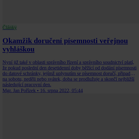
Články
Okamžik doručení písemnosti veřejnou
vyhláškou
Nyní již také v oblasti správního řízení a správního soudnictví platí,
že pokud poslední den desetidenní doby běžící od dodání písemnosti
do datové schránky, jejímž uplynutím se písemnost doručí, připadne
na sobotu, neděli nebo svátek, doba se prodlužuje a skončí nejbližší
následující pracovní den.
Mgr. Jan Pořízek
•
16. srpna 2022, 05:44