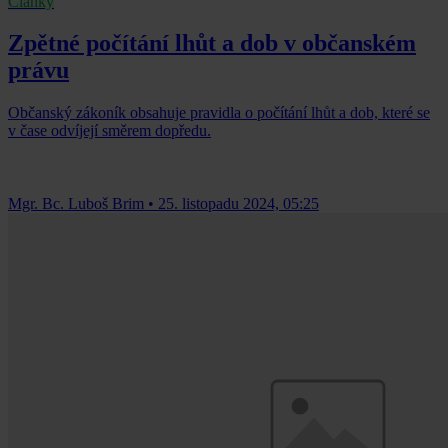
Články
Zpětné počítání lhůt a dob v občanském
právu
Občanský zákoník obsahuje pravidla o počítání lhůt a dob, které se
v čase odvíjejí směrem dopředu.
Mgr. Bc. Luboš Brim
•
25. listopadu 2024, 05:25