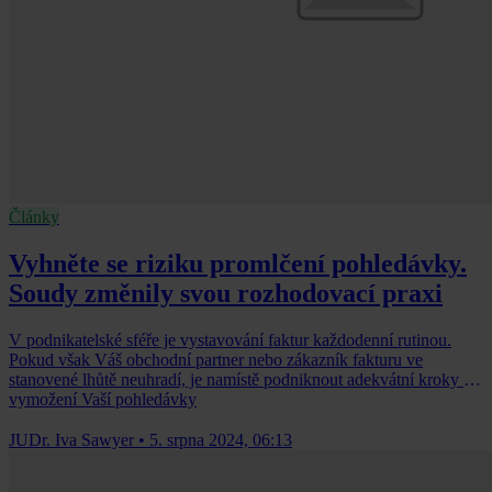
Články
Vyhněte se riziku promlčení pohledávky.
Soudy změnily svou rozhodovací praxi
V podnikatelské sféře je vystavování faktur každodenní rutinou.
Pokud však Váš obchodní partner nebo zákazník fakturu ve
stanovené lhůtě neuhradí, je namístě podniknout adekvátní kroky k
vymožení Vaší pohledávky
JUDr. Iva Sawyer
•
5. srpna 2024, 06:13