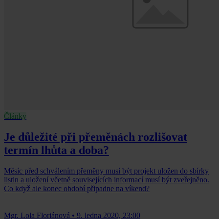
Články
Je důležité při přeměnách rozlišovat
termín lhůta a doba?
Měsíc před schválením přeměny musí být projekt uložen do sbírky
listin a uložení včetně souvisejících informací musí být zveřejněno.
Co když ale konec období připadne na víkend?
Mgr. Lola Floriánová
•
9. ledna 2020, 23:00