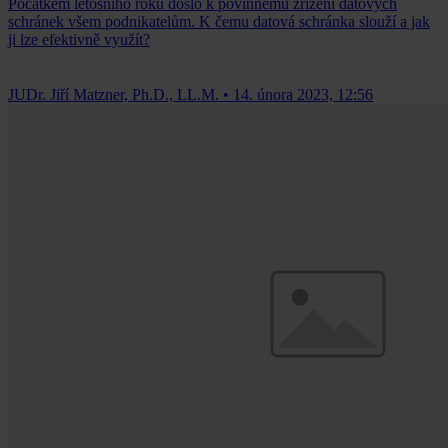
Počátkem letošního roku došlo k povinnému zřízení datových
schránek všem podnikatelům. K čemu datová schránka slouží a jak
ji lze efektivně využít?
JUDr. Jiří Matzner, Ph.D., LL.M.
•
14. února 2023, 12:56