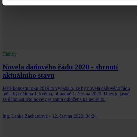
Články
Novela daňového řádu 2020 - shrnutí
aktuálního stavu
Ještě koncem roku 2019 to vypadalo, že by novela daňového řádu
měla být účinná 1. května, případně 1. června 2020. Dnes je jasné,
že účinnost této novely je zatím odložena na neurčito.
Ing. Lenka Zachardová
•
12. června 2020, 04:24