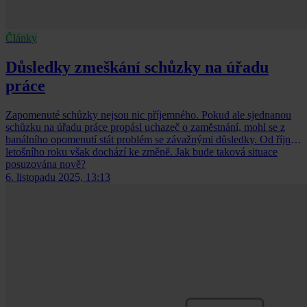
Články
Důsledky zmeškání schůzky na úřadu
práce
Zapomenuté schůzky nejsou nic příjemného. Pokud ale sjednanou
schůzku na úřadu práce propásl uchazeč o zaměstnání, mohl se z
banálního opomenutí stát problém se závažnými důsledky. Od října
letošního roku však dochází ke změně. Jak bude taková situace
posuzována nově?
6. listopadu 2025, 13:13