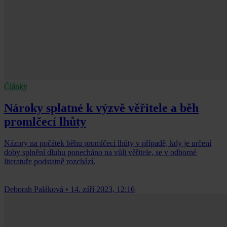
Články
Nároky splatné k výzvě věřitele a běh
promlčecí lhůty
Názory na počátek běhu promlčecí lhůty v případě, kdy je určení
doby splnění dluhu ponecháno na vůli věřitele, se v odborné
literatuře podstatně rozchází.
Deborah Paláková
•
14. září 2023, 12:16