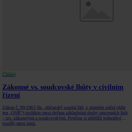
Články
Zákonné vs. soudcovské lhůty v civilním
řízení
Zákon č. 99/1963 Sb., občanský soudní řád, v platném znění (dále
jen „OSŘ“) rozlišuje mezi dvěma základními druhy procesních lhůt
– tzv. zákonnými a soudcovskými. Pojďme si přiblížit jednotlivé
rozdíly mezi nimi.