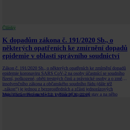
Články
K dopadům zákona č. 191/2020 Sb., o
některých opatřeních ke zmírnění dopadů
epidemie v oblasti správního soudnictví
Zákon č. 191/2020 Sb., o některých opatřeních ke zmírnění dopadů
epidemie koronaviru SARS CoV-2 na osoby účastnící se soudního
řízení, poškozené, oběti trestných činů a právnické osoby a o změně
insolvenčního zákona a občanského soudního řádu (dále též
„zákon“) je jednou z bezprostředních a zčásti jednorázových
legislativní reakcí na vládou vyhlášený nouzový stav a na něho
Mgr. Václav Petrmichl
•
12. května 2020, 22:00
navázanou řadu souvisejících opatření přijatých státními orgány,
které v uplynulých týdnech zásadně ovlivňují celospolečenský život.