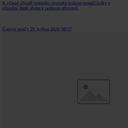
K včasné úhradě soudního poplatku kolkem postačí kolky v
příslušné lhůtě předat k poštovní přepravě.
Ústavní soud
•
29. května 2020, 08:57