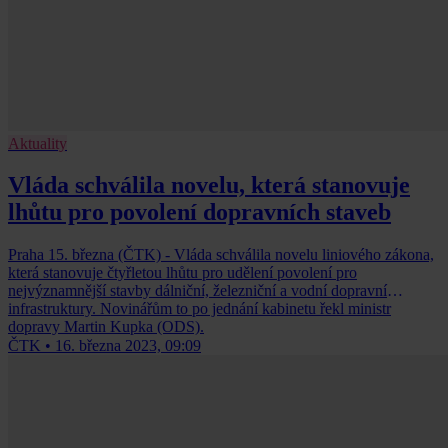
Aktuality
Vláda schválila novelu, která stanovuje
lhůtu pro povolení dopravních staveb
Praha 15. března (ČTK) - Vláda schválila novelu liniového zákona,
která stanovuje čtyřletou lhůtu pro udělení povolení pro
nejvýznamnější stavby dálniční, železniční a vodní dopravní
infrastruktury. Novinářům to po jednání kabinetu řekl ministr
dopravy Martin Kupka (ODS).
ČTK
•
16. března 2023, 09:09