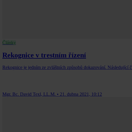
Články
Rekognice v trestním řízení
Rekognice je jedním ze zvláštních způsobů dokazování. Následující člán
Mgr. Bc. David Texl, LL.M.
•
21. dubna 2021, 10:12