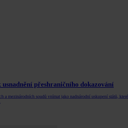
 k usnadnění přeshraničního dokazování
ých a mezinárodních soudů vnímat jako nadnárodní uskupení států, kter
.