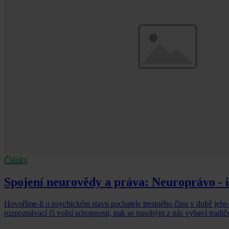
Články
Spojení neurovědy a práva: Neuroprávo - 
Hovoříme-li o psychickém stavu pachatele trestného činu v době jeho
rozpoznávací či volní schopnosti, pak se mnohým z nás vybaví tradič