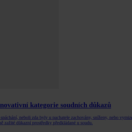
inovativní kategorie soudních důkazů
 spáchání, neboli zda byly u pachatele zachovány, sníženy, nebo vymi
ně zažité důkazní prostředky předkládané u soudu.