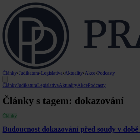
Články
•
Judikatura
•
Legislativa
•
Aktuality
•
Akce
•
Podcasty
Články
Judikatura
Legislativa
Aktuality
Akce
Podcasty
Články s tagem: dokazování
Články
Budoucnost dokazování před soudy v době