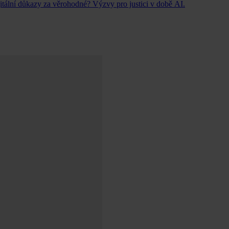
itální důkazy za věrohodné? Výzvy pro justici v době AI.