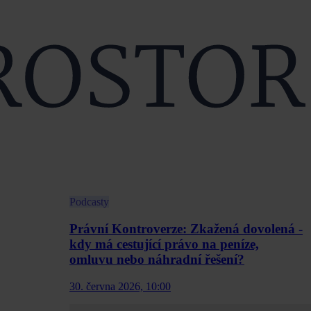
Podcasty
Právní Kontroverze: Zkažená dovolená -
kdy má cestující právo na peníze,
omluvu nebo náhradní řešení?
30. června 2026, 10:00