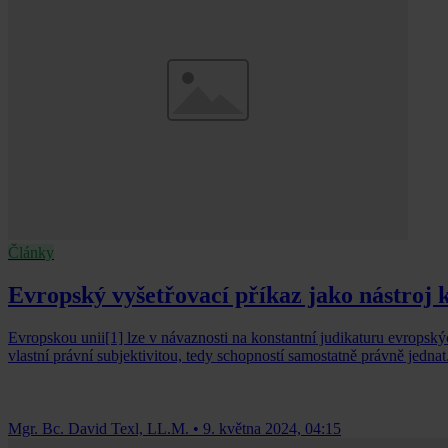
Články
Evropský vyšetřovací příkaz jako nástroj
Evropskou unii[1] lze v návaznosti na konstantní judikaturu evropsk
vlastní právní subjektivitou, tedy schopností samostatně právně jednat
Mgr. Bc. David Texl, LL.M.
•
9. května 2024, 04:15