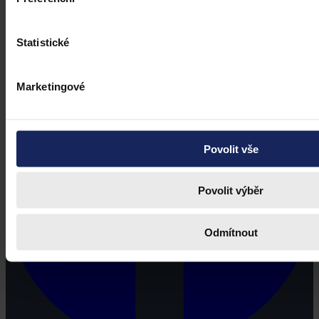
profesionálové a zástupci právnických profesí, ale všichni, kteří
potřebují právní informace.
Statistické
Marketingové
Povolit vše
Povolit výběr
Odmítnout