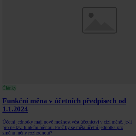
Články
Funkční měna v účetních předpisech od
1.1.2024
Účetní jednotky mají nově možnost vést účetnictví v cizí měně, je-li
pro ně tzv. funkční měnou. Proč by se měla účetní jednotka pro
změnu měny rozhodnout?