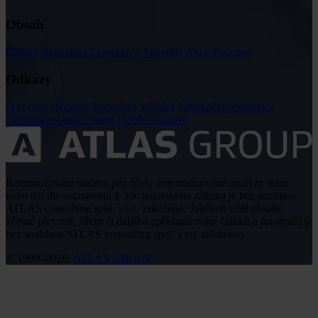
Obsah
Články
Judikatura
Legislativa
Aktuality
Akce
Podcasty
Odkazy
O portálu
Redakce
Podmínky užívání
Publikační podmínky
Ochrana osobních údajů
Odběr časopisu
Rozmnožování obsahu pro účely automatizované analýzy textů
nebo dat dle ustanovení § 39c autorského zákona je bez souhlasu
ATLAS consulting spol. s r.o. zakázáno. Jakékoli užití obsahu
včetně převzetí, šíření či dalšího zpřístupňování článků a fotografií je
bez souhlasu ATLAS consulting spol. s r.o. zakázáno.
© 1999–2026,
ATLAS GROUP