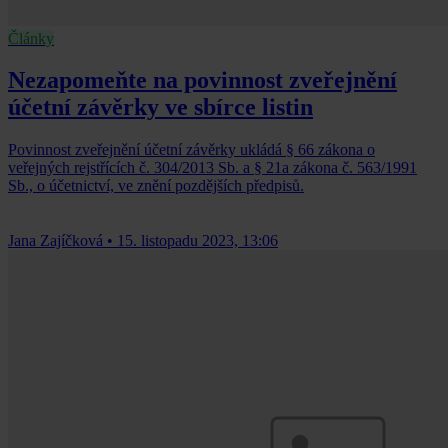
Články
Nezapomeňte na povinnost zveřejnění
účetní závěrky ve sbírce listin
Povinnost zveřejnění účetní závěrky ukládá § 66 zákona o
veřejných rejstřících č. 304/2013 Sb. a § 21a zákona č. 563/1991
Sb., o účetnictví, ve znění pozdějších předpisů.
Jana Zajíčková
•
15. listopadu 2023, 13:06