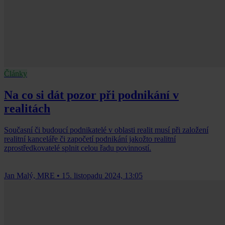
Články
Na co si dát pozor při podnikání v
realitách
Současní či budoucí podnikatelé v oblasti realit musí při založení
realitní kanceláře či započetí podnikání jakožto realitní
zprostředkovatelé splnit celou řadu povinností.
Jan Malý, MRE
•
15. listopadu 2024, 13:05