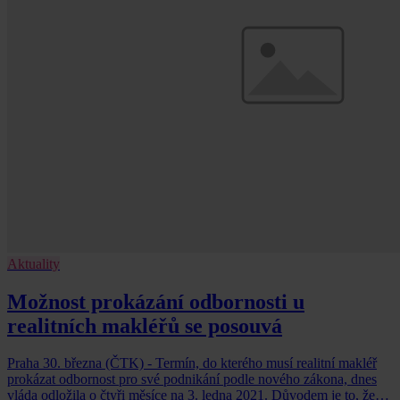
Aktuality
Možnost prokázání odbornosti u
realitních makléřů se posouvá
Praha 30. března (ČTK) - Termín, do kterého musí realitní makléř
prokázat odbornost pro své podnikání podle nového zákona, dnes
vláda odložila o čtyři měsíce na 3. ledna 2021. Důvodem je to, že