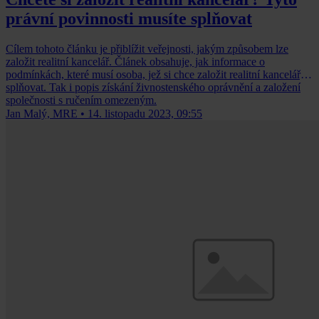
právní povinnosti musíte splňovat
Cílem tohoto článku je přiblížit veřejnosti, jakým způsobem lze
založit realitní kancelář. Článek obsahuje, jak informace o
podmínkách, které musí osoba, jež si chce založit realitní kancelář,
splňovat. Tak i popis získání živnostenského oprávnění a založení
společnosti s ručením omezeným.
Jan Malý, MRE
•
14. listopadu 2023, 09:55