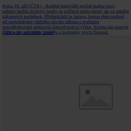
Praha 18. září (ČTK) - Realitní kanceláře možná budou moci
nabízet službu úschovy peněz na pořízení nemovitosti, ale za splnění
zákonných podmínek. Předpokládá to úprava, kterou dnes podpořil
při projednávání vládního návrhu zákona o realitním
zprostředkování sněmovní ústavně-právní výbor. Norma má stanovit
požadavky na realitní makléře a podmínky jejich činnosti.
ČTK
•
18. září 2019, 22:00
Hospodářský výbor ji podpořil už dříve beze změn.