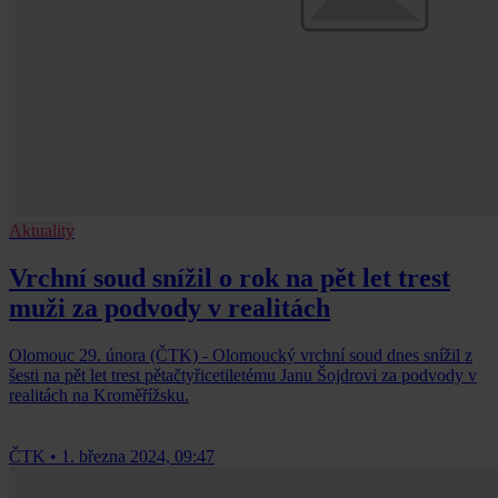
Aktuality
Vrchní soud snížil o rok na pět let trest
muži za podvody v realitách
Olomouc 29. února (ČTK) - Olomoucký vrchní soud dnes snížil z
šesti na pět let trest pětačtyřicetiletému Janu Šojdrovi za podvody v
realitách na Kroměřížsku.
ČTK
•
1. března 2024, 09:47