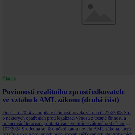
Články
Povinnosti realitního zprostředkovatele
ve vztahu k AML zákonu (druhá část)
Dne 1. 5. 2024 vstoupila v účinnost novela zákona č. 253/2008 Sb.,
o některých opatřeních proti legalizaci výnosů z trestné činnosti a
financování terorismu, publikovaná ve Sbírce zákonů pod číslem
107/2024 Sb. Jedná se již o několikátou novelu AML zákona, která
rozšiřuje okruh povinných osob, rozsah zjišťovaných identifikačních