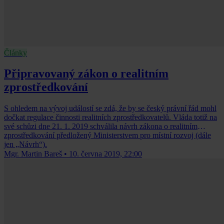
Články
Připravovaný zákon o realitním
zprostředkování
S ohledem na vývoj událostí se zdá, že by se český právní řád mohl
dočkat regulace činnosti realitních zprostředkovatelů. Vláda totiž na
své schůzi dne 21. 1. 2019 schválila návrh zákona o realitním
zprostředkování předložený Ministerstvem pro místní rozvoj (dále
jen „Návrh“).
Mgr. Martin Bareš
•
10. června 2019, 22:00