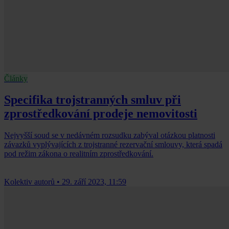
Články
Specifika trojstranných smluv při
zprostředkování prodeje nemovitosti
Nejvyšší soud se v nedávném rozsudku zabýval otázkou platnosti
závazků vyplývajících z trojstranné rezervační smlouvy, která spadá
pod režim zákona o realitním zprostředkování.
Kolektiv autorů
•
29. září 2023, 11:59