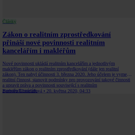
Články
Zákon o realitním zprostředkování
přináší nové povinnosti realitním
kancelářím i makléřům
Nové povinnosti ukládá realitním kancelářím a jednotlivým
makléřům zákon o realitním zprostředkování (dále jen realitní
zákon). Ten nabyl účinnosti 3. března 2020. Jeho účelem je vymezit
realitní činnost, stanovit podmínky pro provozování takové činnosti
a upravit práva a povinnosti související s realitním
zprostředkováním.
Barbora Chmelařová
•
20. května 2020, 04:33