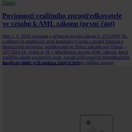
Články
Povinnosti realitního zprostředkovatele
ve vztahu k AML zákonu (první část)
Dne 1. 5. 2024 vstoupila v účinnost novela zákona č. 253/2008 Sb.,
o některých opatřeních proti legalizaci výnosů z trestné činnosti a
financování terorismu, publikovaná ve Sbírce zákonů pod číslem
107/2024 Sb. Jedná se již o několikátou novelu AML zákona, která
rozšiřuje okruh povinných osob, rozsah zjišťovaných identifikačních
údajů, upravuje výši sankcí a zaobírá se také dalšími aspekty
Jan Malý, MRE
•
28. května 2024, 02:09
původního právního předpisu.