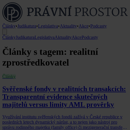
Články
•
Judikatura
•
Legislativa
•
Aktuality
•
Akce
•
Podcasty
Články
Judikatura
Legislativa
Aktuality
Akce
Podcasty
Články s tagem: realitní
zprostředkovatel
Články
Svěřenské fondy v realitních transakcích:
Transparentní evidence skutečných
majitelů versus limity AML prověrky
Využívání institutu svěřenských fondů zažívá v České republice v
posledních letech dynamický nárůst, a to nejen jako nástroj pro
správu rodinného majetku (family office) či mezigenerační transfer,