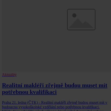
Aktuality
Realitní makléři zřejmě budou muset mít
potřebnou kvalifikaci
Praha 21. ledna (ČTK) - Realitní makléři zřejmě budou muset mít v
budoucnu vysokoškolské vzdělání nebo potřebnou kvalifikaci.