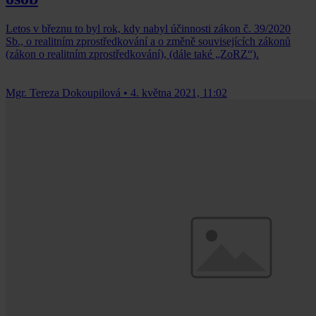
Letos v březnu to byl rok, kdy nabyl účinnosti zákon č. 39/2020
Sb., o realitním zprostředkování a o změně souvisejících zákonů
(zákon o realitním zprostředkování), (dále také „ZoRZ“).
Mgr. Tereza Dokoupilová
•
4. května 2021, 11:02