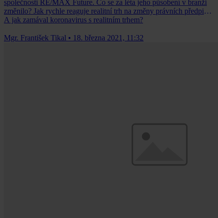
společnosti RE/MAX Future. Co se za léta jeho působení v branži
změnilo? Jak rychle reaguje realitní trh na změny právních předpisů?
A jak zamával koronavirus s realitním trhem?
Mgr. František Tikal
•
18. března 2021, 11:32