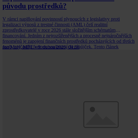
původu prostředků?
V rámci naplňování povinností plynoucích z legislativy proti
legalizaci výnosů z trestné činnosti (AML) čelí realitní
zprostředkovatelé v roce 2026 stále složitějším schématům
financování. Jedním z nejrozšířenějších a procesně nejnáročnějších
fenoménů je zapojení finančních prostředků pocházejících od třetích
osob, nejčastěji formou soukromých zápůjček. Tento článek
Jan Malý, MRE
•
9. dubna 2026, 04:36
podrobuje analýze rozsah povinností povinné osoby při zkoumání
tzv. „zdroje zdroje“ (nejedná se o překlep) a hledá hranici mezi
zákonnou povinností kontroly klienta a nepřípustným zásahem do
soukromí nezúčastněných třetích stran.