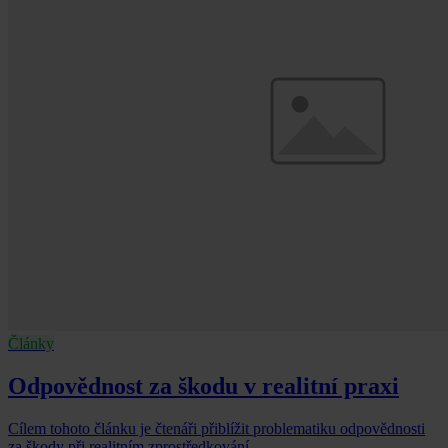
Články
Odpovědnost za škodu v realitní praxi
Cílem tohoto článku je čtenáři přiblížit problematiku odpovědnosti
za škody při realitním zprostředkování.