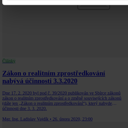
Články
Zákon o realitním zprostředkování
nabývá účinnosti 3.3.2020
Dne 17. 2. 2020 byl pod č. 39/2020 publikován ve Sbírce zákonů
zákon o realitním zprostředkování a o změně souvisejících zákonů
(dále jen „Zákon o realitním zprostředkování“), který nabyde
účinnosti dne 3. 3. 2020.
Mgr. Ing. Ladislav Vajdík
•
26. února 2020, 23:00