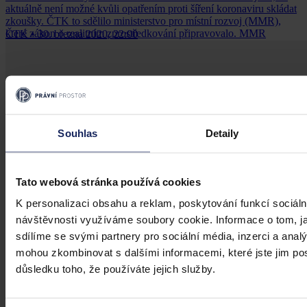
aktuálně není možné kvůli opatřením proti šíření koronaviru skládat
zkoušky. ČTK to sdělilo ministerstvo pro místní rozvoj (MMR),
které zákon o realitním zprostředkování připravovalo. MMR
ČTK
•
30. března 2020, 22:00
předpokládá, že ve druhé polovině roku již bude možné zkoušky
absolvovat.
Souhlas
Detaily
Tato webová stránka používá cookies
K personalizaci obsahu a reklam, poskytování funkcí sociáln
návštěvnosti využíváme soubory cookie. Informace o tom, j
sdílíme se svými partnery pro sociální média, inzerci a analý
mohou zkombinovat s dalšími informacemi, které jste jim posk
důsledku toho, že používáte jejich služby.