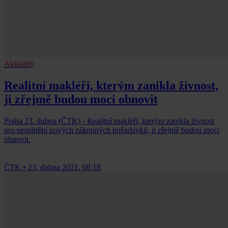
Aktuality
Realitní makléři, kterým zanikla živnost,
ji zřejmě budou moci obnovit
Praha 23. dubna (ČTK) - Realitní makléři, kterým zanikla živnost
pro nesplnění nových zákonných požadavků, ji zřejmě budou moci
obnovit.
ČTK
•
23. dubna 2021, 08:18