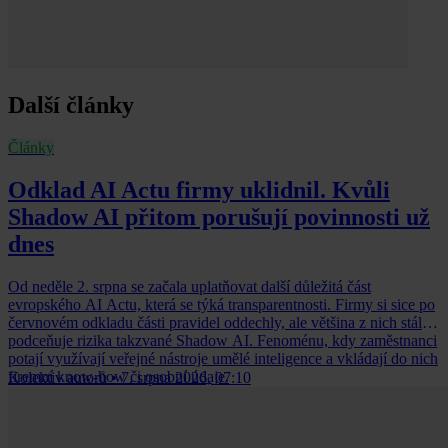
Další články
Články
Odklad AI Actu firmy uklidnil. Kvůli
Shadow AI přitom porušují povinnosti už
dnes
Od neděle 2. srpna se začala uplatňovat další důležitá část
evropského AI Actu, která se týká transparentnosti. Firmy si sice po
červnovém odkladu části pravidel oddechly, ale většina z nich stále
podceňuje rizika takzvané Shadow AI. Fenoménu, kdy zaměstnanci
potají využívají veřejné nástroje umělé inteligence a vkládají do nich
firemní know-how či osobní údaje.
Kolektiv autorů
•
7. srpna 2026, 07:10