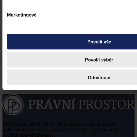
Marketingové
Povolit vše
Povolit výběr
Odmítnout
Právní portál, jehož cílovou skupinou jsou nejenom právní
profesionálové a zástupci právnických profesí, ale všichni, kteří
potřebují právní informace.