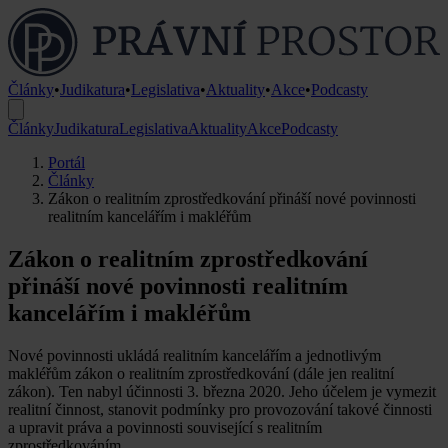
Články
•
Judikatura
•
Legislativa
•
Aktuality
•
Akce
•
Podcasty
Články
Judikatura
Legislativa
Aktuality
Akce
Podcasty
Portál
Články
Zákon o realitním zprostředkování přináší nové povinnosti
realitním kancelářím i makléřům
Zákon o realitním zprostředkování
přináší nové povinnosti realitním
kancelářím i makléřům
Nové povinnosti ukládá realitním kancelářím a jednotlivým
makléřům zákon o realitním zprostředkování (dále jen realitní
zákon). Ten nabyl účinnosti 3. března 2020. Jeho účelem je vymezit
realitní činnost, stanovit podmínky pro provozování takové činnosti
a upravit práva a povinnosti související s realitním
zprostředkováním.