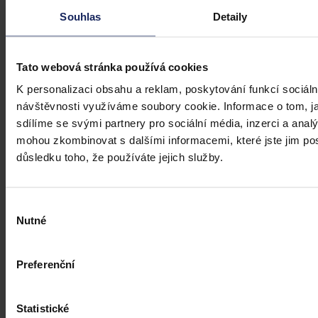
Souhlas
Detaily
Tato webová stránka používá cookies
Články
K personalizaci obsahu a reklam, poskytování funkcí sociáln
návštěvnosti využíváme soubory cookie. Informace o tom, j
Kdy je možné sáhnout po jinak
sdílíme se svými partnery pro sociální média, inzerci a analý
urážlivých označeních?
mohou zkombinovat s dalšími informacemi, které jste jim posk
důsledku toho, že používáte jejich služby.
Tento článek shrnuje nedávný rozsudek Evropského soudu pro
lidská práva (ESLP) v kauze Mortensen proti Dánsku, který může
sehrát roli v dalším řešení obdobných případů na ochranu osobnosti,
zejména pokud se jedná o působení na sociálních sítích,
Výběr
předchozího jednání poškozeného a reálných základů pro hodnotící
Nutné
souhlasu
úsudek.
Kolektiv autorů
•
3. srpna 2026, 07:37
Preferenční
Statistické