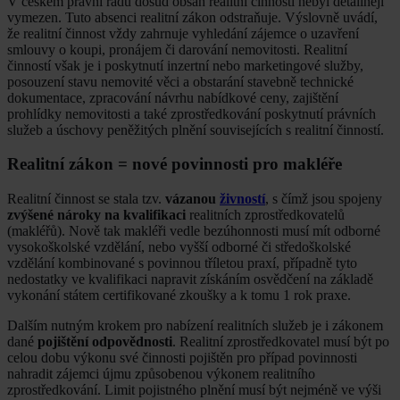
V českém právní řádu dosud obsah realitní činnosti nebyl detailněji
vymezen. Tuto absenci realitní zákon odstraňuje. Výslovně uvádí,
že realitní činnost vždy zahrnuje vyhledání zájemce o uzavření
smlouvy o koupi, pronájem či darování nemovitosti. Realitní
činností však je i poskytnutí inzertní nebo marketingové služby,
posouzení stavu nemovité věci a obstarání stavebně technické
dokumentace, zpracování návrhu nabídkové ceny, zajištění
prohlídky nemovitosti a také zprostředkování poskytnutí právních
služeb a úschovy peněžitých plnění souvisejících s realitní činností.
Realitní zákon = nové povinnosti pro makléře
Realitní činnost se stala tzv.
vázanou
živností
, s čímž jsou spojeny
zvýšené nároky na kvalifikaci
realitních zprostředkovatelů
(makléřů). Nově tak makléři vedle bezúhonnosti musí mít odborné
vysokoškolské vzdělání, nebo vyšší odborné či středoškolské
vzdělání kombinované s povinnou tříletou praxí, případně tyto
nedostatky ve kvalifikaci napravit získáním osvědčení na základě
vykonání státem certifikované zkoušky a k tomu 1 rok praxe.
Dalším nutným krokem pro nabízení realitních služeb je i zákonem
dané
pojištění odpovědnosti
. Realitní zprostředkovatel musí být po
celou dobu výkonu své činnosti pojištěn pro případ povinnosti
nahradit zájemci újmu způsobenou výkonem realitního
zprostředkování. Limit pojistného plnění musí být nejméně ve výši