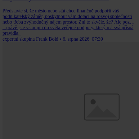
Představte si, že město nebo stát chce finančně podpořit váš
podnikatelský záměr, poskytnout vám dotaci na rozvoj společnosti
nebo třeba zvýhodněný nájem prostor. Zní to skvěle, že? Ale pozor
– právě jste vstoupili do světa veřejné podpory, který má svá přísná
pravidla.
expertní skupina Frank Bold
•
6. srpna 2026, 07:39