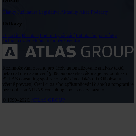
Obsah
Články
Judikatura
Legislativa
Aktuality
Akce
Podcasty
Odkazy
O portálu
Redakce
Podmínky užívání
Publikační podmínky
Ochrana osobních údajů
Odběr časopisu
Rozmnožování obsahu pro účely automatizované analýzy textů
nebo dat dle ustanovení § 39c autorského zákona je bez souhlasu
ATLAS consulting spol. s r.o. zakázáno. Jakékoli užití obsahu
včetně převzetí, šíření či dalšího zpřístupňování článků a fotografií je
bez souhlasu ATLAS consulting spol. s r.o. zakázáno.
© 1999–2026,
ATLAS GROUP