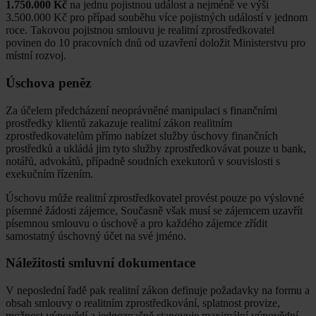
1.750.000 Kč
na jednu pojistnou událost a nejméně ve výši
3.500.000 Kč pro případ souběhu více pojistných událostí v jednom
roce. Takovou pojistnou smlouvu je realitní zprostředkovatel
povinen do 10 pracovních dnů od uzavření doložit Ministerstvu pro
místní rozvoj.
Úschova peněz
Za účelem předcházení neoprávněné manipulaci s finančními
prostředky klientů zakazuje realitní zákon realitním
zprostředkovatelům přímo nabízet služby úschovy finančních
prostředků a ukládá jim tyto služby zprostředkovávat pouze u bank,
notářů, advokátů, případně soudních exekutorů v souvislosti s
exekučním řízením.
Úschovu může realitní zprostředkovatel provést pouze po výslovné
písemné žádosti zájemce, Současně však musí se zájemcem uzavřít
písemnou smlouvu o úschově a pro každého zájemce zřídit
samostatný úschovný účet na své jméno.
Náležitosti smluvní dokumentace
V neposlední řadě pak realitní zákon definuje požadavky na formu a
obsah smlouvy o realitním zprostředkování, splatnost provize,
možnost výpovědí a jednoznačně stanovuje maximální výpovědní