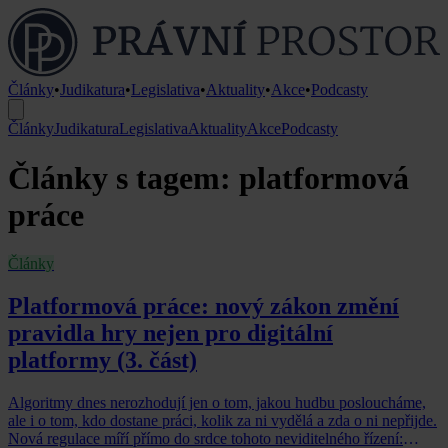
Články
•
Judikatura
•
Legislativa
•
Aktuality
•
Akce
•
Podcasty
Články
Judikatura
Legislativa
Aktuality
Akce
Podcasty
Články s tagem: platformová
práce
Články
Platformová práce: nový zákon změní
pravidla hry nejen pro digitální
platformy (3. část)
Algoritmy dnes nerozhodují jen o tom, jakou hudbu posloucháme,
ale i o tom, kdo dostane práci, kolik za ni vydělá a zda o ni nepřijde.
Nová regulace míří přímo do srdce tohoto neviditelného řízení: