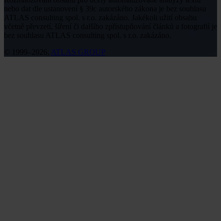
nebo dat dle ustanovení § 39c autorského zákona je bez souhlasu
ATLAS consulting spol. s r.o. zakázáno. Jakékoli užití obsahu
včetně převzetí, šíření či dalšího zpřístupňování článků a fotografií je
bez souhlasu ATLAS consulting spol. s r.o. zakázáno.
© 1999–2026,
ATLAS GROUP