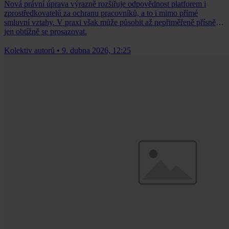
Nová právní úprava výrazně rozšiřuje odpovědnost platforem i
zprostředkovatelů za ochranu pracovníků, a to i mimo přímé
smluvní vztahy. V praxi však může působit až nepřiměřeně přísně a
jen obtížně se prosazovat.
Kolektiv autorů
•
9. dubna 2026, 12:25