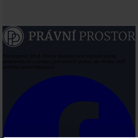
Právní portál, jehož cílovou skupinou jsou nejenom právní
profesionálové a zástupci právnických profesí, ale všichni, kteří
potřebují právní informace.