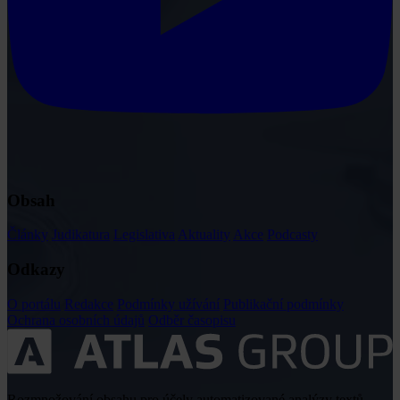
Obsah
Články
Judikatura
Legislativa
Aktuality
Akce
Podcasty
Odkazy
O portálu
Redakce
Podmínky užívání
Publikační podmínky
Ochrana osobních údajů
Odběr časopisu
Rozmnožování obsahu pro účely automatizované analýzy textů