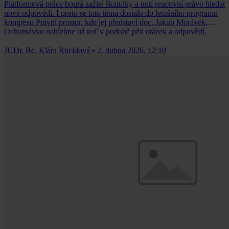
Platformová práce bourá zažité škatulky a nutí pracovní právo hledat
nové odpovědi. I proto se toto téma dostalo do letošního programu
kongresu Právní prostor, kde jej představí doc. Jakub Morávek.
Ochutnávku nabízíme už teď v podobě pěti otázek a odpovědí.
JUDr. Bc. Klára Rücklová
•
2. dubna 2026, 12:10