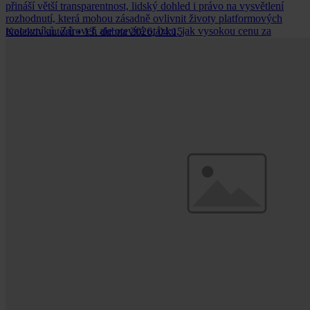
přináší větší transparentnost, lidský dohled i právo na vysvětlení
rozhodnutí, která mohou zásadně ovlivnit životy platformových
pracovníků. Zároveň ale otevírá otázku, jak vysokou cenu za
Kolektiv autorů
•
13. dubna 2026, 04:15
férovější pravidla zaplatí samotné platformy.