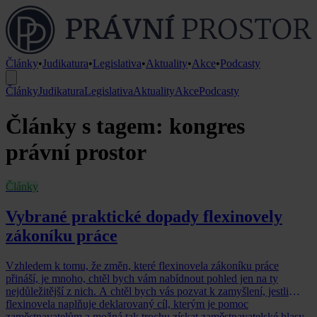
Články
•
Judikatura
•
Legislativa
•
Aktuality
•
Akce
•
Podcasty
Články
Judikatura
Legislativa
Aktuality
Akce
Podcasty
Články s tagem: kongres
právní prostor
Články
Vybrané praktické dopady flexinovely
zákoníku práce
Vzhledem k tomu, že změn, které flexinovela zákoníku práce
přináší, je mnoho, chtěl bych vám nabídnout pohled jen na ty
nejdůležitější z nich. A chtěl bych vás pozvat k zamyšlení, jestli
flexinovela naplňuje deklarovaný cíl, kterým je pomoc
zaměstnavatelům a možná tak trochu získat zaměstnavatelské hlasy