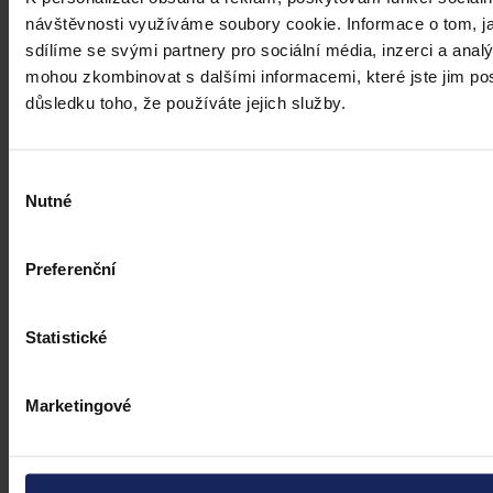
návštěvnosti využíváme soubory cookie. Informace o tom, j
Flexinovela zákoníku práce přináší zaměstnavatelům nové možnosti.
Na letošním kongresu Právní prostor novinky představí Mgr. Jakub
sdílíme se svými partnery pro sociální média, inzerci a analý
Málek, advokát a managing partner PEYTON legal, pro něhož je
mohou zkombinovat s dalšími informacemi, které jste jim posk
pracovní právo nejoblíbenější částí advokátní praxe. Vy si dnes
důsledku toho, že používáte jejich služby.
můžete dát prostřednictvím našeho rozhovoru malou ochutnávku
kongresového příspěvku.
JUDr. Bc. Klára Rücklová
•
16. dubna 2025, 11:45
Výběr
Nutné
souhlasu
Preferenční
Statistické
Marketingové