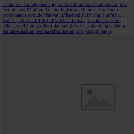
Téma umělé inteligence a jejího dopadu na oblast autorských práv
rezonuje napříč právní i technologickou veřejností. Právě této
problematice se bude věnovat i příspěvek JUDr. Ing. Jindřicha
Kalíška, Ph.D. CIPP/E CIPM FIP, advokáta, vysokoškolského
učitele, mediátora a odborníka na duševní vlastnictví, na letošním
kongresu Právní prostor. Nám v rozhovoru poskytl malou
Nina Veselá
•
23. května 2025, 12:23
ochutnávku toho, na co se můžeme na kongresu těšit.