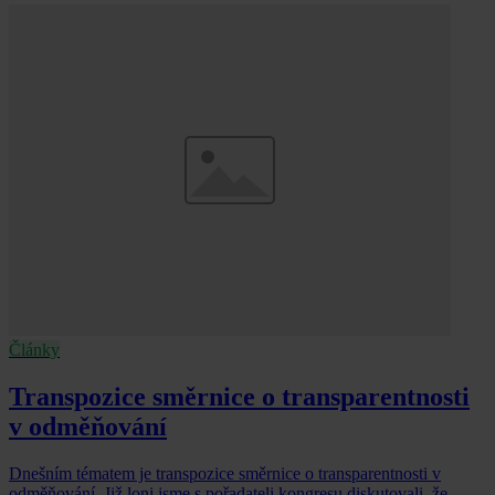
Články
Transpozice směrnice o transparentnosti
v odměňování
Dnešním tématem je transpozice směrnice o transparentnosti v
odměňování. Již loni jsme s pořadateli kongresu diskutovali, že