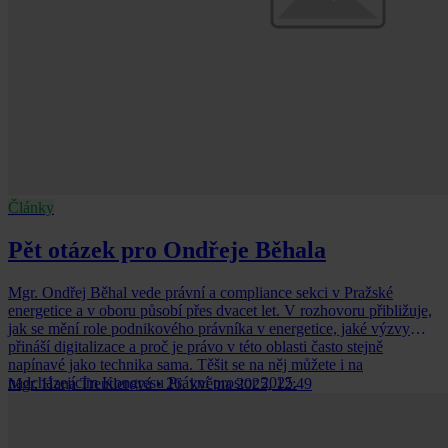
Články
Pět otázek pro Ondřeje Běhala
Mgr. Ondřej Běhal vede právní a compliance sekci v Pražské
energetice a v oboru působí přes dvacet let. V rozhovoru přibližuje,
jak se mění role podnikového právníka v energetice, jaké výzvy
přináší digitalizace a proč je právo v této oblasti často stejně
napínavé jako technika sama. Těšit se na něj můžete i na
nadcházejícím Kongresu Právní prostor 2025.
Mgr. Hana Treutlerová
•
26. května 2025, 12:49