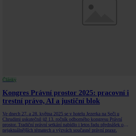
Články
Kongres Právní prostor 2025: pracovní i
trestní právo, AI a justiční blok
Ve dnech 27. a 28. května 2025 se v hotelu Jezerka na Seči u
Chrudimi uskutečnil již 13. ročník odborného kongresu Právní
prostor. Tradiční právní setkání nabídlo i letos řadu přednášek o
nejaktuálnějších tématech a výzvách současné právní praxe.