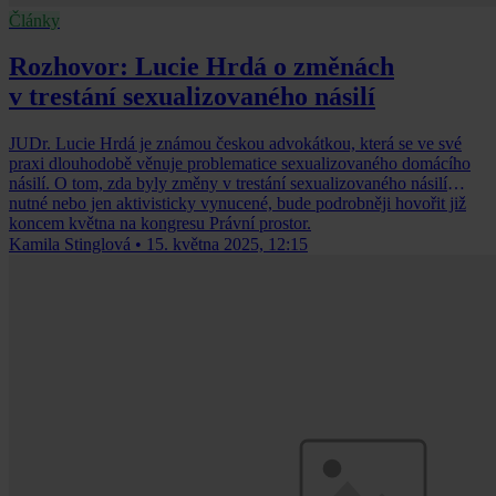
Články
Rozhovor: Lucie Hrdá o změnách
v trestání sexualizovaného násilí
JUDr. Lucie Hrdá je známou českou advokátkou, která se ve své
praxi dlouhodobě věnuje problematice sexualizovaného domácího
násilí. O tom, zda byly změny v trestání sexualizovaného násilí
nutné nebo jen aktivisticky vynucené, bude podrobněji hovořit již
koncem května na kongresu Právní prostor.
Kamila Stinglová
•
15. května 2025, 12:15