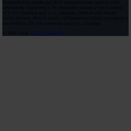
Rozmnožování obsahu pro účely automatizované analýzy textů
nebo dat dle ustanovení § 39c autorského zákona je bez souhlasu
ATLAS consulting spol. s r.o. zakázáno. Jakékoli užití obsahu
včetně převzetí, šíření či dalšího zpřístupňování článků a fotografií je
bez souhlasu ATLAS consulting spol. s r.o. zakázáno.
© 1999–2026,
ATLAS GROUP