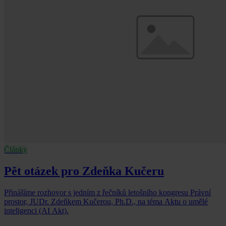
Články
Pět otázek pro Zdeňka Kučeru
Přinášíme rozhovor s jedním z řečníků letošního kongresu Právní
prostor, JUDr. Zdeňkem Kučerou, Ph.D., na téma Aktu o umělé
inteligenci (AI Akt).