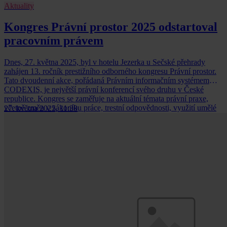
Aktuality
Kongres Právní prostor 2025 odstartoval
pracovním právem
Dnes, 27. května 2025, byl v hotelu Jezerka u Sečské přehrady
zahájen 13. ročník prestižního odborného kongresu Právní prostor.
Tato dvoudenní akce, pořádaná Právním informačním systémem
CODEXIS, je největší právní konferencí svého druhu v České
republice. Kongres se zaměřuje na aktuální témata právní praxe,
včetně změn v zákoníku práce, trestní odpovědnosti, využití umělé
27. května 2025, 11:30
inteligence v právu a justičních otázek.