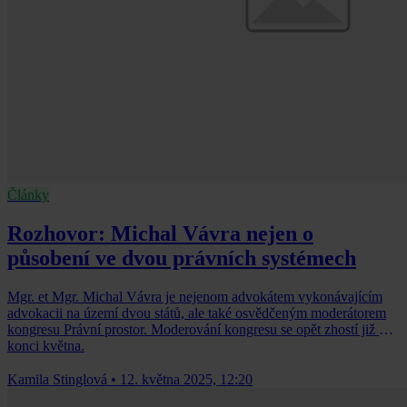
Články
Rozhovor: Michal Vávra nejen o
působení ve dvou právních systémech
Mgr. et Mgr. Michal Vávra je nejenom advokátem vykonávajícím
advokacii na území dvou států, ale také osvědčeným moderátorem
kongresu Právní prostor. Moderování kongresu se opět zhostí již na
konci května.
Kamila Stinglová
•
12. května 2025, 12:20