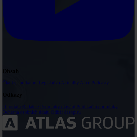
Obsah
Články
Judikatura
Legislativa
Aktuality
Akce
Podcasty
Odkazy
O portálu
Redakce
Podmínky užívání
Publikační podmínky
Ochrana osobních údajů
Odběr časopisu