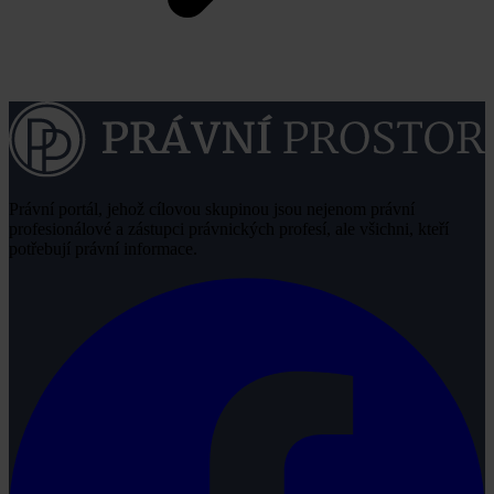
Právní portál, jehož cílovou skupinou jsou nejenom právní
profesionálové a zástupci právnických profesí, ale všichni, kteří
potřebují právní informace.