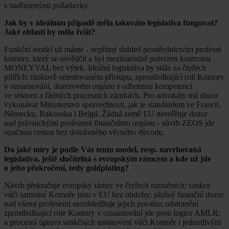
s nadřazenými požadavky.
Jak by v ideálním případě měla takováto legislativa fungovat?
Jaké oblasti by měla řešit?
Funkční model už máme - nepřímý dohled prostřednictvím profesní
komory, který se osvědčil a byl mezinárodně potvrzen kontrolou
MONEYVAL bez výtek. Ideální legislativa by stála na čtyřech
pilířích: rizikově orientovaném přístupu, zprostředkující roli Komory
v oznamování, dozorovém orgánu s odbornou kompetencí
ve sektoru a řádných procesních zárukách. Pro advokáty má dozor
vykonávat Ministerstvo spravedlnosti, jak je standardem ve Francii,
Německu, Rakousku i Belgii. Žádná země EU nesvěřuje dozor
nad právnickými profesemi finančnímu orgánu - návrh ZEOS jde
opačnou cestou bez doloženého věcného důvodu.
Do jaké míry je podle Vás tento model, resp. navrhovaná
legislativa, ještě slučitelná s evropským rámcem a kde už jde
o jeho překročení, tedy goldplating?
Návrh překračuje evropský rámec ve čtyřech rozměrech: sankce
vůči samotné Komoře jsou v EU bez obdoby; plošný finanční dozor
nad všemi profesemi nezohledňuje jejich povahu; odstranění
zprostředkující role Komory v oznamování jde proti logice AMLR;
a procesní úprava sankčních ustanovení vůči Komoře i jednotlivým