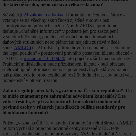
dostatečně široká, nebo zůstává velká šedá zóna?
Stávající
§ 21 zákona o advokacii
formuluje mlčenlivost široce -
vztahuje se na všechny skutečnosti zjištěné v souvislosti
s poskytováním právních služeb. Návrh ZEOS naproti tomu
definuje „chráněné informace“ v podstatě jen pro zastoupení
v soudních řízeních; poradenství v obchodních transakcích,
daňových strukturách nebo plánování majetku zůstává v šedé
zóně.
AMLD6
čl. 21 odst. 2 přitom hovoří o ochraně „ascertaining
the legal position“ - posuzování právního postavení klienta obecně -
a SDEU v
rozsudku č. C-694/20
toto pojetí rozšířil i na poradenství.
Praktickým důsledkem bude přizpůsobení klienta - buď přestane
sdělovat úplné informace, nebo si poradenství vyhledá v zahraničí;
náš požadavek je proto explicitně rozšířit definici tak, aby pokrývala
poradenství v plném rozsahu.
Zákon reguluje advokáty s „vazbou na Českou republiku“. Co
to může znamenat pro zahraniční advokátní kanceláře? Lze
vůbec řešit to, že při zahraničních transakcích mohou mít
povinné osoby v různých jurisdikcích odlišné standardy pro
hloubkovou kontrolu?
Pojem „vazba na ČR“ je v návrhu formulován velmi široce - AMLR
přitom vychází z principu povinné osoby usazené v EU, tedy
z místa hlavního sídla nebo provozovny. Vyžadovat plnění českých