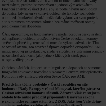
evropského AML rámce, ale o změnu institucionální rovnováhy
mezi státem, profesní samosprávou a jednotlivým advokátem.
Finanční analytický úřad (FAÚ) by se podle návrhu mohl dostat
do pozice, kdy nejen vykonává dohled, ale fakticky rozhoduje
o tom, zda konkrétní advokát může dále vykonávat svou profesi,
a to s minimem procesních záruk a bez reálné možnosti obrany
před okamžitým dopadem.
ČAK upozorňuje, že takto nastavený model posouvá český systém
od nepřímého dohledu prostřednictvím České advokátní komory
směrem k přímé ingerenci státní moci do výkonu advokacie. Tím
se otevírá otázka, zda navržená úprava odpovídá evropskému AML
rámci, nebo jej již překračuje, a zda je slučitelná s ústavními principy
nezávislosti advokacie jako jedné z klíčových záruk práva
na spravedlivý proces.
O těchto otázkách, limitech státní regulace a dopadech na samotné
fungování advokacie hovoříme s Adamem Felixem, místopředsedou
Kontrolní rady a místopředsedou Sekce ČAK pro AML.
Před dvěma týdny proběhlo v České republice on-site
hodnocení Rady Evropy v rámci Moneyval, kterého jste se za
Českou advokátní komoru účastnil. Zároveň však ve stejném
období bylo nutné předložit připomínky k návrhu zákona
o ekonomické ochraně státu, tzv. ZEOS. Jaké jsou Vaše dojmy
z tohoto souběhu a celého připomínkového řízení?