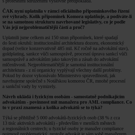
s profesními sdruženími výslovně předpokládá.
ČAK nyní uplatnila v rámci oficiálního připomínkového řízení
své výhrady. Kolik připomínek Komora uplatňuje, a podíváte-li
se na samotnou strukturu navrhované legislativy, co je podle
Vás její nejproblematičtější částí a proč?
Uplatnili jsme celkem asi 150 stran připomínek, které spadají
do šesti okruhů: institucionální architektura dozoru, ekonomický
dopad (velice konzervativně 485 mil. Kč ročně na advokátní stav),
goldplating, sankce vůči samosprávě, procesní úprava sankcí vůči
samosprávě a advokátům jako takovým a zásah do advokátní
mlčenlivosti. Nejproblematičtější je samotná institucionální
architektura - z ní organicky vyplývají všechny další problémy.
Pokud by dozor vykonávalo Ministerstvo spravedlnosti, jak
navrhujeme společně s Notářskou komorou ČR, mnohé procesní
a sankční vady by vymizely.
Návrh ukládá i fyzickým osobám - samostatně podnikajícím
advokátům - povinnost mít manažera pro AML compliance. Co
to v praxi znamená a kolika advokátů se to týká?
Týká se přibližně 5 000 advokátů-fyzických osob (38 % z cca
13 tisíc aktivních advokátů) - především v menších městech
a regionálních centrech; u fyzické osoby je manažer compliance
pojmově problematický, protože advokát je sám sobě manažerem.