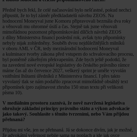
Předně bych řekl, že celé načasování bylo nešťastné, pokud nechci
připustit, že to byl záměr předkladatelů návrhu ZEOS. Na
hodnocení Moneyval jsme Komoru připravovali bezmála dva roky
a věnovali mu ohromné úsilí a čas. Stejně tak jsme věnovali
mimořádnou pozornost připomínkování dílčích návrhů ZEOS
z dílny Ministerstva financí poslední rok, avšak tyto připomínky
nebyly nijak zohledněny. Souběh dvou nejdůležitějších milníků
v oboru AML v ČR, tedy mezinárodní hodnocení Moneyval
a kulminace tvorby zákona před vstupem do schvalovacího procesu,
byl poměrně zákeřným překvapením. Zde bych ještě podotkl, že
na zavedení nové evropské legislativy do českého právního rámce
máme čas až do července 2027, veškerý sprint je uměle vyvolán
vnitřními lhůtami úředníků z Ministerstva financí. I přes takto
vyvolaný tlak se nám podařilo zpracovat mimořádně obsáhlý text
připomínek (pro zajímavost zhruba 150 stran textu při velikosti
písma 10).
V mediálním prostoru zaznívá, že nově navržená legislativa
ohrožuje základní principy právního státu a výkon advokacie
jako takový. Souhlasíte s těmito tvrzeními, nebo Vám přijdou
přehnaná?
Přijdou mi vše, jen ne přehnaná. Já se dokonce divím, jak je možné,
že advokátní veřejnost nebije sama na poplach a jde jak ovce