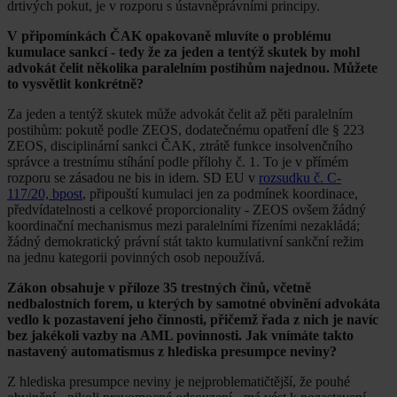
drtivých pokut, je v rozporu s ústavněprávními principy.
V připomínkách ČAK opakovaně mluvíte o problému
kumulace sankcí - tedy že za jeden a tentýž skutek by mohl
advokát čelit několika paralelním postihům najednou. Můžete
to vysvětlit konkrétně?
Za jeden a tentýž skutek může advokát čelit až pěti paralelním
postihům: pokutě podle ZEOS, dodatečnému opatření dle § 223
ZEOS, disciplinární sankci ČAK, ztrátě funkce insolvenčního
správce a trestnímu stíhání podle přílohy č. 1. To je v přímém
rozporu se zásadou ne bis in idem. SD EU v
rozsudku č. C-
117/20, bpost
, připouští kumulaci jen za podmínek koordinace,
předvídatelnosti a celkové proporcionality - ZEOS ovšem žádný
koordinační mechanismus mezi paralelními řízeními nezakládá;
žádný demokratický právní stát takto kumulativní sankční režim
na jednu kategorii povinných osob nepoužívá.
Zákon obsahuje v příloze 35 trestných činů, včetně
nedbalostních forem, u kterých by samotné obvinění advokáta
vedlo k pozastavení jeho činnosti, přičemž řada z nich je navíc
bez jakékoli vazby na AML povinnosti. Jak vnímáte takto
nastavený automatismus z hlediska presumpce neviny?
Z hlediska presumpce neviny je nejproblematičtější, že pouhé