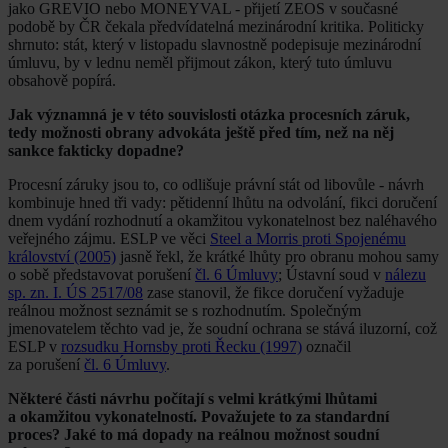
jako GREVIO nebo MONEYVAL - přijetí ZEOS v současné
podobě by ČR čekala předvídatelná mezinárodní kritika. Politicky
shrnuto: stát, který v listopadu slavnostně podepisuje mezinárodní
úmluvu, by v lednu neměl přijmout zákon, který tuto úmluvu
obsahově popírá.
Jak významná je v této souvislosti otázka procesních záruk,
tedy možnosti obrany advokáta ještě před tím, než na něj
sankce fakticky dopadne?
Procesní záruky jsou to, co odlišuje právní stát od libovůle - návrh
kombinuje hned tři vady: pětidenní lhůtu na odvolání, fikci doručení
dnem vydání rozhodnutí a okamžitou vykonatelnost bez naléhavého
veřejného zájmu. ESLP ve věci
Steel a Morris proti Spojenému
království (2005)
jasně řekl, že krátké lhůty pro obranu mohou samy
o sobě představovat porušení
čl. 6 Úmluvy
; Ústavní soud v
nálezu
sp. zn. I. ÚS 2517/08
zase stanovil, že fikce doručení vyžaduje
reálnou možnost seznámit se s rozhodnutím. Společným
jmenovatelem těchto vad je, že soudní ochrana se stává iluzorní, což
ESLP v
rozsudku Hornsby proti Řecku (1997)
označil
za porušení
čl. 6 Úmluvy
.
Některé části návrhu počítají s velmi krátkými lhůtami
a okamžitou vykonatelností. Považujete to za standardní
proces? Jaké to má dopady na reálnou možnost soudní