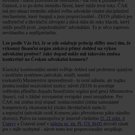
obvinění - nikoli pravomocné odsouzení - má vést k pozastavení
činnosti, a to po dobu trestního řízení, které může trvat roky. ČAK
má pro situaci trestního stíhání svého advokáta vlastní disciplinární
mechanismy, které fungují a jsou proporcionální - ZEOS přidává jen
nadbytečné a likvidační zdvojení a dává státu do ruky klacek, který
může použít proti „nepohodlným“ advokátům. To je něco naprosto
nevídaného a nepřijatelného.
Lze podle Vás říci, že se zde oslabuje princip dělby moci tím, že
výkonný finanční orgán získává přímý dohled na výkon
advokátní profese? Jaký dopad může mít takováto změna
konkrétně na Českou advokátní komoru?
Klasický kontinentální model svěřuje dohled nad profesemi spjatými
s justičním systémem (advokáti, notáři, soudní
exekutoři) Ministerstvu spravedlnosti - to není náhoda, ale logika
institucionální nezávislosti justice; návrh ZEOS to porušuje
svěřením přímého dopadu finančnímu orgánu pod gesci Ministerstva
financí, což v žádné srovnatelné evropské zemi nenajdeme. Pro
ČAK má změna trojí dopad: institucionální (ztráta samostatné
kompetence), ekonomický (riziko likvidačních sankcí)
a reputační (advokáti uvidí Komoru jako převodovou páku státního
dozoru). Právo na samosprávu je ústavně chráněno
čl. 21 odst. 4
Ústavy
a Ústavní soud v
nálezu sp. zn. Pl. ÚS 36/05
dovolil zásah
jen v míře nezbytné - návrh tento test proporcionality nesplňuje.