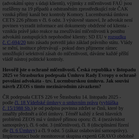
(advokátní spisy s údaji klientů), výjimky z mlčenlivosti FAÚ jsou
rozšířeny na 19 případů a odstraněním zprostředkující role ČAK
vzniká přímý kanál bez kontroly Komory. Lucemburská úmluva
CETS 226 přitom v čl. 6 odst. 3 výslovně stanoví, že advokát není
povinen vyzradit informace ani dokumenty obdržené od klienta -
vznikla právě jako reakce na zneužívání mlčenlivosti k postihu
advokátů zastupujících nepohodlné klienty; SD EU v
rozsudku
č. C-694/20
tuto zásadu potvrdil jako základ právního státu. Vlády
se mění, instituce přetrvávají - pokud dnes přijmeme rámec
umožňující selektivní zásah do mlčenlivosti, dáváme každé příští
vládě nástroj politické kontroly.
Hovořil jste o ochraně mlčenlivosti. Česká republika v listopadu
2025 ve Štrasburku podepsala Úmluvu Rady Evropy o ochraně
povolání advokáta - tzv. Lucemburskou úmluvu. Jak souvisí
návrh ZEOS s tímto mezinárodním závazkem?
ČR podepsala CETS 226 ve Štrasburku 14. listopadu 2025 -
podle
čl. 18 Vídeňské úmluvy o smluvním právu
(
vyhláška
č. 15/1988 Sb.
) je od podpisu povinna zdržet se činů, které by
zmařily předmět a účel úmluvy. Téměř každý z šesti hlavních
problémů ZEOS má v úmluvě přímou oporu: čl. 4 (nezávislost
samosprávy), čl. 6 odst. 3 (mlčenlivost), čl. 8 (disciplinární řízení
dle
čl. 6 Úmluvy
) a čl. 9 odst. 5 (zákaz oslabování samosprávy).
Implementaci bude monitorovat skupina expertů GRAVO obdobně