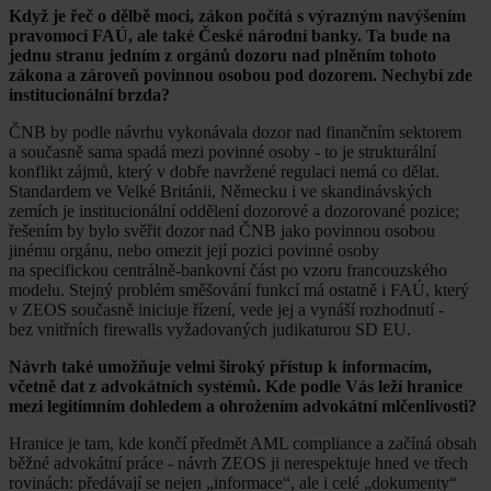
Když je řeč o dělbě moci, zákon počítá s výrazným navýšením
pravomocí FAÚ, ale také České národní banky. Ta bude na
jednu stranu jedním z orgánů dozoru nad plněním tohoto
zákona a zároveň povinnou osobou pod dozorem. Nechybí zde
institucionální brzda?
ČNB by podle návrhu vykonávala dozor nad finančním sektorem
a současně sama spadá mezi povinné osoby - to je strukturální
konflikt zájmů, který v dobře navržené regulaci nemá co dělat.
Standardem ve Velké Británii, Německu i ve skandinávských
zemích je institucionální oddělení dozorové a dozorované pozice;
řešením by bylo svěřit dozor nad ČNB jako povinnou osobou
jinému orgánu, nebo omezit její pozici povinné osoby
na specifickou centrálně-bankovní část po vzoru francouzského
modelu. Stejný problém směšování funkcí má ostatně i FAÚ, který
v ZEOS současně iniciuje řízení, vede jej a vynáší rozhodnutí -
bez vnitřních firewalls vyžadovaných judikaturou SD EU.
Návrh také umožňuje velmi široký přístup k informacím,
včetně dat z advokátních systémů. Kde podle Vás leží hranice
mezi legitimním dohledem a ohrožením advokátní mlčenlivosti?
Hranice je tam, kde končí předmět AML compliance a začíná obsah
běžné advokátní práce - návrh ZEOS ji nerespektuje hned ve třech
rovinách: předávají se nejen „informace“, ale i celé „dokumenty“