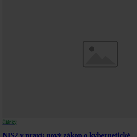
Články
NIS2 v praxi: nový zákon o kybernetické