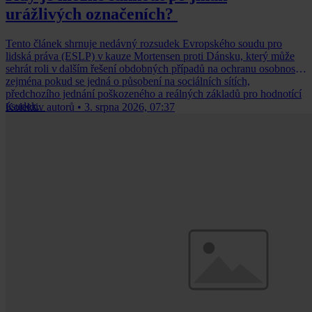
urážlivých označeních?
Tento článek shrnuje nedávný rozsudek Evropského soudu pro
lidská práva (ESLP) v kauze Mortensen proti Dánsku, který může
sehrát roli v dalším řešení obdobných případů na ochranu osobnosti,
zejména pokud se jedná o působení na sociálních sítích,
předchozího jednání poškozeného a reálných základů pro hodnotící
úsudek.
Kolektiv autorů
•
3. srpna 2026, 07:37