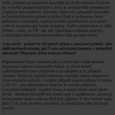
AML pravidel od zahraniční kanceláře jen kvůli klientovi-Čechovi
by vytvořilo paralelní jurisdikci, která je mezinárodně nestandardní
a fakticky nevynutitelná. Důsledky budou tři: zahraniční kanceláře
se českým klientům začnou vyhýbat (čímž je poškozeno české
podnikání v zahraničí), vznikne konflikt jurisdikčních pravomocí
a otevře se prostor pro forum shopping. Naším požadavkem je zúžit
definici „vazby na ČR“ tak, aby odpovídala unijnímu principu,
a explicitně zakotvit prioritu jurisdikce sídla povinné osoby.
A na závěr - pokud by byl návrh přijat v současné podobě, jaké
další možnosti obrany má Česká advokátní komora a jednotliví
advokáti? Plánujete třeba ústavní stížnost?
Připomínkové řízení vnímáme jako preferovaný a stále aktuální
prostor pro nalezení rozumného řešení - k věcné debatě
s předkladatelem jsme připraveni a považujeme ji za základní
variantu. Pokud by jednání nepřinesla výsledek, máme připravené
různé eskalační scénáře, v krajním případě ústavní stížnost či žalobu
u SD EU - pravděpodobnost úspěchu je vysoká vzhledem
k existující judikatuře. Soudní obrana je krajní řešení, které nikdo
nevítá - mnohem účinnější než soudní spor o nezákonnost zákona je
konsensuální úprava zákona před jeho přijetím. K této variantě jsme
jako ČAK plně otevřeni a doufáme, že předkladatel této možnosti
využije.