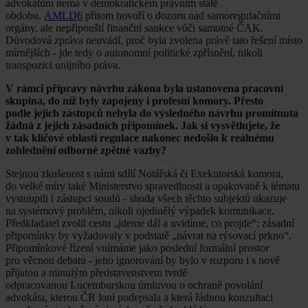
advokátům nemá v demokratickém právním státě
obdobu.
AMLD6
přitom hovoří o dozoru nad samoregulačními
orgány, ale nepřipouští finanční sankce vůči samotné ČAK.
Důvodová zpráva neuvádí, proč byla zvolena právě tato řešení místo
mírnějších - jde tedy o autonomní politické zpřísnění, nikoli
transpozici unijního práva.
V rámci přípravy návrhu zákona byla ustanovena pracovní
skupina, do níž byly zapojeny i profesní komory. Přesto
podle jejich zástupců nebyla do výsledného návrhu promítnuta
žádná z jejich zásadních připomínek. Jak si vysvětlujete, že
v tak klíčové oblasti regulace nakonec nedošlo k reálnému
zohlednění odborné zpětné vazby?
Stejnou zkušenost s námi sdílí Notářská či Exekutorská komora,
do velké míry také Ministerstvo spravedlnosti a opakovaně k tématu
vystoupili i zástupci soudů - shoda všech těchto subjektů ukazuje
na systémový problém, nikoli ojedinělý výpadek komunikace.
Předkladatel zvolil cestu „jdeme dál a uvidíme, co projde“; zásadní
připomínky by vyžadovaly v podstatě „návrat na rýsovací prkno“.
Připomínkové řízení vnímáme jako poslední formální prostor
pro věcnou debatu - jeho ignorování by bylo v rozporu i s nově
přijatou a minulým představenstvem tvrdě
odpracovanou Lucemburskou úmluvou o ochraně povolání
advokáta, kterou ČR loni podepsala a která řádnou konzultaci