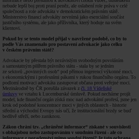
informace nebo přestanou k advokátovi chodit vůbec; důsledkem
nebude lepší boj proti praní peněz, ale oslabení role práva v celé
společnosti a role advokáta v demokratickém právním státě.
Ministerstvo financí advokáty nevnímá jako esenciální součást
justičního systému, ale jako příživníka, který hoduje na svém
klientovi.
Pokud by se tento model přijal v navržené podobě, co by to
podle Vás znamenalo pro postavení advokacie jako celku
v českém právním státě?
Advokacie by přestala být nezávislým svobodným povoláním
a samostatným pilířem právního státu - stala by se jedním
ze sektorů „povinných osob“ pod přímou ingerencí výkonné moci,
s ekonomickými i profesními pákami v rukou finančního orgánu. To
podlomí motivaci advokáta zastupovat občana proti veřejné moci.
Mezinárodně by ČR porušila závazek z
čl. 18 Vídeňské
úmluvy
ve vztahu k Lucemburské úmluvě. Pokud necháme projít
model, kde finanční orgán získá moc nad advokátní profesí, jsme jen
krok od podobné koncentrace moci v jiných oblastech - historie
střední a východní Evropy nás učí, že institucionální brzdy se buď
bedlivě střeží, nebo zaniknou.
Zákon chrání tzv. „chráněné informace“ získané v souvislosti
s obhajobou nebo zastupováním v soudním řízení - ale co
informace z poradenství mimo soudní řízení? Je tato ochrana