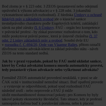
Bod zlomu je v § 223 odst. 3 ZEOS (pozastavení nebo odejmutí
oprávnění k výkonu advokacie) a v § 228 odst. 3 (okamžitá
vykonatelnost takových rozhodnutí). Z hlediska
Úmluvy o ochraně
lidských práv a základních svobod
jde o klasické sankce
trestněprávního charakteru podle Engelových kritérií, zakládající
nárok na plné záruky
čl. 6 Úmluvy
. FAÚ - orgán bez kompetence
v právnické profesi - by získal pravomoc rozhodovat o tom, kdo
může poskytovat právní pomoc, která je ústavně chráněna
čl. 37
odst. 2 Listiny základních práv a svobod
. Soudní dvůr EU
v
rozsudku č. C-694/20, Orde van Vlaamse Balies
, přitom označil
důvěrnost vztahu advokát-klient za základ právního státu - návrh
ZEOS na tento standard nedbá.
Jak by v praxi vypadalo, pokud by FAÚ mohl ukládat sankce,
které by Česká advokátní komora musela automaticky provést,
tedy pozastavit výkon advokacie nebo vyškrtnout advokáta?
Formálně ZEOS automatické provedení neukládá, v praxi se ale
ČAK ocitá v institucionálně nemožné situaci. Buď opatření provede
- a vystavuje se odpovědnosti, pokud soud rozhodnutí FAÚ
následně zruší - nebo neprovede a FAÚ jí může
uložit mnohamilionové donucovací pokuty; pro Komoru by byly
takové pokuty ekonomicky likvidační. Tato situace, kdy je profesní
samospráva tlačena buď k porušování zákona, nebo k placení