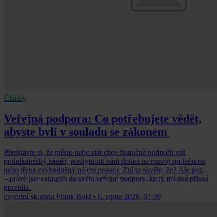
Články
Veřejná podpora: Co potřebujete vědět,
abyste byli v souladu se zákonem
Představte si, že město nebo stát chce finančně podpořit váš
podnikatelský záměr, poskytnout vám dotaci na rozvoj společnosti
nebo třeba zvýhodněný nájem prostor. Zní to skvěle, že? Ale pozor
– právě jste vstoupili do světa veřejné podpory, který má svá přísná
pravidla.
expertní skupina Frank Bold
•
6. srpna 2026, 07:39