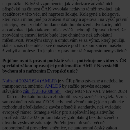
na porážku. Když si vzpomenete, jak valorizace advokátních
příspěvků na činnost ČAK vyvolala nedávno téměř revoluci, tak
apatičnost v této věci mě naprosto šokuje. Kolegyně a kolegové,
kteří volali mimo jiné po zrušení Komory a apelovali na vyšší právní
principy, nyní, v době fundamentálního ohrožení advokacie, mlčí
a o advokacii jako takovou nijak zvlášť nebojují. Opravdu hrozí, že
zpovědní tajemství faráře bude lépe chráněno než advokátní
mlčenlivost. Prostými slovy, a omlouvám se za výraz, který použiji,
stát si z nás chce udělat své donašeče pod hrozbou zničení našeho
živobytí a profese. To je přeci v právním státě naprosto nemyslitelné.
Pojďme nyní k právní podstatě věci – potřebujeme vůbec v ČR
speciální zákon upravující problematiku AML? Nevystačili
bychom si s nařízením Evropské unie?
Nařízení 2024/1624 (AMLR)
je v ČR přímo závazné a netřeba ho
transponovat, směrnici
AMLD6
by stačilo provést adaptací
stávajícího
zák. č. 253/2008 Sb.
- který MONEYVAL v letech 2024
—025 u advokátního stavu zhodnotil bez výraznějších výtek. Vznik
samostatného zákona ZEOS tedy není věcně nutný; jde o politické
rozhodnutí předkladatele zavést přísnější standardy, než vyžaduje
evropský rámec. Strategie vlády pro zlepšování legislativního
prostředí 2022-2027 přitom takový goldplating bez doloženého
důvodu výslovně zakazuje. Potřebujeme přesné a věcně
proporcionální provedení směrnice, ne autonomní český zákon