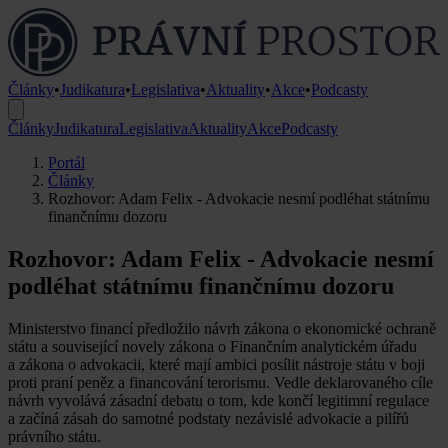
Články
•
Judikatura
•
Legislativa
•
Aktuality
•
Akce
•
Podcasty
Články
Judikatura
Legislativa
Aktuality
Akce
Podcasty
Portál
Články
Rozhovor: Adam Felix - Advokacie nesmí podléhat státnímu
finančnímu dozoru
Rozhovor: Adam Felix - Advokacie nesmí
podléhat státnímu finančnímu dozoru
Ministerstvo financí předložilo návrh zákona o ekonomické ochraně
státu a související novely zákona o Finančním analytickém úřadu
a zákona o advokacii, které mají ambici posílit nástroje státu v boji
proti praní peněz a financování terorismu. Vedle deklarovaného cíle
návrh vyvolává zásadní debatu o tom, kde končí legitimní regulace
a začíná zásah do samotné podstaty nezávislé advokacie a pilířů
právního státu.