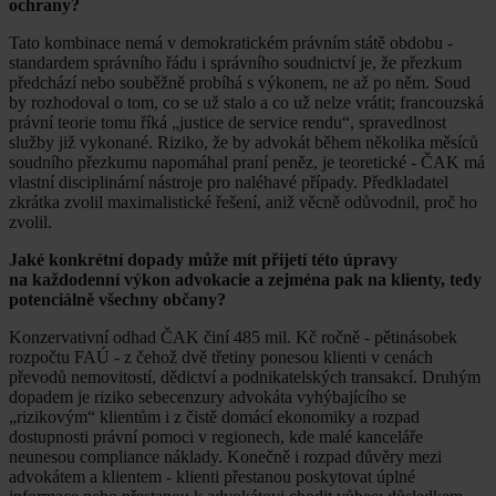
ochrany?
Tato kombinace nemá v demokratickém právním státě obdobu -
standardem správního řádu i správního soudnictví je, že přezkum
předchází nebo souběžně probíhá s výkonem, ne až po něm. Soud
by rozhodoval o tom, co se už stalo a co už nelze vrátit; francouzská
právní teorie tomu říká „justice de service rendu“, spravedlnost
služby již vykonané. Riziko, že by advokát během několika měsíců
soudního přezkumu napomáhal praní peněz, je teoretické - ČAK má
vlastní disciplinární nástroje pro naléhavé případy. Předkladatel
zkrátka zvolil maximalistické řešení, aniž věcně odůvodnil, proč ho
zvolil.
Jaké konkrétní dopady může mít přijetí této úpravy
na každodenní výkon advokacie a zejména pak na klienty, tedy
potenciálně všechny občany?
Konzervativní odhad ČAK činí 485 mil. Kč ročně - pětinásobek
rozpočtu FAÚ - z čehož dvě třetiny ponesou klienti v cenách
převodů nemovitostí, dědictví a podnikatelských transakcí. Druhým
dopadem je riziko sebecenzury advokáta vyhýbajícího se
„rizikovým“ klientům i z čistě domácí ekonomiky a rozpad
dostupnosti právní pomoci v regionech, kde malé kanceláře
neunesou compliance náklady. Konečně i rozpad důvěry mezi
advokátem a klientem - klienti přestanou poskytovat úplné