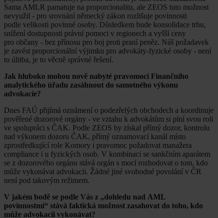
Sama AMLR pamatuje na proporcionalitu, ale ZEOS tuto možnost
nevyužil - pro srovnání německý zákon rozlišuje povinnosti
podle velikosti povinné osoby. Důsledkem bude konsolidace trhu,
snížení dostupnosti právní pomoci v regionech a vyšší ceny
pro občany - bez přínosu pro boj proti praní peněz. Náš požadavek
je zavést proporcionální výjimku pro advokáty-fyzické osoby - není
to úlitba, je to věcně správné řešení.
Jak hluboko mohou nově nabyté pravomoci Finančního
analytického úřadu zasáhnout do samotného výkonu
advokacie?
Dnes FAÚ přijímá oznámení o podezřelých obchodech a koordinuje
pověřené dozorové orgány - ve vztahu k advokátům si plní svou roli
ve spolupráci s ČAK. Podle ZEOS by získal přímý dozor, kontrolu
nad výkonem dozoru ČAK, přímý oznamovací kanál místo
zprostředkující role Komory i pravomoc požadovat manažera
compliance i u fyzických osob. V kombinaci se sankčním aparátem
se z dozorového orgánu stává orgán s mocí rozhodovat o tom, kdo
může vykonávat advokacii. Žádné jiné svobodné povolání v ČR
není pod takovým režimem.
V jakém bodě se podle Vás z „dohledu nad AML
povinnostmi“ stává faktická možnost zasahovat do toho, kdo
může advokacii vykonávat?