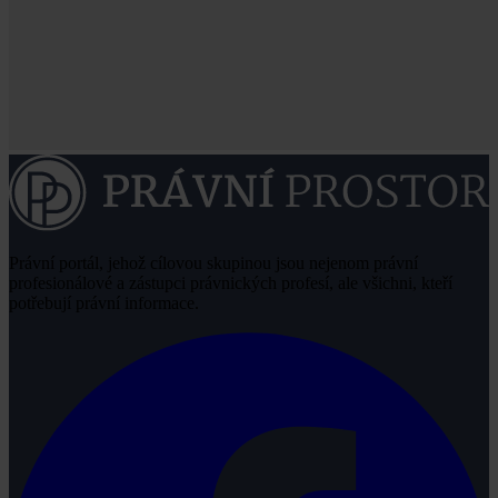
Právní portál, jehož cílovou skupinou jsou nejenom právní
profesionálové a zástupci právnických profesí, ale všichni, kteří
potřebují právní informace.