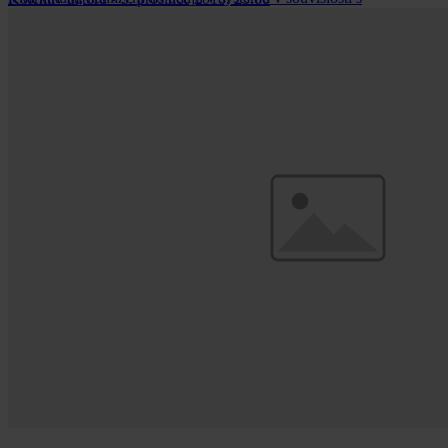
předepsanými a vydanými léčivými přípravky pacientovi.