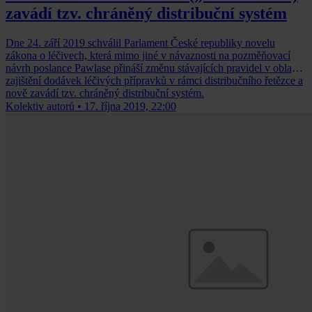
zavádí tzv. chráněný distribuční systém
Dne 24. září 2019 schválil Parlament České republiky novelu
zákona o léčivech, která mimo jiné v návaznosti na pozměňovací
návrh poslance Pawlase přináší změnu stávajících pravidel v oblasti
zajištění dodávek léčivých přípravků v rámci distribučního řetězce a
nově zavádí tzv. chráněný distribuční systém.
Kolektiv autorů
•
17. října 2019, 22:00