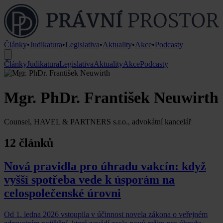
Články
•
Judikatura
•
Legislativa
•
Aktuality
•
Akce
•
Podcasty
Články
Judikatura
Legislativa
Aktuality
Akce
Podcasty
Mgr. PhDr. František Neuwirth
Counsel, HAVEL & PARTNERS s.r.o., advokátní kancelář
12 článků
Nová pravidla pro úhradu vakcín: když
vyšší spotřeba vede k úsporám na
celospolečenské úrovni
Od 1. ledna 2026 vstoupila v účinnost novela zákona o veřejném