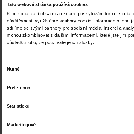
Tato webová stránka používá cookies
K personalizaci obsahu a reklam, poskytování funkcí sociáln
návštěvnosti využíváme soubory cookie. Informace o tom, j
sdílíme se svými partnery pro sociální média, inzerci a analý
mohou zkombinovat s dalšími informacemi, které jste jim posk
důsledku toho, že používáte jejich služby.
Ústavní soud prohlásil úhradovou
Výběr
regulaci zdravotnických prostředků za
Nutné
souhlasu
protiústavní
Preferenční
Ústavní soud svým nálezem sp. zn. Pl. ÚS 3/15 ze dne 30. května
2017 vyhověl návrhu skupiny senátorů a zrušil klíčová ustanovení
zákona o veřejném zdravotním pojištění upravující mechanismus
stanovování výše úhrady zdravotnických prostředků z veřejného
Statistické
zdravotního pojištění při poskytování ambulantních zdravotních
služeb [1]. Zákonodárce má nyní čas do konce roku 2018, aby přijal
Kolektiv autorů
•
29. října 2017, 23:00
novou komplexní úpravu úhrad zdravotnických prostředků.
Marketingové