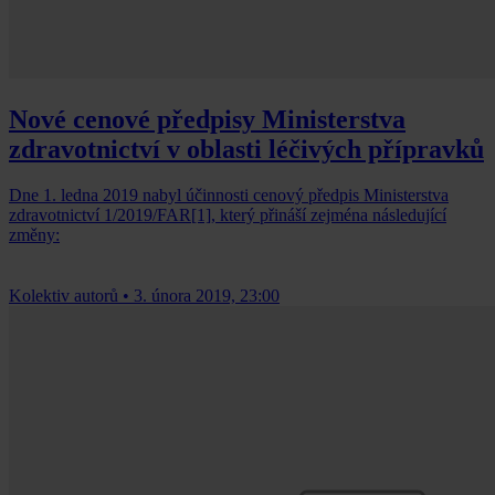
Nové cenové předpisy Ministerstva
zdravotnictví v oblasti léčivých přípravků
Dne 1. ledna 2019 nabyl účinnosti cenový předpis Ministerstva
zdravotnictví 1/2019/FAR[1], který přináší zejména následující
změny:
Kolektiv autorů
•
3. února 2019, 23:00