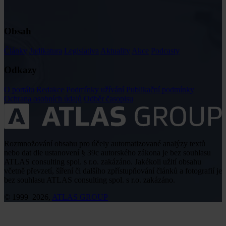
Obsah
Články
Judikatura
Legislativa
Aktuality
Akce
Podcasty
Odkazy
O portálu
Redakce
Podmínky užívání
Publikační podmínky
Ochrana osobních údajů
Odběr časopisu
Rozmnožování obsahu pro účely automatizované analýzy textů
nebo dat dle ustanovení § 39c autorského zákona je bez souhlasu
ATLAS consulting spol. s r.o. zakázáno. Jakékoli užití obsahu
včetně převzetí, šíření či dalšího zpřístupňování článků a fotografií je
bez souhlasu ATLAS consulting spol. s r.o. zakázáno.
© 1999–2026,
ATLAS GROUP