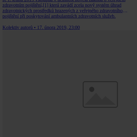
zdravotním pojištění,[1] která zavádí zcela nový systém úhrad
zdravotnických prostředků hrazených z veřejného zdravotního
pojištění při poskytování ambulantních zdravotních služeb.
Kolektiv autorů
•
17. února 2019, 23:00