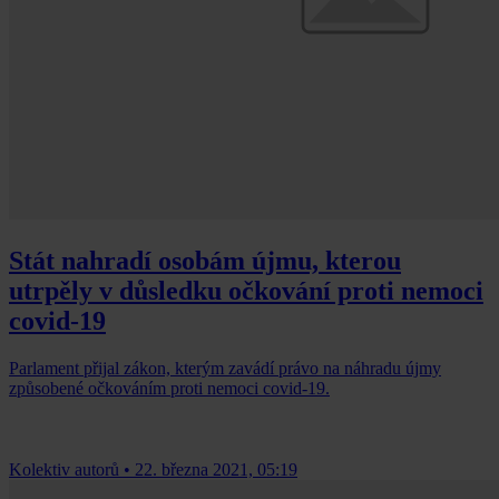
Stát nahradí osobám újmu, kterou
utrpěly v důsledku očkování proti nemoci
covid-19
Parlament přijal zákon, kterým zavádí právo na náhradu újmy
způsobené očkováním proti nemoci covid-19.
Kolektiv autorů
•
22. března 2021, 05:19