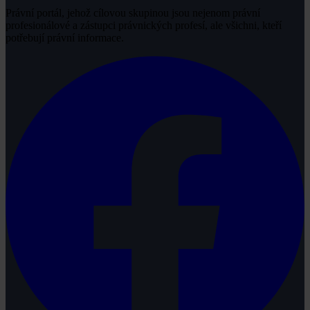
Právní portál, jehož cílovou skupinou jsou nejenom právní
profesionálové a zástupci právnických profesí, ale všichni, kteří
potřebují právní informace.