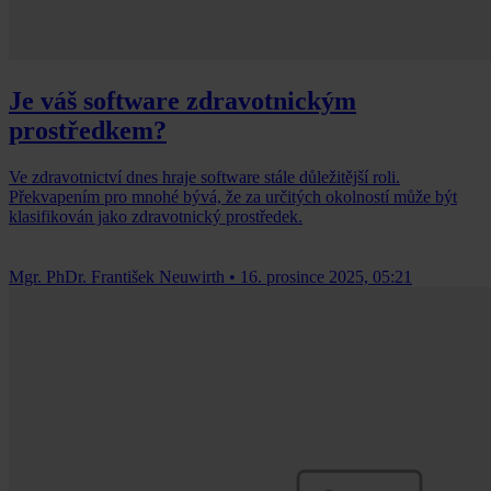
Je váš software zdravotnickým
prostředkem?
Ve zdravotnictví dnes hraje software stále důležitější roli.
Překvapením pro mnohé bývá, že za určitých okolností může být
klasifikován jako zdravotnický prostředek.
Mgr. PhDr. František Neuwirth
•
16. prosince 2025, 05:21