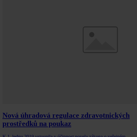
Nová úhradová regulace zdravotnických
prostředků na poukaz
K 1. lednu 2019 vstoupila v účinnost novela zákona o veřejném