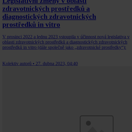
Legislativní změny v oblasti
zdravotnických prostředků a
diagnostických zdravotnických
prostředků in vitro
V prosinci 2022 a lednu 2023 vstoupila v účinnost nová legislativa v
oblasti zdravotnických prostředků a diagnostických zdravotnických
prostředků in vitro (dále společně jako „zdravotnické prostředky“):
Kolektiv autorů
•
27. dubna 2023, 04:40