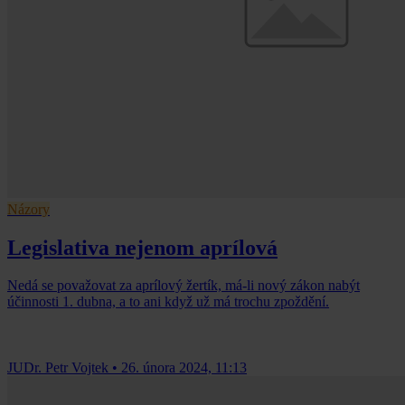
Názory
Legislativa nejenom aprílová
Nedá se považovat za aprílový žertík, má-li nový zákon nabýt
účinnosti 1. dubna, a to ani když už má trochu zpoždění.
JUDr. Petr Vojtek
•
26. února 2024, 11:13