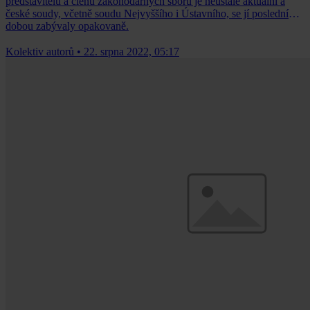
představitelů a členů zákonodárných sborů je neustále aktuální a
české soudy, včetně soudu Nejvyššího i Ústavního, se jí poslední
dobou zabývaly opakovaně.
Kolektiv autorů
•
22. srpna 2022, 05:17