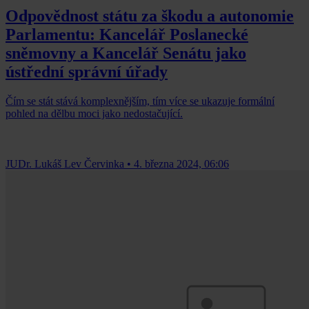
Odpovědnost státu za škodu a autonomie
Parlamentu: Kancelář Poslanecké
sněmovny a Kancelář Senátu jako
ústřední správní úřady
Čím se stát stává komplexnějším, tím více se ukazuje formální
pohled na dělbu moci jako nedostačující.
JUDr. Lukáš Lev Červinka
•
4. března 2024, 06:06