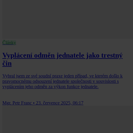
Články
Vyplácení odměn jednatele jako trestný
čin
Vybral jsem ze své soudní praxe jeden případ, ve kterém došlo k
pravomocnému odsouzení jednatele společnosti v souvislosti s
vyplácením jeho odměn za výkon funkce jednatele.
Mgr. Petr Franc
•
23. července 2025, 06:17