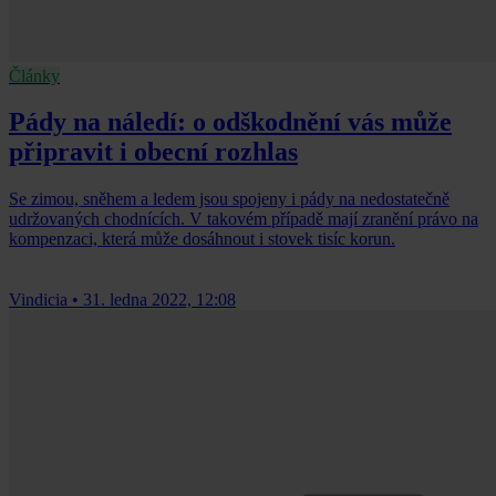
Články
Pády na náledí: o odškodnění vás může
připravit i obecní rozhlas
Se zimou, sněhem a ledem jsou spojeny i pády na nedostatečně
udržovaných chodnících. V takovém případě mají zranění právo na
kompenzaci, která může dosáhnout i stovek tisíc korun.
Vindicia
•
31. ledna 2022, 12:08