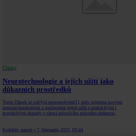
Články
Neurotechnologie a jejich užití jako
důkazních prostředků
Tento článek se zabývá neuroprávem[1], tedy zejména novými
neurotechnologiemi a možnostmi jejich užití s praktickými i
teoretickými dopady v rámci stávajícího právního diskurzu.
Kolektiv autorů
•
7. listopadu 2025, 05:44