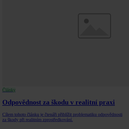
Články
Odpovědnost za škodu v realitní praxi
Cílem tohoto článku je čtenáři přiblížit problematiku odpovědnosti
za škody při realitním zprostředkování.