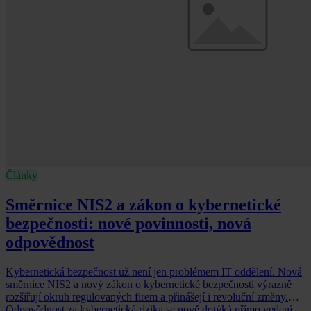
Články
Směrnice NIS2 a zákon o kybernetické
bezpečnosti: nové povinnosti, nová
odpovědnost
Kybernetická bezpečnost už není jen problémem IT oddělení. Nová
směrnice NIS2 a nový zákon o kybernetické bezpečnosti výrazně
rozšiřují okruh regulovaných firem a přinášejí i revoluční změny.
Odpovědnost za kybernetická rizika se nově dotýká přímo vedení