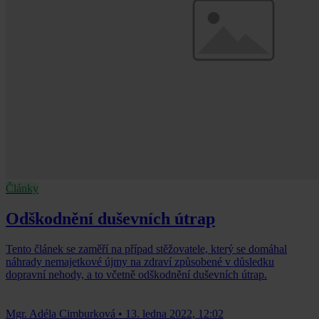
Články
Odškodnění duševních útrap
Tento článek se zaměří na případ stěžovatele, který se domáhal
náhrady nemajetkové újmy na zdraví způsobené v důsledku
dopravní nehody, a to včetně odškodnění duševních útrap.
Mgr. Adéla Cimburková
•
13. ledna 2022, 12:02