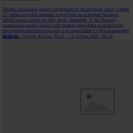
Dlouho očekávaný zákon o kybernetické bezpečnosti, který v pátek
25. dubna schválili poslanci a nyní čeká na schválení Senátem,
přináší novou úlohu pro šéfy firem. Jednatelé, či jiní členové
statutárních orgánů budou totiž osobně odpovědní za dodržování
této kyberbezpečností regulace, a to potenciálně i z trestně-právního
hlediska.
JUDr. Bc. Zdeněk Kučera, Ph.D.
•
13. května 2025, 04:18