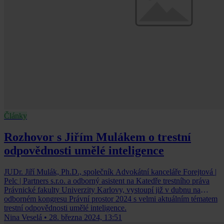
Články
Rozhovor s Jiřím Mulákem o trestní
odpovědnosti umělé inteligence
JUDr. Jiří Mulák, Ph.D., společník Advokátní kanceláře Forejtová |
Pelc | Partners s.r.o. a odborný asistent na Katedře trestního práva
Právnické fakulty Univerzity Karlovy, vystoupí již v dubnu na
odborném kongresu Právní prostor 2024 s velmi aktuálním tématem
trestní odpovědnosti umělé inteligence.
Nina Veselá
•
28. března 2024, 13:51