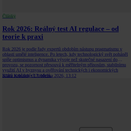
Články
Rok 2026: Reálný test AI regulace – od
teorie k praxi
Rok 2026 je podle řady expertů obdobím nástupu pragmatismu v
oblasti umělé inteligence. Po letech, kdy technologický svět poháněl
spíše optimismus a dynamika vývoje než skutečné nasazení do
provozu, se pozornost přesouvá k měřitelným přínosům, stabilnímu
využití AI v byznysu a ověřování technických i ekonomických
limitů současných modelů.
Klára Krbušek
•
17. března 2026, 13:12