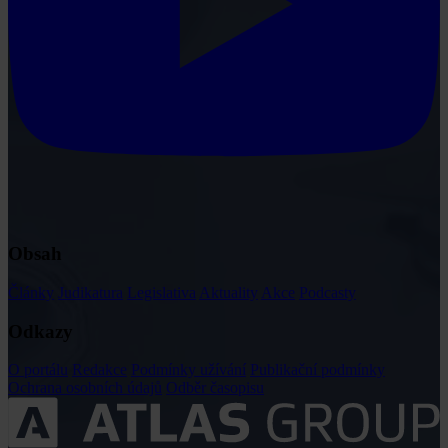
Obsah
Články
Judikatura
Legislativa
Aktuality
Akce
Podcasty
Odkazy
O portálu
Redakce
Podmínky užívání
Publikační podmínky
Ochrana osobních údajů
Odběr časopisu