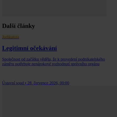
Další články
Judikatura
Legitimní očekávání
Společnost od začátku věděla, že k provedení podnikatelského
záměru potřebuje nenárokové rozhodnutí správního orgánu
Ústavní soud
•
28. července 2026, 00:00