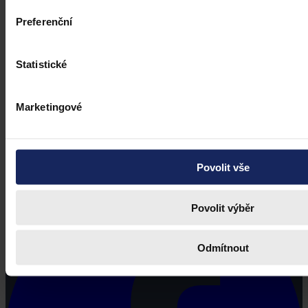
Preferenční
Statistické
Marketingové
Právní portál, jehož cílovou skupinou jsou nejenom právní
profesionálové a zástupci právnických profesí, ale všichni, kteří
Povolit vše
potřebují právní informace.
Povolit výběr
Odmítnout