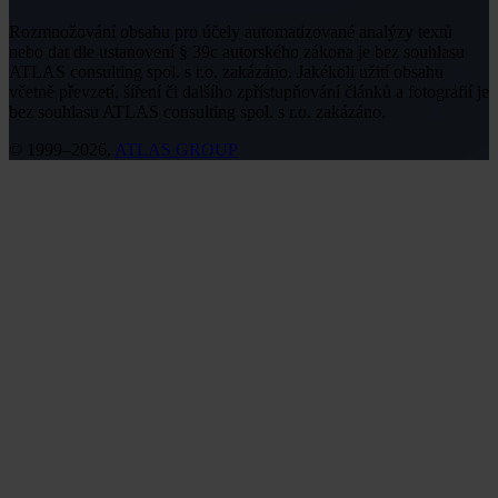
Rozmnožování obsahu pro účely automatizované analýzy textů
nebo dat dle ustanovení § 39c autorského zákona je bez souhlasu
ATLAS consulting spol. s r.o. zakázáno. Jakékoli užití obsahu
včetně převzetí, šíření či dalšího zpřístupňování článků a fotografií je
bez souhlasu ATLAS consulting spol. s r.o. zakázáno.
© 1999–2026,
ATLAS GROUP