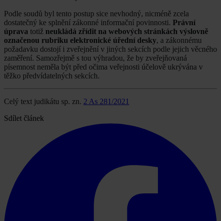
Podle soudů byl tento postup sice nevhodný, nicméně zcela
dostatečný ke splnění zákonné informační povinnosti.
Právní
úprava
totiž
neukládá zřídit na webových stránkách výslovně
označenou rubriku elektronické úřední desky
, a zákonnému
požadavku dostojí i zveřejnění v jiných sekcích podle jejich věcného
zaměření. Samozřejmě s tou výhradou, že by zveřejňovaná
písemnost neměla být před očima veřejnosti účelově ukrývána v
těžko předvídatelných sekcích.
Celý text judikátu sp. zn.
2 As 281/2021
Sdílet článek