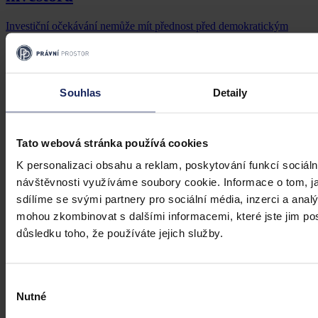
Investiční očekávání nemůže mít přednost před demokratickým
výkonem samosprávy
Mgr. Martin Eliášek
•
8. července 2026, 00:00
Souhlas
Detaily
Tato webová stránka používá cookies
K personalizaci obsahu a reklam, poskytování funkcí sociáln
návštěvnosti využíváme soubory cookie. Informace o tom, j
sdílíme se svými partnery pro sociální média, inzerci a analý
mohou zkombinovat s dalšími informacemi, které jste jim posk
důsledku toho, že používáte jejich služby.
Výběr
Nutné
souhlasu