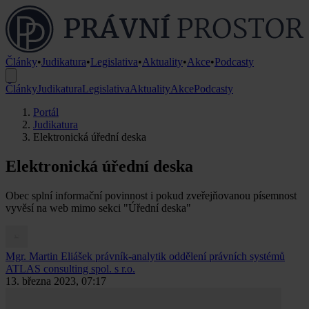
Články
•
Judikatura
•
Legislativa
•
Aktuality
•
Akce
•
Podcasty
Články
Judikatura
Legislativa
Aktuality
Akce
Podcasty
Portál
Judikatura
Elektronická úřední deska
Elektronická úřední deska
Obec splní informační povinnost i pokud zveřejňovanou písemnost
vyvěsí na web mimo sekci "Úřední deska"
Mgr. Martin Eliášek
právník-analytik oddělení právních systémů
ATLAS consulting spol. s r.o.
13. března 2023, 07:17