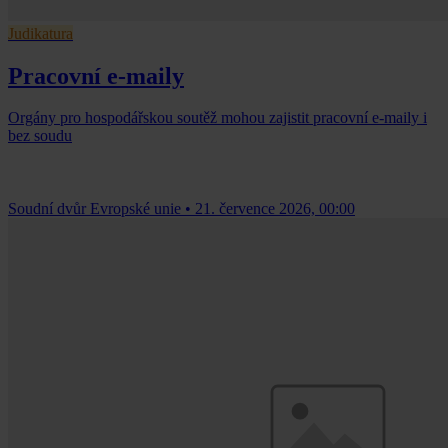
Judikatura
Pracovní e-maily
Orgány pro hospodářskou soutěž mohou zajistit pracovní e-maily i
bez soudu
Soudní dvůr Evropské unie
•
21. července 2026, 00:00