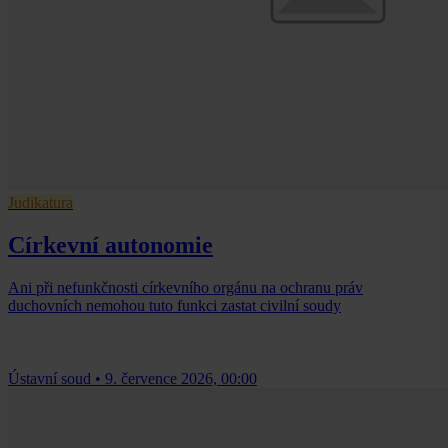
Judikatura
Církevní autonomie
Ani při nefunkčnosti církevního orgánu na ochranu práv
duchovních nemohou tuto funkci zastat civilní soudy
Ústavní soud
•
9. července 2026, 00:00