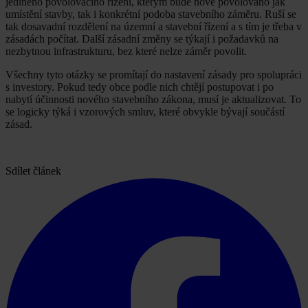
jediného povolovacího řízení, kterým bude nově povolováno jak
umístění stavby, tak i konkrétní podoba stavebního záměru. Ruší se
tak dosavadní rozdělení na územní a stavební řízení a s tím je třeba v
zásadách počítat. Další zásadní změny se týkají i požadavků na
nezbytnou infrastrukturu, bez které nelze záměr povolit.
Všechny tyto otázky se promítají do nastavení zásady pro spolupráci
s investory. Pokud tedy obce podle nich chtějí postupovat i po
nabytí účinnosti nového stavebního zákona, musí je aktualizovat. To
se logicky týká i vzorových smluv, které obvykle bývají součástí
zásad.
Sdílet článek