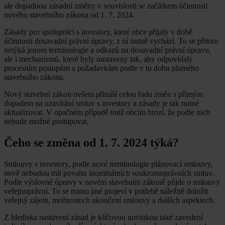
ale dopadnou zásadní změny v souvislosti se začátkem účinnosti
nového stavebního zákona od 1. 7. 2024.
Zásady pro spolupráci s investory, které obce přijaly v době
účinnosti dosavadní právní úpravy, z ní nutně vychází. To se přitom
netýká jenom terminologie a odkazů na dosavadní právní úpravu,
ale i mechanismů, které byly nastaveny tak, aby odpovídaly
procesním postupům a požadavkům podle v tu dobu platného
stavebního zákona.
Nový stavební zákon ovšem přináší celou řadu změn s přímým
dopadem na uzavírání smluv s investory a zásady je tak nutné
aktualizovat. V opačném případě totiž obcím hrozí, že podle nich
nebude možné postupovat.
Čeho se změna od 1. 7. 2024 týká?
Smlouvy s investory, podle nové terminologie plánovací smlouvy,
nově nebudou mít povahu inominátních soukromoprávních smluv.
Podle výslovné úpravy v novém stavebním zákoně půjde o smlouvy
veřejnoprávní. To se mimo jiné projeví v potřebě náležitě doložit
veřejný zájem, možnostech ukončení smlouvy a dalších aspektech.
Z hlediska nastavení zásad je klíčovou novinkou také zavedení