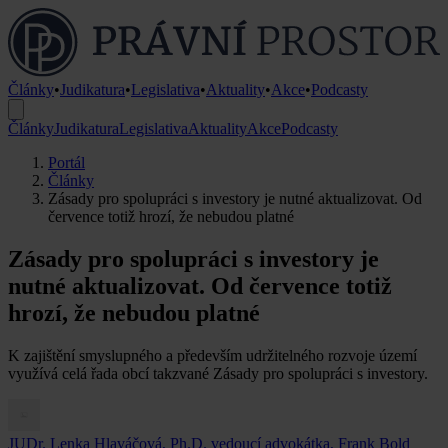
Články
•
Judikatura
•
Legislativa
•
Aktuality
•
Akce
•
Podcasty
Články
Judikatura
Legislativa
Aktuality
Akce
Podcasty
Portál
Články
Zásady pro spolupráci s investory je nutné aktualizovat. Od
července totiž hrozí, že nebudou platné
Zásady pro spolupráci s investory je
nutné aktualizovat. Od července totiž
hrozí, že nebudou platné
K zajištění smyslupného a především udržitelného rozvoje území
využívá celá řada obcí takzvané Zásady pro spolupráci s investory.
JUDr. Lenka Hlaváčová, Ph.D.
vedoucí advokátka, Frank Bold