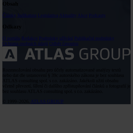
Obsah
Články
Judikatura
Legislativa
Aktuality
Akce
Podcasty
Odkazy
O portálu
Redakce
Podmínky užívání
Publikační podmínky
Ochrana osobních údajů
Odběr časopisu
Rozmnožování obsahu pro účely automatizované analýzy textů
nebo dat dle ustanovení § 39c autorského zákona je bez souhlasu
ATLAS consulting spol. s r.o. zakázáno. Jakékoli užití obsahu
včetně převzetí, šíření či dalšího zpřístupňování článků a fotografií je
bez souhlasu ATLAS consulting spol. s r.o. zakázáno.
© 1999–2026,
ATLAS GROUP