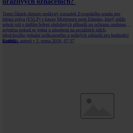
urážlivých označeních?
Tento článek shrnuje nedávný rozsudek Evropského soudu pro
lidská práva (ESLP) v kauze Mortensen proti Dánsku, který může
sehrát roli v dalším řešení obdobných případů na ochranu osobnosti,
zejména pokud se jedná o působení na sociálních sítích,
předchozího jednání poškozeného a reálných základů pro hodnotící
úsudek.
Kolektiv autorů
•
3. srpna 2026, 07:37