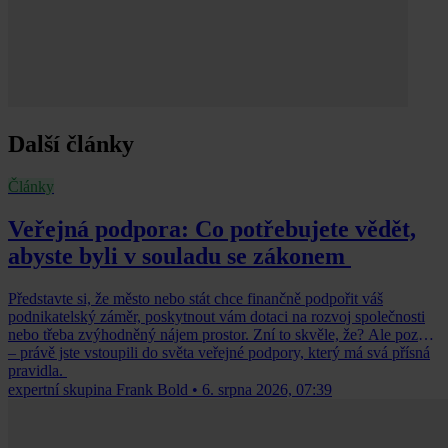
Další články
Články
Veřejná podpora: Co potřebujete vědět,
abyste byli v souladu se zákonem
Představte si, že město nebo stát chce finančně podpořit váš
podnikatelský záměr, poskytnout vám dotaci na rozvoj společnosti
nebo třeba zvýhodněný nájem prostor. Zní to skvěle, že? Ale pozor
– právě jste vstoupili do světa veřejné podpory, který má svá přísná
pravidla.
expertní skupina Frank Bold
•
6. srpna 2026, 07:39