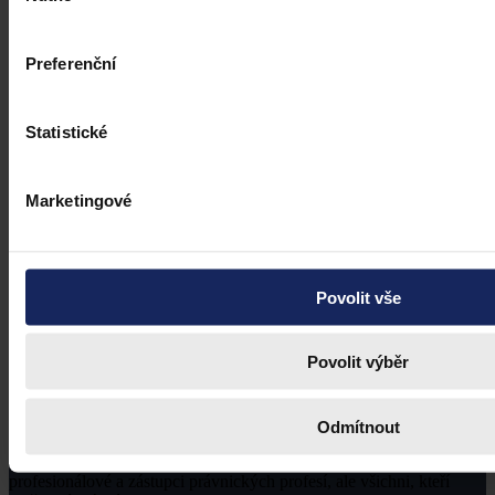
Preferenční
Statistické
Marketingové
Povolit vše
Povolit výběr
Odmítnout
Právní portál, jehož cílovou skupinou jsou nejenom právní
profesionálové a zástupci právnických profesí, ale všichni, kteří