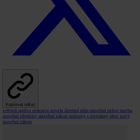
Kopírovat odkaz
veřejná správa
smlouva
novela
územní plán
stavební právo
stavba
stavební předpisy
stavební zákon
smlouvy s investory
obec
nový
stavební zákon