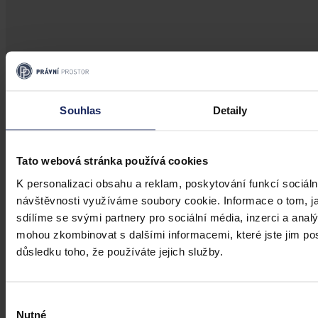
Články
Souhlas
Detaily
Budoucnost dokazování před soudy v
době AI
Tato webová stránka používá cookies
Umělá inteligence změní soudní proces. Je možné dnes považovat
K personalizaci obsahu a reklam, poskytování funkcí sociáln
digitální důkazy za věrohodné? Výzvy pro justici v době AI.
návštěvnosti využíváme soubory cookie. Informace o tom, j
sdílíme se svými partnery pro sociální média, inzerci a analý
mohou zkombinovat s dalšími informacemi, které jste jim posk
Hana Marešová
•
31. července 2026, 07:36
důsledku toho, že používáte jejich služby.
Výběr
Nutné
souhlasu