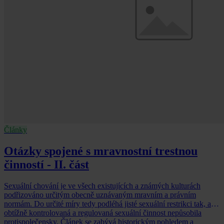
Články
Otázky spojené s mravnostní trestnou
činností - II. část
Sexuální chování je ve všech existujících a známých kulturách
podřizováno určitým obecně uznávaným mravním a právním
normám. Do určité míry tedy podléhá jisté sexuální restrikci tak, aby
obtížně kontrolovaná a regulovaná sexuální činnost nepůsobila
protispolečensky. Článek se zabývá historickým pohledem a