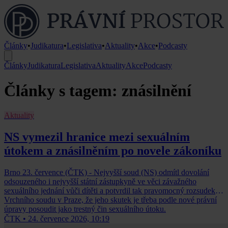
Články
•
Judikatura
•
Legislativa
•
Aktuality
•
Akce
•
Podcasty
Články
Judikatura
Legislativa
Aktuality
Akce
Podcasty
Články s tagem: znásilnění
Aktuality
NS vymezil hranice mezi sexuálním
útokem a znásilněním po novele zákoníku
Brno 23. července (ČTK) - Nejvyšší soud (NS) odmítl dovolání
odsouzeného i nejvyšší státní zástupkyně ve věci závažného
sexuálního jednání vůči dítěti a potvrdil tak pravomocný rozsudek
Vrchního soudu v Praze, že jeho skutek je třeba podle nové právní
úpravy posoudit jako trestný čin sexuálního útoku.
ČTK
•
24. července 2026, 10:19