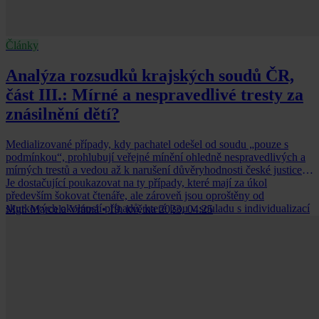
Články
Analýza rozsudků krajských soudů ČR,
část III.: Mírné a nespravedlivé tresty za
znásilnění dětí?
Medializované případy, kdy pachatel odešel od soudu „pouze s
podmínkou“, prohlubují veřejné mínění ohledně nespravedlivých a
mírných trestů a vedou až k narušení důvěryhodnosti české justice.
Je dostačující poukazovat na ty případy, které mají za úkol
především šokovat čtenáře, ale zároveň jsou oproštěny od
skutkových okolností případů, které jsou v souladu s individualizací
Mgr. Marcela Vrátná
•
19. května 2023, 04:25
trestů neodmyslitelně spojeny?