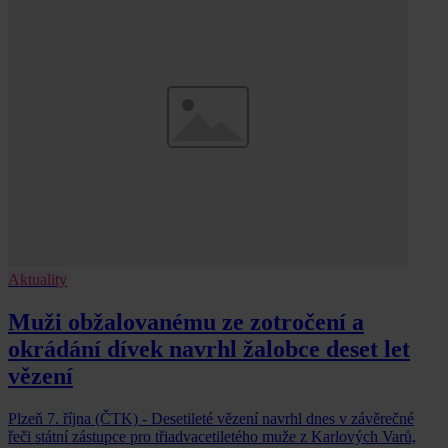
Aktuality
Muži obžalovanému ze zotročení a
okrádání dívek navrhl žalobce deset let
vězení
Plzeň 7. října (ČTK) - Desetileté vězení navrhl dnes v závěrečné
řeči státní zástupce pro třiadvacetiletého muže z Karlových Varů,