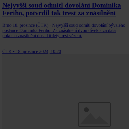
Nejvyšší soud odmítl dovolání Dominika
Feriho, potvrdil tak trest za znásilnění
Brno 18. prosince (ČTK) - Nejvyšší soud odmítl dovolání bývalého
poslance Dominika Feriho. Za znásilnění dvou dívek a za další
pokus o znásilnění dostal tříletý trest vězení.
ČTK
•
18. prosince 2024, 10:20