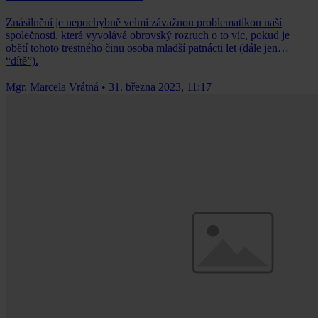
Znásilnění je nepochybně velmi závažnou problematikou naší
společnosti, která vyvolává obrovský rozruch o to víc, pokud je
obětí tohoto trestného činu osoba mladší patnácti let (dále jen
“dítě”).
Mgr. Marcela Vrátná
•
31. března 2023, 11:17