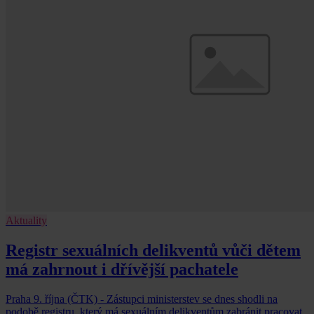
Aktuality
Registr sexuálních delikventů vůči dětem
má zahrnout i dřívější pachatele
Praha 9. října (ČTK) - Zástupci ministerstev se dnes shodli na
podobě registru, který má sexuálním delikventům zabránit pracovat