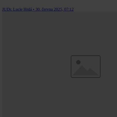
JUDr. Lucie Hrdá
•
30. června 2025, 07:12