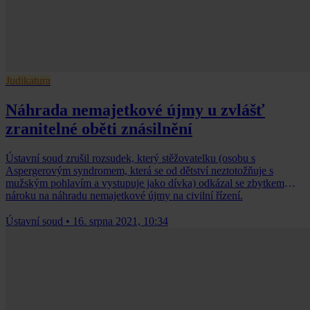
Judikatura
Náhrada nemajetkové újmy u zvlášť
zranitelné oběti znásilnění
Ústavní soud zrušil rozsudek, který stěžovatelku (osobu s
Aspergerovým syndromem, která se od dětství neztotožňuje s
mužským pohlavím a vystupuje jako dívka) odkázal se zbytkem
nároku na náhradu nemajetkové újmy na civilní řízení.
Ústavní soud
•
16. srpna 2021, 10:34