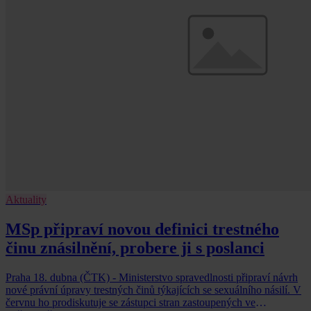
Aktuality
MSp připraví novou definici trestného
činu znásilnění, probere ji s poslanci
Praha 18. dubna (ČTK) - Ministerstvo spravedlnosti připraví návrh
nové právní úpravy trestných činů týkajících se sexuálního násilí. V
červnu ho prodiskutuje se zástupci stran zastoupených ve