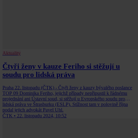
Aktuality
Čtyři ženy v kauze Feriho si stěžují u
soudu pro lidská práva
Praha 22. listopadu (ČTK) - Čtyři ženy z kauzy bývalého poslance
TOP 09 Dominika Feriho, jejichž případy nepřipustil k řádnému
projednání ani Ústavní soud, si stěžují u Evropského soudu pro
lidská práva ve Štrasburku (ESLP). Stížnost tam v polovině října
podal jejich advokát Pavel Uhl.
ČTK
•
22. listopadu 2024, 10:52