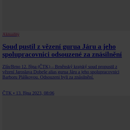
Aktuality
Soud pustil z vězení gurua Járu a jeho
spolupracovnici odsouzené za znásilnění
Zlín/Brno 12. října (ČTK) – Brněnský krajský soud propustil z
vězení Jaroslava Dobeše alias gurua Járu a jeho spolupracovnici
Barboru Pláškovou. Odsouzeni byli za znásilnění.
ČTK
•
13. října 2023, 08:06