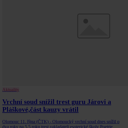
Aktuality
Vrchní soud snížil trest guru Járovi a
Pláškové,část kauzy vrátil
Olomouc 11. října (ČTK) - Olomoucký vrchní soud dnes snížil o
dva roky na 5,5 roku trest zakladateli esoterické školy Poetrie