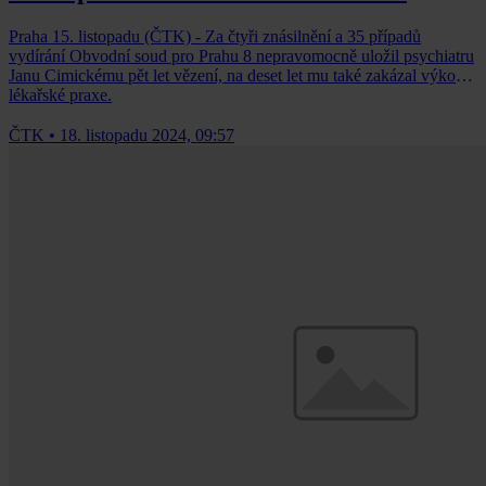
Praha 15. listopadu (ČTK) - Za čtyři znásilnění a 35 případů
vydírání Obvodní soud pro Prahu 8 nepravomocně uložil psychiatru
Janu Cimickému pět let vězení, na deset let mu také zakázal výkon
lékařské praxe.
ČTK
•
18. listopadu 2024, 09:57