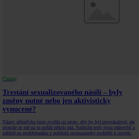
Články
Trestání sexualizovaného násilí – byly
změny nutné nebo jen aktivisticky
vynucené?
Název příspěvku jsem zvolila ne proto, aby by byl provokativní, ale
protože se mě na to pořád někdo ptá. Nabízím tedy svou odpověď a
náhled na problematiku z pohledu spoluautorky podnětů k novele.