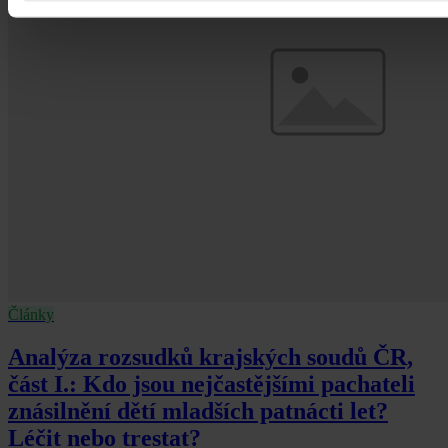
Články
Analýza rozsudků krajských soudů ČR,
část I.: Kdo jsou nejčastějšími pachateli
znásilnění dětí mladších patnácti let?
Léčit nebo trestat?