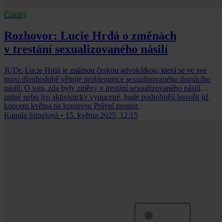
Články
Rozhovor: Lucie Hrdá o změnách
v trestání sexualizovaného násilí
JUDr. Lucie Hrdá je známou českou advokátkou, která se ve své
praxi dlouhodobě věnuje problematice sexualizovaného domácího
násilí. O tom, zda byly změny v trestání sexualizovaného násilí
nutné nebo jen aktivisticky vynucené, bude podrobněji hovořit již
koncem května na kongresu Právní prostor.
Kamila Stinglová
•
15. května 2025, 12:15