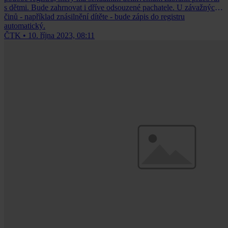
s dětmi. Bude zahrnovat i dříve odsouzené pachatele. U závažných
činů - například znásilnění dítěte - bude zápis do registru
automatický.
ČTK
•
10. října 2023, 08:11