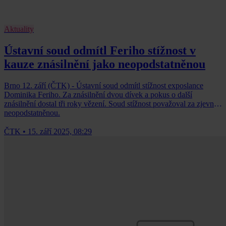
Aktuality
Ústavní soud odmítl Feriho stížnost v
kauze znásilnění jako neopodstatněnou
Brno 12. září (ČTK) - Ústavní soud odmítl stížnost exposlance
Dominika Feriho. Za znásilnění dvou dívek a pokus o další
znásilnění dostal tři roky vězení. Soud stížnost považoval za zjevně
neopodstatněnou.
ČTK
•
15. září 2025, 08:29