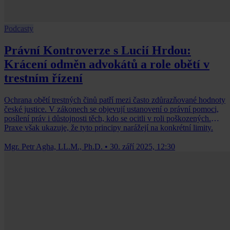
Podcasty
Právní Kontroverze s Lucií Hrdou:
Krácení odměn advokátů a role obětí v
trestním řízení
Ochrana obětí trestných činů patří mezi často zdůrazňované hodnoty
české justice. V zákonech se objevují ustanovení o právní pomoci,
posílení práv i důstojnosti těch, kdo se ocitli v roli poškozených.
Praxe však ukazuje, že tyto principy narážejí na konkrétní limity.
Mgr. Petr Agha, LL.M., Ph.D.
•
30. září 2025, 12:30