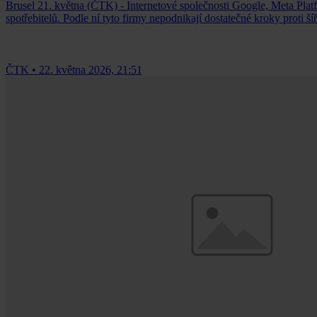
Brusel 21. května (ČTK) - Internetové společnosti Google, Meta Platf
spotřebitelů. Podle ní tyto firmy nepodnikají dostatečné kroky proti š
ČTK
•
22. května 2026, 21:51