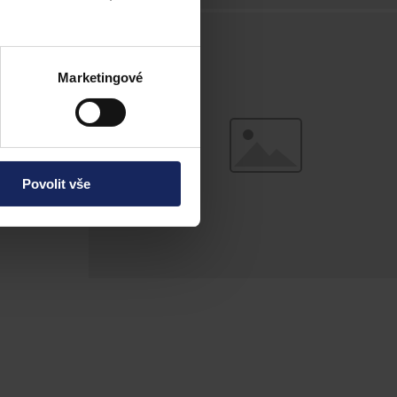
se za
soby
Marketingové
Povolit vše