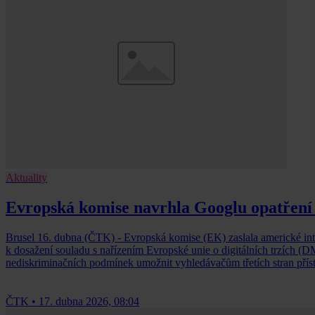
Aktuality
Evropská komise navrhla Googlu opatření k
Brusel 16. dubna (ČTK) - Evropská komise (EK) zaslala americké inte
k dosažení souladu s nařízením Evropské unie o digitálních trzích (
nediskriminačních podmínek umožnit vyhledávačům třetích stran přístu
ČTK
•
17. dubna 2026, 08:04