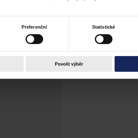
erování vlastních služeb
ny Alphabet pravděpodobně dostane příští rok pokutu od Evropské komi
užeb a produktů ve výsledcích vyhledávání. Agentuře Reuters to řekly o
Preferenční
Statistické
Povolit výběr