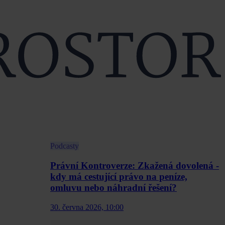
Podcasty
Právní Kontroverze: Zkažená dovolená -
kdy má cestující právo na peníze,
omluvu nebo náhradní řešení?
30. června 2026, 10:00