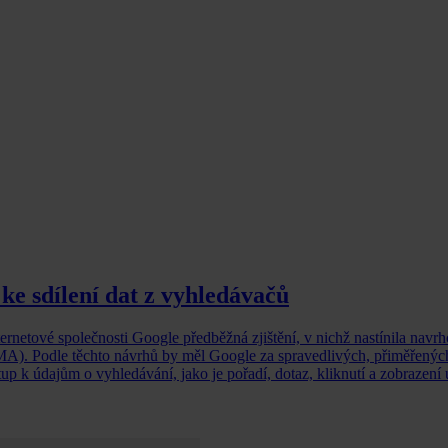
e sdílení dat z vyhledávačů
rnetové společnosti Google předběžná zjištění, v nichž nastínila navr
DMA). Podle těchto návrhů by měl Google za spravedlivých, přiměřenýc
p k údajům o vyhledávání, jako je pořadí, dotaz, kliknutí a zobrazení 