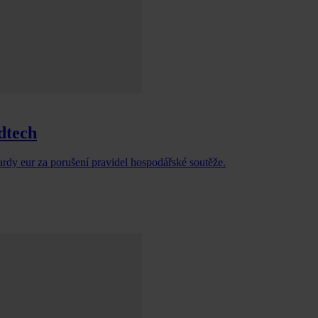
dtech
ardy eur za porušení pravidel hospodářské soutěže.