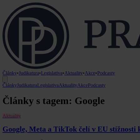
Články
•
Judikatura
•
Legislativa
•
Aktuality
•
Akce
•
Podcasty
Články
Judikatura
Legislativa
Aktuality
Akce
Podcasty
Články s tagem: Google
Aktuality
Google, Meta a TikTok čelí v EU stížnost