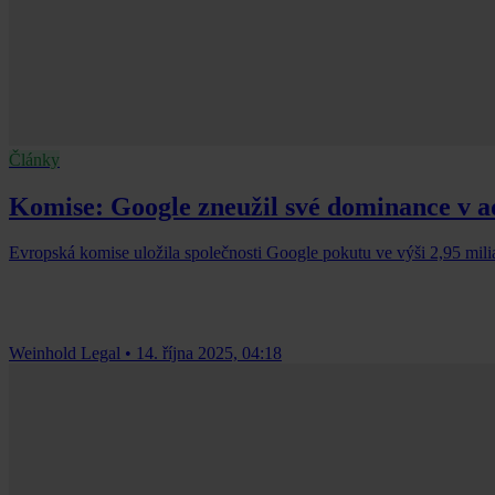
Články
Komise: Google zneužil své dominance v a
Evropská komise uložila společnosti Google pokutu ve výši 2,95 mili
Weinhold Legal
•
14. října 2025, 04:18