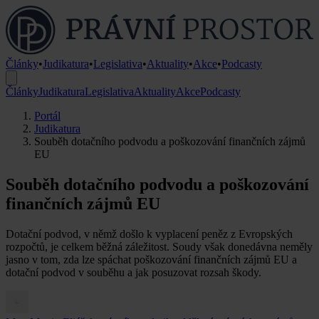
Články
•
Judikatura
•
Legislativa
•
Aktuality
•
Akce
•
Podcasty
Články
Judikatura
Legislativa
Aktuality
Akce
Podcasty
Portál
Judikatura
Souběh dotačního podvodu a poškozování finančních zájmů
EU
Souběh dotačního podvodu a poškozování
finančních zájmů EU
Dotační podvod, v němž došlo k vyplacení peněz z Evropských
rozpočtů, je celkem běžná záležitost. Soudy však donedávna neměly
jasno v tom, zda lze spáchat poškozování finančních zájmů EU a
dotační podvod v souběhu a jak posuzovat rozsah škody.