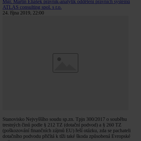
Mgr. Martin Eliášek
právník-analytik oddělení právních systémů
ATLAS consulting spol. s r.o.
24. října 2019, 22:00
Stanovisko Nejvyššího soudu sp.zn. Tpjn 300/2017 o souběhu
trestných činů podle § 212 TZ (dotační podvod) a § 260 TZ
(poškozování finančních zájmů EU) řeší otázku, zda se pachateli
dotačního podvodu přičítá k tíži také škoda způsobená Evropské