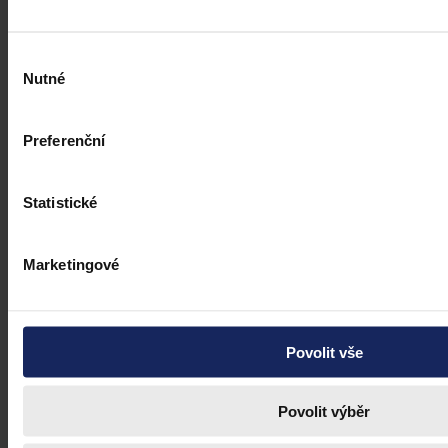
Výběr
Nutné
souhlasu
Preferenční
Statistické
Marketingové
Povolit vše
Právní portál, jehož cílovou skupinou jsou nejenom právní
profesionálové a zástupci právnických profesí, ale všichni, kteří
potřebují právní informace.
Povolit výběr