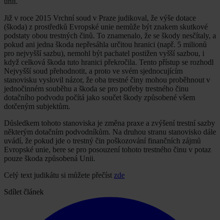
unii.
Již v roce 2015 Vrchní soud v Praze judikoval, že výše dotace
(škoda) z prostředků Evropské unie nemůže být znakem skutkové
podstaty obou trestných činů. To znamenalo, že se škody nesčítaly, a
pokud ani jedna škoda nepřesáhla určitou hranici (např. 5 milionů
pro nejvyšší sazbu), nemohl být pachatel postižen vyšší sazbou, i
když celková škoda tuto hranici překročila. Tento přístup se rozhodl
Nejvyšší soud přehodnotit, a proto ve svém sjednocujícím
stanovisku vyslovil názor, že oba trestné činy mohou proběhnout v
jednočinném souběhu a škoda se pro potřeby trestného činu
dotačního podvodu počítá jako součet škody způsobené všem
dotčeným subjektům.
Důsledkem tohoto stanoviska je změna praxe a zvýšení trestní sazby
některým dotačním podvodníkům. Na druhou stranu stanovisko dále
uvádí, že pokud jde o trestný čin poškozování finančních zájmů
Evropské unie, bere se pro posouzení tohoto trestného činu v potaz
pouze škoda způsobená Unii.
Celý text judikátu si můžete přečíst
zde
Sdílet článek