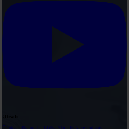
Obsah
Články
Judikatura
Legislativa
Aktuality
Akce
Podcasty