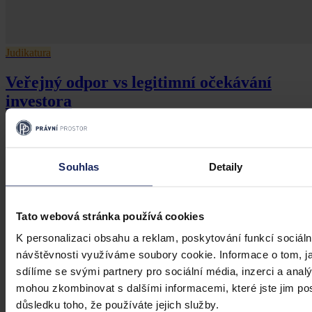
Judikatura
Veřejný odpor vs legitimní očekávání
investora
Investiční očekávání nemůže mít přednost před demokratickým
výkonem samosprávy
Souhlas
Detaily
Mgr. Martin Eliášek
•
8. července 2026, 00:00
Tato webová stránka používá cookies
K personalizaci obsahu a reklam, poskytování funkcí sociáln
návštěvnosti využíváme soubory cookie. Informace o tom, j
sdílíme se svými partnery pro sociální média, inzerci a analý
mohou zkombinovat s dalšími informacemi, které jste jim posk
důsledku toho, že používáte jejich služby.