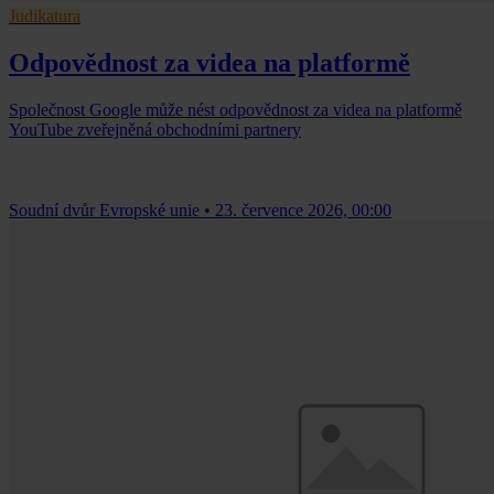
Judikatura
Odpovědnost za videa na platformě
Společnost Google může nést odpovědnost za videa na platformě
YouTube zveřejněná obchodními partnery
Soudní dvůr Evropské unie
•
23. července 2026, 00:00