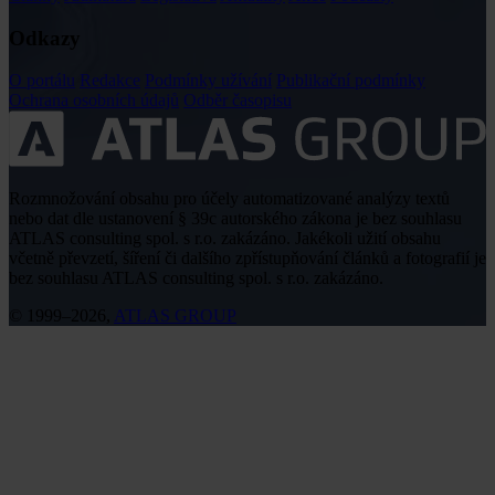
Odkazy
O portálu
Redakce
Podmínky užívání
Publikační podmínky
Ochrana osobních údajů
Odběr časopisu
Rozmnožování obsahu pro účely automatizované analýzy textů
nebo dat dle ustanovení § 39c autorského zákona je bez souhlasu
ATLAS consulting spol. s r.o. zakázáno. Jakékoli užití obsahu
včetně převzetí, šíření či dalšího zpřístupňování článků a fotografií je
bez souhlasu ATLAS consulting spol. s r.o. zakázáno.
© 1999–2026,
ATLAS GROUP