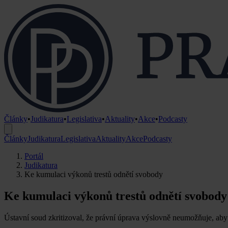
Články
•
Judikatura
•
Legislativa
•
Aktuality
•
Akce
•
Podcasty
Články
Judikatura
Legislativa
Aktuality
Akce
Podcasty
Portál
Judikatura
Ke kumulaci výkonů trestů odnětí svobody
Ke kumulaci výkonů trestů odnětí svobody
Ústavní soud zkritizoval, že právní úprava výslovně neumožňuje, aby 