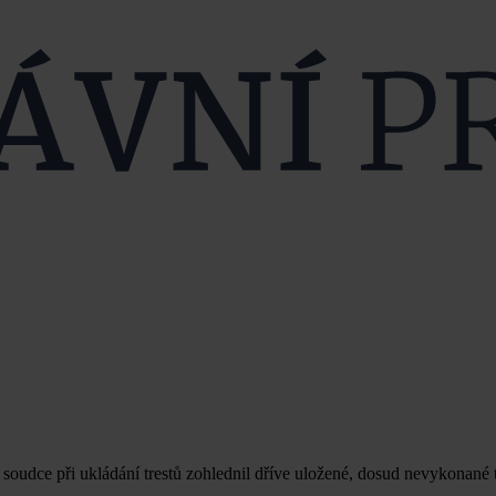
soudce při ukládání trestů zohlednil dříve uložené, dosud nevykonané t