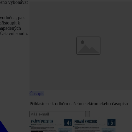
oženo vykonávat
ůvodněna, pak
řistoupit k
 napadených
 Ústavní soud z
Časopis
Přihlaste se k odběru našeho elektronického časopisu