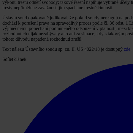
výkonu trestu odnětí svobody; takové řešení naplňuje vybrané účely t
tresty nepřiměřené závažnosti jím spáchané trestné činnosti.
Ústavní soud opakovaně judikoval, že pokud soudy nereagují na pods
dochází k porušení práva na spravedlivý proces podle čl. 36 odst. 1 L
výjimečnému ponechání podmíněného odsouzení v platnosti, mezi kter
rozhodnutích nijak nezabývaly a to ani za situace, kdy s takovým post
tohoto důvodu napadená rozhodnutí zrušil.
Text nálezu Ústavního soudu sp. zn. II. ÚS 4022/18 je dostupný
zde
.
Sdílet článek