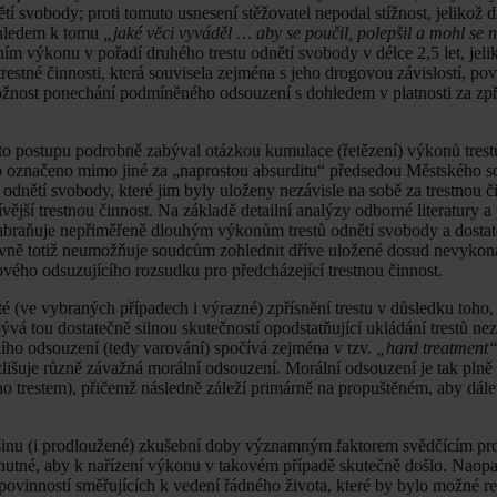
tí svobody; proti tomuto usnesení stěžovatel nepodal stížnost, jelikož d
vzhledem k tomu
„jaké věci vyváděl … aby se poučil, polepšil a mohl se 
ením výkonu v pořadí druhého trestu odnětí svobody v délce 2,5 let, jel
stné činnosti, která souvisela zejména s jeho drogovou závislostí, pova
žnost ponechání podmíněného odsouzení s dohledem v platnosti za zp
to postupu podrobně zabýval otázkou kumulace (řetězení) výkonů trest
ylo označeno mimo jiné za „naprostou absurditu“ předsedou Městského 
odnětí svobody, které jim byly uloženy nezávisle na sobě za trestnou č
jší trestnou činnost. Na základě detailní analýzy odborné literatury a
zabraňuje nepřiměřeně dlouhým výkonům trestů odnětí svobody a dosta
ovně totiž neumožňuje soudcům zohlednit dříve uložené dosud nevykona
ového odsuzujícího rozsudku pro předcházející trestnou činnost.
é (ve vybraných případech i výrazné) zpřísnění trestu v důsledku toho, 
á tou dostatečně silnou skutečností opodstatňující ukládání trestů nez
ho odsouzení (tedy varování) spočívá zejména v tzv.
„hard treatment
zlišuje různě závažná morální odsouzení. Morální odsouzení je tak pl
o trestem), přičemž následně záleží primárně na propuštěném, aby dále
inu (i prodloužené) zkušební doby významným faktorem svědčícím pro
utné, aby k nařízení výkonu v takovém případě skutečně došlo. Naopak
vinností směřujících k vedení řádného života, které by bylo možné rea