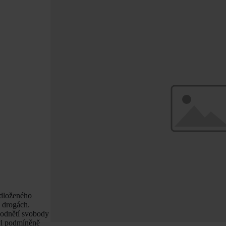
odloženého
a drogách.
 odnětí svobody
byl podmíněně