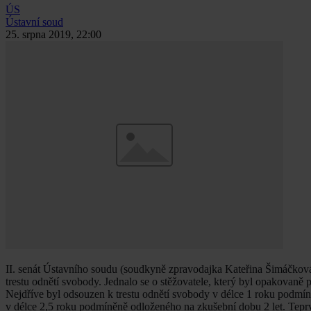
ÚS
Ústavní soud
25. srpna 2019, 22:00
II. senát Ústavního soudu (soudkyně zpravodajka Kateřina Šimáčková
trestu odnětí svobody. Jednalo se o stěžovatele, který byl opakovaně 
Nejdříve byl odsouzen k trestu odnětí svobody v délce 1 roku podmín
v délce 2,5 roku podmíněně odloženého na zkušební dobu 2 let. Teprve