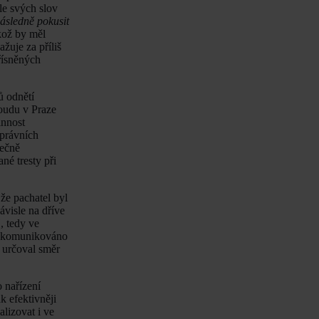
le svých slov
následně pokusit
ikož by měl
žuje za příliš
řísněných
ů odnětí
soudu v Praze
innost
 právních
tečně
né tresty při
že pachatel byl
ávisle na dříve
“
, tedy ve
ně komunikováno
 určoval směr
 nařízení
 efektivněji
lizovat i ve