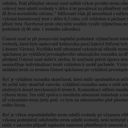
odložen. Poté příslušný okresní soud nařídil výkon prvního trestu odně
celkový trest odnětí svobody v délce 4 let považoval za přiměřený 
žít život normálního občana.“
Stěžovatel však již nesouhlasil s naříz
vykonat kumulovaný trest v délce 6,5 roku, což vzhledem k páchané tre
přísný trest. Navrhoval proto obecným soudům využít výjimečnou mo
podmínek (§ 86 odst. 1 trestního zákoníku).
Ústavní soud se při posuzování naplnění podmínek výjimečnosti toho
svobody, která byla opakovaně kritizována praxí (takové řetězení b
Liborem Vávrou). Nezřídka totiž odsouzení vykonávají několik trestů 
spáchanou po vyhlášení prvostupňového odsuzujícího rozsudku za dřívě
předpisů Ústavní soud došel k závěru, že současná právní úprava ne
neumožňuje individualizaci trestů vzhledem k osobě pachatele. Výsl
ukládání trestů za trestnou činnost spáchanou po vyhlášení prvostupň
Byť je vyhlášení rozsudku skutečností, která může opodstatňovat určit
do určité míry skutečně varován, vyhlášení rozsudku samo o sobě nebýv
uložených dosud nevykonaných trestech. Komunikace sdělení morální
výkonu trestu: Ten totiž zprávu o morálním odsouzení znásobuje a ro
až vykonáním trestu (tedy poté, co bylo na odsouzeného plně působen
svého života.
Byť je výkon nepodmíněného trestu odnětí svobody po výraznou větš
výkonu podmíněně odloženého trestu odnětí svobody, není nezbytně n
může v takovém případě zapůsobit stanovení přiměřených omezení a po