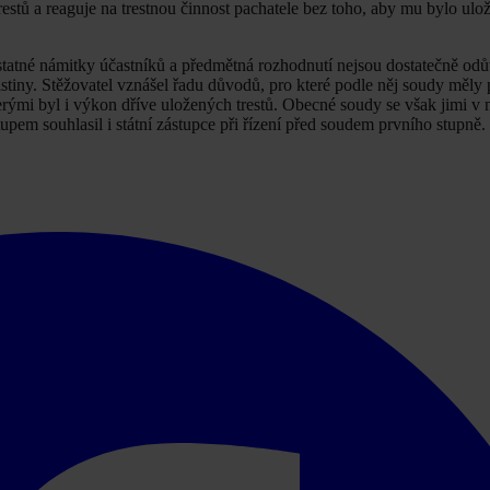
restů a reaguje na trestnou činnost pachatele bez toho, aby mu bylo ul
tatné námitky účastníků a předmětná rozhodnutí nejsou dostatečně od
istiny. Stěžovatel vznášel řadu důvodů, pro které podle něj soudy měly p
ými byl i výkon dříve uložených trestů. Obecné soudy se však jimi v
upem souhlasil i státní zástupce při řízení před soudem prvního stupně.