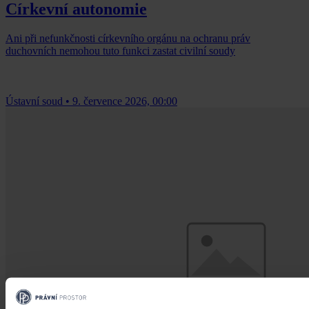
Církevní autonomie
Ani při nefunkčnosti církevního orgánu na ochranu práv
duchovních nemohou tuto funkci zastat civilní soudy
Ústavní soud
•
9. července 2026, 00:00