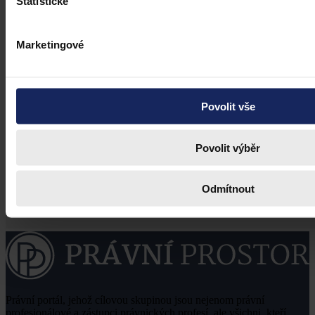
Statistické
Marketingové
Povolit vše
Povolit výběr
Odmítnout
Právní portál, jehož cílovou skupinou jsou nejenom právní
profesionálové a zástupci právnických profesí, ale všichni, kteří