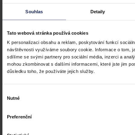
Souhlas
Detaily
Tato webová stránka používá cookies
K personalizaci obsahu a reklam, poskytování funkcí sociáln
Judikatura
návštěvnosti využíváme soubory cookie. Informace o tom, j
Veřejný odpor vs legitimní očekávání
sdílíme se svými partnery pro sociální média, inzerci a analý
investora
mohou zkombinovat s dalšími informacemi, které jste jim posk
důsledku toho, že používáte jejich služby.
Investiční očekávání nemůže mít přednost před demokratickým
výkonem samosprávy
Výběr
Nutné
souhlasu
Mgr. Martin Eliášek
•
8. července 2026, 00:00
Preferenční