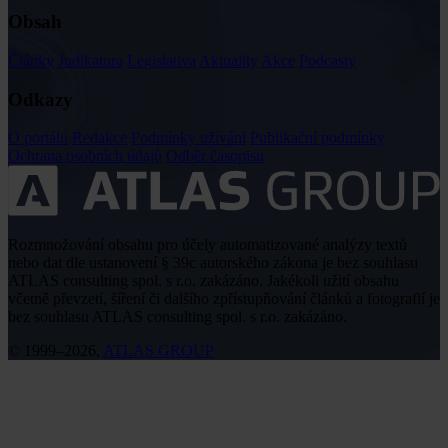
Obsah
Články
Judikatura
Legislativa
Aktuality
Akce
Podcasty
Odkazy
O portálu
Redakce
Podmínky užívání
Publikační podmínky
Ochrana osobních údajů
Odběr časopisu
Rozmnožování obsahu pro účely automatizované analýzy textů
nebo dat dle ustanovení § 39c autorského zákona je bez souhlasu
ATLAS consulting spol. s r.o. zakázáno. Jakékoli užití obsahu
včetně převzetí, šíření či dalšího zpřístupňování článků a fotografií je
bez souhlasu ATLAS consulting spol. s r.o. zakázáno.
© 1999–2026,
ATLAS GROUP