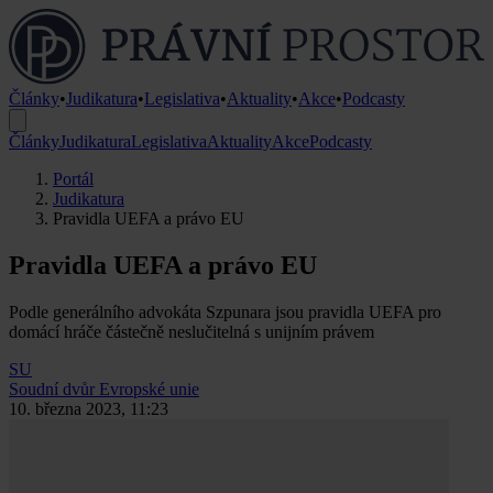
Články
•
Judikatura
•
Legislativa
•
Aktuality
•
Akce
•
Podcasty
Články
Judikatura
Legislativa
Aktuality
Akce
Podcasty
Portál
Judikatura
Pravidla UEFA a právo EU
Pravidla UEFA a právo EU
Podle generálního advokáta Szpunara jsou pravidla UEFA pro
domácí hráče částečně neslučitelná s unijním právem
SU
Soudní dvůr Evropské unie
10. března 2023, 11:23