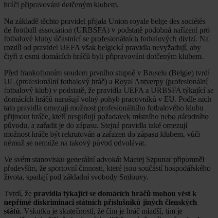
hráči připravováni dotčeným klubem.
Na základě těchto pravidel přijala Union royale belge des sociétés
de football association (URBSFA) v podstatě podobná nařízení pro
fotbalové kluby účastnící se profesionálních fotbalových divizí. Na
rozdíl od pravidel UEFA však belgická pravidla nevyžadují, aby
čtyři z osmi domácích hráčů byli připravováni dotčeným klubem.
Před frankofonním soudem prvního stupně v Bruselu (Belgie) tvrdí
UL (profesionální fotbalový hráč) a Royal Antverpy (profesionální
fotbalový klub) v podstatě, že pravidla UEFA a URBSFA týkající se
domácích hráčů narušují volný pohyb pracovníků v EU. Podle nich
tato pravidla omezují možnost profesionálního fotbalového klubu
přijmout hráče, kteří nesplňují požadavek místního nebo národního
původu, a zařadit je do zápasu. Stejná pravidla také omezují
možnost hráče být rekrutován a zařazen do zápasu klubem, vůči
němuž se nemůže na takový původ odvolávat.
Ve svém stanovisku generální advokát Maciej Szpunar připomněl
především, že sportovní činnosti, které jsou součástí hospodářského
života, spadají pod základní svobody Smlouvy.
Tvrdí, že
pravidla týkající se domácích hráčů mohou vést k
nepřímé diskriminaci státních příslušníků jiných členských
států
. Vskutku je skutečností, že čím je hráč mladší, tím je