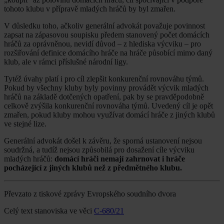
tohoto klubu v přípravě mladých hráčů by byl zmařen.
V důsledku toho, ačkoliv generální advokát považuje povinnost
zapsat na zápasovou soupisku předem stanovený počet domácích
hráčů za oprávněnou, nevidí důvod – z hlediska výcviku – pro
rozšiřování definice domácího hráče na hráče působící mimo daný
klub, ale v rámci příslušné národní ligy.
Tytéž úvahy platí i pro cíl zlepšit konkurenční rovnováhu týmů.
Pokud by všechny kluby byly povinny provádět výcvik mladých
hráčů na základě dotčených opatření, pak by se pravděpodobně
celkově zvýšila konkurenční rovnováha týmů. Uvedený cíl je opět
zmařen, pokud kluby mohou využívat domácí hráče z jiných klubů
ve stejné lize.
Generální advokát došel k závěru, že sporná ustanovení nejsou
soudržná, a tudíž nejsou způsobilá pro dosažení cíle výcviku
mladých hráčů:
domácí hráči nemají zahrnovat i hráče
pocházející z jiných klubů než z předmětného klubu.
Převzato z tiskové zprávy Evropského soudního dvora
Celý text stanoviska ve věci
C-680/21