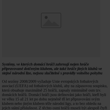
Systémy, ve kterých domácí hráči zahrnují nejen hráče
připravované dotčeným klubem, ale také hráče jiných klubů ve
stejné národní lize, nejsou slučitelné s pravidly volného pohybu
Od sezóny 2008/2009 vyžaduje Unie evropských fotbalových
asociací (UEFA) od fotbalových klubů, aby na zápasovou soupisku,
která obsahuje maximálně 25 hráčů, zapsaly minimálně osm tzv.
domácích hráčů. Domácí hráči jsou definováni jako hráči, kteří byli
ve věku 15 až 21 let po dobu nejméně tří let připravováni svým
klubem nebo jiným klubem téže národní ligy, a to bez ohledu na
jejich státní příslušnost. Z těchto osmi hráčů museli být alespoň čtyři