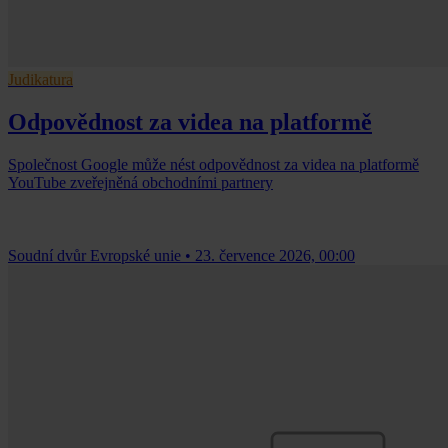
Judikatura
Odpovědnost za videa na platformě
Společnost Google může nést odpovědnost za videa na platformě
YouTube zveřejněná obchodními partnery
Soudní dvůr Evropské unie
•
23. července 2026, 00:00