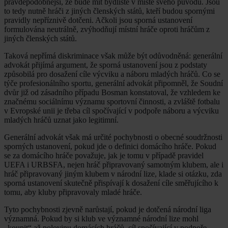
pravděpodobnější, že bude mít bydliště v místě svého původu. Jsou
to tedy nutně hráči z jiných členských států, kteří budou spornými
pravidly nepříznivě dotčeni. Ačkoli jsou sporná ustanovení
formulována neutrálně, zvýhodňují místní hráče oproti hráčům z
jiných členských států.
Taková nepřímá diskriminace však může být odůvodněná: generální
advokát přijímá argument, že sporná ustanovení jsou z podstaty
způsobilá pro dosažení cíle výcviku a náboru mladých hráčů. Co se
týče profesionálního sportu, generální advokát připomněl, že Soudní
dvůr již od zásadního případu Bosman konstatoval, že vzhledem ke
značnému sociálnímu významu sportovní činnosti, a zvláště fotbalu
v Evropské unii je třeba cíl spočívající v podpoře náboru a výcviku
mladých hráčů uznat jako legitimní.
Generální advokát však má určité pochybnosti o obecné soudržnosti
sporných ustanovení, pokud jde o definici domácího hráče. Pokud
se za domácího hráče považuje, jak je tomu v případě pravidel
UEFA i URBSFA, nejen hráč připravovaný samotným klubem, ale i
hráč připravovaný jiným klubem v národní lize, klade si otázku, zda
sporná ustanovení skutečně přispívají k dosažení cíle směřujícího k
tomu, aby kluby připravovaly mladé hráče.
Tyto pochybnosti zjevně narůstají, pokud je dotčená národní liga
významná. Pokud by si klub ve významné národní lize mohl
„koupit“ až polovinu domácích hráčů, cíl spočívající v podpoře