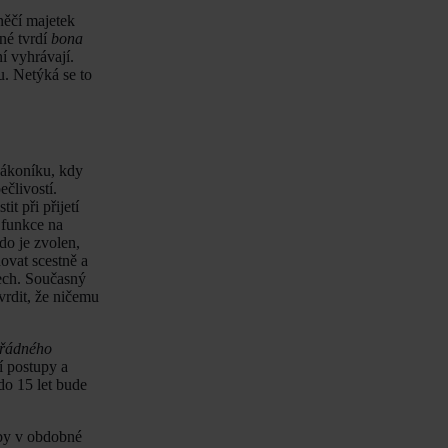
něčí majetek
né tvrdí
bona
ní vyhrávají.
u. Netýká se to
zákoníku, kdy
člivostí.
t při přijetí
 funkce na
do je zvolen,
ovat scestně a
stech. Současný
vrdit, že ničemu
 řádného
í postupy a
do 15 let bude
 by v obdobné