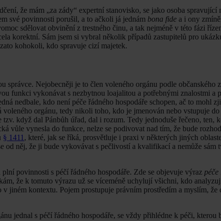
vědčení, že mám „za zády“ expertní stanovisko, se jako osoba spravující 
sem své povinnosti porušil, a to ačkoli já jednám
bona fide
a i ony zmíně
avomoc sdělovat obvinění z trestného činu, a tak nejméně v této fázi říze
ela korektní. Sám jsem si vybral několik případů zastupitelů pro ukázk
vzato kohokoli, kdo spravuje cizí majetek.
ou správce. Nejobecněji je to člen voleného orgánu podle občanského 
ou funkci vykonávat s nezbytnou loajalitou a potřebnými znalostmi a pe
jedná nedbale, kdo není péče řádného hospodáře schopen, ač to mohl zjisti
á voleného orgánu, tedy nikoli toho, kdo je jmenován nebo vstupuje do
 tzv. když dal Pánbůh úřad, dal i rozum. Tedy jednoduše řečeno, ten, k
cká vůle vynesla do funkce, nelze se podivovat nad tím, že bude rozhod
u
§ 1411
, které, jak se říká, prosvětluje i praxi v některých jiných obla
e od něj, že ji bude vykovávat s pečlivostí a kvalifikací a nemůže sám t
 plní povinnosti s péčí řádného hospodáře. Zde se objevuje výraz
péče
ám, že k tomuto výrazu už se víceméně uchylují všichni, kdo analyzuj
o v jiném kontextu. Pojem prostupuje právním prostředím a myslím, že 
ánu jednal s péčí řádného hospodáře, se vždy přihlédne k péči, kterou