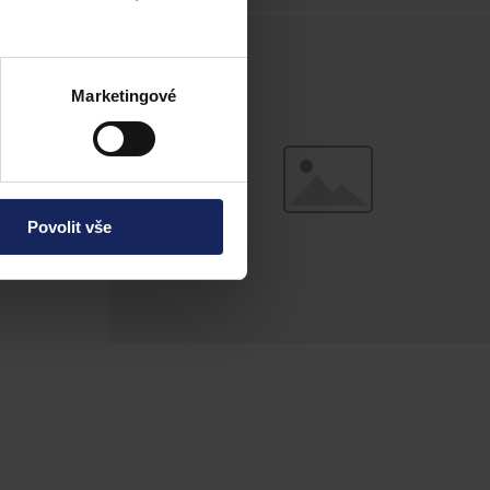
ným. Tato kauza
 na informace
nich zpravidla
Marketingové
ý kongres
Povolit vše
raxe i teorie.
a