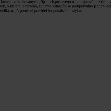
í, které je ve sledovaných případech postaveno na konstatování, z čeho 
ek, o kterém je tvrzeno, že tímto jednáním se protiprávního jednání dop
 delikt, např. porušení pravidel hospodářského styku.