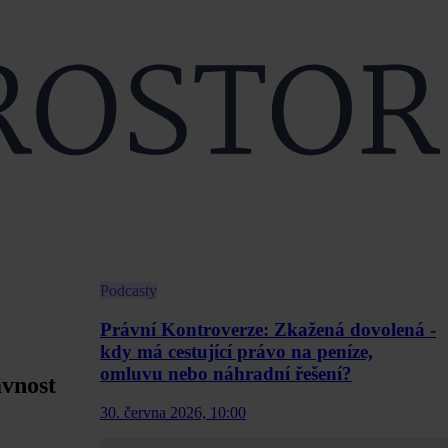
Podcasty
Právní Kontroverze: Zkažená dovolená -
kdy má cestující právo na peníze,
omluvu nebo náhradní řešení?
ávnost
30. června 2026, 10:00