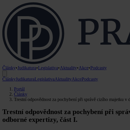
Články
•
Judikatura
•
Legislativa
•
Aktuality
•
Akce
•
Podcasty
Články
Judikatura
Legislativa
Aktuality
Akce
Podcasty
Portál
Články
Trestní odpovědnost za pochybení při správě cizího majetku v d
Trestní odpovědnost za pochybení při sprá
odborné expertizy, část I.