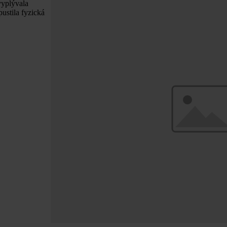
vyplývala
ustila fyzická