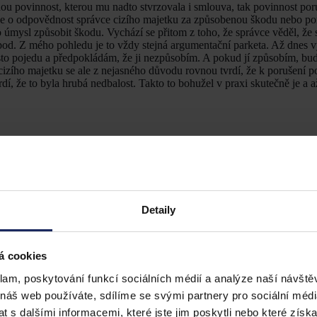
u povinnost, kterou mu nadto stvrzovala i smlouva, tak povinnost poru
 jde o odpovědnost správce cizího majetku za způsobenou škodu nebo po
o úmysl způsobit škodu. Vychází se přitom z toho, že správce věděl, ž
pod. Z mého pohledu je to vždy stejná argumentační parketa. Až dnes v
sto pojedu a předpokládám, že ji nezpůsobím. A pokud jí způsobím, bud
cizího majetku se ale z nejasného důvodu rovnou tvrdí, že k porušení p
dí, že to byla hrubá nedbalost. Takto to bohužel v praxi skutečně je a 
pitelné nešťastně odhlasovali prodej obecního majetku, spolehli se přit
em rozvojových projektů, který běžně takové převody připravoval, te
e je lékař, ceny nemovitostí nezná, druhý zase, že je silnoproudový inžen
éně posléze bylo trestní stíhání zastaveno, k dovolání státního zástupc
Detaily
astupitelé měli uvědomit, neměli se spolehnout na takto zpochybněné st
který byl notoricky známý svým nesouhlasem se vším, řekl, že se mu ce
estliže obvinění jako členové zastupitelstva obce (města) rozhodli na z
á cookies
za podstatně nižší kupní cenu, než jaká byla v daném místě a čase dos
5 000 000 Kč), lze v tomto jednání spatřovat porušení povinnosti při op
klam, poskytování funkcí sociálních médií a analýze naší návšt
a)
zákona č. 128/2000 Sb., o obcích (obecní zřízení).“
Hovoří se zde dá
 náš web používáte, sdílíme se svými partnery pro sociální média
e, na níž se rozhodovalo o schválení prodeje majetku, byli zastupitelé j
 s dalšími informacemi, které jste jim poskytli nebo které získa
pní ceny. Podstatné je to, že expertní stanovisko může být zpochybněno 