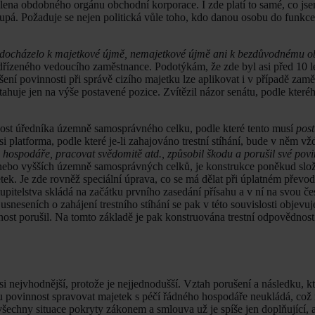
člena obdobného orgánu obchodní korporace. I zde platí to samé, co jsem
upá. Požaduje se nejen politická vůle toho, kdo danou osobu do funkce i
docházelo k majetkové újmě, nemajetkové újmě ani k bezdůvodnému o
dřízeného vedoucího zaměstnance. Podotýkám, že zde byl asi před 10 l
ní povinnosti při správě cizího majetku lze aplikovat i v případě zamě
tahuje jen na výše postavené pozice. Zvítězil názor senátu, podle kteréh
nnost úředníka územně samosprávného celku, podle které tento musí
pos
ási platforma, podle které je-li zahajováno trestní stíhání, bude v něm v
 hospodáře, pracovat svědomitě atd., způsobil škodu a porušil své povi
y nebo vyšších územně samosprávných celků, je konstrukce poněkud slož
k. Je zde rovněž speciální úprava, co se má dělat při úplatném převod
upitelstva skládá na začátku prvního zasedání přísahu a v ní na svou če
eseních o zahájení trestního stíhání se pak v této souvislosti objevuje
ost porušil. Na tomto základě je pak konstruována trestní odpovědnost
 asi nejvhodnější, protože je nejjednodušší. Vztah porušení a následku, k
u povinnost spravovat majetek s péčí řádného hospodáře neukládá, což
šechny situace pokryty zákonem a smlouva už je spíše jen doplňující, 