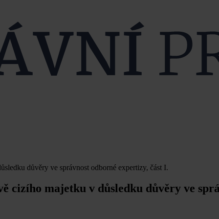
ůsledku důvěry ve správnost odborné expertizy, část I.
vě cizího majetku v důsledku důvěry ve spr