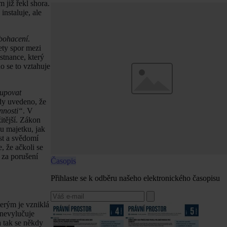
 již řekl shora.
nstaluje, ale
bohacení
.
ety spor mezi
stnance, který
o se to vztahuje
tupovat
ždy uvedeno, že
nnosti“
. V
itější. Zákon
u majetku, jak
st a svědomí
, že ačkoli se
 za porušení
Časopis
Přihlaste se k odběru našeho elektronického časopisu
terým je vzniklá
 nevylučuje
a tak se někdy