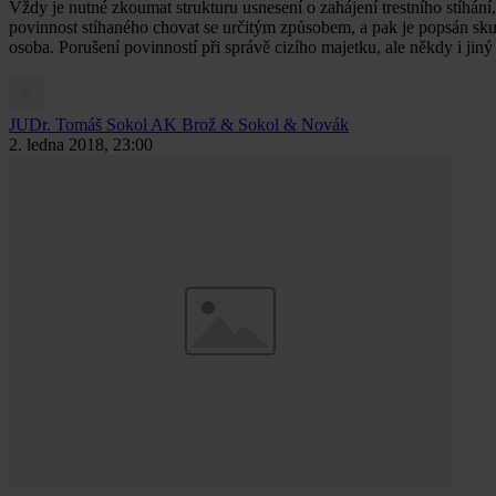
Vždy je nutné zkoumat strukturu usnesení o zahájení trestního stíhán
povinnost stíhaného chovat se určitým způsobem, a pak je popsán skut
osoba. Porušení povinností při správě cizího majetku, ale někdy i jiný
JUDr. Tomáš Sokol
AK Brož & Sokol & Novák
2. ledna 2018, 23:00