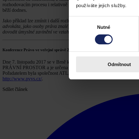
rozhodovacím procesu i relativně marginálními námitkami. To, že zast
používáte jejich služby.
běží dodnes.
Výběr
Jako příklad lze zmínit i další rozhodnutí, tentokráte usnesení Nejvy
advokáta, jako osoby práva znalé, aniž by měly nějaké věrohodné sign
Nutné
souhlasu
dovodit úmyslné zavinění ve vztahu k vzniku tvrzené škody na podklad
Konference Právo ve veřejné správě 2017
Dne 7. listopadu 2017 se v Brně konal již 6. ročník odborné konfere
Odmítnout
PRÁVNÍ PROSTOR a je určena pro zástupce z řad státní správy a samos
Pořadatelem byla společnost ATLAS consulting, člen skupiny Atlas gr
http://www.pvvs.cz/
.
Sdílet článek