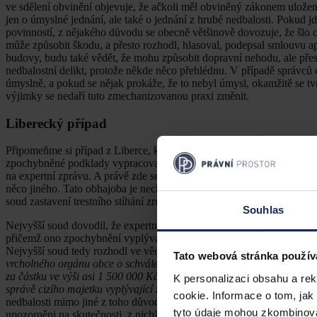
ve sdělení obvinění objevuje, že ačkoli měl obviněný zákonem uloženo
jen o úmyslné jednání, ale také o jednání z hrubé nedbalosti. Pokud
povinností, z nějakého důvodu se obecně většinově dovozuje, že šlo 
může způsobit škodu, a přesto rozhodl, hlasoval, podepsal smlouvu a
budovy, budu také vědět, že mohu způsobit dopravní nehodu, ale pře
nedbalostní delikt, protože někde něco přehlédnu. V případě správců 
úmyslně, a pokud se nějak prokáže, že to nebyl úmysl, okamžitě se tvr
výjimky se nedaří tuto zmechanizovanou praxi změnit.
Liberecký případ
Připomeňme si případ z Liberce, který se táhne už řadu let, kdy zastu
zpochybněné podklady vypracované magistrátem Města Liberec, Odbor
na expertní zprávu. A právě zde se jeden zastupitel odvolával na to, ž
něco jiného. Tato obhajoba je nechránila před trestním stíháním. Nicm
soud zastavení trestního stíhání zrušil.
Souhlas
Nejvyšší soud dovodil, že expertní stanovisko nebylo úplné, což si z
přičemž ono zpochybnění vyplývalo z toho, že jeden ze zastupitelů, 
Nejvyšší soud tedy rozhodl ve věci
sp. zn. 5 Tdo 827/2012
tak, že:
„J
Tato webová stránka použív
vrcholného orgánu obce o schválení prodeje nemovitého majetku obce 
za částku ve výši asi 1 500 000 Kč, ačkoli dosažitelná cena byla asi 
K personalizaci obsahu a re
správě cizího majetku vyplývající zejména z
§ 39 odst. 2
a
§ 85 písm. 
cookie. Informace o tom, jak
nedbalosti mimo jiné z toho důvodu, že na zasedání zastupitelstva obc
tyto údaje mohou zkombinovat
upozorněni na skutečnosti, z nichž vyplývala možnost příliš nízké ku