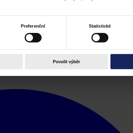
upitelé je v dané chvíli víceméně ignorovali, se posléze ukázalo osud
ššího soudu
sp. zn. 5 Tdo 848/2010
: „
Jestliže laické osoby se spolehnou
ály, z nichž by mohly dovodit nesprávnost takových informací, nelze u 
Preferenční
Statistické
ě jejich jednání v právním smyslu.“
nce Právo ve veřejné správě. Konference tematicky navazuje na odborn
Povolit výběr
právy. Letos vystoupilo 7 přednášejících odborníků z oblasti právní p
oup, pod mediální patronací právního portálu Právní prostor.cz. Více n