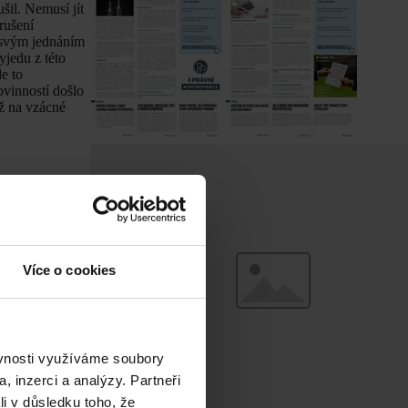
šil. Nemusí jít
rušení
e svým jednáním
yjedu z této
e to
ovinností došlo
až na vzácné
om na
dy spolehli se
ýr, další zase
e pak Nejvyšší
Více o cookies
anovisko,
na zdá nízká.
asedání tohoto
ažitelná (např.
atrování nebo
ěvnosti využíváme soubory
le o hrubé
, inzerci a analýzy. Partneři
inými členy
li v důsledku toho, že
při