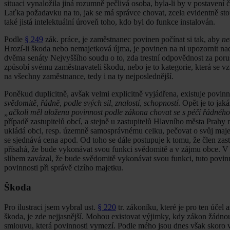
situaci vynaložila jiná rozumně pečlivá osoba, byla-li by v postavení 
Laťka požadavku na to, jak se má správce chovat, zcela evidentně sto
také jistá intelektuální úroveň toho, kdo byl do funkce instalován.
Podle
§ 249
zák. práce, je zaměstnanec povinen počínat si tak, aby
ne
Hrozí-li škoda nebo nemajetková újma, je povinen na ni upozornit na
dvěma senáty Nejvyššího soudu o to, zda trestní odpovědnost za poruše
způsobí svému zaměstnavateli škodu, nebo je to kategorie, která se vz
na všechny zaměstnance, tedy i na ty nejposlednější.
Poněkud duplicitně, avšak velmi explicitně vyjádřena, existuje povi
svědomitě, řádně, podle svých sil, znalostí, schopností
. Opět je to jak
„ačkoli měl uloženu povinnost podle zákona chovat se s péčí řádného
případě zastupitelů obcí, a stejně u zastupitelů Hlavního města Prah
ukládá obci, resp. územně samosprávnému celku, pečovat o svůj majete
se sjednává cena apod. Od toho se dále postupuje k tomu, že člen zast
přísahá, že bude vykonávat svou funkci svědomitě a v zájmu obce. V usn
slibem zavázal, že bude svědomitě vykonávat svou funkci, tuto povinn
povinnosti při správě cizího majetku.
Škoda
Pro ilustraci jsem vybral ust.
§ 220
tr. zákoníku, které je pro ten účel
škoda, je zde nejjasnější. Mohou existovat výjimky, kdy zákon žádno
smlouvu, která povinnosti vymezí. Podle mého jsou dnes však skoro v