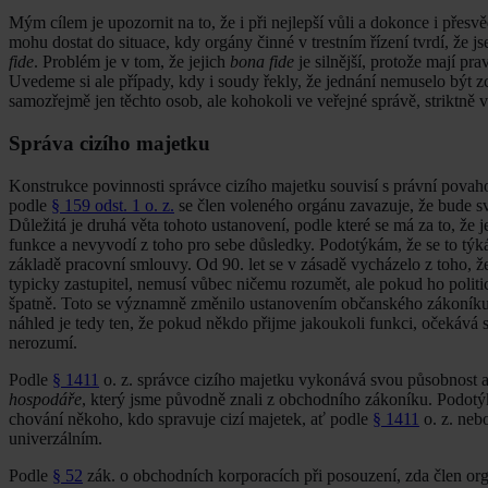
Mým cílem je upozornit na to, že i při nejlepší vůli a dokonce i přes
mohu dostat do situace, kdy orgány činné v trestním řízení tvrdí, že j
fide
. Problém je v tom, že jejich
bona fide
je silnější, protože mají pr
Uvedeme si ale případy, kdy i soudy řekly, že jednání nemuselo být zc
samozřejmě jen těchto osob, ale kohokoli ve veřejné správě, striktně 
Správa cizího majetku
Konstrukce povinnosti správce cizího majetku souvisí s právní povah
podle
§ 159 odst. 1 o. z.
se člen voleného orgánu zavazuje, že bude sv
Důležitá je druhá věta tohoto ustanovení, podle které se má za to, že 
funkce a nevyvodí z toho pro sebe důsledky. Podotýkám, že se to týk
základě pracovní smlouvy. Od 90. let se v zásadě vycházelo z toho, že
typicky zastupitel, nemusí vůbec ničemu rozumět, ale pokud ho politi
špatně. Toto se významně změnilo ustanovením občanského zákoník
náhled je tedy ten, že pokud někdo přijme jakoukoli funkci, očekává s
nerozumí.
Podle
§ 1411
o. z. správce cizího majetku vykonává svou působnost a
hospodáře
, který jsme původně znali z obchodního zákoníku. Podotýk
chování někoho, kdo spravuje cizí majetek, ať podle
§ 1411
o. z. neb
univerzálním.
Podle
§ 52
zák. o obchodních korporacích při posouzení, zda člen org