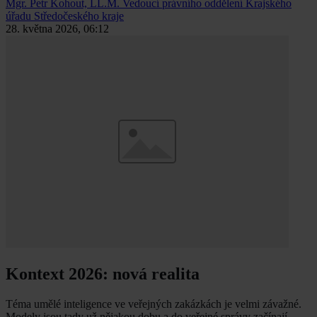
Mgr. Petr Kohout, LL.M.
Vedoucí právního oddělení Krajského
úřadu Středočeského kraje
28. května 2026, 06:12
Kontext 2026: nová realita
Téma umělé inteligence ve veřejných zakázkách je velmi závažné.
Modely jsou tady už nějakou dobu a do veřejné správy začínají