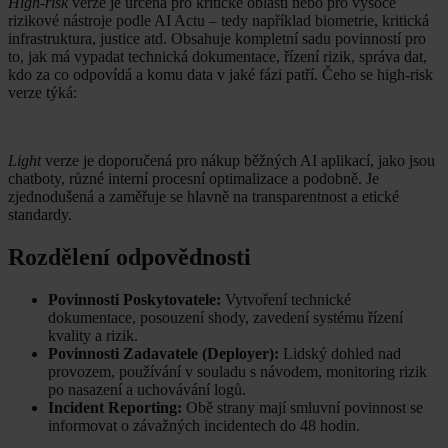
High-risk
verze je určena pro kritické oblasti nebo pro vysoce
rizikové nástroje podle AI Actu – tedy například biometrie, kritická
infrastruktura, justice atd. Obsahuje kompletní sadu povinností pro
to, jak má vypadat technická dokumentace, řízení rizik, správa dat,
kdo za co odpovídá a komu data v jaké fázi patří. Čeho se high-risk
verze týká:
Light
verze je doporučená pro nákup běžných AI aplikací, jako jsou
chatboty, různé interní procesní optimalizace a podobně. Je
zjednodušená a zaměřuje se hlavně na transparentnost a etické
standardy.
Rozdělení odpovědnosti
Povinnosti Poskytovatele:
Vytvoření technické
dokumentace, posouzení shody, zavedení systému řízení
kvality a rizik.
Povinnosti Zadavatele (Deployer):
Lidský dohled nad
provozem, používání v souladu s návodem, monitoring rizik
po nasazení a uchovávání logů.
Incident Reporting:
Obě strany mají smluvní povinnost se
informovat o závažných incidentech do 48 hodin.