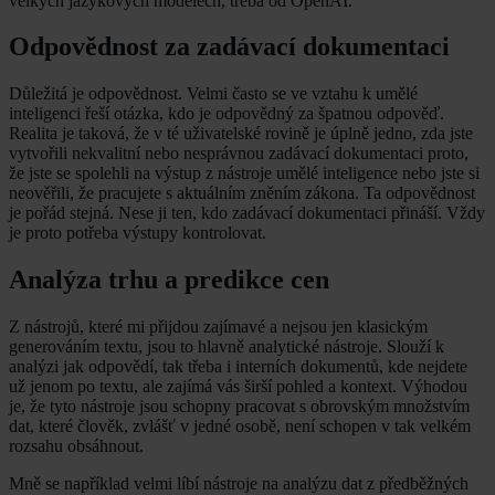
velkých jazykových modelech, třeba od OpenAI.
Odpovědnost za zadávací dokumentaci
Důležitá je odpovědnost. Velmi často se ve vztahu k umělé
inteligenci řeší otázka, kdo je odpovědný za špatnou odpověď.
Realita je taková, že v té uživatelské rovině je úplně jedno, zda jste
vytvořili nekvalitní nebo nesprávnou zadávací dokumentaci proto,
že jste se spolehli na výstup z nástroje umělé inteligence nebo jste si
neověřili, že pracujete s aktuálním zněním zákona. Ta odpovědnost
je pořád stejná. Nese ji ten, kdo zadávací dokumentaci přináší. Vždy
je proto potřeba výstupy kontrolovat.
Analýza trhu a predikce cen
Z nástrojů, které mi přijdou zajímavé a nejsou jen klasickým
generováním textu, jsou to hlavně analytické nástroje. Slouží k
analýzi jak odpovědí, tak třeba i interních dokumentů, kde nejdete
už jenom po textu, ale zajímá vás širší pohled a kontext. Výhodou
je, že tyto nástroje jsou schopny pracovat s obrovským množstvím
dat, které člověk, zvlášť v jedné osobě, není schopen v tak velkém
rozsahu obsáhnout.
Mně se například velmi líbí nástroje na analýzu dat z předběžných