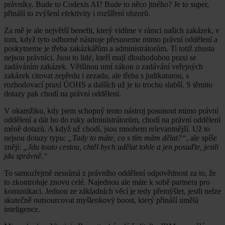
právníky. Bude to Codexis AI? Bude to něco jiného? Je to super,
přináší to zvýšení efektivity i rozšíření obzorů.
Za mě je ale největší benefit, který vidíme v rámci našich zakázek, v
tom, když tyto odborné nástroje přesuneme mimo právní oddělení a
poskytneme je třeba zakázkářům a administrátorům. Ti totiž zhusta
nejsou právníci. Jsou to lidé, kteří mají dlouhodobou praxi se
zadáváním zakázek. Většinou umí zákon o zadávání veřejných
zakázek citovat zepředu i zezadu, ale třeba s judikaturou, s
rozhodovací praxí ÚOHS a dalších už je to trochu slabší. S těmito
dotazy pak chodí na právní oddělení.
V okamžiku, kdy jsem schopný tento nástroj posunout mimo právní
oddělení a dát ho do ruky administrátorům, chodí na právní oddělení
méně dotazů. A když už chodí, jsou mnohem relevantnější. Už to
nejsou dotazy typu:
„Tady to máte, co s tím mám dělat?“
, ale spíše
znějí:
„Jdu touto cestou, chtěl bych udělat tohle a jen posuďte, jestli
jdu správně.“
To samozřejmě nesnímá z právního oddělení odpovědnost za to, že
to zkontroluje znovu celé. Najednou ale máte k sobě partnera pro
komunikaci. Jednou ze základních věcí je tedy přemýšlet, jestli nelze
skutečně outsourcovat myšlenkový boost, který přináší umělá
inteligence.