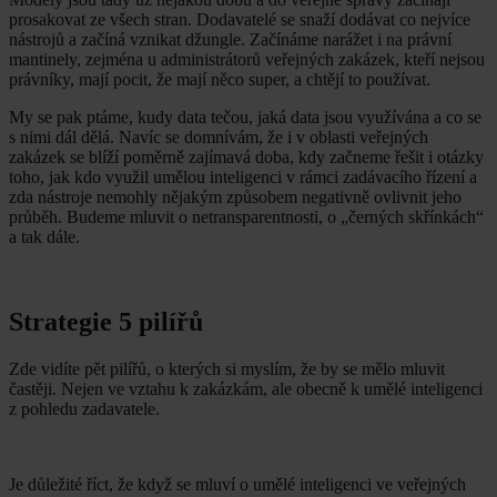
prosakovat ze všech stran. Dodavatelé se snaží dodávat co nejvíce
nástrojů a začíná vznikat džungle. Začínáme narážet i na právní
mantinely, zejména u administrátorů veřejných zakázek, kteří nejsou
právníky, mají pocit, že mají něco super, a chtějí to používat.
My se pak ptáme, kudy data tečou, jaká data jsou využívána a co se
s nimi dál dělá. Navíc se domnívám, že i v oblasti veřejných
zakázek se blíží poměrně zajímavá doba, kdy začneme řešit i otázky
toho, jak kdo využil umělou inteligenci v rámci zadávacího řízení a
zda nástroje nemohly nějakým způsobem negativně ovlivnit jeho
průběh. Budeme mluvit o netransparentnosti, o „černých skřínkách“
a tak dále.
Strategie 5 pilířů
Zde vidíte pět pilířů, o kterých si myslím, že by se mělo mluvit
častěji. Nejen ve vztahu k zakázkám, ale obecně k umělé inteligenci
z pohledu zadavatele.
Je důležité říct, že když se mluví o umělé inteligenci ve veřejných