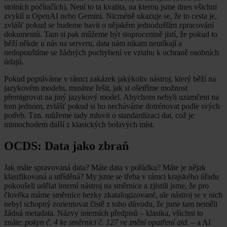
stolních počítačích). Není to ta kvalita, na kterou jsme dnes všichni
zvyklí u OpenAI nebo Gemini. Nicméně ukazuje se, že to cesta je,
zvlášť pokud se budeme bavit o nějakém jednodušším zpracování
dokumentů. Tam si pak můžeme být stoprocentně jistí, že pokud to
běží někde u nás na serveru, data nám nikam neutíkají a
nedopouštíme se žádných pochybení ve vztahu k ochraně osobních
údajů.
Pokud poptáváme v rámci zakázek jakýkoliv nástroj, který běží na
jazykovém modelu, musíme řešit, jak si ošetříme možnost
přemigrovat na jiný jazykový model. Abychom nebyli uzamčeni na
tom jednom, zvlášť pokud si ho necháváme dotrénovat podle svých
potřeb. Tzn. můžeme tady mluvit o standardizaci dat, což je
mimochodem další z klasických bolavých míst.
OCDS: Data jako zbraň
Jak máte spravovaná data? Máte data v pořádku? Máte je nějak
klasifikovaná a utříděná? My jsme se třeba v rámci krajského úřadu
pokoušeli udělat interní nástroj na směrnice a zjistili jsme, že pro
člověka máme směrnice hezky zkatalogizované, ale nástroj se v nich
nebyl schopný zorientovat čistě z toho důvodu, že jsme tam neměli
žádná metadata. Názvy interních předpisů – klasika, všichni to
znáte:
pokyn č. 4 ke směrnici č. 127 ve znění opatření atd.
– a AI