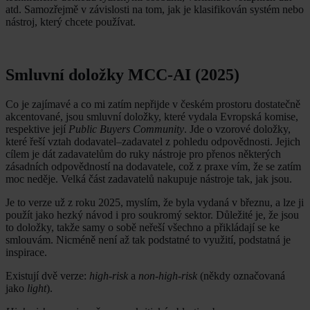
atd. Samozřejmě v závislosti na tom, jak je klasifikován systém nebo
nástroj, který chcete používat.
Smluvní doložky MCC-AI (2025)
Co je zajímavé a co mi zatím nepřijde v českém prostoru dostatečně
akcentované, jsou smluvní doložky, které vydala Evropská komise,
respektive její
Public Buyers Community
. Jde o vzorové doložky,
které řeší vztah dodavatel–zadavatel z pohledu odpovědnosti. Jejich
cílem je dát zadavatelům do ruky nástroje pro přenos některých
zásadních odpovědností na dodavatele, což z praxe vím, že se zatím
moc neděje. Velká část zadavatelů nakupuje nástroje tak, jak jsou.
Je to verze už z roku 2025, myslím, že byla vydaná v březnu, a lze ji
použít jako hezký návod i pro soukromý sektor. Důležité je, že jsou
to doložky, takže samy o sobě neřeší všechno a přikládají se ke
smlouvám. Nicméně není až tak podstatné to využití, podstatná je
inspirace.
Existují dvě verze:
high-risk
a
non-high-risk
(někdy označovaná
jako
light
).