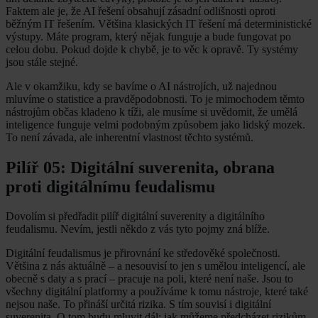
Faktem ale je, že AI řešení obsahují zásadní odlišnosti oproti
běžným IT řešením. Většina klasických IT řešení má deterministické
výstupy. Máte program, který nějak funguje a bude fungovat po
celou dobu. Pokud dojde k chybě, je to věc k opravě. Ty systémy
jsou stále stejné.
Ale v okamžiku, kdy se bavíme o AI nástrojích, už najednou
mluvíme o statistice a pravděpodobnosti. To je mimochodem těmto
nástrojům občas kladeno k tíži, ale musíme si uvědomit, že umělá
inteligence funguje velmi podobným způsobem jako lidský mozek.
To není závada, ale inherentní vlastnost těchto systémů.
Pilíř 05: Digitální suverenita, obrana
proti digitálnímu feudalismu
Dovolím si předřadit pilíř digitální suverenity a digitálního
feudalismu. Nevím, jestli někdo z vás tyto pojmy zná blíže.
Digitální feudalismus je přirovnání ke středověké společnosti.
Většina z nás aktuálně – a nesouvisí to jen s umělou inteligencí, ale
obecně s daty a s prací – pracuje na poli, které není naše. Jsou to
všechny digitální platformy a používáme k tomu nástroje, které také
nejsou naše. To přináší určitá rizika. S tím souvisí i digitální
suverenita. O tom budu mluvit dál: jak můžeme předcházet rizikům