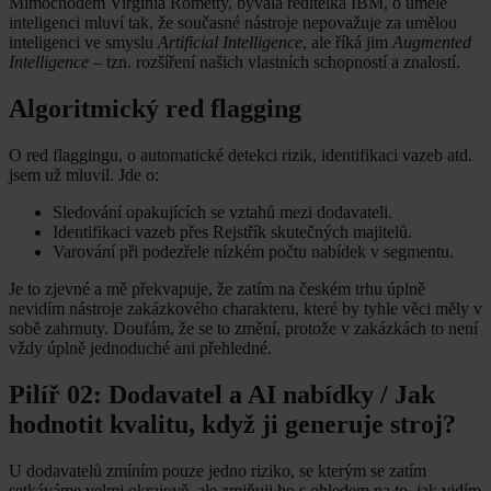
Mimochodem Virginia Rometty, bývalá ředitelka IBM, o umělé
inteligenci mluví tak, že současné nástroje nepovažuje za umělou
inteligenci ve smyslu
Artificial Intelligence
, ale říká jim
Augmented
Intelligence
– tzn. rozšíření našich vlastních schopností a znalostí.
Algoritmický red flagging
O red flaggingu, o automatické detekci rizik, identifikaci vazeb atd.
jsem už mluvil. Jde o:
Sledování opakujících se vztahů mezi dodavateli.
Identifikaci vazeb přes Rejstřík skutečných majitelů.
Varování při podezřele nízkém počtu nabídek v segmentu.
Je to zjevné a mě překvapuje, že zatím na českém trhu úplně
nevidím nástroje zakázkového charakteru, které by tyhle věci měly v
sobě zahrnuty. Doufám, že se to změní, protože v zakázkách to není
vždy úplně jednoduché ani přehledné.
Pilíř 02: Dodavatel a AI nabídky / Jak
hodnotit kvalitu, když ji generuje stroj?
U dodavatelů zmíním pouze jedno riziko, se kterým se zatím
setkáváme velmi okrajově, ale zmiňuji ho s ohledem na to, jak vidím