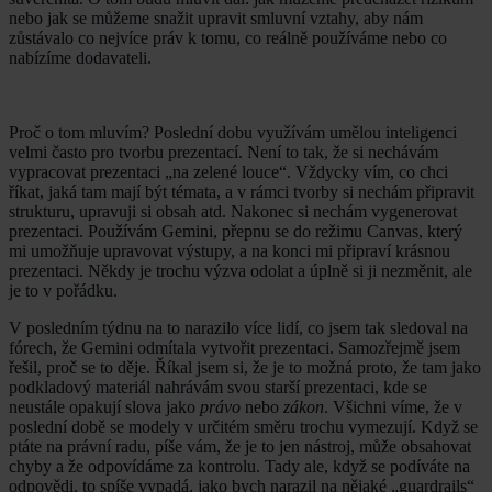
nebo jak se můžeme snažit upravit smluvní vztahy, aby nám
zůstávalo co nejvíce práv k tomu, co reálně používáme nebo co
nabízíme dodavateli.
Proč o tom mluvím? Poslední dobu využívám umělou inteligenci
velmi často pro tvorbu prezentací. Není to tak, že si nechávám
vypracovat prezentaci „na zelené louce“. Vždycky vím, co chci
říkat, jaká tam mají být témata, a v rámci tvorby si nechám připravit
strukturu, upravuji si obsah atd. Nakonec si nechám vygenerovat
prezentaci. Používám Gemini, přepnu se do režimu Canvas, který
mi umožňuje upravovat výstupy, a na konci mi připraví krásnou
prezentaci. Někdy je trochu výzva odolat a úplně si ji nezměnit, ale
je to v pořádku.
V posledním týdnu na to narazilo více lidí, co jsem tak sledoval na
fórech, že Gemini odmítala vytvořit prezentaci. Samozřejmě jsem
řešil, proč se to děje. Říkal jsem si, že je to možná proto, že tam jako
podkladový materiál nahrávám svou starší prezentaci, kde se
neustále opakují slova jako
právo
nebo
zákon
. Všichni víme, že v
poslední době se modely v určitém směru trochu vymezují. Když se
ptáte na právní radu, píše vám, že je to jen nástroj, může obsahovat
chyby a že odpovídáme za kontrolu. Tady ale, když se podíváte na
odpovědi, to spíše vypadá, jako bych narazil na nějaké „guardrails“