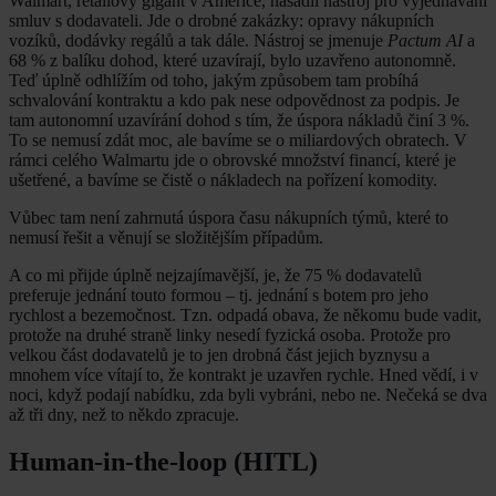
Walmart, retailový gigant v Americe, nasadil nástroj pro vyjednávání
smluv s dodavateli. Jde o drobné zakázky: opravy nákupních
vozíků, dodávky regálů a tak dále. Nástroj se jmenuje
Pactum AI
a
68 % z balíku dohod, které uzavírají, bylo uzavřeno autonomně.
Teď úplně odhlížím od toho, jakým způsobem tam probíhá
schvalování kontraktu a kdo pak nese odpovědnost za podpis. Je
tam autonomní uzavírání dohod s tím, že úspora nákladů činí 3 %.
To se nemusí zdát moc, ale bavíme se o miliardových obratech. V
rámci celého Walmartu jde o obrovské množství financí, které je
ušetřené, a bavíme se čistě o nákladech na pořízení komodity.
Vůbec tam není zahrnutá úspora času nákupních týmů, které to
nemusí řešit a věnují se složitějším případům.
A co mi přijde úplně nejzajímavější, je, že 75 % dodavatelů
preferuje jednání touto formou – tj. jednání s botem pro jeho
rychlost a bezemočnost. Tzn. odpadá obava, že někomu bude vadit,
protože na druhé straně linky nesedí fyzická osoba. Protože pro
velkou část dodavatelů je to jen drobná část jejich byznysu a
mnohem více vítají to, že kontrakt je uzavřen rychle. Hned vědí, i v
noci, když podají nabídku, zda byli vybráni, nebo ne. Nečeká se dva
až tři dny, než to někdo zpracuje.
Human-in-the-loop (HITL)