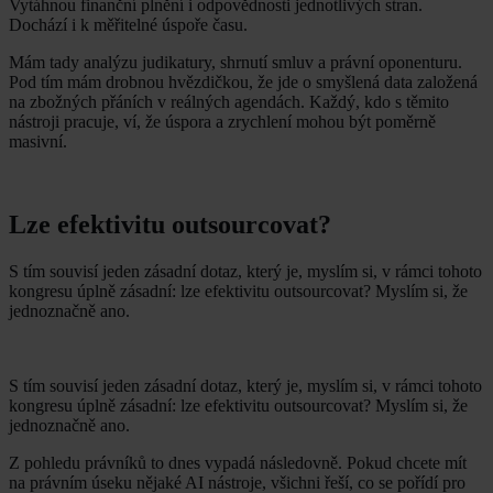
Vytáhnou finanční plnění i odpovědnosti jednotlivých stran.
Dochází i k měřitelné úspoře času.
Mám tady analýzu judikatury, shrnutí smluv a právní oponenturu.
Pod tím mám drobnou hvězdičkou, že jde o smyšlená data založená
na zbožných přáních v reálných agendách. Každý, kdo s těmito
nástroji pracuje, ví, že úspora a zrychlení mohou být poměrně
masivní.
Lze efektivitu outsourcovat?
S tím souvisí jeden zásadní dotaz, který je, myslím si, v rámci tohoto
kongresu úplně zásadní: lze efektivitu outsourcovat? Myslím si, že
jednoznačně ano.
S tím souvisí jeden zásadní dotaz, který je, myslím si, v rámci tohoto
kongresu úplně zásadní: lze efektivitu outsourcovat? Myslím si, že
jednoznačně ano.
Z pohledu právníků to dnes vypadá následovně. Pokud chcete mít
na právním úseku nějaké AI nástroje, všichni řeší, co se pořídí pro