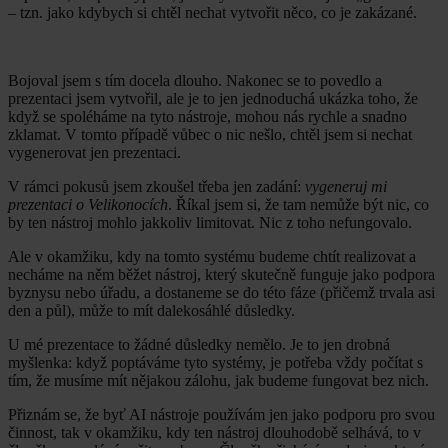
– tzn. jako kdybych si chtěl nechat vytvořit něco, co je zakázané.
Bojoval jsem s tím docela dlouho. Nakonec se to povedlo a
prezentaci jsem vytvořil, ale je to jen jednoduchá ukázka toho, že
když se spoléháme na tyto nástroje, mohou nás rychle a snadno
zklamat. V tomto případě vůbec o nic nešlo, chtěl jsem si nechat
vygenerovat jen prezentaci.
V rámci pokusů jsem zkoušel třeba jen zadání:
vygeneruj mi
prezentaci o Velikonocích
. Říkal jsem si, že tam nemůže být nic, co
by ten nástroj mohlo jakkoliv limitovat. Nic z toho nefungovalo.
Ale v okamžiku, kdy na tomto systému budeme chtít realizovat a
necháme na něm běžet nástroj, který skutečně funguje jako podpora
byznysu nebo úřadu, a dostaneme se do této fáze (přičemž trvala asi
den a půl), může to mít dalekosáhlé důsledky.
U mé prezentace to žádné důsledky nemělo. Je to jen drobná
myšlenka: když poptáváme tyto systémy, je potřeba vždy počítat s
tím, že musíme mít nějakou zálohu, jak budeme fungovat bez nich.
Přiznám se, že byť AI nástroje používám jen jako podporu pro svou
činnost, tak v okamžiku, kdy ten nástroj dlouhodobě selhává, to v