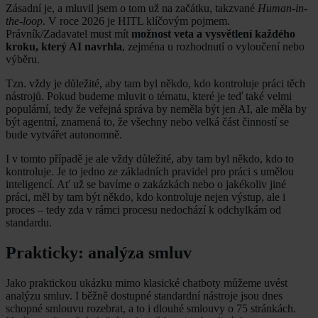
Zásadní je, a mluvil jsem o tom už na začátku, takzvané
Human-in-
the-loop
. V roce 2026 je HITL klíčovým pojmem.
Právník/Zadavatel must mít
možnost veta a vysvětlení každého
kroku, který AI navrhla
, zejména u rozhodnutí o vyloučení nebo
výběru.
Tzn. vždy je důležité, aby tam byl někdo, kdo kontroluje práci těch
nástrojů. Pokud budeme mluvit o tématu, které je teď také velmi
populární, tedy že veřejná správa by neměla být jen AI, ale měla by
být agentní, znamená to, že všechny nebo velká část činností se
bude vytvářet autonomně.
I v tomto případě je ale vždy důležité, aby tam byl někdo, kdo to
kontroluje. Je to jedno ze základních pravidel pro práci s umělou
inteligencí. Ať už se bavíme o zakázkách nebo o jakékoliv jiné
práci, měl by tam být někdo, kdo kontroluje nejen výstup, ale i
proces – tedy zda v rámci procesu nedochází k odchylkám od
standardu.
Prakticky: analýza smluv
Jako praktickou ukázku mimo klasické chatboty můžeme uvést
analýzu smluv. I běžně dostupné standardní nástroje jsou dnes
schopné smlouvu rozebrat, a to i dlouhé smlouvy o 75 stránkách.