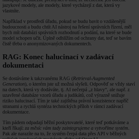
jazykové modely, ale modely, které vycházejí z dat, která vy
vlastníte.
Například v prostředí úřadu, pokud se budu bavit o vzdálenější
budoucnosti a budu chtít AI nástroj na řešení správních řízení, měl
bych mít databázi správních rozhodnutí a podání, na které se bude
model schopen učit. Úplně odhlížím od ochrany dat, teď se bavím
čistě třeba o anonymizovaných dokumentech.
RAG: Konec halucinací v zadávací
dokumentaci
Se dostáváme k takzvanému RAG (
Retrieval-Augmented
Generation
), o kterém jste už možná slyšeli. Odpověď se vždy staví
na datech, která vy dodáváte, tj. AI nečerpá „z hlavy“, ale např. z
uzavřené databáze vzorů úřadu a judikátů, což výrazně snižuje
riziko halucinací. Tím je také zajištěna právní konzistence napříč
stranami a rychlá syntéza technických příloh v rámci zadávací
dokumentace.
Tím pádem odpadají běžní poskytovatelé, které teď potkáváme a
kteří říkají:
za měsíc vám tady zaintegrujeme a vytvoříme systém
.
Pak ale narazíte na to, že systém čerpá data přes API v běžných