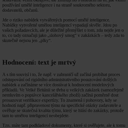
používání umělé inteligence i na straně soukromého sektoru,
dodavatelů, občanů.
Jde o riziko nabídek vytvářených pomocí umělé inteligence.
Nabídky vytvořené umělou inteligencí vypadají skvěle. Jdou po
vašich požadavcích, ale je důležité přemýšlet o tom, zda nejde jen o
to, co tady označuji jako „slohový smog“ v zakázkách – tedy zda to
skutečně nejsou jen „plky“.
Hodnocení: text je mrtvý
A s tím souvisí i to, že např. v zahraničí už začíná probíhat proces
odstupování od rigidního administrativního posuzování došlých
nabídek a začínáme se více dostávat k hodnocení modelových
příkladů. Ve Velké Británii se třeba u velkých zakázek (samozřejmě
nemluvím o poptávce kancelářského zboží) začíná poměrně dost
prosazovat verifikace expertízy. To znamená i pohovory, kdy se
hodnotí např. připravenost týmu na specifické otázky zadavatele a
ověřuje se skutečná kvalita týmu, který se hlásí do zakázky, protože
tam to umělou inteligencí neobejdete.
Tzn. máte tam podkladové dokumenty, které si ověřujete, ale k tomu