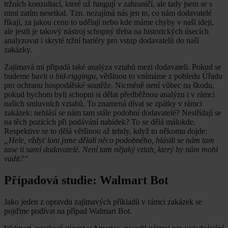
tržních konzultací, které už fungují v zahraničí, ale tady jsem se s
nimi zatím nesetkal. Tzn. nezajímá nás jen to, co nám dodavatelé
říkají, za jakou cenu to udělají nebo kde máme chyby v naší ideji,
ale jestli je takový nástroj schopný třeba na historických úsecích
analyzovat i skryté tržní bariéry pro vstup dodavatelů do naší
zakázky.
Zajímavá mi připadá také analýza vztahů mezi dodavateli. Pokud se
budeme bavit o
bid-riggingu
, většinou to vnímáme z pohledu Úřadu
pro ochranu hospodářské soutěže. Nicméně není vůbec na škodu,
pokud bychom byli schopni si dělat předběžnou analýzu i v rámci
našich smluvních vztahů. To znamená dívat se zpátky v rámci
zakázek: nehlásí se nám tam stále podobní dodavatelé? Nestřídají se
na těch pozicích při podávání nabídek? To se dělá málokde.
Respektive se to dělá většinou až tehdy, když to někomu dojde:
„Hele, vždyť loni jsme dělali něco podobného, hlásili se nám tam
zase ti samí dodavatelé. Není tam nějaký vztah, který by nám mohl
vadit?“
Případová studie: Walmart Bot
Jako jeden z opravdu zajímavých příkladů v rámci zakázek se
pojďme podívat na případ Walmart Bot.