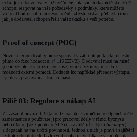
existuje druhá vrstva, v níž ověřujete, jak jsou dodavatelé skutečně
schopni reagovat na vaše požadavky a podmínky, které můžete
v rámci hodnoticího procesu i měnit, abyste získali přehled o tom,
jak je dodavatel schopen řešit vaši zakázku a vaši potřebu.
Proof of concept (POC)
Nové kritérium kvality může spočívat v zahrnutí praktického testu
přímo do fáze hodnocení (§ 116 ZZVZ). Dodavatel musí na místě
(nebo vzdáleně v omezeném čase) vyřešit vzorový úkol bez
možnosti externí pomoci. Hodnotit lze například přesnost výstupu,
rychlost zpracování a absenci biasu.
Pilíř 03: Regulace a nákup AI
Za zásadní považuji, že jakmile pracujete s umělou inteligencí, máte
zaměstnance a používáte ji pro pracovní účely v rámci byznysu
nebo úřadu, jste z pohledu AI Actu zavádějící subjekt (
deployer
)
a dopadají na vás určité povinnosti. Jednou z nich je právě i zajištění
technického dohledu fyzickými osobami, verifikace vstupních dat