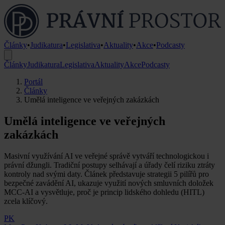
Články
•
Judikatura
•
Legislativa
•
Aktuality
•
Akce
•
Podcasty
Články
Judikatura
Legislativa
Aktuality
Akce
Podcasty
Portál
Články
Umělá inteligence ve veřejných zakázkách
Umělá inteligence ve veřejných
zakázkách
Masivní využívání AI ve veřejné správě vytváří technologickou i
právní džungli. Tradiční postupy selhávají a úřady čelí riziku ztráty
kontroly nad svými daty. Článek představuje strategii 5 pilířů pro
bezpečné zavádění AI, ukazuje využití nových smluvních doložek
MCC-AI a vysvětluje, proč je princip lidského dohledu (HITL)
zcela klíčový.
PK