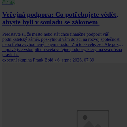
Články
Veřejná podpora: Co potřebujete vědět,
abyste byli v souladu se zákonem
Představte si, že město nebo stát chce finančně podpořit váš
podnikatelský záměr, poskytnout vám dotaci na rozvoj společnosti
nebo třeba zvýhodněný nájem prostor. Zní to skvěle, že? Ale pozor
– právě jste vstoupili do světa veřejné podpory, který má svá přísná
pravidla.
expertní skupina Frank Bold
•
6. srpna 2026, 07:39