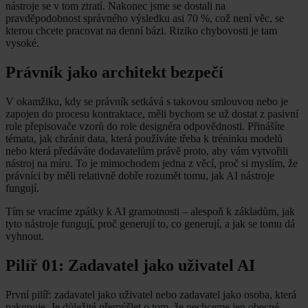
nástroje se v tom ztratí. Nakonec jsme se dostali na
pravděpodobnost správného výsledku asi 70 %, což není věc, se
kterou chcete pracovat na denní bázi. Riziko chybovosti je tam
vysoké.
Právník jako architekt bezpečí
V okamžiku, kdy se právník setkává s takovou smlouvou nebo je
zapojen do procesu kontraktace, měli bychom se už dostat z pasivní
role přepisovače vzorů do role designéra odpovědnosti. Přinášíte
témata, jak chránit data, která používáte třeba k tréninku modelů
nebo která předáváte dodavatelům právě proto, aby vám vytvořili
nástroj na míru. To je mimochodem jedna z věcí, proč si myslím, že
právníci by měli relativně dobře rozumět tomu, jak AI nástroje
fungují.
Tím se vracíme zpátky k AI gramotnosti – alespoň k základům, jak
tyto nástroje fungují, proč generují to, co generují, a jak se tomu dá
vyhnout.
Pilíř 01: Zadavatel jako uživatel AI
První pilíř: zadavatel jako uživatel nebo zadavatel jako osoba, která
nakupuje. Je důležité přemýšlet o tom, že nechceme jen obecné