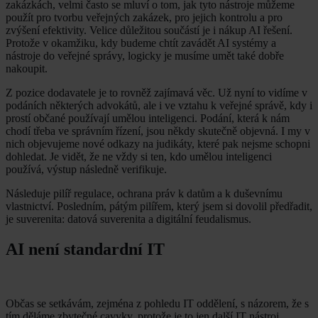
zakázkách, velmi často se mluví o tom, jak tyto nástroje můžeme
použít pro tvorbu veřejných zakázek, pro jejich kontrolu a pro
zvýšení efektivity. Velice důležitou součástí je i nákup AI řešení.
Protože v okamžiku, kdy budeme chtít zavádět AI systémy a
nástroje do veřejné správy, logicky je musíme umět také dobře
nakoupit.
Z pozice dodavatele je to rovněž zajímavá věc. Už nyní to vidíme v
podáních některých advokátů, ale i ve vztahu k veřejné správě, kdy i
prostí občané používají umělou inteligenci. Podání, která k nám
chodí třeba ve správním řízení, jsou někdy skutečně objevná. I my v
nich objevujeme nové odkazy na judikáty, které pak nejsme schopni
dohledat. Je vidět, že ne vždy si ten, kdo umělou inteligenci
používá, výstup následně verifikuje.
Následuje pilíř regulace, ochrana práv k datům a k duševnímu
vlastnictví. Posledním, pátým pilířem, který jsem si dovolil předřadit,
je suverenita: datová suverenita a digitální feudalismus.
AI není standardní IT
Občas se setkávám, zejména z pohledu IT oddělení, s názorem, že s
tím děláme zbytečné cavyky, protože je to jen další IT nástroj.