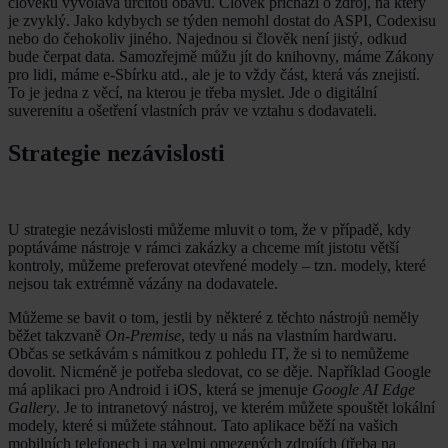
člověku vyvolává určitou obavu. Člověk přichází o zdroj, na který
je zvyklý. Jako kdybych se týden nemohl dostat do ASPI, Codexisu
nebo do čehokoliv jiného. Najednou si člověk není jistý, odkud
bude čerpat data. Samozřejmě můžu jít do knihovny, máme Zákony
pro lidi, máme e-Sbírku atd., ale je to vždy část, která vás znejistí.
To je jedna z věcí, na kterou je třeba myslet. Jde o digitální
suverenitu a ošetření vlastních práv ve vztahu s dodavateli.
Strategie nezávislosti
U strategie nezávislosti můžeme mluvit o tom, že v případě, kdy
poptáváme nástroje v rámci zakázky a chceme mít jistotu větší
kontroly, můžeme preferovat otevřené modely – tzn. modely, které
nejsou tak extrémně vázány na dodavatele.
Můžeme se bavit o tom, jestli by některé z těchto nástrojů neměly
běžet takzvaně
On-Premise
, tedy u nás na vlastním hardwaru.
Občas se setkávám s námitkou z pohledu IT, že si to nemůžeme
dovolit. Nicméně je potřeba sledovat, co se děje. Například Google
má aplikaci pro Android i iOS, která se jmenuje
Google AI Edge
Gallery
. Je to intranetový nástroj, ve kterém můžete spouštět lokální
modely, které si můžete stáhnout. Tato aplikace běží na vašich
mobilních telefonech i na velmi omezených zdrojích (třeba na