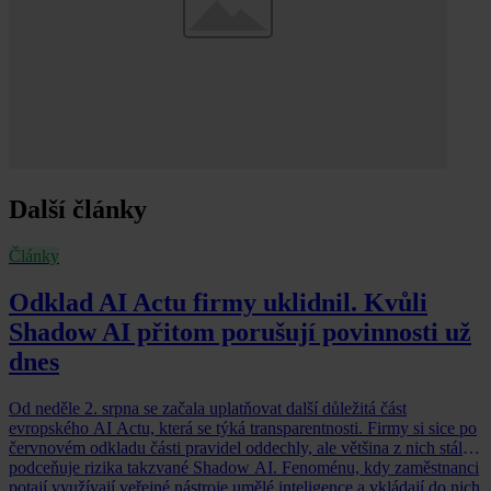
Další články
Články
Odklad AI Actu firmy uklidnil. Kvůli
Shadow AI přitom porušují povinnosti už
dnes
Od neděle 2. srpna se začala uplatňovat další důležitá část
evropského AI Actu, která se týká transparentnosti. Firmy si sice po
červnovém odkladu části pravidel oddechly, ale většina z nich stále
podceňuje rizika takzvané Shadow AI. Fenoménu, kdy zaměstnanci
potají využívají veřejné nástroje umělé inteligence a vkládají do nich