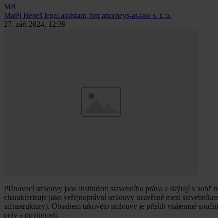
MB
Matěj Beneš
legal assistant, bnt attorneys-at-law s. r. o.
27. září 2024, 12:39
Plánovací smlouvy jsou institutem stavebního práva a skýtají v sobě
charakterizuje jako veřejnoprávní smlouvy uzavřené mezi stavebníkem
infrastruktury). Obsahem takovéto smlouvy je příslib vzájemné souč
práv a povinností.