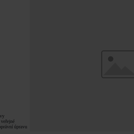
uvy
 veřejné
oprávní úpravu