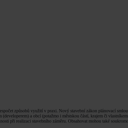
 nespočet způsobů využití v praxi. Nový stavební zákon plánovací smlo
 (developerem) a obcí (potažmo i městskou částí, krajem či vlastníkem
innosti při realizaci stavebního záměru. Obsahovat mohou také soukrom