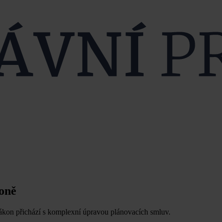
oně
ákon přichází s komplexní úpravou plánovacích smluv.