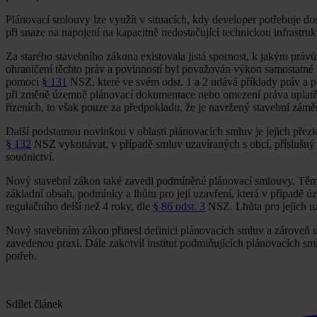
Plánovací smlouvy lze využít v situacích, kdy developer potřebuje
při snaze na napojení na kapacitně nedostačující technickou infrastru
Za starého stavebního zákona existovala jistá spornost, k jakým prá
ohraničení těchto práv a povinností byl považován výkon samostatné
pomoci
§ 131
NSZ, které ve svém odst. 1 a 2 udává příklady práv a p
při změně územně plánovací dokumentace nebo omezení práva uplatňo
řízeních, to však pouze za předpokladu, že je navržený stavební zámě
Další podstatnou novinkou v oblasti plánovacích smluv je jejich přez
§ 132
NSZ vykonávat, v případě smluv uzavíraných s obcí, příslušný
soudnictví.
Nový stavební zákon také zavedl podmíněné plánovací smlouvy. Těm
základní obsah, podmínky a lhůtu pro její uzavření, která v případě 
regulačního delší než 4 roky, dle
§ 86 odst. 3
NSZ. Lhůta pro jejich uz
Nový stavebním zákon přinesl definici plánovacích smluv a zároveň up
zavedenou praxi. Dále zakotvil institut podmiňujících plánovacích sm
potřeb.
Sdílet článek