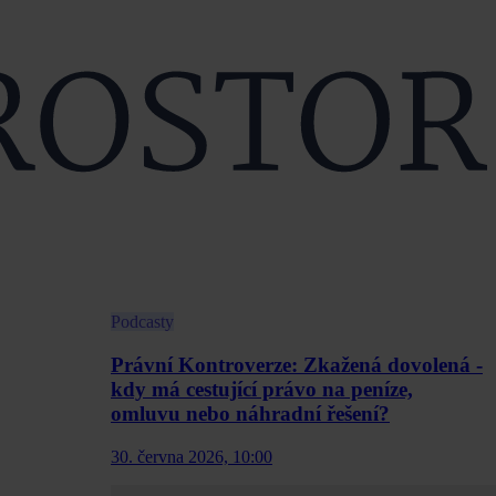
Podcasty
Právní Kontroverze: Zkažená dovolená -
kdy má cestující právo na peníze,
omluvu nebo náhradní řešení?
30. června 2026, 10:00