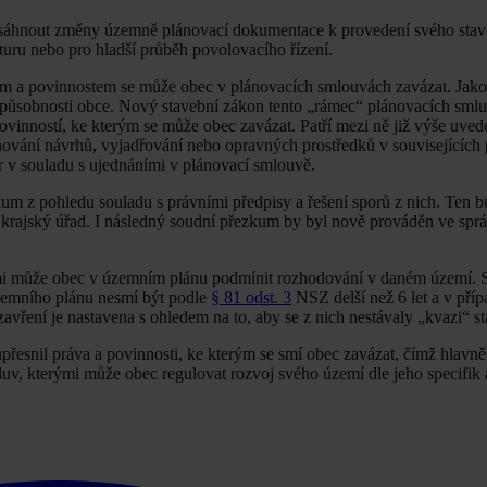
 dosáhnout změny územně plánovací dokumentace k provedení svého sta
kturu nebo pro hladší průběh povolovacího řízení.
vům a povinnostem se může obec v plánovacích smlouvách zavázat. Jako 
 působnosti obce. Nový stavební zákon tento „rámec“ plánovacích smluv
ovinností, ke kterým se může obec zavázat. Patří mezi ně již výše uve
vání návrhů, vyjadřování nebo opravných prostředků v souvisejících
r v souladu s ujednáními v plánovací smlouvě.
kum z pohledu souladu s právními předpisy a řešení sporů z nich. Ten 
 krajský úřad. I následný soudní přezkum by byl nově prováděn ve spr
i může obec v územním plánu podmínit rozhodování v daném území. S
územního plánu nesmí být podle
§ 81 odst. 3
NSZ delší než 6 let a v pří
avření je nastavena s ohledem na to, aby se z nich nestávaly „kvazi“ s
řesnil práva a povinnosti, ke kterým se smí obec zavázat, čímž hlavně 
luv, kterými může obec regulovat rozvoj svého území dle jeho specifik