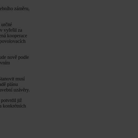
vebního záměru,
určité
 vyřešil za
dená kooperace
 povolovacích
bude nově podle
ávním
tanovit musí
padě plánu
tavební uzávěry.
potvrdil již
 a konkrétních