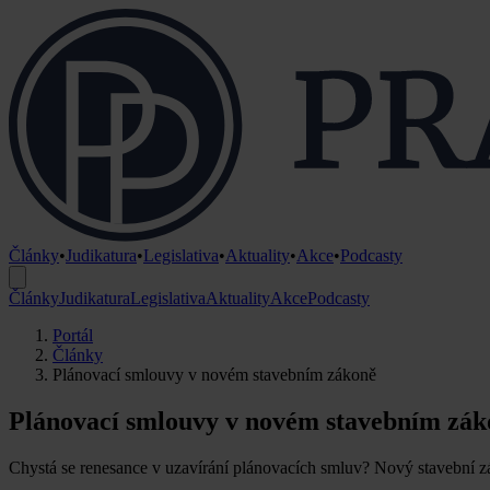
Články
•
Judikatura
•
Legislativa
•
Aktuality
•
Akce
•
Podcasty
Články
Judikatura
Legislativa
Aktuality
Akce
Podcasty
Portál
Články
Plánovací smlouvy v novém stavebním zákoně
Plánovací smlouvy v novém stavebním zák
Chystá se renesance v uzavírání plánovacích smluv? Nový stavební z