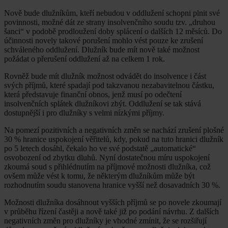
Nově bude dlužníkům, kteří nebudou v oddlužení schopni plnit své
povinnosti, možné dát ze strany insolvenčního soudu tzv. „druhou
šanci“ v podobě prodloužení doby splácení o dalších 12 měsíců. Do
účinnosti novely takové porušení mohlo vést pouze ke zrušení
schváleného oddlužení. Dlužník bude mít nově také možnost
požádat o přerušení oddlužení až na celkem 1 rok.
Rovněž bude mít dlužník možnost odvádět do insolvence i část
svých příjmů, které spadají pod takzvanou nezabavitelnou částku,
která představuje finanční obnos, jenž musí po odečtení
insolvenčních splátek dlužníkovi zbýt. Oddlužení se tak stává
dostupnější i pro dlužníky s velmi nízkými příjmy.
Na pomezí pozitivních a negativních změn se nachází zrušení plošné
30 % hranice uspokojení věřitelů, kdy, pokud na tuto hranici dlužník
po 5 letech dosáhl, čekalo ho ve své podstatě „automatické“
osvobození od zbytku dluhů. Nyní dostatečnou míru uspokojení
zkoumá soud s přihlédnutím na příjmové možnosti dlužníka, což
ovšem může vést k tomu, že některým dlužníkům může být
rozhodnutím soudu stanovena hranice vyšší než dosavadních 30 %.
Možnosti dlužníka dosáhnout vyšších příjmů se po novele zkoumají
v průběhu řízení častěji a nově také již po podání návrhu. Z dalších
negativních změn pro dlužníky je vhodné zmínit, že se rozšiřují