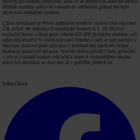
důvody pro zrušení oddlužení, nebo že se prodlužuje doba po kterou
dlužník nemůže opětovně vstoupit do oddlužení, pokud mu bylo
předchozí oddlužení zrušeno.
Cílem novelizace je řešení zadlužení poměrně značné části obyvatel
ČR, neboť dle statistiky Exekutorské komory k 1. 10. 2024 je
exekuční řízení vedeno proti celkem 625 805 fyzickým osobám, což
odpovídá téměř 6 % všech obyvatel. Mnoho z nich se pak nachází v
takzvané dluhové pasti, kdy jsou v podstatě bez jakékoliv reálné
možnosti splatit své závazky. Novela ovšem přináší i řadu zpřísnění
a zda se jí podaří naplnit svůj účel a dojde k výraznějšímu úbytku
takových dlužníků, se dozvíme až v průběhu příštích let.
Sdílet článek