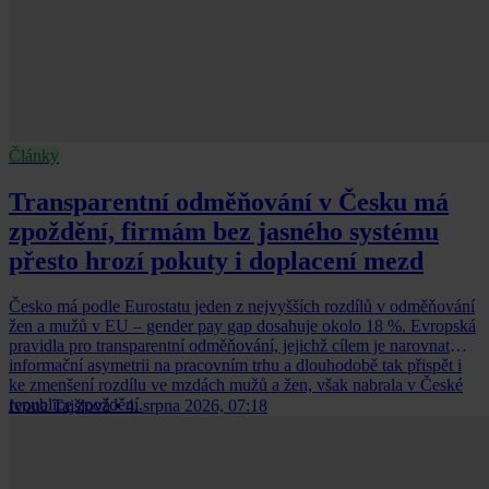
Články
Transparentní odměňování v Česku má
zpoždění, firmám bez jasného systému
přesto hrozí pokuty i doplacení mezd
Česko má podle Eurostatu jeden z nejvyšších rozdílů v odměňování
žen a mužů v EU – gender pay gap dosahuje okolo 18 %. Evropská
pravidla pro transparentní odměňování, jejichž cílem je narovnat
informační asymetrii na pracovním trhu a dlouhodobě tak přispět i
ke zmenšení rozdílu ve mzdách mužů a žen, však nabrala v České
republice zpoždění.
Ivona Tajšlová
•
4. srpna 2026, 07:18