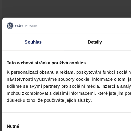
Články
Souhlas
Detaily
Budoucnost dokazování před soudy v
době AI
Tato webová stránka používá cookies
Umělá inteligence změní soudní proces. Je možné dnes považovat
digitální důkazy za věrohodné? Výzvy pro justici v době AI.
K personalizaci obsahu a reklam, poskytování funkcí sociáln
návštěvnosti využíváme soubory cookie. Informace o tom, j
sdílíme se svými partnery pro sociální média, inzerci a analý
mohou zkombinovat s dalšími informacemi, které jste jim posk
Hana Marešová
•
31. července 2026, 07:36
důsledku toho, že používáte jejich služby.
Výběr
Nutné
souhlasu