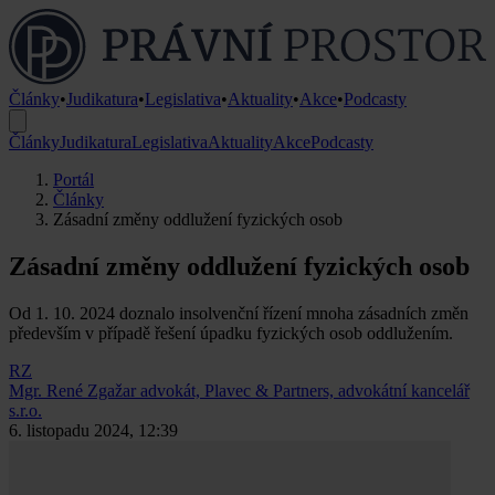
Články
•
Judikatura
•
Legislativa
•
Aktuality
•
Akce
•
Podcasty
Články
Judikatura
Legislativa
Aktuality
Akce
Podcasty
Portál
Články
Zásadní změny oddlužení fyzických osob
Zásadní změny oddlužení fyzických osob
Od 1. 10. 2024 doznalo insolvenční řízení mnoha zásadních změn
především v případě řešení úpadku fyzických osob oddlužením.
RZ
Mgr. René Zgažar
advokát, Plavec & Partners, advokátní kancelář
s.r.o.
6. listopadu 2024, 12:39