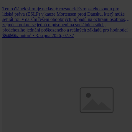
Tento článek shrnuje nedávný rozsudek Evropského soudu pro
lidská práva (ESLP) v kauze Mortensen proti Dánsku, který může
sehrát roli v dalším řešení obdobných případů na ochranu osobnosti,
zejména pokud se jedná o působení na sociálních sítích,
předchozího jednání poškozeného a reálných základů pro hodnotící
úsudek.
Kolektiv autorů
•
3. srpna 2026, 07:37