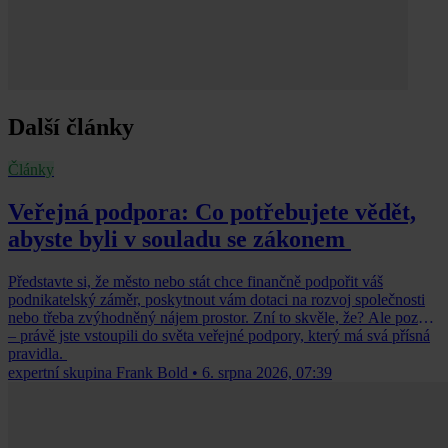
Další články
Články
Veřejná podpora: Co potřebujete vědět,
abyste byli v souladu se zákonem
Představte si, že město nebo stát chce finančně podpořit váš
podnikatelský záměr, poskytnout vám dotaci na rozvoj společnosti
nebo třeba zvýhodněný nájem prostor. Zní to skvěle, že? Ale pozor
– právě jste vstoupili do světa veřejné podpory, který má svá přísná
pravidla.
expertní skupina Frank Bold
•
6. srpna 2026, 07:39