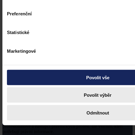
Preferenční
Statistické
Marketingové
Povolit vše
Povolit výběr
Odmítnout
Právní portál, jehož cílovou skupinou jsou nejenom právní
profesionálové a zástupci právnických profesí, ale všichni, kteří
potřebují právní informace.