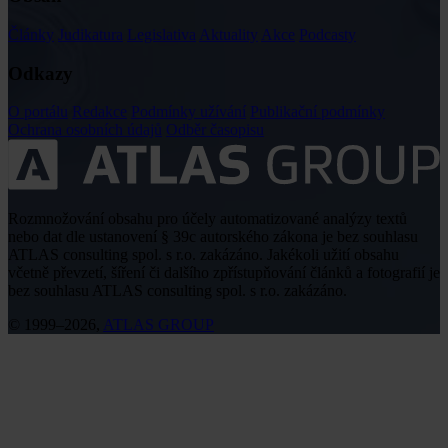
Články
Judikatura
Legislativa
Aktuality
Akce
Podcasty
Odkazy
O portálu
Redakce
Podmínky užívání
Publikační podmínky
Ochrana osobních údajů
Odběr časopisu
Rozmnožování obsahu pro účely automatizované analýzy textů
nebo dat dle ustanovení § 39c autorského zákona je bez souhlasu
ATLAS consulting spol. s r.o. zakázáno. Jakékoli užití obsahu
včetně převzetí, šíření či dalšího zpřístupňování článků a fotografií je
bez souhlasu ATLAS consulting spol. s r.o. zakázáno.
© 1999–2026,
ATLAS GROUP