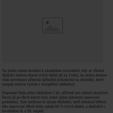
Na jednu stranu dochází k zásadnímu rozvolnění, kdy se všichni
dlužníci mohou zbavit svých dluhů již za 3 roky, na stranu druhou
však novelizace přinesla zpřísnění požadavků na dlužníky, které
naopak mohou vyústit v neúspěšné oddlužení.
Doposud činila doba oddlužení 5 let, přičemž pro zdárné ukončení
řízení již po třech letech bylo nutné splnit zákonem stanovené
podmínky. Tato možnost se týkala dlužníků, kteří dokázali během
této stanovené tříleté doby splatit 60 % svých dluhů, a dlužníků s
invaliditou II. a III. stupně.