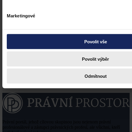
Marketingové
Povolit vše
Povolit výběr
Odmítnout
Právní portál, jehož cílovou skupinou jsou nejenom právní
profesionálové a zástupci právnických profesí, ale všichni, kteří