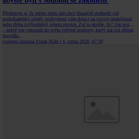
Představte si, že město nebo stát chce finančně podpořit váš
podnikatelský záměr, poskytnout vám dotaci na rozvoj společnosti
nebo třeba zvýhodněný nájem prostor. Zní to skvěle, že? Ale pozor
– právě jste vstoupili do světa veřejné podpory, který má svá přísná
pravidla.
expertní skupina Frank Bold
•
6. srpna 2026, 07:39