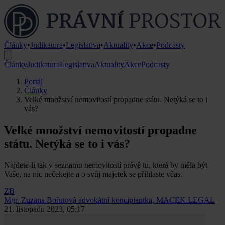
Články
•
Judikatura
•
Legislativa
•
Aktuality
•
Akce
•
Podcasty
Články
Judikatura
Legislativa
Aktuality
Akce
Podcasty
Portál
Články
Velké množství nemovitostí propadne státu. Netýká se to i
vás?
Velké množství nemovitostí propadne
státu. Netýká se to i vás?
Najdete-li tak v seznamu nemovitostí právě tu, která by měla být
Vaše, na nic nečekejte a o svůj majetek se přihlaste včas.
ZB
Mgr. Zuzana Bořutová
advokátní koncipientka, MACEK.LEGAL
21. listopadu 2023, 05:17