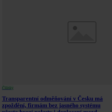
Články
Transparentní odměňování v Česku má
zpoždění, firmám bez jasného systému
přesto hrozí pokuty i doplacení mezd