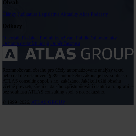
Obsah
Články
Judikatura
Legislativa
Aktuality
Akce
Podcasty
Odkazy
O portálu
Redakce
Podmínky užívání
Publikační podmínky
Ochrana osobních údajů
Odběr časopisu
Rozmnožování obsahu pro účely automatizované analýzy textů
nebo dat dle ustanovení § 39c autorského zákona je bez souhlasu
ATLAS consulting spol. s r.o. zakázáno. Jakékoli užití obsahu
včetně převzetí, šíření či dalšího zpřístupňování článků a fotografií je
bez souhlasu ATLAS consulting spol. s r.o. zakázáno.
© 1999–2026,
ATLAS GROUP