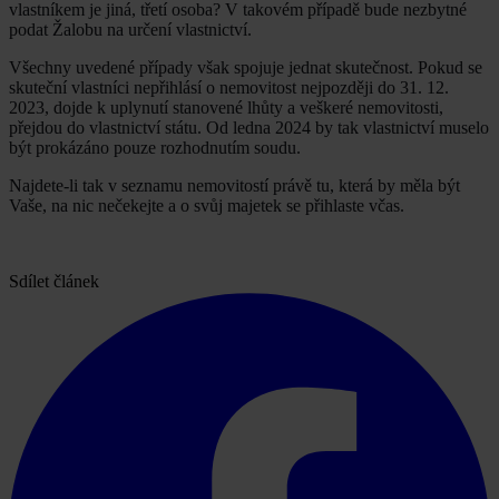
vlastníkem je jiná, třetí osoba? V takovém případě bude nezbytné
podat Žalobu na určení vlastnictví.
Všechny uvedené případy však spojuje jednat skutečnost. Pokud se
skuteční vlastníci nepřihlásí o nemovitost nejpozději do 31. 12.
2023, dojde k uplynutí stanovené lhůty a veškeré nemovitosti,
přejdou do vlastnictví státu. Od ledna 2024 by tak vlastnictví muselo
být prokázáno pouze rozhodnutím soudu.
Najdete-li tak v seznamu nemovitostí právě tu, která by měla být
Vaše, na nic nečekejte a o svůj majetek se přihlaste včas.
Sdílet článek