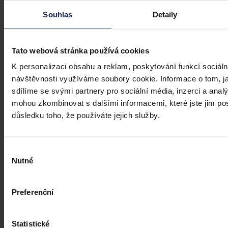
Souhlas
Detaily
Tato webová stránka používá cookies
Články
K personalizaci obsahu a reklam, poskytování funkcí sociáln
návštěvnosti využíváme soubory cookie. Informace o tom, j
Kdy je možné sáhnout po jinak
sdílíme se svými partnery pro sociální média, inzerci a analý
urážlivých označeních?
mohou zkombinovat s dalšími informacemi, které jste jim posk
důsledku toho, že používáte jejich služby.
Tento článek shrnuje nedávný rozsudek Evropského soudu pro
lidská práva (ESLP) v kauze Mortensen proti Dánsku, který může
sehrát roli v dalším řešení obdobných případů na ochranu osobnosti,
zejména pokud se jedná o působení na sociálních sítích,
Výběr
předchozího jednání poškozeného a reálných základů pro hodnotící
Nutné
souhlasu
úsudek.
Kolektiv autorů
•
3. srpna 2026, 07:37
Preferenční
Statistické