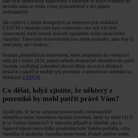
kam byly nemovitosti zapisovány a následně se jejich evidence již
nevedla nebo se vedla velmi zjednodušeně a tím pádem
nedostatečně.
Jak vyplývá z údajů dostupných na internetových stránkách
ÚZSVM v letošním roce bylo evidováno více než 143 044
nemovitostí, které nemají správně zapsaného svého skutečného
vlastníka. Takovými nemovitostmi jsou nejen pozemky, jako lesy či
orné půdy, ale i budovy.
Seznam předmětných nemovitostí, které propadnou do vlastnictví
státu již v lednu 2024, pokud nebude dostatečně identifikován jejich
vlastník, zveřejňují jednotlivé obecní úřady na svých úředních
deskách a taktéž je možné tyto pozemky a nemovitosti dohledat na
stránkách
ÚZSVM
.
Co dělat, když zjistíte, že některý z
pozemků by mohl patřit právě Vám?
Zjistili jste, že se na seznamu nemovitostí s nedostatečně
identifikovaným vlastníkem nachází pozemek, který by mohl být či
je ve Vašem vlastnictví? V takovém případě je důležité, aby k
nápravě tohoto stavu došlo prostřednictvím Vašeho podnětu, coby
vlastníka či možného vlastníka nemovitosti. Podnět můžete podat