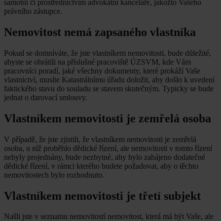
samotní či prostřednictvím advokátní kanceláře, jakožto Vašeho
právního zástupce.
Nemovitost nemá zapsaného vlastníka
Pokud se domníváte, že jste vlastníkem nemovitosti, bude důležité,
abyste se obrátili na příslušné pracoviště ÚZSVM, kde Vám
pracovníci poradí, jaké všechny dokumenty, které prokáží Vaše
vlastnictví, musíte Katastrálnímu úřadu doložit, aby došlo k uvedení
faktického stavu do souladu se stavem skutečným. Typicky se bude
jednat o darovací smlouvy.
Vlastníkem nemovitosti je zemřelá osoba
V případě, že jste zjistili, že vlastníkem nemovitosti je zemřelá
osoba, u níž proběhlo dědické řízení, ale nemovitosti v tomto řízení
nebyly projednány, bude nezbytné, aby bylo zahájeno dodatečné
dědické řízení, v rámci kterého budete požadovat, aby o těchto
nemovitostech bylo rozhodnuto.
Vlastníkem nemovitosti je třetí subjekt
Našli jste v seznamu nemovitostí nemovitost, která má být Vaše, ale