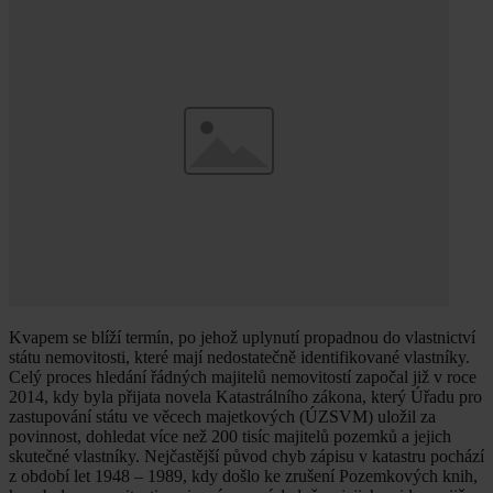
Kvapem se blíží termín, po jehož uplynutí propadnou do vlastnictví
státu nemovitosti, které mají nedostatečně identifikované vlastníky.
Celý proces hledání řádných majitelů nemovitostí započal již v roce
2014, kdy byla přijata novela Katastrálního zákona, který Úřadu pro
zastupování státu ve věcech majetkových (ÚZSVM) uložil za
povinnost, dohledat více než 200 tisíc majitelů pozemků a jejich
skutečné vlastníky. Nejčastější původ chyb zápisu v katastru pochází
z období let 1948 – 1989, kdy došlo ke zrušení Pozemkových knih,