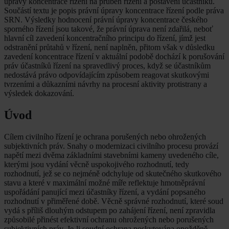
úpravy koncentrace řízení na průběh řízení a postavení účastníků.
Součástí textu je popis právní úpravy koncentrace řízení podle práva
SRN. Výsledky hodnocení právní úpravy koncentrace českého
sporného řízení jsou takové, že právní úprava není zdařilá, neboť
hlavní cíl zavedení koncentračního principu do řízení, jímž jest
odstranění průtahů v řízení, není naplněn, přitom však v důsledku
zavedení koncentrace řízení v aktuální podobě dochází k porušování
práv účastníků řízení na spravedlivý proces, když se účastníkům
nedostává právo odpovídajícím způsobem reagovat skutkovými
tvrzeními a důkazními návrhy na procesní aktivity protistrany a
výsledek dokazování.
Úvod
Cílem civilního řízení je ochrana porušených nebo ohrožených
subjektivních práv. Snahy o modernizaci civilního procesu provází
napětí mezi dvěma základními stavebními kameny uvedeného cíle,
kterými jsou vydání věcně uspokojivého rozhodnutí, tedy
rozhodnutí, jež se co nejméně odchyluje od skutečného skutkového
stavu a které v maximální možné míře reflektuje hmotněprávní
uspořádání panující mezi účastníky řízení, a vydání popsaného
rozhodnutí v přiměřené době. Věcně správné rozhodnutí, které soud
vydá s příliš dlouhým odstupem po zahájení řízení, není zpravidla
způsobilé přinést efektivní ochranu ohrožených nebo porušených
subjektivních práv. Je-li soudní ochrana poskytována opožděně,