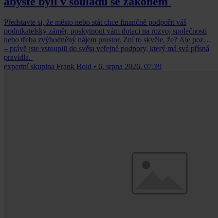
abyste byli v souladu se zákonem
Představte si, že město nebo stát chce finančně podpořit váš
podnikatelský záměr, poskytnout vám dotaci na rozvoj společnosti
nebo třeba zvýhodněný nájem prostor. Zní to skvěle, že? Ale pozor
– právě jste vstoupili do světa veřejné podpory, který má svá přísná
pravidla.
expertní skupina Frank Bold
•
6. srpna 2026, 07:39