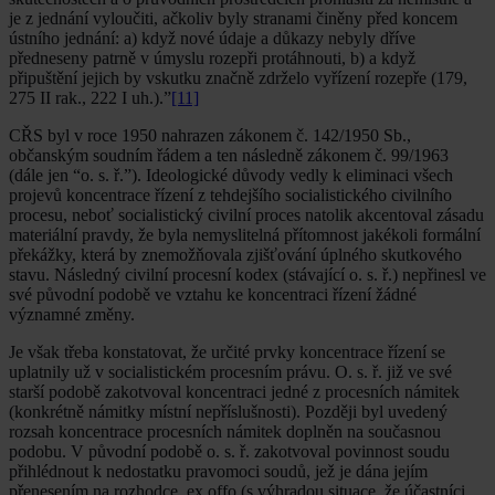
je z jednání vyloučiti, ačkoliv byly stranami činěny před koncem
ústního jednání: a) když nové údaje a důkazy nebyly dříve
předneseny patrně v úmyslu rozepři protáhnouti, b) a když
připuštění jejich by vskutku značně zdrželo vyřízení rozepře (179,
275 II rak., 222 I uh.).”
[11]
CŘS byl v roce 1950 nahrazen zákonem č. 142/1950 Sb.,
občanským soudním řádem a ten následně zákonem č. 99/1963
(dále jen “o. s. ř.”). Ideologické důvody vedly k eliminaci všech
projevů koncentrace řízení z tehdejšího socialistického civilního
procesu, neboť socialistický civilní proces natolik akcentoval zásadu
materiální pravdy, že byla nemyslitelná přítomnost jakékoli formální
překážky, která by znemožňovala zjišťování úplného skutkového
stavu. Následný civilní procesní kodex (stávající o. s. ř.) nepřinesl ve
své původní podobě ve vztahu ke koncentraci řízení žádné
významné změny.
Je však třeba konstatovat, že určité prvky koncentrace řízení se
uplatnily už v socialistickém procesním právu. O. s. ř. již ve své
starší podobě zakotvoval koncentraci jedné z procesních námitek
(konkrétně námitky místní nepříslušnosti). Později byl uvedený
rozsah koncentrace procesních námitek doplněn na současnou
podobu. V původní podobě o. s. ř. zakotvoval povinnost soudu
přihlédnout k nedostatku pravomoci soudů, jež je dána jejím
přenesením na rozhodce, ex offo (s výhradou situace, že účastníci