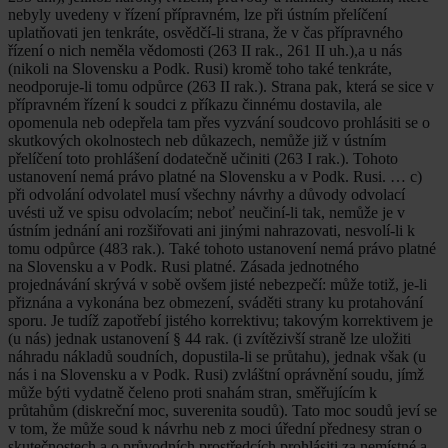
nebyly uvedeny v řízení přípravném, lze při ústním přelíčení
uplatňovati jen tenkráte, osvědčí-li strana, že v čas přípravného
řízení o nich neměla vědomosti (263 II rak., 261 II uh.),a u nás
(nikoli na Slovensku a Podk. Rusi) kromě toho také tenkráte,
neodporuje-li tomu odpůrce (263 II rak.). Strana pak, která se sice v
přípravném řízení k soudci z příkazu činnému dostavila, ale
opomenula neb odepřela tam přes vyzvání soudcovo prohlásiti se o
skutkových okolnostech neb důkazech, nemůže již v ústním
přelíčení toto prohlášení dodatečně učiniti (263 I rak.). Tohoto
ustanovení nemá právo platné na Slovensku a v Podk. Rusi. … c)
při odvolání odvolatel musí všechny návrhy a důvody odvolací
uvésti už ve spisu odvolacím; neboť neučiní-li tak, nemůže je v
ústním jednání ani rozšiřovati ani jinými nahrazovati, nesvolí-li k
tomu odpůrce (483 rak.). Také tohoto ustanovení nemá právo platné
na Slovensku a v Podk. Rusi platné. Zásada jednotného
projednávání skrývá v sobě ovšem jisté nebezpečí: může totiž, je-li
přiznána a vykonána bez obmezení, sváděti strany ku protahování
sporu. Je tudíž zapotřebí jistého korrektivu; takovým korrektivem je
(u nás) jednak ustanovení § 44 rak. (i zvítězivší straně lze uložiti
náhradu nákladů soudních, dopustila-li se průtahu), jednak však (u
nás i na Slovensku a v Podk. Rusi) zvláštní oprávnění soudu, jímž
může býti vydatně čeleno proti snahám stran, směřujícím k
průtahům (diskreční moc, suverenita soudů). Tato moc soudů jeví se
v tom, že může soud k návrhu neb z moci úřední přednesy stran o
skutečnostech a o průvodních prostředcích prohlásiti za nemístné a