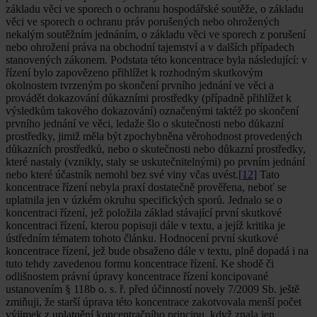
základu věci ve sporech o ochranu hospodářské soutěže, o základu
věci ve sporech o ochranu práv porušených nebo ohrožených
nekalým soutěžním jednáním, o základu věci ve sporech z porušení
nebo ohrožení práva na obchodní tajemství a v dalších případech
stanovených zákonem. Podstata této koncentrace byla následující: v
řízení bylo zapovězeno přihlížet k rozhodným skutkovým
okolnostem tvrzeným po skončení prvního jednání ve věci a
provádět dokazování důkazními prostředky (případně přihlížet k
výsledkům takového dokazování) označenými taktéž po skončení
prvního jednání ve věci, ledaže šlo o skutečnosti nebo důkazní
prostředky, jimiž měla být zpochybněna věrohodnost provedených
důkazních prostředků, nebo o skutečnosti nebo důkazní prostředky,
které nastaly (vznikly, staly se uskutečnitelnými) po prvním jednání
nebo které účastník nemohl bez své viny včas uvést.
[12]
Tato
koncentrace řízení nebyla praxí dostatečně prověřena, neboť se
uplatnila jen v úzkém okruhu specifických sporů. Jednalo se o
koncentraci řízení, jež položila základ stávající první skutkové
koncentraci řízení, kterou popisuji dále v textu, a jejíž kritika je
ústředním tématem tohoto článku. Hodnocení první skutkové
koncentrace řízení, jež bude obsaženo dále v textu, plně dopadá i na
tuto tehdy zavedenou formu koncentrace řízení. Ke shodě či
odlišnostem právní úpravy koncentrace řízení koncipované
ustanovením § 118b o. s. ř. před účinností novely 7/2009 Sb. ještě
zmiňuji, že starší úprava této koncentrace zakotvovala menší počet
výjimek z uplatnění koncentračního principu, když znala jen