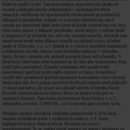
lhůtě ne kratší 15 dní. Tato koncentrace nepostihovala skutková
tvrzení a důkazní návrhy uskutečněné v následujících třech
situacích: směřovaly ke zpochybnění věrohodnosti provedených
důkazních prostředků, jednalo se o novoty (skutečnosti, které
nastaly po stanovené lhůtě nebo které účastník nemohl bez své viny
včas uvést anebo o důkazní prostředky, které nebyly v určené lhůtě
k dispozici či je účastník bez své viny nemohl označit), účastník tyto
skutečnosti tvrdil nebo důkazy označil na základě výzvy učiněné
podle § 118a odst. 2 o. s. ř. (jedná se o výzvu k doplnění skutečností
a důkazních návrhů, kterou soud účastníku adresuje v důsledku
faktu, že má v úmyslu věc právně posoudit jinak než účastník). V
předchozí části textu jsem konstatoval, že idea této koncentrace byla
lepší jejího provedení. Zásadní nedostatek této soudcovské
koncentrace spočíval podle mého názoru ve faktu, že možnost
využití této systémově správně nastavené koncentrace byla výrazně
limitována tím, že k jejímu zavedení do řízení nemohl soud přikročit
z vlastní iniciativy, ale pouze na základě návrhu účastníka řízení.
Rovněž soudcovská koncentrace řízení se projevovala jen ve
sporných řízeních. Tato forma koncentrace řízení byla z o. s. ř.
odstraněna novelou 7/2009 Sb., což hodnotím jako chybný krok.
Neúplná apelace zavedená vložením ustanovením § 205a byla
naopak výsledkem jedné z vydařených změn o. s. ř. Tento
legislativní krok je třeba kvitovat. Považuji za vysoce
pravděpodobné, že se změna úplné apelace na apelaci neúplnou ve