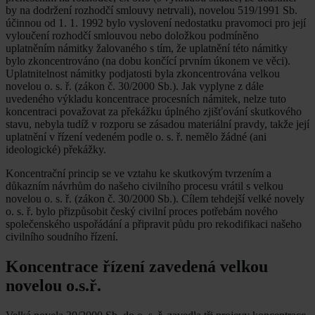
by na dodržení rozhodčí smlouvy netrvali), novelou 519/1991 Sb.
účinnou od 1. 1. 1992 bylo vyslovení nedostatku pravomoci pro její
vyloučení rozhodčí smlouvou nebo doložkou podmíněno
uplatněním námitky žalovaného s tím, že uplatnění této námitky
bylo zkoncentrováno (na dobu končící prvním úkonem ve věci).
Uplatnitelnost námitky podjatosti byla zkoncentrována velkou
novelou o. s. ř. (zákon č. 30/2000 Sb.). Jak vyplyne z dále
uvedeného výkladu koncentrace procesních námitek, nelze tuto
koncentraci považovat za překážku úplného zjišťování skutkového
stavu, nebyla tudíž v rozporu se zásadou materiální pravdy, takže její
uplatnění v řízení vedeném podle o. s. ř. nemělo žádné (ani
ideologické) překážky.
Koncentrační princip se ve vztahu ke skutkovým tvrzením a
důkazním návrhům do našeho civilního procesu vrátil s velkou
novelou o. s. ř. (zákon č. 30/2000 Sb.). Cílem tehdejší velké novely
o. s. ř. bylo přizpůsobit český civilní proces potřebám nového
společenského uspořádání a připravit půdu pro rekodifikaci našeho
civilního soudního řízení.
Koncentrace řízení zavedená velkou
novelou o.s.ř.