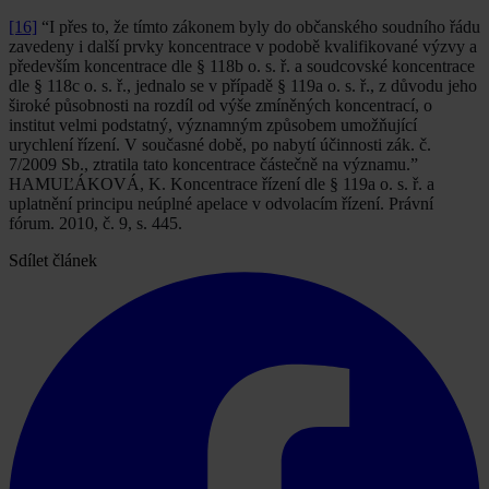
[16]
“I přes to, že tímto zákonem byly do občanského soudního řádu
zavedeny i další prvky koncentrace v podobě kvalifikované výzvy a
především koncentrace dle § 118b o. s. ř. a soudcovské koncentrace
dle § 118c o. s. ř., jednalo se v případě § 119a o. s. ř., z důvodu jeho
široké působnosti na rozdíl od výše zmíněných koncentrací, o
institut velmi podstatný, významným způsobem umožňující
urychlení řízení. V současné době, po nabytí účinnosti zák. č.
7/2009 Sb., ztratila tato koncentrace částečně na významu.”
HAMUĽÁKOVÁ, K. Koncentrace řízení dle § 119a o. s. ř. a
uplatnění principu neúplné apelace v odvolacím řízení. Právní
fórum. 2010, č. 9, s. 445.
Sdílet článek