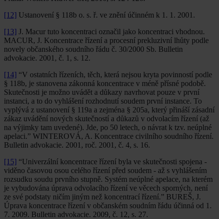
[12]
Ustanovení § 118b o. s. ř. ve znění účinném k 1. 1. 2001.
[13]
J. Macur tuto koncentraci označil jako koncentraci vhodnou.
MACUR, J. Koncentrace řízení a procesní prekluzivní lhůty podle
novely občanského soudního řádu č. 30/2000 Sb. Bulletin
advokacie. 2001, č. 1, s. 12.
[14]
“V ostatních řízeních, těch, která nejsou kryta povinností podle
§ 118b, je stanovena zákonná koncentrace v méně přísné podobě.
Skutečnosti je možno uvádět a důkazy navrhovat pouze v první
instanci, a to do vyhlášení rozhodnutí soudem první instance. To
vyplývá z ustanovení § 119a a zejména § 205a, který přináší zásadní
zákaz uvádění nových skutečností a důkazů v odvolacím řízení (až
na výjimky tam uvedené). Jde, po 50 letech, o návrat k tzv. neúplné
apelaci.” WINTEROVÁ, A. Koncentrace civilního soudního řízení.
Bulletin advokacie. 2001, roč. 2001, č. 4, s. 16.
[15]
“Univerzální koncentrace řízení byla ve skutečnosti spojena -
viděno časovou osou celého řízení před soudem - až s vyhlášením
rozsudku soudu prvního stupně. Systém neúplné apelace, na kterém
je vybudována úprava odvolacího řízení ve věcech sporných, není
ze své podstaty ničím jiným než koncentrací řízení.” BUREŠ, J.
Úprava koncentrace řízení v občanském soudním řádu účinná od 1.
7. 2009. Bulletin advokacie. 2009, č. 12, s. 27.