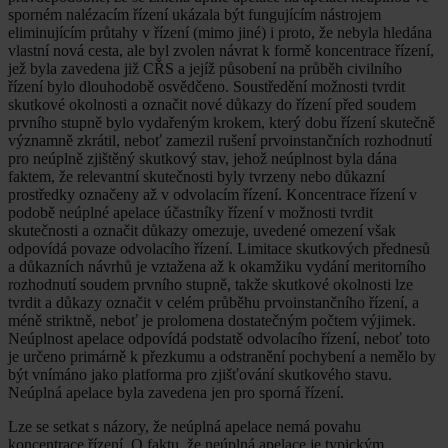
sporném nalézacím řízení ukázala být fungujícím nástrojem
eliminujícím průtahy v řízení (mimo jiné) i proto, že nebyla hledána
vlastní nová cesta, ale byl zvolen návrat k formě koncentrace řízení,
jež byla zavedena již CŘS a jejíž působení na průběh civilního
řízení bylo dlouhodobě osvědčeno. Soustředění možnosti tvrdit
skutkové okolnosti a označit nové důkazy do řízení před soudem
prvního stupně bylo vydařeným krokem, který dobu řízení skutečně
významně zkrátil, neboť zamezil rušení prvoinstančních rozhodnutí
pro neúplně zjištěný skutkový stav, jehož neúplnost byla dána
faktem, že relevantní skutečnosti byly tvrzeny nebo důkazní
prostředky označeny až v odvolacím řízení. Koncentrace řízení v
podobě neúplné apelace účastníky řízení v možnosti tvrdit
skutečnosti a označit důkazy omezuje, uvedené omezení však
odpovídá povaze odvolacího řízení. Limitace skutkových přednesů
a důkazních návrhů je vztažena až k okamžiku vydání meritorního
rozhodnutí soudem prvního stupně, takže skutkové okolnosti lze
tvrdit a důkazy označit v celém průběhu prvoinstančního řízení, a
méně striktně, neboť je prolomena dostatečným počtem výjimek.
Neúplnost apelace odpovídá podstatě odvolacího řízení, neboť toto
je určeno primárně k přezkumu a odstranění pochybení a nemělo by
být vnímáno jako platforma pro zjišťování skutkového stavu.
Neúplná apelace byla zavedena jen pro sporná řízení.
Lze se setkat s názory, že neúplná apelace nemá povahu
koncentrace řízení. O faktu, že neúplná apelace je typickým