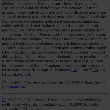
příkladem koncentrace řízení, nemám sebemenší pochybnost.
Apelace je odvolání. Při úplné apelaci mají odvolatel i ostatní
účastníci řízení v odvolacím řízení možnost tvrdit dosud neuvedené
skutkové okolnosti a označit dosud neoznačené důkazní prostředky.
Naopak podstatou neúplné apelace jest omezení účastníků řízení
tvrdit v odvolacím řízení skutkové okolnosti a označit důkazní
prostředky, jež nebyly tvrzeny a označeny v prvoinstančním řízení.
Je-li odvolací řízení založeno na apelačním opravném systému a má-
li podobu apelace neúplné, projevuje se tato neúplná apelace tím, že
možnost tvrdit skutkové okolnosti a označit důkazní prostředky je
soustředěna (koncentrována) do řízení před soudem prvního stupně,
když okamžikem, jenž uzavírá možnost tvrdit skutečnosti a označit
důkazy, je vyhlášení meritorního rozhodnutí soudem prvního stupně.
K uvedenému musím konstatovat, že neúplná apelace je typickou
formou koncentrace řízení. Neúplnou apelaci považuje za jednu z
forem koncentrace řízení např. A. Winterová
[14]
, J. Bureš
[15]
, a K.
Hamuľáková
[16]
.
Článek byl publikován v časopisu Právník č. 7/2015. Pokračování
je
dostupné zde.
[1]
MACUR, J. Koncentrace řízení a procesní prekluzivní lhůty
podle novely občanského soudního řádu č. 30/2000 Sb. Bulletin
advokacie. 2001, č. 1, s. 8.