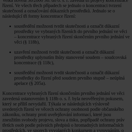
Velká novela 30/2000 Sb. do o. s. ř. zavedla tři projevy koncentrace
řízení. Ve všech třech případech se jednalo o koncentraci tvrzení
skutečností a označování důkazních prostředků. Jednalo se o
následující tři formy koncentrace řízení:
soustředění možnosti tvrdit skutečnosti a označit důkazní
prostředky ve vybraných řízeních do prvního jednání ve věci
– koncentrace vybraných řízení skončením prvního jednání ve
věci (§ 118b),
uzavření možnosti tvrdit skutečnosti a označit důkazní
prostředky uplynutím lhůty stanovené soudem – soudcovská
koncentrace (§ 118c),
soustředění možnosti tvrdit skutečnosti a označit důkazní
prostředky do řízení před soudem prvního stupně – neúplná
apelace (§ 205a).
Koncentrace vybraných řízení skončením prvního jednání ve věci
zavedená ustanovením § 118b o. s. ř. byla neověřeným pokusem,
který se příliš nevydařil. Týkala se následujících výslovně
uvedených řízení ve věcech ochrany osobnosti podle občanského
zákoníku, ochrany proti uveřejňování informací, které jsou
zneužitím svobody projevu, slova a tisku, popřípadě ochrany práv
třetích osob podle právních předpisů o hromadných informačních
prostředcích, ve sporech vyvolaných konkursem a vyrovnáním, o