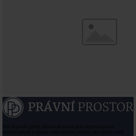
Právní portál, jehož cílovou skupinou jsou nejenom právní
profesionálové a zástupci právnických profesí, ale všichni, kteří