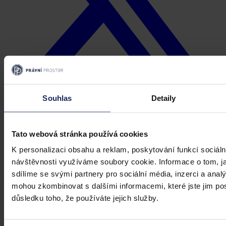
Souhlas
Detaily
Tato webová stránka používá cookies
K personalizaci obsahu a reklam, poskytování funkcí sociáln
návštěvnosti využíváme soubory cookie. Informace o tom, j
Kopírovat odkaz
justice
koncentrace řízení
rozhodnutí soudu
občanský soudní řád
sdílíme se svými partnery pro sociální média, inzerci a analý
civilní proces
ostatní
mohou zkombinovat s dalšími informacemi, které jste jim posk
důsledku toho, že používáte jejich služby.