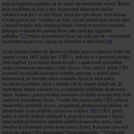
princip legálního pořádku až do konce devatenáctého století. Řízení
bylo rozděleno na fáze s tím, že procesní úkon bylo možné
uskutečňovat jen v té fázi řízení, která pro tyto úkony byla určena.
Civilní proces byl “rozdělen na fáze, jejichž pořadí bylo pevně dáno
a jejichž hranice byly nepřekročitelné. Odtud teoretické označení
principu ovládajícího postup řízení jako principu legálního
pořádku.”
[7]
Pojem koncentrace řízení má svůj původ v nezbytnosti
koncentrovat procesní úkony do příslušných fází řízení.
[8]
Zcela zásadní změnu do úpravy civilního procesu přinesl Civilní řád
soudní z roku 1895 (dále jen “CŘS”). Jednalo se o procesní předpis,
jímž úspěšně vyvrcholila dlouhotrvající a opakovaně neúspěšná
snaha reformovat rakouský civilní proces. Jeho autor F. Klein CŘS
vystavěl na sociální koncepci civilního procesu, v jejímž rámci
konstatoval, že hlavním cílem soudního řízení je odstranění
sociálního konfliktu, když k tomuto cíli lze dospět jedině tak, že
rozhodnutí budou založena na co nejúplněji zjištěném skutkovém
stavu. Jednou z priorit sociální koncepce civilního procesu tedy bylo
potlačení formalismu řízení. “Civilní řád soudní (dále CŘS) přinesl
modernější, pružnější proces, nespoutaný předepsanými fázemi, ale
přenechaný co do průběhu soudcovu uvážení.”
[9]
I CŘS, jehož
autor se stavěl striktně odmítavě k projevům formalismu v řízení,
které potlačují možnost úplného zjištění skutkového stavu, však
obsahoval významné prvky koncentrace řízení. Rakouské procesní
právo po přijetí CŘS koncentraci řízení připouštělo. “Ačkoli celé