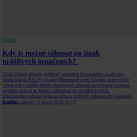
Články
Kdy je možné sáhnout po jinak
urážlivých označeních?
Tento článek shrnuje nedávný rozsudek Evropského soudu pro
lidská práva (ESLP) v kauze Mortensen proti Dánsku, který může
sehrát roli v dalším řešení obdobných případů na ochranu osobnosti,
zejména pokud se jedná o působení na sociálních sítích,
předchozího jednání poškozeného a reálných základů pro hodnotící
úsudek.
Kolektiv autorů
•
3. srpna 2026, 07:37