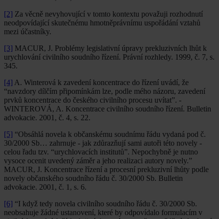
[2]
Za věcně nevyhovující v tomto kontextu považuji rozhodnutí
neodpovídající skutečnému hmotněprávnímu uspořádání vztahů
mezi účastníky.
[3]
MACUR, J. Problémy legislativní úpravy prekluzivních lhůt k
urychlování civilního soudního řízení. Právní rozhledy. 1999, č. 7, s.
345.
[4]
A. Winterová k zavedení koncentrace do řízení uvádí, že
“navzdory dílčím připomínkám lze, podle mého názoru, zavedení
prvků koncentrace do českého civilního procesu uvítat”. -
WINTEROVÁ, A. Koncentrace civilního soudního řízení. Bulletin
advokacie. 2001, č. 4, s. 22.
[5]
“Obsáhlá novela k občanskému soudnímu řádu vydaná pod č.
30/2000 Sb… zahrnuje - jak zdůrazňují sami autoři této novely -
celou řadu tzv. “urychlovacích institutů”. Nepochybně je nutno
vysoce ocenit uvedený záměr a jeho realizaci autory novely.”
MACUR, J. Koncentrace řízení a procesní prekluzivní lhůty podle
novely občanského soudního řádu č. 30/2000 Sb. Bulletin
advokacie. 2001, č. 1, s. 6.
[6]
“I když tedy novela civilního soudního řádu č. 30/2000 Sb.
neobsahuje žádné ustanovení, které by odpovídalo formulacím v