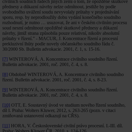
civilních soudních řádech jiných zemí o tom, že opožděné skutkové
přednesy a důkazní návrhy nelze odmítnout, jestliže by podle
svobodného uvážení soudu nevyvolaly průtahy v projednávání
sporu, resp. by neprodloužily dobu vydání konečného soudního
rozhodnutí, je nutno … usuzovat, že ani v českém civilním procesu
soud nesmí odmítnout opožděné skutkové přednesy a důkazní
návrhy, jimiž strana způsobila pouze relativní, nikoliv absolutní
průtahy v řízení.” - MACUR, J. Koncentrace řízení a procesní
prekluzivní lhůty podle novely občanského soudního řádu č.
30/2000 Sb. Bulletin advokacie. 2001, č. 1, s. 15-16.
[7]
WINTEROVÁ, A. Koncentrace civilního soudního řízení.
Bulletin advokacie. 2001, roč. 2001, č. 4, s. 8.
[8]
Obdobně WINTEROVÁ, A. Koncentrace civilního soudního
řízení. Bulletin advokacie. 2001, roč. 2001, č. 4, s. 8-23.
[9]
WINTEROVÁ, A. Koncentrace civilního soudního řízení.
Bulletin advokacie. 2001, roč. 2001, č. 4, s. 8.
[10]
OTT, E. Soustavný úvod ve studium nového řízení soudního,
díl I. Praha: Wolters Kluwer, 2012, s. 263-265 (pozn. v citaci
zmiňovaná ustanovení odkazují na CŘS).
[11]
HORA, V. Československé civilní právo procesní. I.-III. díl.
Praha: Wolters Kluwer ČR, 2010, s. 124-126.