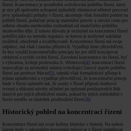
řízení. Koncentrace je prostředek ovlivňování průběhu řízení, který
je sice při správném uchopení způsobilý eliminovat některé procesní
jevy způsobující průtahy v řízení, akcentuje však formální pohled na
průběh řízení, potlačuje princip materiální pravdy a otevírá cestu pro
odklon obsahu meritorního rozhodnutí od skutečného průběhu
skutkového děje. Z tohoto důvodu je nezbytné na koncentraci řízení
pohlížet jako na metodu regulace, se kterou je nezbytné nakládat
uvážlivě, obezřetně a kvalifikovaně. Koncentrace řízení má svoje
odpůrce, má však i mnoho příznivců. Vyjadřuji tímto přesvědčení,
že bez využití koncentračního principu lze jen stěží koncipovat
efektivní a rychlé civilní řízení. Zavedení koncentrace do řízení, byť
s výhradou, kvituje profesorka A. Winterová
[4]
; koncentraci řízení
nepovažuje za nevhodný nástroj ovlivňující časový aspekt průběhu
řízení ani profesor Macur
[5]
, odmítá však formalistický přístup k
jejímu uplatňování a vyjadřuje přesvědčení, že koncentrační princip
bude v řízení uplatněn tak, že soudy v řízení připustí skutková
tvrzení a důkazní návrhy učiněné po uplynutí prekluzivních lhůt
daných pro jejich předložení soudu, pokud by jejich zohlednění v
řízení nemělo za následek prodloužení řízení.
[6]
Historický pohled na koncentraci řízení
Koncentrace řízení má svoje kořeny hluboko v historii. Na našem
území (tedy v rakouském procesním právu) se v řízení uplatňoval