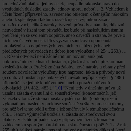
projednávání platí za jediný celek, neupadlo rakouské právo do
výstředních důsledků zásady jednoty sporu, neboť… 2. Vzhledem k
účelu řízení přípravného, zavedeného ohledem k četnějším nárokům
anebo k spletitějším faktům, osvědčuje se výjimkou zásada
soustřeďovací, jelikož nároky, tvrzení, průvody a námitky důkazní
neuvedené v řízení tom přiváděti lze bude při následujícím ústním
přelíčení jen se svolením odpůrce, aneb osvědčí-li strana, že prvé o
nich neměla vědomosti. Přes vyzvání soudcovo opomenutá
prohlášení se o odpůrcových tvrzeních, o nabízených aneb
předložených průvodech na dobro jsou vyloučena (§ 254., 263.) …
5. Řízení odvolací není žádné iridium novum, aniž pak
pokračováním v jednání I. instancí, nýbrž má za účel přezkoumání
výsledků tohoto. Pročež změna žaloby, nové nároky a obrany před
soudem odvolacím vyloučeny jsou naprosto; fakta a průvody nové
(a contr. v I. instanci již nabízených, avšak nepřipuštěných § 488.)
připouštějí se jedině k odůvodnění anebo porážení důvodů
odvolacích (§§ 482., 483.).”
[10]
“Není tedy v dnešním právu už
uznána zásada eventuální či soustřeďovací (koncentrační), jež
záležela v tom, že strana musila v jistém oddílu (období) řízení
vykonati pod následky prekluse současně veškery procesní úkony,
pro něž byl tento oddíl určen a jež směřovaly k témuž společnému
cíli… Jenom výjimečně udržela si zásada soustřeďovací svou
platnost v těchto případech: a) v přípravném řízení, konaném
vzhledem ku sporným nárokům neb skutečnostem (245 č. 1 a 2 rak.,
255 uh.), jelikož nároky, tvrzení, průvody a námitky důkazní, které