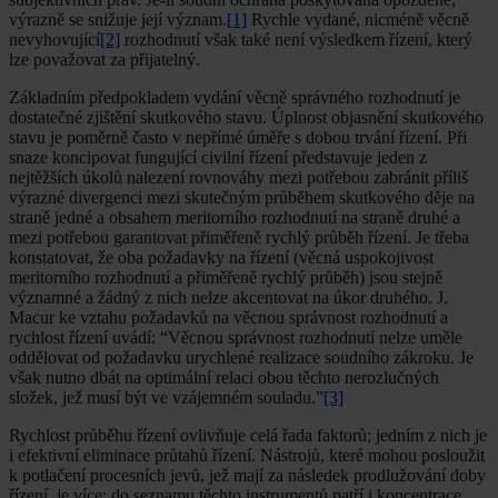
výrazně se snižuje její význam.
[1]
Rychle vydané, nicméně věcně
nevyhovující
[2]
rozhodnutí však také není výsledkem řízení, který
lze považovat za přijatelný.
Základním předpokladem vydání věcně správného rozhodnutí je
dostatečné zjištění skutkového stavu. Úplnost objasnění skutkového
stavu je poměrně často v nepřímé úměře s dobou trvání řízení. Při
snaze koncipovat fungující civilní řízení představuje jeden z
nejtěžších úkolů nalezení rovnováhy mezi potřebou zabránit příliš
výrazné divergenci mezi skutečným průběhem skutkového děje na
straně jedné a obsahem meritorního rozhodnutí na straně druhé a
mezi potřebou garantovat přiměřeně rychlý průběh řízení. Je třeba
konstatovat, že oba požadavky na řízení (věcná uspokojivost
meritorního rozhodnutí a přiměřeně rychlý průběh) jsou stejně
významné a žádný z nich nelze akcentovat na úkor druhého. J.
Macur ke vztahu požadavků na věcnou správnost rozhodnutí a
rychlost řízení uvádí: “Věcnou správnost rozhodnutí nelze uměle
oddělovat od požadavku urychlené realizace soudního zákroku. Je
však nutno dbát na optimální relaci obou těchto nerozlučných
složek, jež musí být ve vzájemném souladu.”
[3]
Rychlost průběhu řízení ovlivňuje celá řada faktorů; jedním z nich je
i efektivní eliminace průtahů řízení. Nástrojů, které mohou posloužit
k potlačení procesních jevů, jež mají za následek prodlužování doby
řízení, je více; do seznamu těchto instrumentů patří i koncentrace