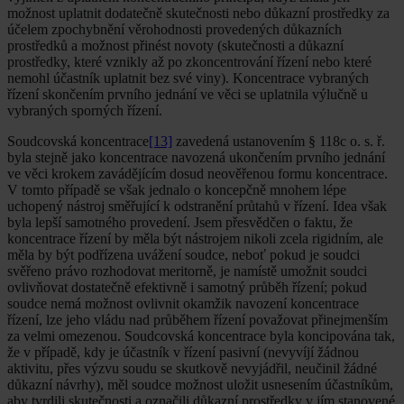
možnost uplatnit dodatečně skutečnosti nebo důkazní prostředky za
účelem zpochybnění věrohodnosti provedených důkazních
prostředků a možnost přinést novoty (skutečnosti a důkazní
prostředky, které vznikly až po zkoncentrování řízení nebo které
nemohl účastník uplatnit bez své viny). Koncentrace vybraných
řízení skončením prvního jednání ve věci se uplatnila výlučně u
vybraných sporných řízení.
Soudcovská koncentrace
[13]
zavedená ustanovením § 118c o. s. ř.
byla stejně jako koncentrace navozená ukončením prvního jednání
ve věci krokem zavádějícím dosud neověřenou formu koncentrace.
V tomto případě se však jednalo o koncepčně mnohem lépe
uchopený nástroj směřující k odstranění průtahů v řízení. Idea však
byla lepší samotného provedení. Jsem přesvědčen o faktu, že
koncentrace řízení by měla být nástrojem nikoli zcela rigidním, ale
měla by být podřízena uvážení soudce, neboť pokud je soudci
svěřeno právo rozhodovat meritorně, je namístě umožnit soudci
ovlivňovat dostatečně efektivně i samotný průběh řízení; pokud
soudce nemá možnost ovlivnit okamžik navození koncentrace
řízení, lze jeho vládu nad průběhem řízení považovat přinejmenším
za velmi omezenou. Soudcovská koncentrace byla koncipována tak,
že v případě, kdy je účastník v řízení pasivní (nevyvíjí žádnou
aktivitu, přes výzvu soudu se skutkově nevyjádřil, neučinil žádné
důkazní návrhy), měl soudce možnost uložit usnesením účastníkům,
aby tvrdili skutečnosti a označili důkazní prostředky v jím stanovené