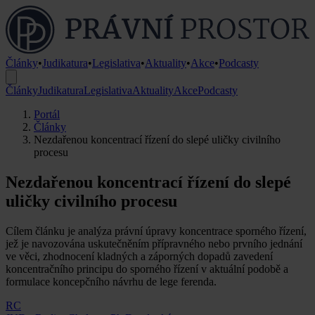
Články
•
Judikatura
•
Legislativa
•
Aktuality
•
Akce
•
Podcasty
Články
Judikatura
Legislativa
Aktuality
Akce
Podcasty
Portál
Články
Nezdařenou koncentrací řízení do slepé uličky civilního
procesu
Nezdařenou koncentrací řízení do slepé
uličky civilního procesu
Cílem článku je analýza právní úpravy koncentrace sporného řízení,
jež je navozována uskutečněním přípravného nebo prvního jednání
ve věci, zhodnocení kladných a záporných dopadů zavedení
koncentračního principu do sporného řízení v aktuální podobě a
formulace koncepčního návrhu de lege ferenda.
RC