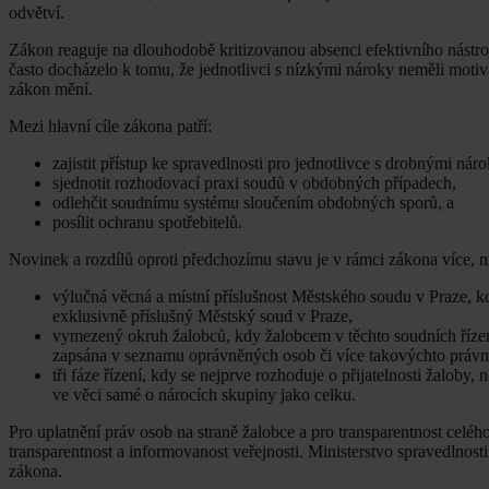
odvětví.
Zákon reaguje na dlouhodobě kritizovanou absenci efektivního nástroj
často docházelo k tomu, že jednotlivci s nízkými nároky neměli mot
zákon mění.
Mezi hlavní cíle zákona patří:
zajistit přístup ke spravedlnosti pro jednotlivce s drobnými náro
sjednotit rozhodovací praxi soudů v obdobných případech,
odlehčit soudnímu systému sloučením obdobných sporů, a
posílit ochranu spotřebitelů.
Novinek a rozdílů oproti předchozímu stavu je v rámci zákona více, ni
výlučná věcná a místní příslušnost Městského soudu v Praze, k
exklusivně příslušný Městský soud v Praze,
vymezený okruh žalobců, kdy žalobcem v těchto soudních říze
zapsána v seznamu oprávněných osob či více takovýchto právn
tři fáze řízení, kdy se nejprve rozhoduje o přijatelnosti žaloby
ve věci samé o nárocích skupiny jako celku.
Pro uplatnění práv osob na straně žalobce a pro transparentnost celého
transparentnost a informovanost veřejnosti. Ministerstvo spravedlnost
zákona.