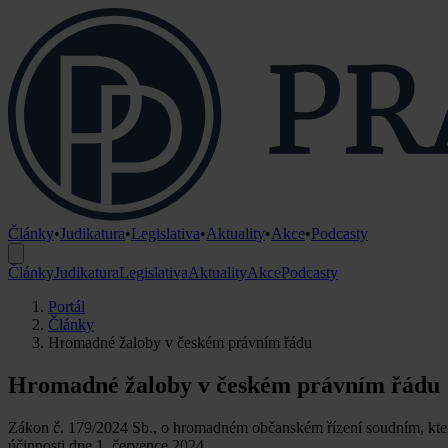
Články
•
Judikatura
•
Legislativa
•
Aktuality
•
Akce
•
Podcasty
Články
Judikatura
Legislativa
Aktuality
Akce
Podcasty
Portál
Články
Hromadné žaloby v českém právním řádu
Hromadné žaloby v českém právním řádu
Zákon č. 179/2024 Sb., o hromadném občanském řízení soudním, který 
účinnosti dne 1. července 2024.