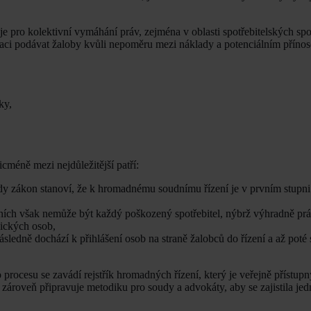
e pro kolektivní vymáhání práv, zejména v oblasti spotřebitelských spo
ivaci podávat žaloby kvůli nepoměru mezi náklady a potenciálním přín
ky,
cméně mezi nejdůležitější patří:
dy zákon stanoví, že k hromadnému soudnímu řízení je v prvním stupni
ních však nemůže být každý poškozený spotřebitel, nýbrž výhradně pr
ických osob,
, následně dochází k přihlášení osob na straně žalobců do řízení a až pot
 procesu se zavádí rejstřík hromadných řízení, který je veřejně přístupn
i zároveň připravuje metodiku pro soudy a advokáty, aby se zajistila jed