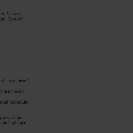
rů. V praxi
osem. To nový
 věcně a místně
ávnická osoba
é soud rozhoduje
ý a zajišťuje
notná aplikace