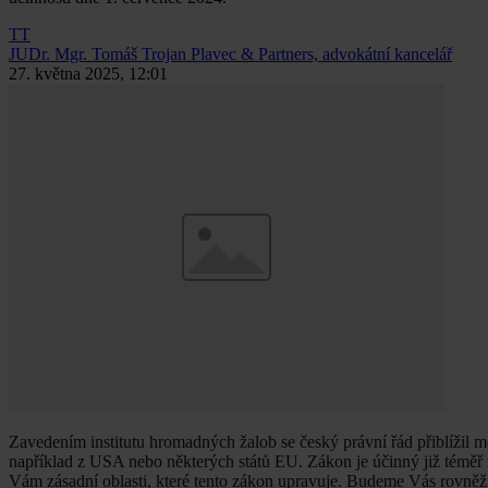
TT
JUDr. Mgr. Tomáš Trojan
Plavec & Partners, advokátní kancelář
27. května 2025, 12:01
Zavedením institutu hromadných žalob se český právní řád přiblížil m
například z USA nebo některých států EU. Zákon je účinný již téměř ro
Vám zásadní oblasti, které tento zákon upravuje. Budeme Vás rovněž 