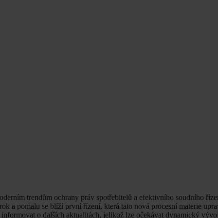
oderním trendům ochrany práv spotřebitelů a efektivního soudního říze
k a pomalu se blíží první řízení, která tato nová procesní materie upra
informovat o dalších aktualitách, jelikož lze očekávat dynamický vývo