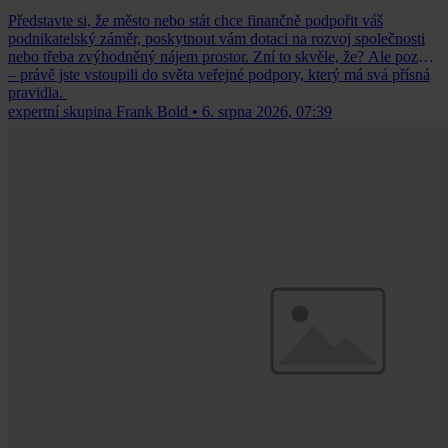
Představte si, že město nebo stát chce finančně podpořit váš
podnikatelský záměr, poskytnout vám dotaci na rozvoj společnosti
nebo třeba zvýhodněný nájem prostor. Zní to skvěle, že? Ale pozor
– právě jste vstoupili do světa veřejné podpory, který má svá přísná
pravidla.
expertní skupina Frank Bold
•
6. srpna 2026, 07:39