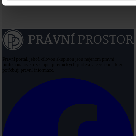
Právní portál, jehož cílovou skupinou jsou nejenom právní
profesionálové a zástupci právnických profesí, ale všichni, kteří
potřebují právní informace.