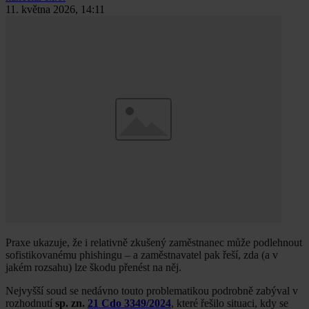
11. května 2026, 14:11
Praxe ukazuje, že i relativně zkušený zaměstnanec může podlehnout
sofistikovanému phishingu – a zaměstnavatel pak řeší, zda (a v
jakém rozsahu) lze škodu přenést na něj.
Nejvyšší soud se nedávno touto problematikou podrobně zabýval v
rozhodnutí
sp. zn.
21 Cdo 3349/2024
, které řešilo situaci, kdy se