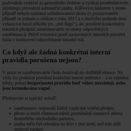
podvodník vydával za generálního ředitele a vylákal prostřednictvím
phishingu provedení zahraniční platby. Klíčovým faktorem v tomto
případě nebyla samotná sofistikovanost útoku (v posuzovaném
případě se jednalo o událost z roku 2017 a z dnešního pohledu útok
vykazoval hned několik tzv. „red flags“), ale porušení konkrétních
interních předpisů zaměstnavatele ze strany odpovědných
zaměstnanců. Právě existence jasně nastavených interních pravidel
hrála v hodnocení odpovědnosti zásadní roli.
Co když ale žádná konkrétní interní
pravidla porušena nejsou?
V praxi se zaměstnavatelé často dostávají do složitější situace. Ne
vždy lze prokázat porušení konkrétní interní směrnice – a to zejména
tehdy, pokud
bezpečnostní pravidla buď vůbec neexistují, nebo
jsou formulována vágně
.
Představme si typický scénář:
zaměstnanec neporušil žádný explicitní vnitřní předpis,
přesto si mohl všimnout mírně pozměněné emailové adresy
domnělého obchodního partnera,
platba měla být odeslána na účet v jiné zemi, než kde sídlí
smluvní partner,