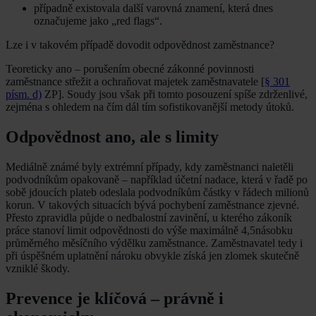
případně existovala další varovná znamení, která dnes
označujeme jako „red flags“.
Lze i v takovém případě dovodit odpovědnost zaměstnance?
Teoreticky ano – porušením obecné zákonné povinnosti
zaměstnance střežit a ochraňovat majetek zaměstnavatele [
§ 301
písm. d)
ZP]. Soudy jsou však při tomto posouzení spíše zdrženlivé,
zejména s ohledem na čím dál tím sofistikovanější metody útoků.
Odpovědnost ano, ale s limity
Mediálně známé byly extrémní případy, kdy zaměstnanci naletěli
podvodníkům opakovaně – například účetní nadace, která v řadě po
sobě jdoucích plateb odeslala podvodníkům částky v řádech milionů
korun. V takových situacích bývá pochybení zaměstnance zjevné.
Přesto zpravidla půjde o nedbalostní zavinění, u kterého zákoník
práce stanoví limit odpovědnosti do výše maximálně 4,5násobku
průměrného měsíčního výdělku zaměstnance. Zaměstnavatel tedy i
při úspěšném uplatnění nároku obvykle získá jen zlomek skutečně
vzniklé škody.
Prevence je klíčová – právně i