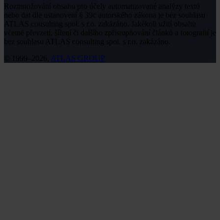
Rozmnožování obsahu pro účely automatizované analýzy textů
nebo dat dle ustanovení § 39c autorského zákona je bez souhlasu
ATLAS consulting spol. s r.o. zakázáno. Jakékoli užití obsahu
včetně převzetí, šíření či dalšího zpřístupňování článků a fotografií je
bez souhlasu ATLAS consulting spol. s r.o. zakázáno.
© 1999–2026,
ATLAS GROUP