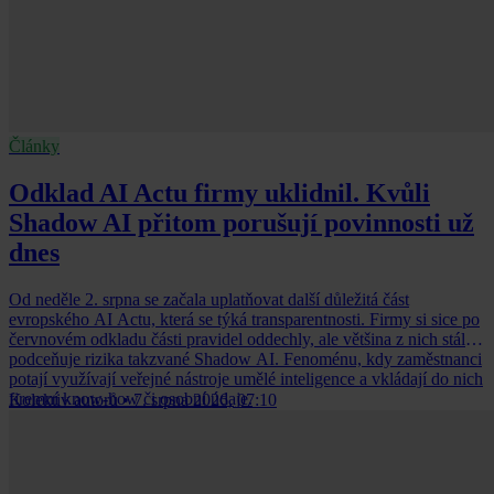
Články
Odklad AI Actu firmy uklidnil. Kvůli
Shadow AI přitom porušují povinnosti už
dnes
Od neděle 2. srpna se začala uplatňovat další důležitá část
evropského AI Actu, která se týká transparentnosti. Firmy si sice po
červnovém odkladu části pravidel oddechly, ale většina z nich stále
podceňuje rizika takzvané Shadow AI. Fenoménu, kdy zaměstnanci
potají využívají veřejné nástroje umělé inteligence a vkládají do nich
firemní know-how či osobní údaje.
Kolektiv autorů
•
7. srpna 2026, 07:10