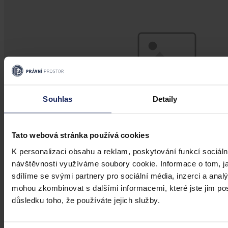
Souhlas
Detaily
Tato webová stránka používá cookies
K personalizaci obsahu a reklam, poskytování funkcí sociáln
návštěvnosti využíváme soubory cookie. Informace o tom, j
Články
sdílíme se svými partnery pro sociální média, inzerci a analý
Transparentní odměňování v Česku má
mohou zkombinovat s dalšími informacemi, které jste jim posk
důsledku toho, že používáte jejich služby.
zpoždění, firmám bez jasného systému
přesto hrozí pokuty i doplacení mezd