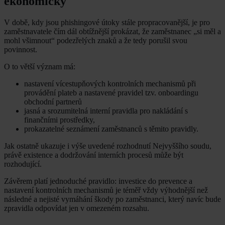
ekonomicky
V době, kdy jsou phishingové útoky stále propracovanější, je pro
zaměstnavatele čím dál obtížnější prokázat, že zaměstnanec „si měl a
mohl všimnout“ podezřelých znaků a že tedy porušil svou
povinnost.
O to větší význam má:
nastavení vícestupňových kontrolních mechanismů při
provádění plateb a nastavené pravidel tzv. onboardingu
obchodní partnerů
jasná a srozumitelná interní pravidla pro nakládání s
finančními prostředky,
prokazatelné seznámení zaměstnanců s těmito pravidly.
Jak ostatně ukazuje i výše uvedené rozhodnutí Nejvyššího soudu,
právě existence a dodržování interních procesů může být
rozhodující.
Závěrem platí jednoduché pravidlo: investice do prevence a
nastavení kontrolních mechanismů je téměř vždy výhodnější než
následné a nejisté vymáhání škody po zaměstnanci, který navíc bude
zpravidla odpovídat jen v omezeném rozsahu.