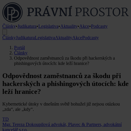
Články
•
Judikatura
•
Legislativa
•
Aktuality
•
Akce
•
Podcasty
Články
Judikatura
Legislativa
Aktuality
Akce
Podcasty
Portál
Články
Odpovědnost zaměstnanců za škodu při hackerských a
phishingových útocích: kde leží hranice?
Odpovědnost zaměstnanců za škodu při
hackerských a phishingových útocích: kde
leží hranice?
Kybernetické útoky v dnešním světě bohužel již nejsou otázkou
„zda“, ale „kdy“.
TD
Mgr. Tereza Dokoupilová
advokát, Plavec & Partners, advokátní
kancelář s.r.o.