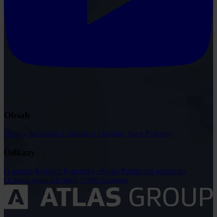
Obsah
Články
Judikatura
Legislativa
Aktuality
Akce
Podcasty
Odkazy
O portálu
Redakce
Podmínky užívání
Publikační podmínky
Ochrana osobních údajů
Odběr časopisu