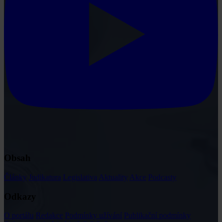
Obsah
Články
Judikatura
Legislativa
Aktuality
Akce
Podcasty
Odkazy
O portálu
Redakce
Podmínky užívání
Publikační podmínky