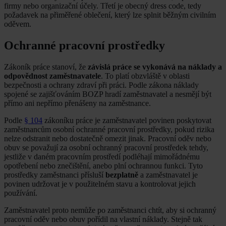
firmy nebo organizační účely. Třetí je obecný dress code, tedy
požadavek na přiměřené oblečení, který lze splnit běžným civilním
oděvem.
Ochranné pracovní prostředky
Zákoník práce stanoví, že
závislá práce se vykonává na náklady a
odpovědnost zaměstnavatele
. To platí obzvláště v oblasti
bezpečnosti a ochrany zdraví při práci. Podle zákona náklady
spojené se zajišťováním BOZP hradí zaměstnavatel a nesmějí být
přímo ani nepřímo přenášeny na zaměstnance.
Podle
§ 104
zákoníku práce je zaměstnavatel povinen poskytovat
zaměstnancům osobní ochranné pracovní prostředky, pokud rizika
nelze odstranit nebo dostatečně omezit jinak. Pracovní oděv nebo
obuv se považují za osobní ochranný pracovní prostředek tehdy,
jestliže v daném pracovním prostředí podléhají mimořádnému
opotřebení nebo znečištění, anebo plní ochrannou funkci. Tyto
prostředky zaměstnanci přísluší
bezplatně
a zaměstnavatel je
povinen udržovat je v použitelném stavu a kontrolovat jejich
používání.
Zaměstnavatel proto nemůže po zaměstnanci chtít, aby si ochranný
pracovní oděv nebo obuv pořídil na vlastní náklady. Stejně tak