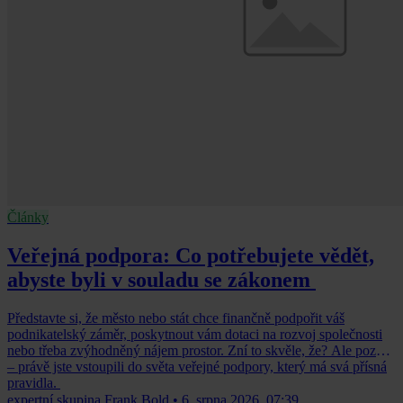
Články
Veřejná podpora: Co potřebujete vědět,
abyste byli v souladu se zákonem
Představte si, že město nebo stát chce finančně podpořit váš
podnikatelský záměr, poskytnout vám dotaci na rozvoj společnosti
nebo třeba zvýhodněný nájem prostor. Zní to skvěle, že? Ale pozor
– právě jste vstoupili do světa veřejné podpory, který má svá přísná
pravidla.
expertní skupina Frank Bold
•
6. srpna 2026, 07:39