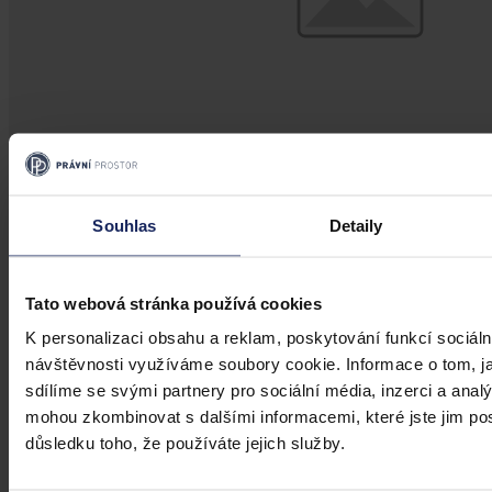
Souhlas
Detaily
Články
Transparentní odměňování v Česku má
Tato webová stránka používá cookies
zpoždění, firmám bez jasného systému
přesto hrozí pokuty i doplacení mezd
K personalizaci obsahu a reklam, poskytování funkcí sociáln
návštěvnosti využíváme soubory cookie. Informace o tom, j
Česko má podle Eurostatu jeden z nejvyšších rozdílů v odměňování
sdílíme se svými partnery pro sociální média, inzerci a analý
žen a mužů v EU – gender pay gap dosahuje okolo 18 %. Evropská
mohou zkombinovat s dalšími informacemi, které jste jim posk
pravidla pro transparentní odměňování, jejichž cílem je narovnat
důsledku toho, že používáte jejich služby.
informační asymetrii na pracovním trhu a dlouhodobě tak přispět i
ke zmenšení rozdílu ve mzdách mužů a žen, však nabrala v České
republice zpoždění.
Ivona Tajšlová
•
4. srpna 2026, 07:18