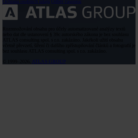
Ochrana osobních údajů
Odběr časopisu
Rozmnožování obsahu pro účely automatizované analýzy textů
nebo dat dle ustanovení § 39c autorského zákona je bez souhlasu
ATLAS consulting spol. s r.o. zakázáno. Jakékoli užití obsahu
včetně převzetí, šíření či dalšího zpřístupňování článků a fotografií je
bez souhlasu ATLAS consulting spol. s r.o. zakázáno.
© 1999–2026,
ATLAS GROUP