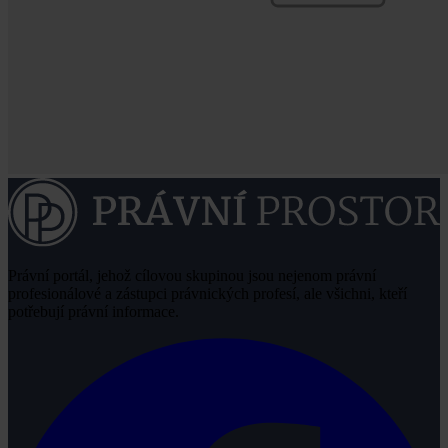
Právní portál, jehož cílovou skupinou jsou nejenom právní
profesionálové a zástupci právnických profesí, ale všichni, kteří
potřebují právní informace.