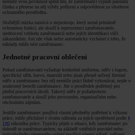
nemůže svou povinnost splnit tím, že zaměstnanci vyplatí paušální
částku a přenese na něj výběr, pořízení a odpovědnost za vhodnost
ochranného prostředku.
Složitější otázka nastává u stejnokroje, který nemá primárně
ochrannou funkci, ale slouží k reprezentaci zaměstnavatele,
sjednocení vzhledu zaměstnanců nebo jejich identifikaci vůči
zákazníkům. Ani zde však nelze automaticky vycházet z toho, že
náklady může nést zaměstnanec.
Jednotné pracovní oblečení
Pokud zaměstnavatel vyžaduje konkrétní uniformu, oděv s logem,
specifický střih, barvu, materiál nebo jinak přesně určený firemní
oděv a zaměstnanec bez něj nemůže práci řádně vykonávat, nejde o
soukromý benefit zaměstnance. Jde o prostředek potřebný pro
plnění pracovních úkolů. Takový oděv je požadavkem
zaměstnavatele a slouží jeho provozním, organizačním nebo
obchodním zájmům.
Jestliže zaměstnanec používá vlastní předměty potřebné k výkonu
práce, může přicházet v úvahu náhrada za jejich opotřebení podle
§
190
zákoníku práce. Typicky půjde o situaci, kdy zaměstnanec po
dohodě se zaměstnavatelem, na základě vnitřních pravidel nebo
individuálního písemného určení používá vlastní nářadí, zařízení