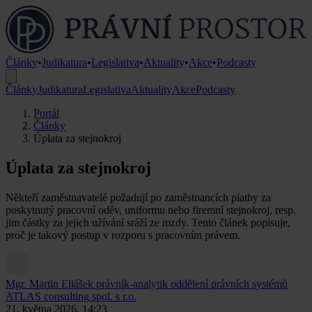
Články
•
Judikatura
•
Legislativa
•
Aktuality
•
Akce
•
Podcasty
Články
Judikatura
Legislativa
Aktuality
Akce
Podcasty
Portál
Články
Úplata za stejnokroj
Úplata za stejnokroj
Někteří zaměstnavatelé požadují po zaměstnancích platby za
poskytnutý pracovní oděv, uniformu nebo firemní stejnokroj, resp.
jim částky za jejich užívání sráží ze mzdy. Tento článek popisuje,
proč je takový postup v rozporu s pracovním právem.
Mgr. Martin Eliášek
právník-analytik oddělení právních systémů
ATLAS consulting spol. s r.o.
21. května 2026, 14:23