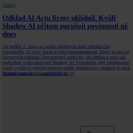
Články
Odklad AI Actu firmy uklidnil. Kvůli
Shadow AI přitom porušují povinnosti už
dnes
Od neděle 2. srpna se začala uplatňovat další důležitá část
evropského AI Actu, která se týká transparentnosti. Firmy si sice po
červnovém odkladu části pravidel oddechly, ale většina z nich stále
podceňuje rizika takzvané Shadow AI. Fenoménu, kdy zaměstnanci
potají využívají veřejné nástroje umělé inteligence a vkládají do nich
firemní know-how či osobní údaje.
Kolektiv autorů
•
7. srpna 2026, 07:10