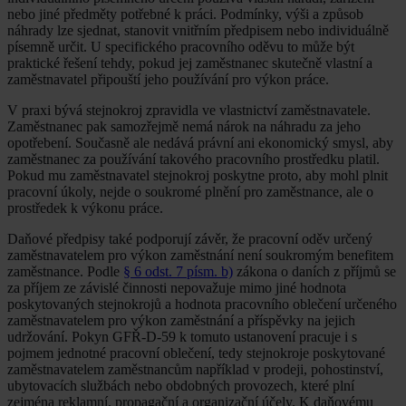
nebo jiné předměty potřebné k práci. Podmínky, výši a způsob
náhrady lze sjednat, stanovit vnitřním předpisem nebo individuálně
písemně určit. U specifického pracovního oděvu to může být
praktické řešení tehdy, pokud jej zaměstnanec skutečně vlastní a
zaměstnavatel připouští jeho používání pro výkon práce.
V praxi bývá stejnokroj zpravidla ve vlastnictví zaměstnavatele.
Zaměstnanec pak samozřejmě nemá nárok na náhradu za jeho
opotřebení. Současně ale nedává právní ani ekonomický smysl, aby
zaměstnanec za používání takového pracovního prostředku platil.
Pokud mu zaměstnavatel stejnokroj poskytne proto, aby mohl plnit
pracovní úkoly, nejde o soukromé plnění pro zaměstnance, ale o
prostředek k výkonu práce.
Daňové předpisy také podporují závěr, že pracovní oděv určený
zaměstnavatelem pro výkon zaměstnání není soukromým benefitem
zaměstnance. Podle
§ 6 odst. 7 písm. b)
zákona o daních z příjmů se
za příjem ze závislé činnosti nepovažuje mimo jiné hodnota
poskytovaných stejnokrojů a hodnota pracovního oblečení určeného
zaměstnavatelem pro výkon zaměstnání a příspěvky na jejich
udržování. Pokyn GFŘ-D-59 k tomuto ustanovení pracuje i s
pojmem jednotné pracovní oblečení, tedy stejnokroje poskytované
zaměstnavatelem zaměstnancům například v prodeji, pohostinství,
ubytovacích službách nebo obdobných provozech, které plní
zejména reklamní, propagační a organizační účely. K daňovému