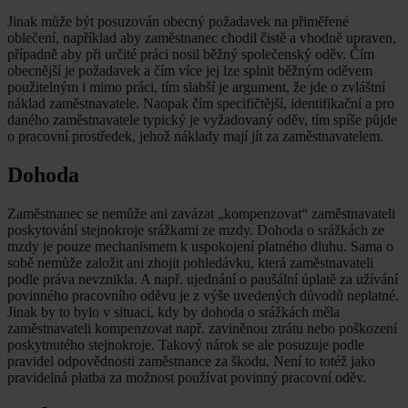
Jinak může být posuzován obecný požadavek na přiměřené
oblečení, například aby zaměstnanec chodil čistě a vhodně upraven,
případně aby při určité práci nosil běžný společenský oděv. Čím
obecnější je požadavek a čím více jej lze splnit běžným oděvem
použitelným i mimo práci, tím slabší je argument, že jde o zvláštní
náklad zaměstnavatele. Naopak čím specifičtější, identifikační a pro
daného zaměstnavatele typický je vyžadovaný oděv, tím spíše půjde
o pracovní prostředek, jehož náklady mají jít za zaměstnavatelem.
Dohoda
Zaměstnanec se nemůže ani zavázat „kompenzovat“ zaměstnavateli
poskytování stejnokroje srážkami ze mzdy. Dohoda o srážkách ze
mzdy je pouze mechanismem k uspokojení platného dluhu. Sama o
sobě nemůže založit ani zhojit pohledávku, která zaměstnavateli
podle práva nevznikla. A např. ujednání o paušální úplatě za užívání
povinného pracovního oděvu je z výše uvedených důvodů neplatné.
Jinak by to bylo v situaci, kdy by dohoda o srážkách měla
zaměstnavateli kompenzovat např. zaviněnou ztrátu nebo poškození
poskytnutého stejnokroje. Takový nárok se ale posuzuje podle
pravidel odpovědnosti zaměstnance za škodu. Není to totéž jako
pravidelná platba za možnost používat povinný pracovní oděv.