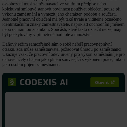
osvobození musí zaměstnavatel ve vnitřním předpise nebo
kolektivní smlouvě stanovit povinnost používat oblečení pouze při
výkonu zaměstnání a vymezit jeho charakter, podobu a součásti.
Jednotné pracovní oblečení má být také trvale a viditelně označeno
identifikačními znaky zaměstnavatele, například obchodním jménem
nebo ochrannou známkou. Součásti, které takto označit nelze, mají
být poskytovány v přiměřené hodnotě a množství.
Daňový režim samozřejmě sám o sobě neřeší pracovněprávní
otázku, zda může zaměstnavatel požadovat úhradu po zaměstnanci.
Ukazuje však, že pracovní oděv určený pro výkon zaměstnání je pro
daňové účely chápán jako plnění související s výkonem práce, nikoli
jako osobní příjem zaměstnance.
Otevřít