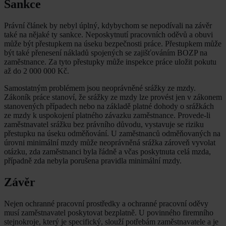
Sankce
Právní článek by nebyl úplný, kdybychom se nepodívali na závěr
také na nějaké ty sankce. Neposkytnutí pracovních oděvů a obuvi
může být přestupkem na úseku bezpečnosti práce. Přestupkem může
být také přenesení nákladů spojených se zajišťováním BOZP na
zaměstnance. Za tyto přestupky může inspekce práce uložit pokutu
až do 2 000 000 Kč.
Samostatným problémem jsou neoprávněné srážky ze mzdy.
Zákoník práce stanoví, že srážky ze mzdy lze provést jen v zákonem
stanovených případech nebo na základě platné dohody o srážkách
ze mzdy k uspokojení platného závazku zaměstnance. Provede-li
zaměstnavatel srážku bez právního důvodu, vystavuje se riziku
přestupku na úseku odměňování. U zaměstnanců odměňovaných na
úrovni minimální mzdy může neoprávněná srážka zároveň vyvolat
otázku, zda zaměstnanci byla řádně a včas poskytnuta celá mzda,
případně zda nebyla porušena pravidla minimální mzdy.
Závěr
Nejen ochranné pracovní prostředky a ochranné pracovní oděvy
musí zaměstnavatel poskytovat bezplatně. U povinného firemního
stejnokroje, který je specifický, slouží potřebám zaměstnavatele a je