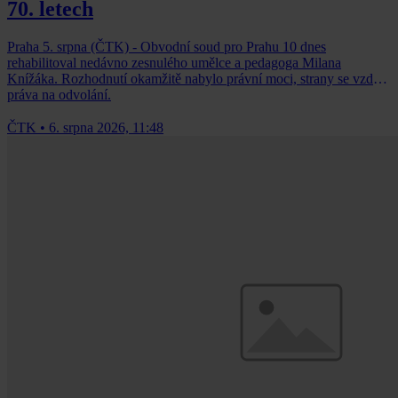
70. letech
Praha 5. srpna (ČTK) - Obvodní soud pro Prahu 10 dnes
rehabilitoval nedávno zesnulého umělce a pedagoga Milana
Knížáka. Rozhodnutí okamžitě nabylo právní moci, strany se vzdaly
práva na odvolání.
ČTK
•
6. srpna 2026, 11:48