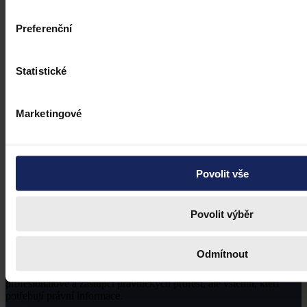
Preferenční
Statistické
Marketingové
Povolit vše
Povolit výběr
Odmítnout
Právní portál, jehož cílovou skupinou jsou nejenom právní
profesionálové a zástupci právnických profesí, ale všichni, kteří
potřebují právní informace.