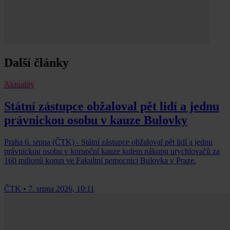
Další články
Aktuality
Státní zástupce obžaloval pět lidí a jednu
právnickou osobu v kauze Bulovky
Praha 6. srpna (ČTK) - Státní zástupce obžaloval pět lidí a jednu
právnickou osobu v korupční kauze kolem nákupu urychlovačů za
160 milionů korun ve Fakultní nemocnici Bulovka v Praze.
ČTK
•
7. srpna 2026, 10:11