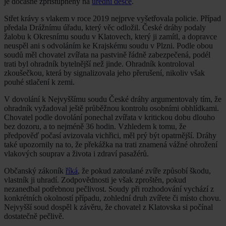
je dočasně zpřístupněný na
úřední desce
.
Střet krávy s vlakem v roce 2019 nejprve vyšetřovala policie. Případ
předala Drážnímu úřadu, který věc odložil. České dráhy podaly
žalobu k Okresnímu soudu v Klatovech, který ji zamítl, a dopravce
neuspěl ani s odvoláním ke Krajskému soudu v Plzni. Podle obou
soudů měl chovatel zvířata na pastvině řádně zabezpečená, podél
trati byl ohradník bytelnější než jinde. Ohradník kontroloval
zkoušečkou, která by signalizovala jeho přerušení, nikoliv však
pouhé stlačení k zemi.
V dovolání k Nejvyššímu soudu České dráhy argumentovaly tím, že
ohradník vyžadoval ještě průběžnou kontrolu osobními obhlídkami.
Chovatel podle dovolání ponechal zvířata v kritickou dobu dlouho
bez dozoru, a to nejméně 36 hodin. Vzhledem k tomu, že
předpověď počasí avizovala vichřici, měl prý být opatrnější. Dráhy
také upozornily na to, že překážka na trati znamená vážné ohrožení
vlakových souprav a života i zdraví pasažérů.
Občanský zákoník
říká
, že pokud zatoulané zvíře způsobí škodu,
vlastník ji uhradí. Zodpovědnosti je však zproštěn, pokud
nezanedbal potřebnou pečlivost. Soudy při rozhodování vychází z
konkrétních okolností případu, zohlední druh zvířete či místo chovu.
Nejvyšší soud dospěl k závěru, že chovatel z Klatovska si počínal
dostatečně pečlivě.