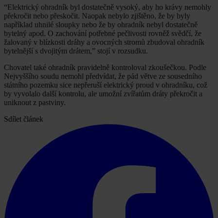
“Elektrický ohradník byl dostatečně vysoký, aby ho krávy nemohly
překročit nebo přeskočit. Naopak nebylo zjištěno, že by byly
například uhnilé sloupky nebo že by ohradník nebyl dostatečně
bytelný apod. O zachování potřebné pečlivosti rovněž svědčí, že
žalovaný v blízkosti dráhy a ovocných stromů zbudoval ohradník
bytelnější s dvojitým drátem,” stojí v rozsudku.
Chovatel také ohradník pravidelně kontroloval zkoušečkou. Podle
Nejvyššího soudu nemohl předvídat, že pád větve ze sousedního
státního pozemku sice nepřeruší elektrický proud v ohradníku, což
by vyvolalo další kontrolu, ale umožní zvířatům dráty překročit a
uniknout z pastviny.
Sdílet článek