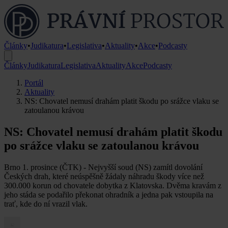
Články
•
Judikatura
•
Legislativa
•
Aktuality
•
Akce
•
Podcasty
Články
Judikatura
Legislativa
Aktuality
Akce
Podcasty
Portál
Aktuality
NS: Chovatel nemusí drahám platit škodu po srážce vlaku se
zatoulanou krávou
NS: Chovatel nemusí drahám platit škodu
po srážce vlaku se zatoulanou krávou
Brno 1. prosince (ČTK) - Nejvyšší soud (NS) zamítl dovolání
Českých drah, které neúspěšně žádaly náhradu škody více než
300.000 korun od chovatele dobytka z Klatovska. Dvěma kravám z
jeho stáda se podařilo překonat ohradník a jedna pak vstoupila na
trať, kde do ní vrazil vlak.