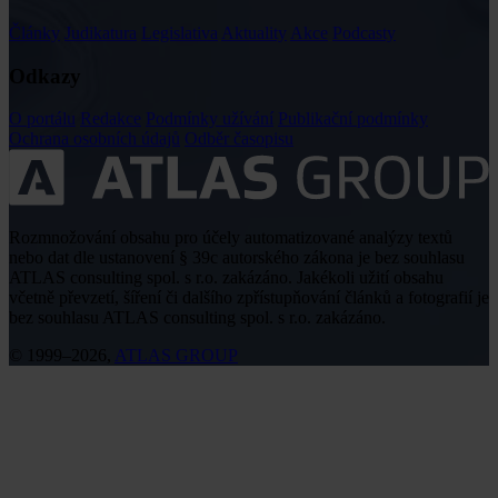
Články
Judikatura
Legislativa
Aktuality
Akce
Podcasty
Odkazy
O portálu
Redakce
Podmínky užívání
Publikační podmínky
Ochrana osobních údajů
Odběr časopisu
Rozmnožování obsahu pro účely automatizované analýzy textů
nebo dat dle ustanovení § 39c autorského zákona je bez souhlasu
ATLAS consulting spol. s r.o. zakázáno. Jakékoli užití obsahu
včetně převzetí, šíření či dalšího zpřístupňování článků a fotografií je
bez souhlasu ATLAS consulting spol. s r.o. zakázáno.
© 1999–2026,
ATLAS GROUP