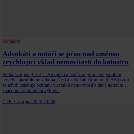
Aktuality
Advokáti a notáři se přou nad změnou
zrychlující vklad nemovitostí do katastru
Praha 4. srpna (ČTK) - Advokáti a notáři se přou nad podobou
novely katastrálního zákona. Česká advokátní komora (ČAK) tvrdí,
že návrh oslabuje ochranu vlastníků nemovitostí a dává notářům
značnou konkurenční výhodu.
ČTK
•
5. srpna 2026, 10:38