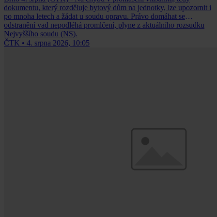
dokumentu, který rozděluje bytový dům na jednotky, lze upozornit i
po mnoha letech a žádat u soudu opravu. Právo domáhat se
odstranění vad nepodléhá promlčení, plyne z aktuálního rozsudku
Nejvyššího soudu (NS).
ČTK
•
4. srpna 2026, 10:05