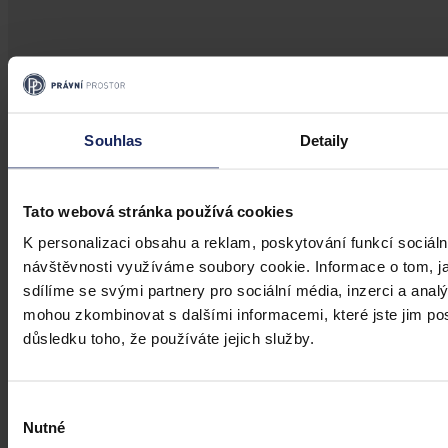
Aktuality
Úkladná vražda a některé další činy by
Souhlas
Detaily
mohly být nepromlčitelné, navrhla
koalice
Tato webová stránka používá cookies
Praha 1. srpna (ČTK) - Úkladná vražda a některé další trestné činy s
úmyslným usmrcením by se mohly zařadit mezi nepromlčitelné. Jde
K personalizaci obsahu a reklam, poskytování funkcí sociáln
také například o některé činy související s obecným ohrožením,
návštěvnosti využíváme soubory cookie. Informace o tom, j
teroristickým útokem a terorem, za něž hrozí až výjimečný trest.
sdílíme se svými partnery pro sociální média, inzerci a analý
ČTK
•
3. srpna 2026, 10:04
mohou zkombinovat s dalšími informacemi, které jste jim posk
důsledku toho, že používáte jejich služby.
Výběr
Nutné
souhlasu