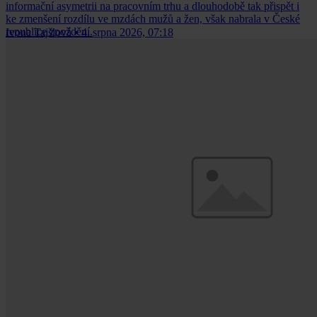
informační asymetrii na pracovním trhu a dlouhodobě tak přispět i
ke zmenšení rozdílu ve mzdách mužů a žen, však nabrala v České
republice zpoždění.
Ivona Tajšlová
•
4. srpna 2026, 07:18