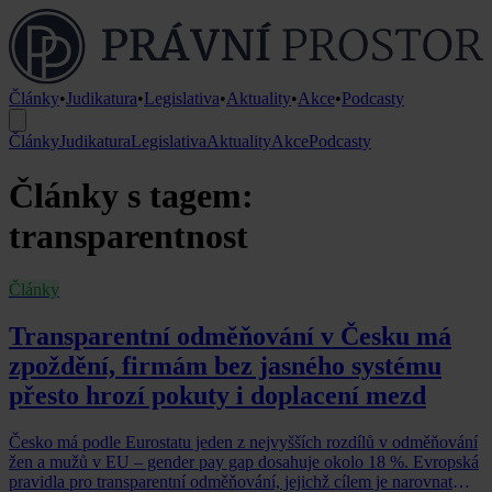
Články
•
Judikatura
•
Legislativa
•
Aktuality
•
Akce
•
Podcasty
Články
Judikatura
Legislativa
Aktuality
Akce
Podcasty
Články s tagem:
transparentnost
Články
Transparentní odměňování v Česku má
zpoždění, firmám bez jasného systému
přesto hrozí pokuty i doplacení mezd
Česko má podle Eurostatu jeden z nejvyšších rozdílů v odměňování
žen a mužů v EU – gender pay gap dosahuje okolo 18 %. Evropská
pravidla pro transparentní odměňování, jejichž cílem je narovnat