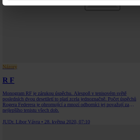
Názory
R F
Monogram RF je zárukou úspěchu. Alespoň v tenisovém světě
posledních dvou desetiletí to platí zcela jednoznačně. Počet úspěchů
Rogera Federera je ohromující a mnozí odborníci jej považují za
nejlepšího tenistu všech dob.
JUDr. Libor Vávra
•
28. května 2020, 07:10