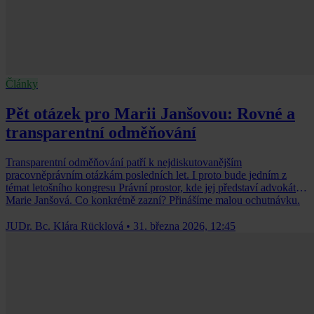
Články
Pět otázek pro Marii Janšovou: Rovné a
transparentní odměňování
Transparentní odměňování patří k nejdiskutovanějším
pracovněprávním otázkám posledních let. I proto bude jedním z
témat letošního kongresu Právní prostor, kde jej představí advokátka
Marie Janšová. Co konkrétně zazní? Přinášíme malou ochutnávku.
JUDr. Bc. Klára Rücklová
•
31. března 2026, 12:45