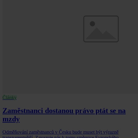
Články
Zaměstnanci dostanou právo ptát se na
mzdy
Odměňování zaměstnanců v Česku bude muset být výrazně
transparentnější. Zavazuje nás k tomu směrnice Evropského