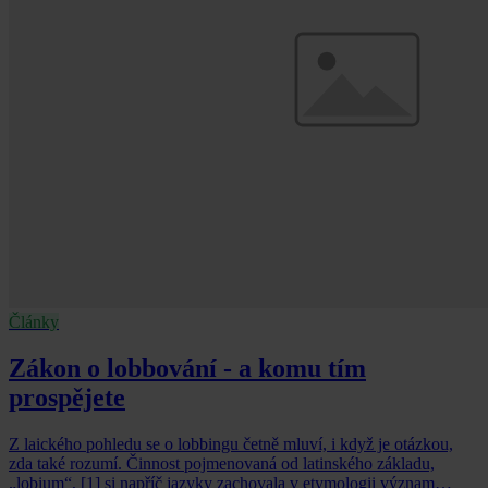
Články
Zákon o lobbování - a komu tím
prospějete
Z laického pohledu se o lobbingu četně mluví, i když je otázkou,
zda také rozumí. Činnost pojmenovaná od latinského základu,
„lobium“, [1] si napříč jazyky zachovala v etymologii význam