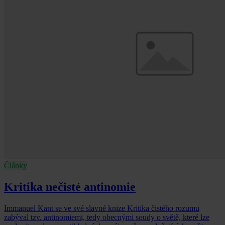
Články
Kritika nečisté antinomie
Immanuel Kant se ve své slavné knize Kritika čistého rozumu
zabýval tzv. antinomiemi, tedy obecnými soudy o světě, které lze