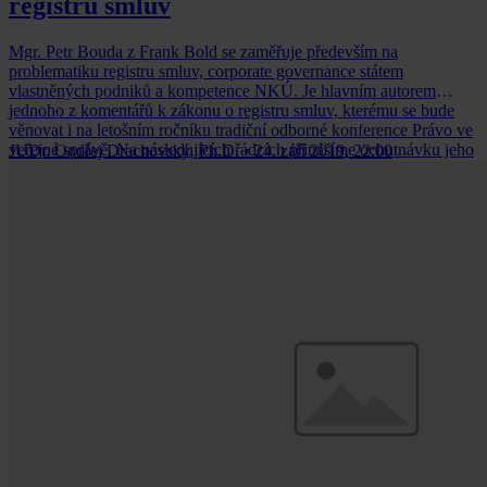
registru smluv
Mgr. Petr Bouda z Frank Bold se zaměřuje především na
problematiku registru smluv, corporate governance státem
vlastněných podniků a kompetence NKÚ. Je hlavním autorem
jednoho z komentářů k zákonu o registru smluv, kterému se bude
věnovat i na letošním ročníku tradiční odborné konference Právo ve
veřejné správě. Na následujících řádcích přinášíme ochutnávku jeho
JUDr. Ondřej Drachovský, Ph.D.
•
24. září 2019, 22:00
konferenčního příspěvku v rozhovorové podobě.