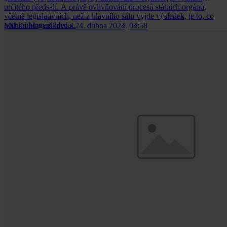
určitého předsálí. A právě ovlivňování procesů státních orgánů,
včetně legislativních, než z hlavního sálu vyjde výsledek, je to, co
pod lobbingem hledat.
Milada Matoušková
•
24. dubna 2024, 04:58