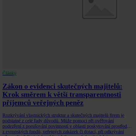
Články
Zákon o evidenci skutečných majitelů:
Krok směrem k větší transparentnosti
příjemců veřejných peněz
Rozkrývání vlastnických struktur a skutečných majitelů firem je
podstatné z celé řady důvodů. Může pomoci při ověřování
podezření z porušování povinností v oblasti poskytování prostředků
z evropských fondů, veřejných zakázek či dotací, při odkrývání