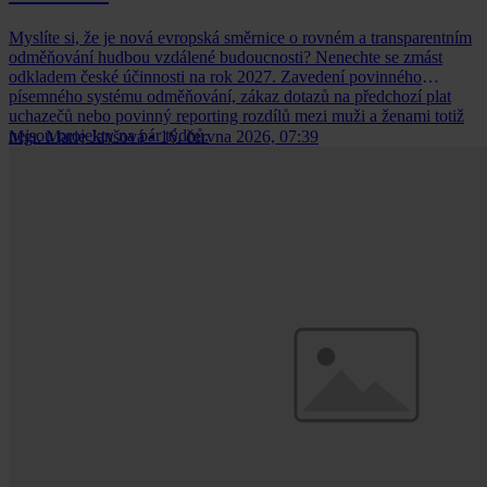
Myslíte si, že je nová evropská směrnice o rovném a transparentním
odměňování hudbou vzdálené budoucnosti? Nenechte se zmást
odkladem české účinnosti na rok 2027. Zavedení povinného
písemného systému odměňování, zákaz dotazů na předchozí plat
uchazečů nebo povinný reporting rozdílů mezi muži a ženami totiž
nejsou projekty na pár týdnů.
Mgr. Marie Janšová
•
16. června 2026, 07:39