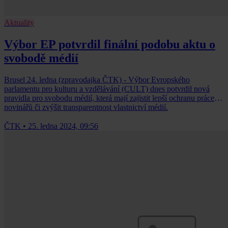
Aktuality
Výbor EP potvrdil finální podobu aktu o
svobodě médií
Brusel 24. ledna (zpravodajka ČTK) - Výbor Evropského
parlamentu pro kulturu a vzdělávání (CULT) dnes potvrdil nová
pravidla pro svobodu médií, která mají zajistit lepší ochranu práce
novinářů či zvýšit transparentnost vlastnictví médií.
ČTK
•
25. ledna 2024, 09:56