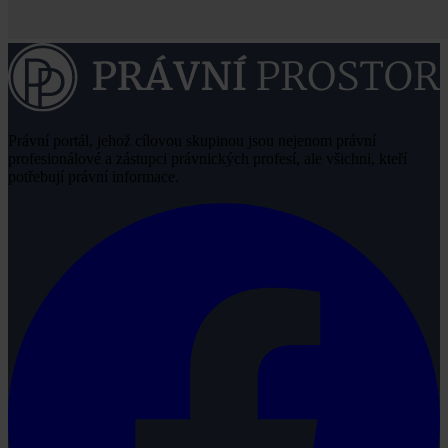
Právní portál, jehož cílovou skupinou jsou nejenom právní
profesionálové a zástupci právnických profesí, ale všichni, kteří
potřebují právní informace.