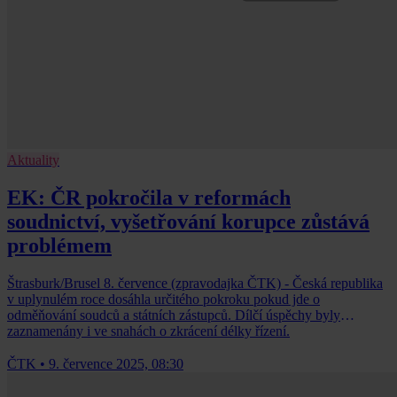
Aktuality
EK: ČR pokročila v reformách
soudnictví, vyšetřování korupce zůstává
problémem
Štrasburk/Brusel 8. července (zpravodajka ČTK) - Česká republika
v uplynulém roce dosáhla určitého pokroku pokud jde o
odměňování soudců a státních zástupců. Dílčí úspěchy byly
zaznamenány i ve snahách o zkrácení délky řízení.
ČTK
•
9. července 2025, 08:30