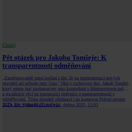
Články
Pět otázek pro Jakuba Tomšeje: K
transparentnosti odměňování
„Zaměstnavatelé musí počítat s tím, že na implementaci nových
pravidel asi nebude moc času," říká v rozhovoru doc. Jakub Tomšej,
který mimo jiné spolupracuje jako konzultant s Ministerstvem práce
a sociálních věcí na transpozici směrnice o transparentnosti v
odměňování. Téma detailně představí i na kongresu Právní prostor
2025, kde vystoupí 27. května.
JUDr. Bc. Klára Rücklová
•
24. dubna 2025, 12:03