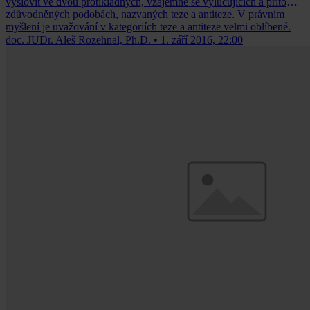
vyslovit ve dvou protikladných, vzájemně se vylučujících a přitom
zdůvodněných podobách, nazvaných teze a antiteze. V právním
myšlení je uvažování v kategoriích teze a antiteze velmi oblíbené.
doc. JUDr. Aleš Rozehnal, Ph.D.
•
1. září 2016, 22:00