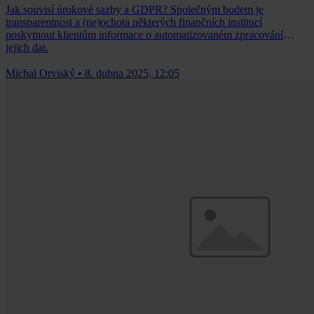
Jak souvisí úrokové sazby a GDPR? Společným bodem je
transparentnost a (ne)ochota některých finančních institucí
poskytnout klientům informace o automatizovaném zpracování
jejich dat.
Michal Orviský
•
8. dubna 2025, 12:05