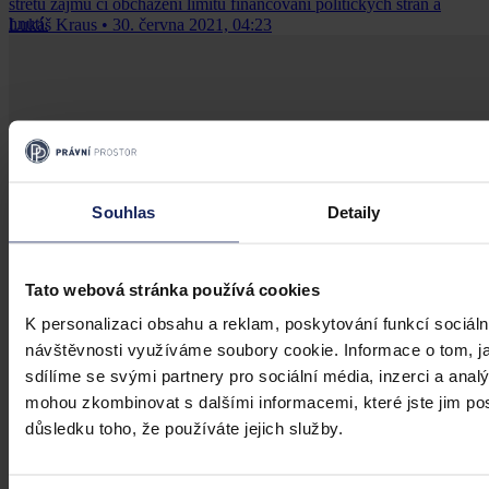
střetu zájmů či obcházení limitů financování politických stran a
hnutí.
Lukáš Kraus
•
30. června 2021, 04:23
Souhlas
Detaily
Tato webová stránka používá cookies
K personalizaci obsahu a reklam, poskytování funkcí sociáln
návštěvnosti využíváme soubory cookie. Informace o tom, j
sdílíme se svými partnery pro sociální média, inzerci a analý
mohou zkombinovat s dalšími informacemi, které jste jim posk
důsledku toho, že používáte jejich služby.