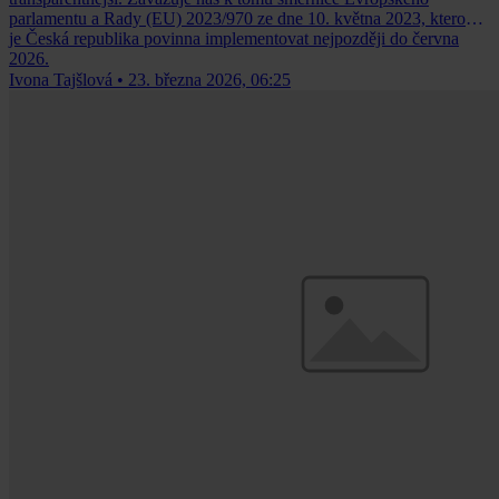
parlamentu a Rady (EU) 2023/970 ze dne 10. května 2023, kterou
je Česká republika povinna implementovat nejpozději do června
2026.
Ivona Tajšlová
•
23. března 2026, 06:25