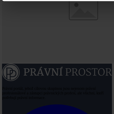
Právní portál, jehož cílovou skupinou jsou nejenom právní
profesionálové a zástupci právnických profesí, ale všichni, kteří
potřebují právní informace.