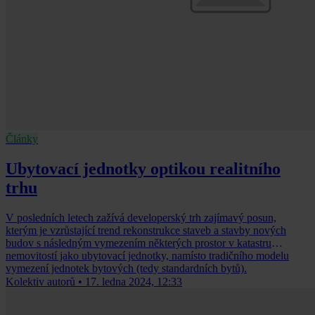
Články
Ubytovací jednotky optikou realitního
trhu
V posledních letech zažívá developerský trh zajímavý posun,
kterým je vzrůstající trend rekonstrukce staveb a stavby nových
budov s následným vymezením některých prostor v katastru
nemovitostí jako ubytovací jednotky, namísto tradičního modelu
vymezení jednotek bytových (tedy standardních bytů).
Kolektiv autorů
•
17. ledna 2024, 12:33