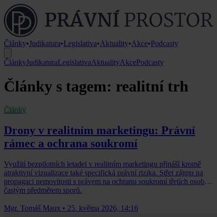
Články
•
Judikatura
•
Legislativa
•
Aktuality
•
Akce
•
Podcasty
Články
Judikatura
Legislativa
Aktuality
Akce
Podcasty
Články s tagem: realitní trh
Články
Drony v realitním marketingu: Právní
rámec a ochrana soukromí
Využití bezpilotních letadel v realitním marketingu přináší kromě
atraktivní vizualizace také specifická právní rizika. Střet zájmu na
propagaci nemovitosti s právem na ochranu soukromí třetích osob je
častým předmětem sporů.
Mgr. Tomáš Maux
•
25. května 2026, 14:16