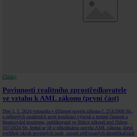
Články
Povinnosti realitního zprostředkovatele
ve vztahu k AML zákonu (první část)
Dne 1. 5. 2024 vstoupila v účinnost novela zákona č. 253/2008 Sb.,
o některých opatřeních proti legalizaci výnosů z trestné činnosti a
financování terorismu, publikovaná ve Sbírce zákonů pod číslem
107/2024 Sb. Jedná se již o několikátou novelu AML zákona, která
rozšiřuje okruh povinných osob, rozsah zjišťovaných identifikačních