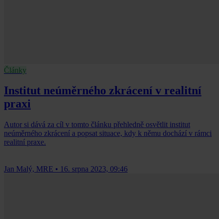
Články
Institut neúměrného zkrácení v realitní
praxi
Autor si dává za cíl v tomto článku přehledně osvětlit institut
neúměrného zkrácení a popsat situace, kdy k němu dochází v rámci
realitní praxe.
Jan Malý, MRE
•
16. srpna 2023, 09:46