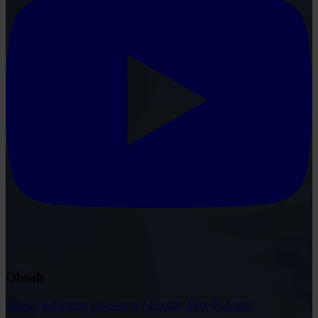
Obsah
Články
Judikatura
Legislativa
Aktuality
Akce
Podcasty