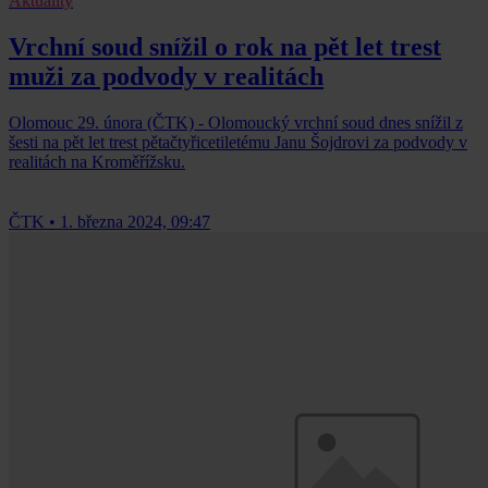
Aktuality
Vrchní soud snížil o rok na pět let trest
muži za podvody v realitách
Olomouc 29. února (ČTK) - Olomoucký vrchní soud dnes snížil z
šesti na pět let trest pětačtyřicetiletému Janu Šojdrovi za podvody v
realitách na Kroměřížsku.
ČTK
•
1. března 2024, 09:47