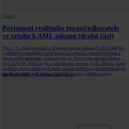
Články
Povinnosti realitního zprostředkovatele
ve vztahu k AML zákonu (druhá část)
Dne 1. 5. 2024 vstoupila v účinnost novela zákona č. 253/2008 Sb.,
o některých opatřeních proti legalizaci výnosů z trestné činnosti a
financování terorismu, publikovaná ve Sbírce zákonů pod číslem
107/2024 Sb. Jedná se již o několikátou novelu AML zákona, která
rozšiřuje okruh povinných osob, rozsah zjišťovaných identifikačních
údajů, upravuje výši sankcí a zaobírá se také dalšími aspekty
Jan Malý, MRE
•
4. června 2024, 02:13
původního právního předpisu.