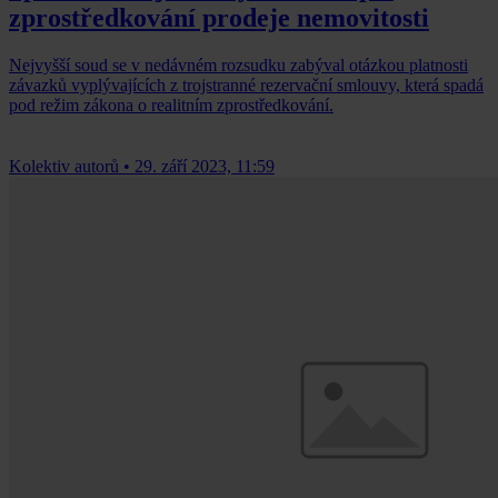
zprostředkování prodeje nemovitosti
Nejvyšší soud se v nedávném rozsudku zabýval otázkou platnosti
závazků vyplývajících z trojstranné rezervační smlouvy, která spadá
pod režim zákona o realitním zprostředkování.
Kolektiv autorů
•
29. září 2023, 11:59