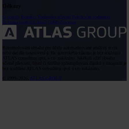
Odkazy
O portálu
Redakce
Podmínky užívání
Publikační podmínky
Ochrana osobních údajů
Odběr časopisu
Rozmnožování obsahu pro účely automatizované analýzy textů
nebo dat dle ustanovení § 39c autorského zákona je bez souhlasu
ATLAS consulting spol. s r.o. zakázáno. Jakékoli užití obsahu
včetně převzetí, šíření či dalšího zpřístupňování článků a fotografií je
bez souhlasu ATLAS consulting spol. s r.o. zakázáno.
© 1999–2026,
ATLAS GROUP