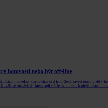
 v hotovosti nebo být off-line
í ústavní novelou, kterou chce část jeho členů zavést právo platit v ho
Kovářové (nezávislá), která stojí v čele dvou desítek předkladatelů no