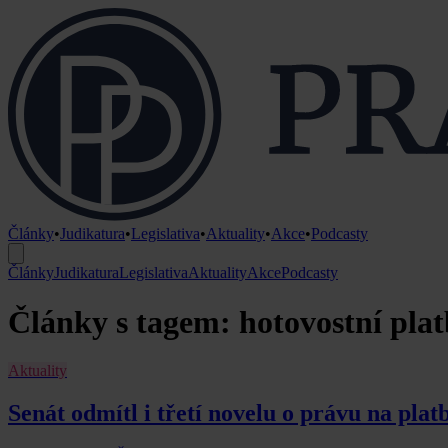
Články
•
Judikatura
•
Legislativa
•
Aktuality
•
Akce
•
Podcasty
Články
Judikatura
Legislativa
Aktuality
Akce
Podcasty
Články s tagem: hotovostní pla
Aktuality
Senát odmítl i třetí novelu o právu na platb