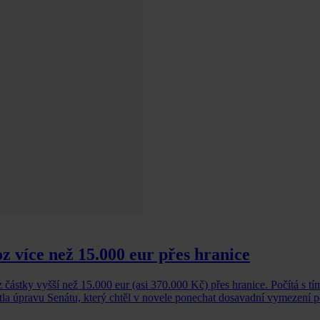
z více než 15.000 eur přes hranice
částky vyšší než 15.000 eur (asi 370.000 Kč) přes hranice. Počítá s tím
la úpravu Senátu, který chtěl v novele ponechat dosavadní vymezení po