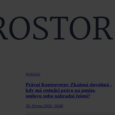
Podcasty
Právní Kontroverze: Zkažená dovolená -
kdy má cestující právo na peníze,
omluvu nebo náhradní řešení?
30. června 2026, 10:00