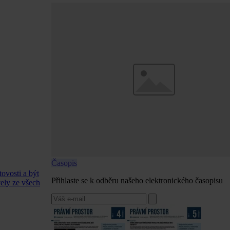
Časopis
tovosti a být
Přihlaste se k odběru našeho elektronického časopisu
vely ze všech