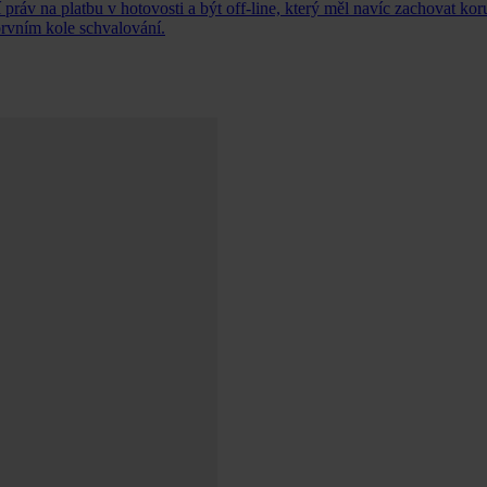
í práv na platbu v hotovosti a být off-line, který měl navíc zachovat ko
prvním kole schvalování.