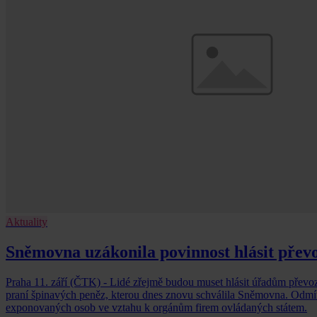
Aktuality
Sněmovna uzákonila povinnost hlásit převo
Praha 11. září (ČTK) - Lidé zřejmě budou muset hlásit úřadům převoz 
praní špinavých peněz, kterou dnes znovu schválila Sněmovna. Odmít
exponovaných osob ve vztahu k orgánům firem ovládaných státem.