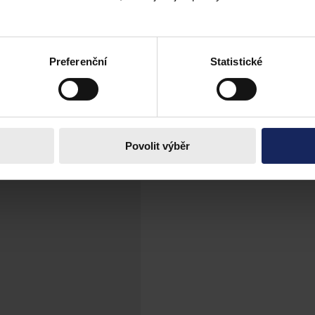
vosti
 pro potírání legalizace výnosů z trestné činnosti, aplikační praxe v Čes
 hotovosti, AML zákona a specifické úpravy zákona o realitním zprostř
Preferenční
Statistické
 mnoha případech pouze formální proklamací bez reálného dopadu. Tento
uje de lege ferenda opatření k posílení transparentnosti finančních to
Povolit výběr