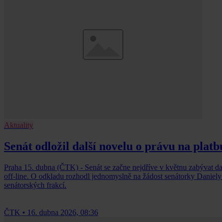
Aktuality
Senát odložil další novelu o právu na platbu
Praha 15. dubna (ČTK) - Senát se začne nejdříve v květnu zabývat dalš
off-line. O odkladu rozhodl jednomyslně na žádost senátorky Daniely 
senátorských frakcí.
ČTK
•
16. dubna 2026, 08:36