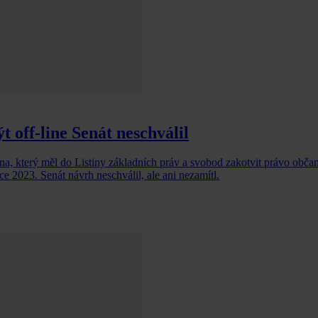
t off-line Senát neschválil
na, který měl do Listiny základních práv a svobod zakotvit právo občanů
ce 2023. Senát návrh neschválil, ale ani nezamítl.