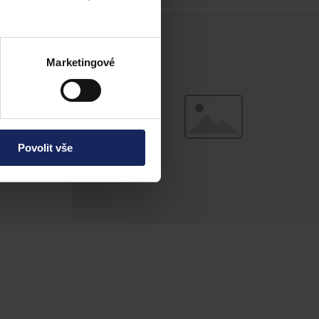
ké republice
edkování vytváří
Marketingové
 článek
ků.
Povolit vše