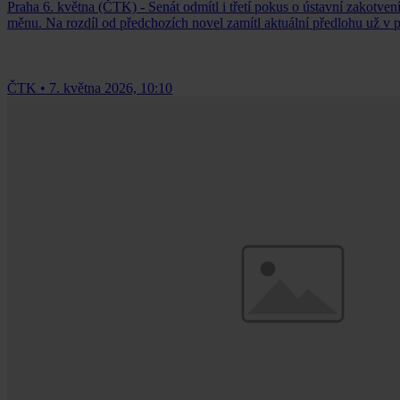
Praha 6. května (ČTK) - Senát odmítl i třetí pokus o ústavní zakotven
měnu. Na rozdíl od předchozích novel zamítl aktuální předlohu už v 
ČTK
•
7. května 2026, 10:10