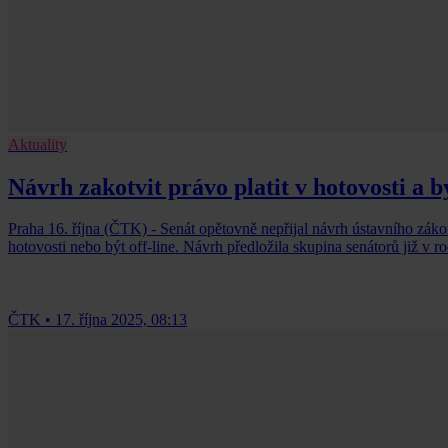
Aktuality
Návrh zakotvit právo platit v hotovosti a bý
Praha 16. října (ČTK) - Senát opětovně nepřijal návrh ústavního záko
hotovosti nebo být off-line. Návrh předložila skupina senátorů již v ro
ČTK
•
17. října 2025, 08:13