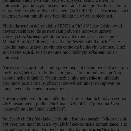
prohlášení vlády i krokům řady evropských zemích, které již
hotovostní platbu svými ústavami chrání. Podle předsedy senátního
zahraničního výboru Pavla Fischera (za TOP 09) se ale
novela
snaží
zakonzervovat minulý stav bez ohledu na vývoj společnosti.
Předseda senátorského klubu SEN21 a Piráti Václav Láska vytkl
navrhovatelům to, že se nesnažili právo na hotovost upravit
v běžných
zákonech
, jak doporučovali experti. Ústavní soudce
Michal Bartoň již dříve jako variantní řešení nabídl uložit České
národní bance ústavní povinnost emitovat bankovky a mince, čímž
se ústavně zajistí, že stát nebude moci běžným
zákonem
zrušit
hotovost.
Novela
měla zajistit občanům právo neplatit bezhotovostně a dát jim
možnost výběru, jestli budou s orgány státu komunikovat poštou,
osobně nebo digitálně. “Není možné, aby nám
zákony
ukládaly
povinnost posílat maily, zřizovat datové schránky, nakupovat on-
line,” uvedla ke změnám senátorka.
Navrhovatelé kvůli tomu chtěli do Listiny základních práv a svobod
vložit ustanovení, podle něhož má každý občan “právo na život
nezávislý na digitálních službách”.
Současně chtěli předkladatelé doplnit listinu o pasáž: “Nikdo nesmí
být veřejnou mocí nucen k využívání elektronické komunikace, a to
bez jakékoliv újmy.” Hotovostní platby by podle
předlohy
bylo