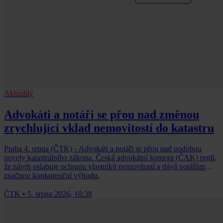
Aktuality
Advokáti a notáři se přou nad změnou
zrychlující vklad nemovitostí do katastru
Praha 4. srpna (ČTK) - Advokáti a notáři se přou nad podobou
novely katastrálního zákona. Česká advokátní komora (ČAK) tvrdí,
že návrh oslabuje ochranu vlastníků nemovitostí a dává notářům
značnou konkurenční výhodu.
ČTK
•
5. srpna 2026, 10:38