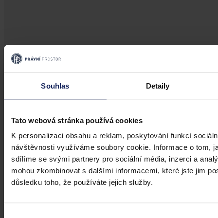
Aktuality
Úkladná vražda a některé další činy by
Souhlas
Detaily
mohly být nepromlčitelné, navrhla
koalice
Tato webová stránka používá cookies
Praha 1. srpna (ČTK) - Úkladná vražda a některé další trestné činy s
K personalizaci obsahu a reklam, poskytování funkcí sociáln
úmyslným usmrcením by se mohly zařadit mezi nepromlčitelné. Jde
návštěvnosti využíváme soubory cookie. Informace o tom, j
také například o některé činy související s obecným ohrožením,
teroristickým útokem a terorem, za něž hrozí až výjimečný trest.
sdílíme se svými partnery pro sociální média, inzerci a analý
mohou zkombinovat s dalšími informacemi, které jste jim posk
ČTK
•
3. srpna 2026, 10:04
důsledku toho, že používáte jejich služby.
Výběr