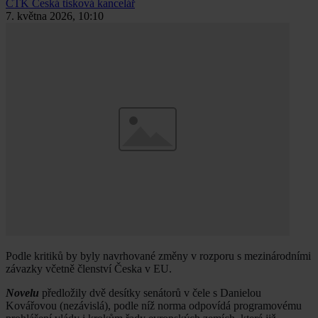
ČTK
Česká tisková kancelář
7. května 2026, 10:10
Podle kritiků by byly navrhované změny v rozporu s mezinárodními
závazky včetně členství Česka v EU.
Novelu
předložily dvě desítky senátorů v čele s Danielou
Kovářovou (nezávislá), podle níž norma odpovídá programovému