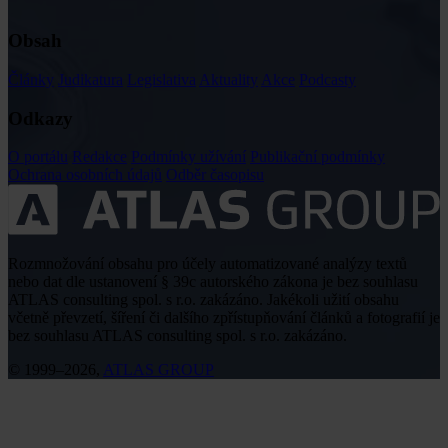
Obsah
Články
Judikatura
Legislativa
Aktuality
Akce
Podcasty
Odkazy
O portálu
Redakce
Podmínky užívání
Publikační podmínky
Ochrana osobních údajů
Odběr časopisu
Rozmnožování obsahu pro účely automatizované analýzy textů
nebo dat dle ustanovení § 39c autorského zákona je bez souhlasu
ATLAS consulting spol. s r.o. zakázáno. Jakékoli užití obsahu
včetně převzetí, šíření či dalšího zpřístupňování článků a fotografií je
bez souhlasu ATLAS consulting spol. s r.o. zakázáno.
© 1999–2026,
ATLAS GROUP