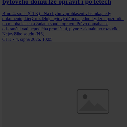
bytového domu lze opravit i po letech
Brno 4. srpna (ČTK) - Na chybu v prohlášení vlastníka, tedy
dokumentu, který rozděluje bytový dům na jednotky, lze upozornit i
po mnoha letech a žádat u soudu opravu. Právo domáhat se
odstranění vad nepodléhá promlčení, plyne z aktuálního rozsudku
Nejvyššího soudu (NS).
ČTK
•
4. srpna 2026, 10:05