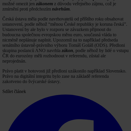
možné omezit jen
zákonem
z důvodu veřejného zájmu, což je
zmírnění proti předchozím
návrhům
.
Česká ústava měla podle navrhovatelů od příštího roku obsahovat
ustanovení, podle něhož “měnou České republiky je koruna česká”.
Ustanovení by ale bylo v rozporu se závazkem přijmout do
budoucna společnou evropskou měnu euro, současná vláda to
nicméně neplánuje naplnit. Upozornil na to například předseda
senátního ústavně-právního výboru Tomáš Goláň (ODS). Předloni
skupina poslanců ANO navrhla
zákon
, podle něhož by lidé o vstupu
ČR do eurozóny měli rozhodnout v referendu, zůstal ale
neprojednán.
Právo platit v hotovosti již předloni uzákonilo například Slovensko.
Právo na digitální integritu bylo zase na základě referenda
zakotveno do švýcarské ústavy.
Sdílet článek