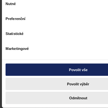
Nutné
souhlasu
Preferenční
Statistické
Marketingové
Povolit vše
Povolit výběr
Odmítnout
Právní portál, jehož cílovou skupinou jsou nejenom právní