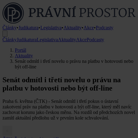
Články
•
Judikatura
•
Legislativa
•
Aktuality
•
Akce
•
Podcasty
Články
Judikatura
Legislativa
Aktuality
Akce
Podcasty
Portál
Aktuality
Senát odmítl i třetí novelu o právu na platbu v hotovosti nebo
být off-line
Senát odmítl i třetí novelu o právu na
platbu v hotovosti nebo být off-line
Praha 6. května (ČTK) - Senát odmítl i třetí pokus o ústavní
zakotvení práv na platbu v hotovosti a být off-line, který měl navíc
zachovat korunu jako českou měnu. Na rozdíl od předchozích novel
zamítl aktuální předlohu už v prvním kole schvalování.