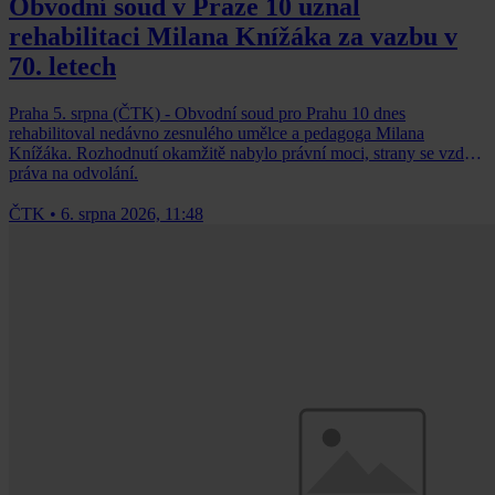
Obvodní soud v Praze 10 uznal
rehabilitaci Milana Knížáka za vazbu v
70. letech
Praha 5. srpna (ČTK) - Obvodní soud pro Prahu 10 dnes
rehabilitoval nedávno zesnulého umělce a pedagoga Milana
Knížáka. Rozhodnutí okamžitě nabylo právní moci, strany se vzdaly
práva na odvolání.
ČTK
•
6. srpna 2026, 11:48