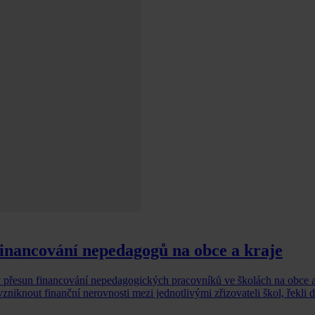
financování nepedagogů na obce a kraje
ý přesun financování nepedagogických pracovníků ve školách na obce a
zniknout finanční nerovnosti mezi jednotlivými zřizovateli škol, řekli 