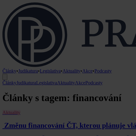
Články
•
Judikatura
•
Legislativa
•
Aktuality
•
Akce
•
Podcasty
Články
Judikatura
Legislativa
Aktuality
Akce
Podcasty
Články s tagem: financování
Aktuality
Změnu financování ČT, kterou plánuje vlá