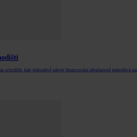
odišti
 schodišti, kde jednotlivé zdroje financování představují jednotlivá p