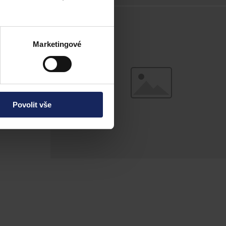
odíl krajů na
v objemu 10,1
Marketingové
Povolit vše