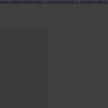
terou plánuje vládní koalice, označil dnes Senát za nežádoucí, nekon