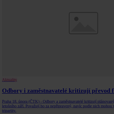
Aktuality
Odbory i zaměstnavatelé kritizují převod 
Praha 18. února (ČTK) - Odbory a zaměstnavatelé kritizují plánovan
letošního září. Považují ho za nepřipravený, navíc podle nich mohou v
tripartity.