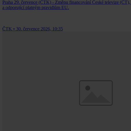
Praha 29. července (ČTK) - Změnu financování České televize (ČT), k
a odporující platným pravidlům EU.
ČTK
•
30. července 2026, 10:35