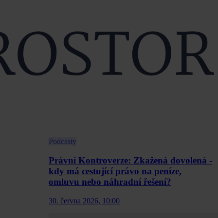
Podcasty
Právní Kontroverze: Zkažená dovolená -
kdy má cestující právo na peníze,
omluvu nebo náhradní řešení?
30. června 2026, 10:00