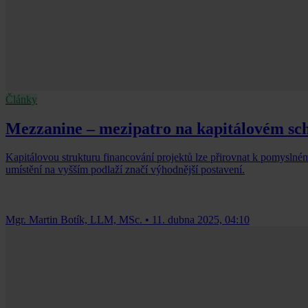
Články
Mezzanine – mezipatro na kapitálovém sch
Kapitálovou strukturu financování projektů lze přirovnat k pomyslnému
umístění na vyšším podlaží značí výhodnější postavení.
Mgr. Martin Botík, LLM, MSc.
•
11. dubna 2025, 04:10