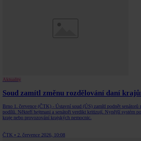
Aktuality
Soud zamítl změnu rozdělování daní krajům
Brno 1. července (ČTK) - Ústavní soud (ÚS) zamítl podnět senátorů 
podílů. Někteří hejtmani a senátoři verdikt kritizují. Nynější systém 
kraje nebo provozování krajských nemocnic.
ČTK
•
2. července 2026, 10:08