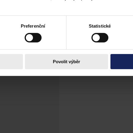
t podíl krajů na vybraných daních
řízení návrh zastupitelstva Pardubického kraje, které navrhuje zvýšit p
 že by tato novinka znamenala od příštího roku trvalý výpadek příjmů 
Preferenční
Statistické
Povolit výběr