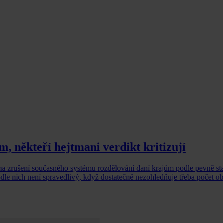
, někteří hejtmani verdikt kritizují
na zrušení současného systému rozdělování daní krajům podle pevně s
podle nich není spravedlivý, když dostatečně nezohledňuje třeba počet o