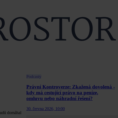
Podcasty
Právní Kontroverze: Zkažená dovolená -
kdy má cestující právo na peníze,
omluvu nebo náhradní řešení?
30. června 2026, 10:00
soudů domáhal