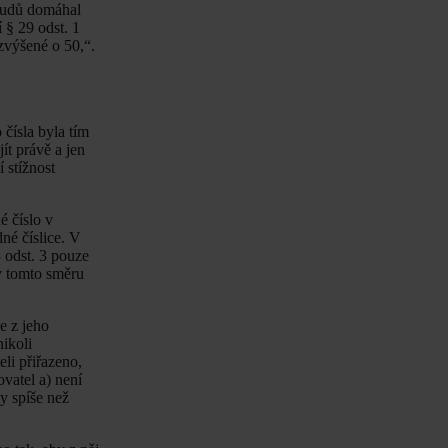
soudů domáhal
 § 29 odst. 1
zvýšené o 50,“.
 čísla byla tím
ít právě a jen
 stížnost
é číslo v
né číslice. V
3 odst. 3 pouze
 v tomto směru
e z jeho
ikoli
li přiřazeno,
vatel a) není
dy spíše než