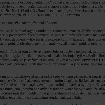
i ženou, nýbrž osobou „neutrálního“ pohlaví, se u správních orgánů a 
nebylo vyhověno, podal ústavní stížnost spojenou s návrhem na zrušení
službách a § 13 odst. 3 zákona o evidenci obyvatel ve slovech „u žen 
álezem sp. zn. Pl. ÚS 2/20 ze dne 9. 11. 2021 zamítlo.
osti a dospěl k závěru, že není důvodná.
esp. to, že správní orgán odmítl toto rodné číslo změnit. Změna rodného
 se v předchozím řízení domáhal. K porušení práv stěžovatele mělo doj
 by představovala vyhovění jeho požadavkům. V řízení, z něhož ústavní
maci o pohlaví obsahuje, není primárně ke „sdělování“ pohlaví určeno.
trální“, je přitom to, že se nepovažuje za muže, a nechce tak mít rodn
o přitom vyjadřuje datum narození a dále obsahuje čtyři v zásadě náhod
 zdůrazňovalo, že je stěžovatel mužem. Zákon o evidenci obyvatel v § 1
těžovatel přitom i dle vlastních slov ženou není, a jeho rodné číslo tak
dkem toho, že stěžovatel nemá rodné číslo ve tvaru užívaném u žen, je, ž
epublice všeobecně akceptovaným binárním chápáním lidské existence, n
České republice např. zavedlo „neutrální pohlaví“ a bylo by stěžovate
o s tímto jeho „novým pohlavím“ v rozporu – nadále by platilo, že stěžo
 čísla s mužským pohlavím, o jejíž odstranění stěžovatel usiluje, je te
lice, tedy něčím, co Ústavnímu soudu nenáleží měnit.