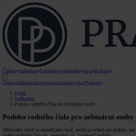
Články
•
Judikatura
•
Legislativa
•
Aktuality
•
Akce
•
Podcasty
Články
Judikatura
Legislativa
Aktuality
Akce
Podcasty
Portál
Judikatura
Podoba rodného čísla pro nebinární osoby
Podoba rodného čísla pro nebinární osoby
Stěžovatel, který se narodil jako muž, necítí se ovšem ani mužem, an
změny rodného čísla na „neutrální“ či „ženskou“ podobu.