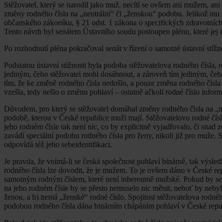
Stěžovatel, který se narodil jako muž, necítí se ovšem ani mužem, an
změny rodného čísla na „neutrální“ či „ženskou“ podobu. Jelikož mu 
občanského zákoníku, § 21 odst. 1 zákona o specifických zdravotních 
Tento návrh byl senátem Ústavního soudu postoupen plénu, které jej n
Po rozhodnutí pléna pokračoval senát v řízení o samotné ústavní stížn
Podstatou ústavní stížnosti byla podoba stěžovatelova rodného čísla, r
jediným, čeho stěžovatel mohl dosáhnout, a zároveň tím jediným, čeho
tím, že ke změně rodného čísla nedošlo, a pouze změna rodného čísla
vzešla, tedy nešlo o změnu pohlaví – ostatně ačkoli rodné číslo infor
Důvodem, pro který se stěžovatel domáhal změny rodného čísla na „neu
podobě, kterou v České republice muži mají. Stěžovatelovo rodné čísl
jeho rodném čísle tak není nic, co by explicitně vyjadřovalo, či snad
zavádí speciální podobu rodného čísla pro ženy, nikoli již pro muže. S
odpovídá též jeho sebeidentifikaci.
Je pravda, že vnímá-li se česká společnost pohlaví binárně, tak výsle
rodného čísla lze dovodit, že je mužem. To je ovšem dáno v České r
samotným rodným číslem, které není inherentně mužské. Pokud by se v 
na jeho rodném čísle by se přesto nemuselo nic měnit, neboť by nebyl
ženou, a b) nemá „ženské“ rodné číslo. Spojitost stěžovatelova rodného
podobou rodného čísla dána binárním chápáním pohlaví v České repub