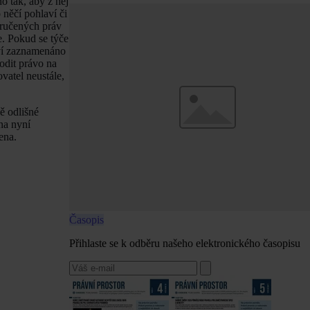
o tak, aby z něj
 něčí pohlaví či
zaručených práv
e. Pokud se týče
aví zaznamenáno
odit právo na
vatel neustále,
ě odlišné
 na nyní
ena.
Časopis
Přihlaste se k odběru našeho elektronického časopisu