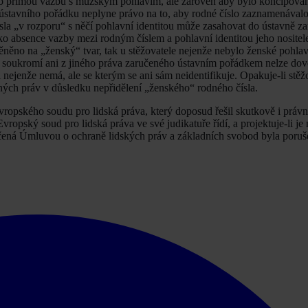
dalo přímou vazbu s mužským pohlavím, ale zároveň aby bylo koncipován
z ústavního pořádku neplyne právo na to, aby rodné číslo zaznamenávalo
 čísla „v rozporu“ s něčí pohlavní identitou může zasahovat do ústavně 
liko absence vazby mezi rodným číslem a pohlavní identitou jeho nositel
měněno na „ženský“ tvar, tak u stěžovatele nejenže nebylo ženské pohl
na soukromí ani z jiného práva zaručeného ústavním pořádkem nelze dov
l nejenže nemá, ale se kterým se ani sám neidentifikuje. Opakuje-li stěžo
ných práv v důsledku nepřidělení „ženského“ rodného čísla.
vropského soudu pro lidská práva, který doposud řešil skutkově i právn
vropský soud pro lidská práva ve své judikatuře řídí, a projektuje-li je
učená Úmluvou o ochraně lidských práv a základních svobod byla poruš