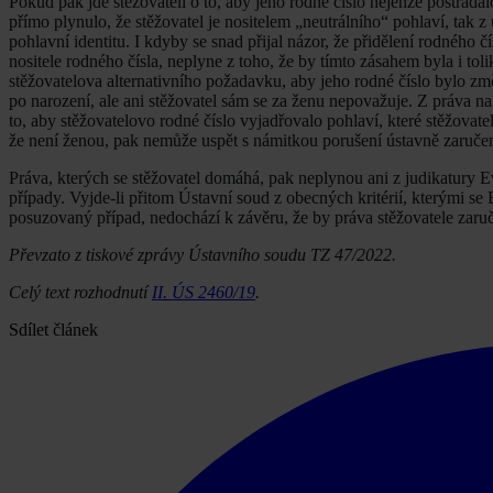
Pokud pak jde stěžovateli o to, aby jeho rodné číslo nejenže postrá
přímo plynulo, že stěžovatel je nositelem „neutrálního“ pohlaví, tak 
pohlavní identitu. I kdyby se snad přijal názor, že přidělení rodného
nositele rodného čísla, neplyne z toho, že by tímto zásahem byla i to
stěžovatelova alternativního požadavku, aby jeho rodné číslo bylo z
po narození, ale ani stěžovatel sám se za ženu nepovažuje. Z práva 
to, aby stěžovatelovo rodné číslo vyjadřovalo pohlaví, které stěžovate
že není ženou, pak nemůže uspět s námitkou porušení ústavně zaruče
Práva, kterých se stěžovatel domáhá, pak neplynou ani z judikatury E
případy. Vyjde-li přitom Ústavní soud z obecných kritérií, kterými se E
posuzovaný případ, nedochází k závěru, že by práva stěžovatele zar
Převzato z tiskové zprávy Ústavního soudu TZ 47/2022.
Celý text rozhodnutí
II. ÚS 2460/19
.
Sdílet článek