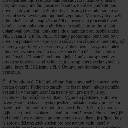
Dovolání státního zástupce však obsahovalo i námitky ohledně
nesprávného právního posouzení skutku, které lze podřadit pod
dovolací důvod podle § 265b odst. 1 písm. g) trestního řádu a se
kterými se Nejvyšší soud opomněl vypořádat. V klíčových pasážích
odůvodnění se překvapivě zaměřil na posouzení procesních vad,
které na svou obhajobu v předchozích stádiích trestního stíhání
uplatňovali obvinění, konkrétně jde o námitku proti osobě znalce
PhDr. Jana B. Uhlíře, Ph.D. Námitky podporující obhajobu by v
dovolání podaném v neprospěch stěžovatelů zřejmě ani nemohly být
a nebyly z podstaty věci vznášeny. Zohlednění takových námitek
mimo vymezené dovolání navíc v konečném důsledku na úkor
obviněných stěžovatelů, ochranou jejichž práva na spravedlivý
proces se dovolací soud zaštiťuje, je postup, který zcela vybočil z
limitů, které čl. 36 Listiny a čl. 6 Úmluvy pro dovolací soud
vymezuje.
Čl. 4 Protokolu č. 7 k Úmluvě zaručuje právo nebýt souzen nebo
trestán dvakrát. Podle této zásady „ne bis in idem“ nikdo nemůže
být stíhán v trestním řízení za trestný čin, pro který již byl
osvobozen konečným rozsudkem. Výjimku představuje obnova
řízení (v širším slova smyslu), jestliže podstatná vada v předešlém
řízení mohla ovlivnit rozhodnutí ve věci. Jinak řečeno, jednou z
výjimek z pravidla zákazu stíhání pro tentýž trestný čin, za který již
byl obviněný osvobozen pravomocným rozsudkem, je případ, kdy
je zprošťující rozsudek zrušen pro podstatnou vadu, která v