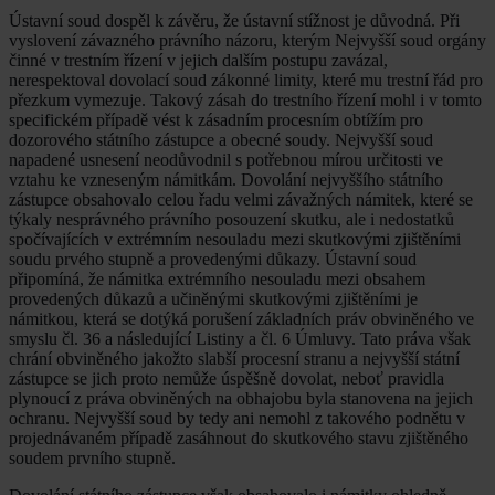
Ústavní soud dospěl k závěru, že ústavní stížnost je důvodná. Při
vyslovení závazného právního názoru, kterým Nejvyšší soud orgány
činné v trestním řízení v jejich dalším postupu zavázal,
nerespektoval dovolací soud zákonné limity, které mu trestní řád pro
přezkum vymezuje. Takový zásah do trestního řízení mohl i v tomto
specifickém případě vést k zásadním procesním obtížím pro
dozorového státního zástupce a obecné soudy. Nejvyšší soud
napadené usnesení neodůvodnil s potřebnou mírou určitosti ve
vztahu ke vzneseným námitkám. Dovolání nejvyššího státního
zástupce obsahovalo celou řadu velmi závažných námitek, které se
týkaly nesprávného právního posouzení skutku, ale i nedostatků
spočívajících v extrémním nesouladu mezi skutkovými zjištěními
soudu prvého stupně a provedenými důkazy. Ústavní soud
připomíná, že námitka extrémního nesouladu mezi obsahem
provedených důkazů a učiněnými skutkovými zjištěními je
námitkou, která se dotýká porušení základních práv obviněného ve
smyslu čl. 36 a následující Listiny a čl. 6 Úmluvy. Tato práva však
chrání obviněného jakožto slabší procesní stranu a nejvyšší státní
zástupce se jich proto nemůže úspěšně dovolat, neboť pravidla
plynoucí z práva obviněných na obhajobu byla stanovena na jejich
ochranu. Nejvyšší soud by tedy ani nemohl z takového podnětu v
projednávaném případě zasáhnout do skutkového stavu zjištěného
soudem prvního stupně.