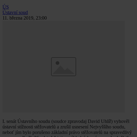
ÚS
Ústavní soud
11. března 2019, 23:00
I. senát Ústavního soudu (soudce zpravodaj David Uhlíř) vyhověl
ústavní stížnosti stěžovatelů a zrušil usnesení Nejvyššího soudu,
neboť jím bylo porušeno základní právo stěžovatelů na spravedlivý