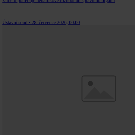
záměru potřebuje nenárokové rozhodnutí správního orgánu
Ústavní soud
•
28. července 2026, 00:00