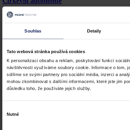
Církevní autonomie
Ani při nefunkčnosti církevního orgánu na ochranu práv
duchovních nemohou tuto funkci zastat civilní soudy
Souhlas
Detaily
Ústavní soud
•
9. července 2026, 00:00
Tato webová stránka používá cookies
K personalizaci obsahu a reklam, poskytování funkcí sociáln
návštěvnosti využíváme soubory cookie. Informace o tom, j
sdílíme se svými partnery pro sociální média, inzerci a analý
mohou zkombinovat s dalšími informacemi, které jste jim posk
důsledku toho, že používáte jejich služby.
Výběr
Nutné
souhlasu