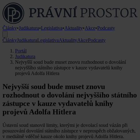
Články
•
Judikatura
•
Legislativa
•
Aktuality
•
Akce
•
Podcasty
Články
Judikatura
Legislativa
Aktuality
Akce
Podcasty
Portál
Judikatura
Nejvyšší soud bude muset znovu rozhodnout o dovolání
nejvyššího státního zástupce v kauze vydavatelů knihy
projevů Adolfa Hitlera
Nejvyšší soud bude muset znovu
rozhodnout o dovolání nejvyššího státního
zástupce v kauze vydavatelů knihy
projevů Adolfa Hitlera
Ústavní soud stanovil limity, kterými je dovolací soud vázán při
posuzování dovolání státního zástupce v neprospěch obžalovaných,
v mediálně vděčné kauze okolo knihy projevů Adolfa Hitlera.