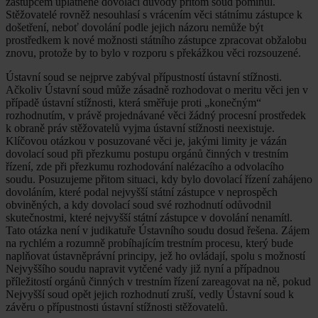
zástupcem uplatněné dovolací důvody přitom soud pominul.
Stěžovatelé rovněž nesouhlasí s vrácením věci státnímu zástupce k
došetření, neboť dovolání podle jejich názoru nemůže být
prostředkem k nové možnosti státního zástupce zpracovat obžalobu
znovu, protože by to bylo v rozporu s překážkou věci rozsouzené.
Ústavní soud se nejprve zabýval přípustností ústavní stížnosti.
Ačkoliv Ústavní soud může zásadně rozhodovat o meritu věci jen v
případě ústavní stížnosti, která směřuje proti „konečným“
rozhodnutím, v právě projednávané věci žádný procesní prostředek
k obraně práv stěžovatelů vyjma ústavní stížnosti neexistuje.
Klíčovou otázkou v posuzované věci je, jakými limity je vázán
dovolací soud při přezkumu postupu orgánů činných v trestním
řízení, zde při přezkumu rozhodování nalézacího a odvolacího
soudu. Posuzujeme přitom situaci, kdy bylo dovolací řízení zahájeno
dovoláním, které podal nejvyšší státní zástupce v neprospěch
obviněných, a kdy dovolací soud své rozhodnutí odůvodnil
skutečnostmi, které nejvyšší státní zástupce v dovolání nenamítl.
Tato otázka není v judikatuře Ústavního soudu dosud řešena. Zájem
na rychlém a rozumně probíhajícím trestním procesu, který bude
naplňovat ústavněprávní principy, jež ho ovládají, spolu s možností
Nejvyššího soudu napravit vytčené vady již nyní a případnou
příležitostí orgánů činných v trestním řízení zareagovat na ně, pokud
Nejvyšší soud opět jejich rozhodnutí zruší, vedly Ústavní soud k
závěru o přípustnosti ústavní stížnosti stěžovatelů.