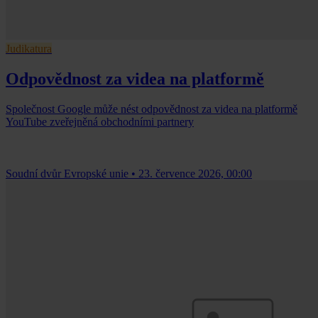
Judikatura
Odpovědnost za videa na platformě
Společnost Google může nést odpovědnost za videa na platformě
YouTube zveřejněná obchodními partnery
Soudní dvůr Evropské unie
•
23. července 2026, 00:00