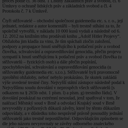
proces podle čl. 36 odst. 1 Listiny základních práv a svobod, čl. 6
Úmluvy o ochraně lidských práv a základních svobod a čl. 4
Protokolu č. 7 k Úmluvě.
Čtyři stěžovatelé – obchodní společnost guidemedia etc. s. r. o., její
jednatel, redaktor a autor komentářů – byli trestně stíháni za to, že
společně vytvořili, v nákladu 10 000 kusů vydali a následně od 6.
12. 2012 na knižním trhu prodávali knihu „Adolf Hitler Projevy“.
Obžaloba jim kladla za vinu, že tím spáchali zločin založení,
podpory a propagace hnutí směřujícího k potlačení práv a svobod
člověka, schvalování a ospravedlňování genocidia, přečin projevu
sympatií k hnutí směřujícímu k potlačení práv a svobod člověka (u
stěžovatelů – fyzických osob) a dále přečin popírání,
zpochybňování, schvalování a ospravedlňování genocidia (u
stěžovatelky guidemedia etc. s.r.o.). Stěžovatelé byli pravomocně
zproštěni obžaloby, neboť nebylo prokázáno, že skutek zakládá
výše uvedené trestné činy. Nejvyšší státní zástupce následně podal k
Nejvyššímu soudu dovolání v neprospěch všech stěžovatelů [s
odkazem na § 265b odst. 1 písm. l) a písm. g) trestního řádu]. V
dovolání poukázal na extrémní nesoulad, jenž spatřoval v tom, že
nalézací Městský soud v Brně a odvolací Krajský soud v Brně
nevyvodily z pořízených důkazů závěry, které by těmto důkazům
odpovídaly, a v důsledku toho nesprávně právně posoudily jednání
stěžovatelů jako trestně nepostižitelné. Odpovídajícím způsobem se
dle jeho názoru nevyrovnaly se závěry odborného znaleckého