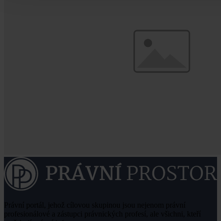
Právní portál, jehož cílovou skupinou jsou nejenom právní
profesionálové a zástupci právnických profesí, ale všichni, kteří