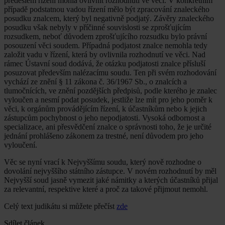
předešlém řízení mohla ovlivnit rozhodnutí ve věci. V konkrétním
případě podstatnou vadou řízení mělo být zpracování znaleckého
posudku znalcem, který byl negativně podjatý. Závěry znaleckého
posudku však nebyly v příčinné souvislosti se zprošťujícím
rozsudkem, neboť důvodem zprošťujícího rozsudku bylo právní
posouzení věci soudem. Případná podjatost znalce nemohla tedy
založit vadu v řízení, která by ovlivnila rozhodnutí ve věci. Nad
rámec Ústavní soud dodává, že otázku podjatosti znalce přísluší
posuzovat především nalézacímu soudu. Ten při svém rozhodování
vychází ze znění § 11 zákona č. 36/1967 Sb., o znalcích a
tlumočnících, ve znění pozdějších předpisů, podle kterého je znalec
vyloučen a nesmí podat posudek, jestliže lze mít pro jeho poměr k
věci, k orgánům provádějícím řízení, k účastníkům nebo k jejich
zástupcům pochybnost o jeho nepodjatosti. Vysoká odbornost a
specializace, ani přesvědčení znalce o správnosti toho, že je určité
jednání prohlášeno zákonem za trestné, není důvodem pro jeho
vyloučení.
Věc se nyní vrací k Nejvyššímu soudu, který nově rozhodne o
dovolání nejvyššího státního zástupce. V novém rozhodnutí by měl
Nejvyšší soud jasně vymezit jaké námitky a kterých účastníků přijal
za relevantní, respektive které a proč za takové přijmout nemohl.
Celý text judikátu si můžete přečíst
zde
Sdílet článek