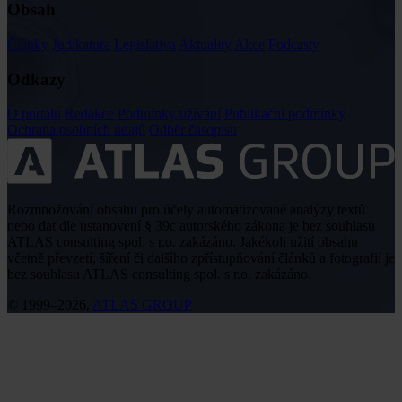
Obsah
Články
Judikatura
Legislativa
Aktuality
Akce
Podcasty
Odkazy
O portálu
Redakce
Podmínky užívání
Publikační podmínky
Ochrana osobních údajů
Odběr časopisu
Rozmnožování obsahu pro účely automatizované analýzy textů
nebo dat dle ustanovení § 39c autorského zákona je bez souhlasu
ATLAS consulting spol. s r.o. zakázáno. Jakékoli užití obsahu
včetně převzetí, šíření či dalšího zpřístupňování článků a fotografií je
bez souhlasu ATLAS consulting spol. s r.o. zakázáno.
© 1999–2026,
ATLAS GROUP