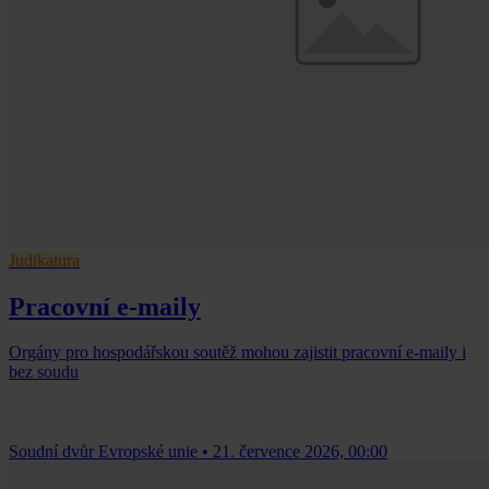
Judikatura
Pracovní e-maily
Orgány pro hospodářskou soutěž mohou zajistit pracovní e-maily i
bez soudu
Soudní dvůr Evropské unie
•
21. července 2026, 00:00