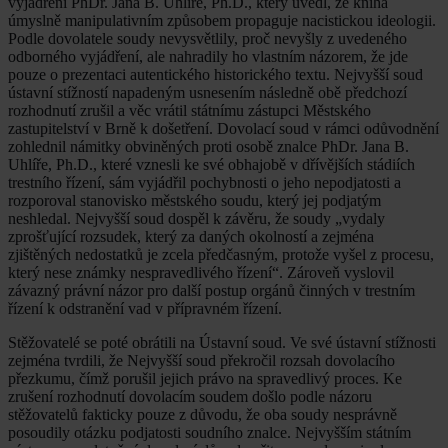
vyjádření PhDr. Jana B. Uhlíře, Ph.D., který uvedl, že kniha
úmyslně manipulativním způsobem propaguje nacistickou ideologii.
Podle dovolatele soudy nevysvětlily, proč nevyšly z uvedeného
odborného vyjádření, ale nahradily ho vlastním názorem, že jde
pouze o prezentaci autentického historického textu. Nejvyšší soud
ústavní stížností napadeným usnesením následně obě předchozí
rozhodnutí zrušil a věc vrátil státnímu zástupci Městského
zastupitelství v Brně k došetření. Dovolací soud v rámci odůvodnění
zohlednil námitky obviněných proti osobě znalce PhDr. Jana B.
Uhlíře, Ph.D., které vznesli ke své obhajobě v dřívějších stádiích
trestního řízení, sám vyjádřil pochybnosti o jeho nepodjatosti a
rozporoval stanovisko městského soudu, který jej podjatým
neshledal. Nejvyšší soud dospěl k závěru, že soudy „vydaly
zprošťující rozsudek, který za daných okolností a zejména
zjištěných nedostatků je zcela předčasným, protože vyšel z procesu,
který nese známky nespravedlivého řízení“. Zároveň vyslovil
závazný právní názor pro další postup orgánů činných v trestním
řízení k odstranění vad v přípravném řízení.
Stěžovatelé se poté obrátili na Ústavní soud. Ve své ústavní stížnosti
zejména tvrdili, že Nejvyšší soud překročil rozsah dovolacího
přezkumu, čímž porušil jejich právo na spravedlivý proces. Ke
zrušení rozhodnutí dovolacím soudem došlo podle názoru
stěžovatelů fakticky pouze z důvodu, že oba soudy nesprávně
posoudily otázku podjatosti soudního znalce. Nejvyšším státním