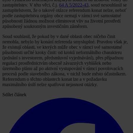
zastupitelstev. V této věci, č.j.
64 A 5/2022-43
, soud nesouhlasil se
zastupitelstvem, že o takové otázce referendum konat nelze, neboť
podle zastupitelstva orgány obce nemají v rámci své samostatné
působnosti žádnou možnost eliminovat vliv na životní prostředí
způsobený soukromým investičním záměrem.
Soud souhlasil, že pokud by v dané oblasti obec ničeho činit
nemohla, nebylo by konání referenda smysluplné. Pravdou však je,
že existují oblasti, ve kterých může obec v rámci své samostatné
působnosti určité kroky činit: od kroků neformálního charakteru
(jednání s investorem, předsmluvní vyjednávání), přes případnou
regulaci prostřednictvím obecně závazných vyhlášek nebo
územního plánu až po aktivní vystupování v rámci povolovacích
procesů podle stavebního zákona, v nichž bude město účastníkem.
Referendum o těchto oblastech konat lze a v požadavku
maximálního úsilí nelze spatřovat nejasnost otázky.
Sdílet článek