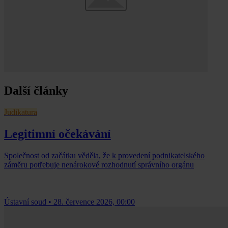
Další články
Judikatura
Legitimní očekávání
Společnost od začátku věděla, že k provedení podnikatelského
záměru potřebuje nenárokové rozhodnutí správního orgánu
Ústavní soud
•
28. července 2026, 00:00