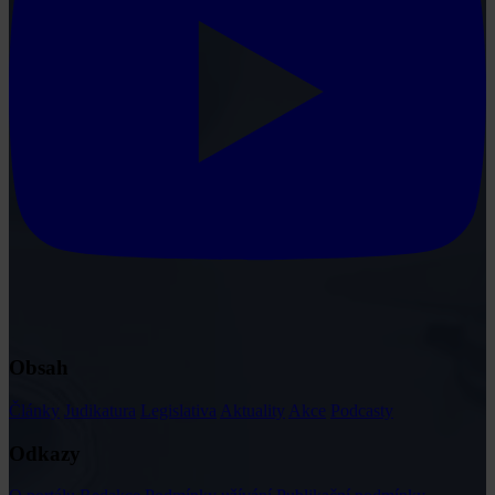
Obsah
Články
Judikatura
Legislativa
Aktuality
Akce
Podcasty
Odkazy