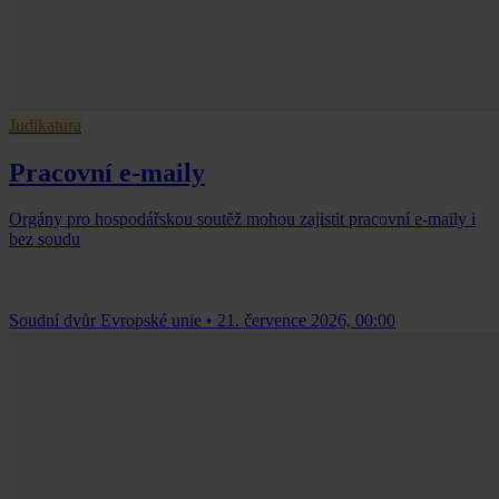
Judikatura
Pracovní e-maily
Orgány pro hospodářskou soutěž mohou zajistit pracovní e-maily i
bez soudu
Soudní dvůr Evropské unie
•
21. července 2026, 00:00