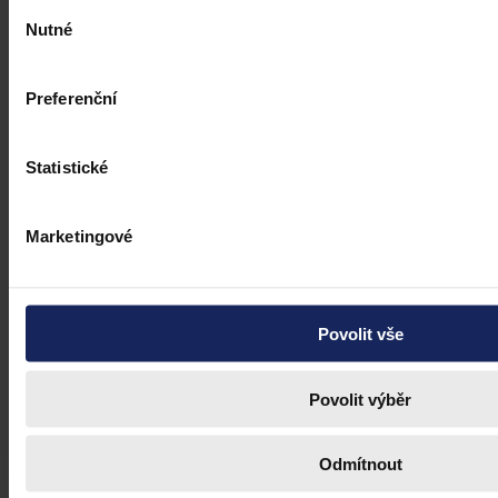
Výběr
Nutné
souhlasu
Preferenční
Statistické
Marketingové
Právní portál, jehož cílovou skupinou jsou nejenom právní
Povolit vše
profesionálové a zástupci právnických profesí, ale všichni, kteří
potřebují právní informace.
Povolit výběr
Odmítnout