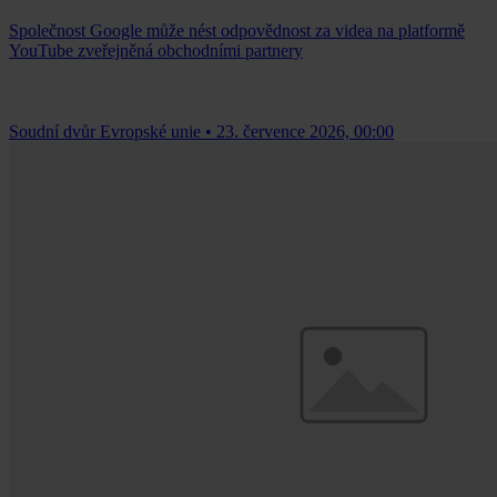
Společnost Google může nést odpovědnost za videa na platformě
YouTube zveřejněná obchodními partnery
Soudní dvůr Evropské unie
•
23. července 2026, 00:00