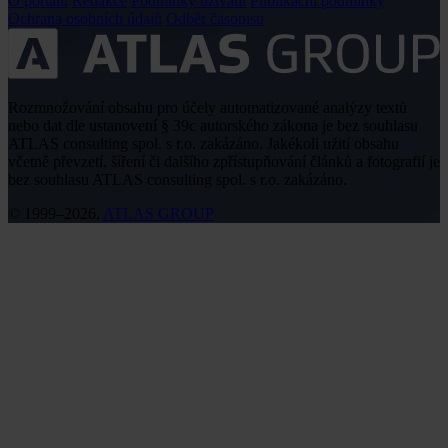
O portálu
Redakce
Podmínky užívání
Publikační podmínky
Ochrana osobních údajů
Odběr časopisu
Rozmnožování obsahu pro účely automatizované analýzy textů
nebo dat dle ustanovení § 39c autorského zákona je bez souhlasu
ATLAS consulting spol. s r.o. zakázáno. Jakékoli užití obsahu
včetně převzetí, šíření či dalšího zpřístupňování článků a fotografií je
bez souhlasu ATLAS consulting spol. s r.o. zakázáno.
© 1999–2026,
ATLAS GROUP