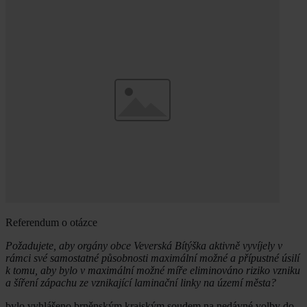
Referendum o otázce
Požadujete, aby orgány obce Veverská Bítýška aktivně vyvíjely v
rámci své samostatné působnosti maximální možné a přípustné úsilí
k tomu, aby bylo v maximální možné míře eliminováno riziko vzniku
a šíření zápachu ze vznikající laminační linky na území města?
bylo vyhlášeno brněnským krajským soudem na nedávné volby do