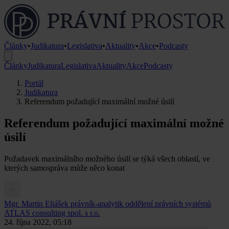
Články
•
Judikatura
•
Legislativa
•
Aktuality
•
Akce
•
Podcasty
Články
Judikatura
Legislativa
Aktuality
Akce
Podcasty
Portál
Judikatura
Referendum požadující maximální možné úsilí
Referendum požadující maximální možné
úsilí
Požadavek maximálního možného úsilí se týká všech oblastí, ve
kterých samospráva může něco konat
Mgr. Martin Eliášek
právník-analytik oddělení právních systémů
ATLAS consulting spol. s r.o.
24. října 2022, 05:18