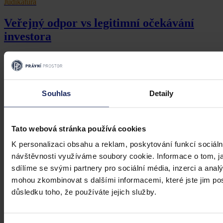
Judikatura
Veřejný odpor vs legitimní očekávání
investora
Investiční očekávání nemůže mít přednost před demokratickým
výkonem samosprávy
Souhlas
Detaily
Mgr. Martin Eliášek
•
8. července 2026, 00:00
Tato webová stránka používá cookies
K personalizaci obsahu a reklam, poskytování funkcí sociáln
návštěvnosti využíváme soubory cookie. Informace o tom, j
sdílíme se svými partnery pro sociální média, inzerci a analý
mohou zkombinovat s dalšími informacemi, které jste jim posk
důsledku toho, že používáte jejich služby.